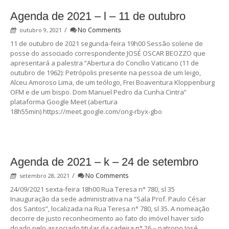
Agenda de 2021 – l – 11 de outubro
/
No Comments
outubro 9, 2021
11 de outubro de 2021 segunda-feira 19h00 Sessão solene de
posse do associado correspondente JOSÉ OSCAR BEOZZO que
apresentará a palestra “Abertura do Concílio Vaticano (11 de
outubro de 1962): Petrópolis presente na pessoa de um leigo,
Alceu Amoroso Lima, de um teólogo, Frei Boaventura Kloppenburg
OFM e de um bispo. Dom Manuel Pedro da Cunha Cintra”
plataforma Google Meet (abertura
18h55min) https://meet.google.com/ong-rbyx-gbo
Agenda de 2021 – k – 24 de setembro
/
No Comments
setembro 28, 2021
24/09/2021 sexta-feira 18h00 Rua Teresa n° 780, sl 35
Inauguração da sede administrativa na “Sala Prof. Paulo César
dos Santos”, localizada na Rua Teresa n° 780, sl 35. A nomeação
decorre de justo reconhecimento ao fato do imóvel haver sido
doado pelo associado titular da cadeira n° 26 – patrono José