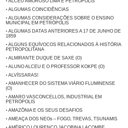
•
ALCEU AMOROSO LIMA E PETRÓPOLIS
•
ALGUMAS COINCIDÊNCIAS
•
ALGUMAS CONSIDERAÇÕES SOBRE O ENSINO
MUNICIPAL EM PETRÓPOLIS
•
ALGUMAS DATAS ANTERIORES A 17 DE JUNHO DE
1859
•
ALGUNS EQUÍVOCOS RELACIONADOS À HISTÓRIA
PETROPOLITANA
•
ALMIRANTE DUQUE DE SAXE (O)
•
ALUNO ALCEU E O PROFESSOR KOKPE (O)
•
ALVÍSSARAS!
•
AMANHECER DO SISTEMA VIÁRIO FLUMINENSE
(O)
•
AMARO VASCONCELLOS, INDUSTRIAL EM
PETRÓPOLIS
•
AMAZÔNIA E OS SEUS DESAFIOS
•
AMEAÇA DOS NEOs – FOGO, TREVAS, TSUNAMIS
•
AMÉRICO LOURENÇO JACOBINA LACOMBE