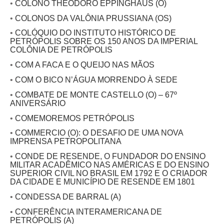
•
COLONO THEODORO EPPINGHAUS (O)
•
COLONOS DA VALÔNIA PRUSSIANA (OS)
•
COLÓQUIO DO INSTITUTO HISTÓRICO DE
PETRÓPOLIS SOBRE OS 150 ANOS DA IMPERIAL
COLÔNIA DE PETRÓPOLIS
•
COM A FACA E O QUEIJO NAS MÃOS
•
COM O BICO N’ÁGUA MORRENDO À SEDE
•
COMBATE DE MONTE CASTELLO (O) – 67º
ANIVERSÁRIO
•
COMEMOREMOS PETRÓPOLIS
•
COMMERCIO (O): O DESAFIO DE UMA NOVA
IMPRENSA PETROPOLITANA
•
CONDE DE RESENDE, O FUNDADOR DO ENSINO
MILITAR ACADÊMICO NAS AMÉRICAS E DO ENSINO
SUPERIOR CIVIL NO BRASIL EM 1792 E O CRIADOR
DA CIDADE E MUNICÍPIO DE RESENDE EM 1801
•
CONDESSA DE BARRAL (A)
•
CONFERÊNCIA INTERAMERICANA DE
PETRÓPOLIS (A)