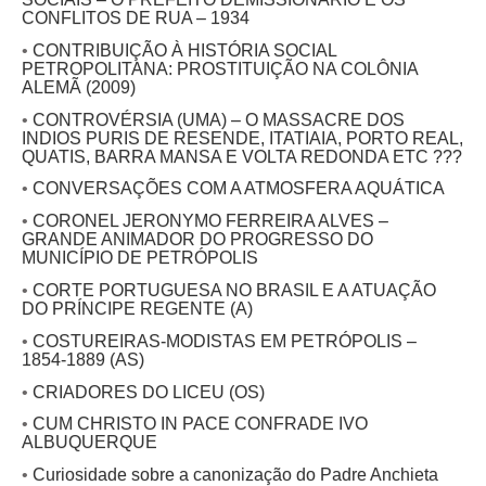
CONFLITOS DE RUA – 1934
•
CONTRIBUIÇÃO À HISTÓRIA SOCIAL
PETROPOLITANA: PROSTITUIÇÃO NA COLÔNIA
ALEMÃ (2009)
•
CONTROVÉRSIA (UMA) – O MASSACRE DOS
INDIOS PURIS DE RESENDE, ITATIAIA, PORTO REAL,
QUATIS, BARRA MANSA E VOLTA REDONDA ETC ???
•
CONVERSAÇÕES COM A ATMOSFERA AQUÁTICA
•
CORONEL JERONYMO FERREIRA ALVES –
GRANDE ANIMADOR DO PROGRESSO DO
MUNICÍPIO DE PETRÓPOLIS
•
CORTE PORTUGUESA NO BRASIL E A ATUAÇÃO
DO PRÍNCIPE REGENTE (A)
•
COSTUREIRAS-MODISTAS EM PETRÓPOLIS –
1854-1889 (AS)
•
CRIADORES DO LICEU (OS)
•
CUM CHRISTO IN PACE CONFRADE IVO
ALBUQUERQUE
•
Curiosidade sobre a canonização do Padre Anchieta