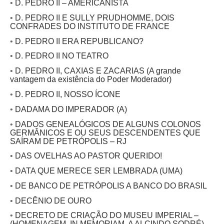
•
D. PEDRO II – AMERICANISTA
•
D. PEDRO II E SULLY PRUDHOMME, DOIS
CONFRADES DO INSTITUTO DE FRANCE
•
D. PEDRO II ERA REPUBLICANO?
•
D. PEDRO II NO TEATRO
•
D. PEDRO II, CAXIAS E ZACARIAS (A grande
vantagem da existência do Poder Moderador)
•
D. PEDRO II, NOSSO ÍCONE
•
DADAMA DO IMPERADOR (A)
•
DADOS GENEALÓGICOS DE ALGUNS COLONOS
GERMÂNICOS E OU SEUS DESCENDENTES QUE
SAÍRAM DE PETRÓPOLIS – RJ
•
DAS OVELHAS AO PASTOR QUERIDO!
•
DATA QUE MERECE SER LEMBRADA (UMA)
•
DE BANCO DE PETRÓPOLIS A BANCO DO BRASIL
•
DECÊNIO DE OURO
•
DECRETO DE CRIAÇÃO DO MUSEU IMPERIAL –
(HOMENAGEM, IN MEMORIAM, A ALCINDO SODRÉ)