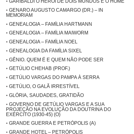
•
GARIBALDI O HERÓI DE DOIS MUNDOS E O HOME
•
GENARO AUGUSTO CAMARGO (DR.) – IN
MEMORIAM
•
GENEALOGIA – FAMÍLIA HARTMANN
•
GENEALOGIA – FAMÍLIA MAIWORM
•
GENEALOGIA – FAMÍLIA NOEL
•
GENEALOGIA DA FAMÍLIA SIXEL
•
GÊNIO. QUEM É E QUEM NÃO PODE SER
•
GETÚLIO CHEHAB (PROF.)
•
GETÚLIO VARGAS DO PAMPA À SERRA
•
GETÚLIO, O GALÃ IRRESTÍVEL
•
GLÓRIA, SAUDADES, GRATIDÃO
•
GOVERNO DE GETÚLIO VARGAS E A SUA
PROJEÇÃO NA EVOLUÇÃO DA DOUTRINA DO
EXÉRCITO (1930-45) (O)
•
GRANDE GUERRA E PETRÓPOLIS (A)
•
GRANDE HOTEL – PETRÓPOLIS