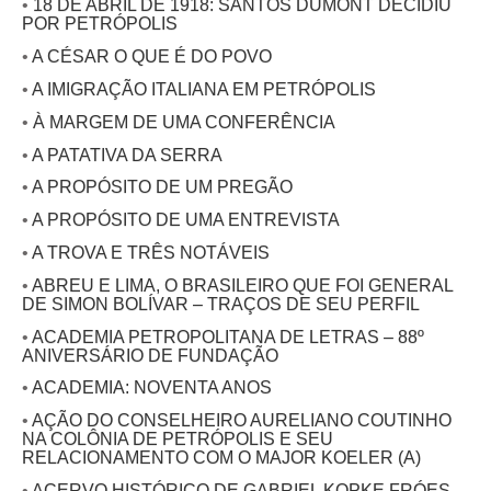
•
18 DE ABRIL DE 1918: SANTOS DUMONT DECIDIU
POR PETRÓPOLIS
•
A CÉSAR O QUE É DO POVO
•
A IMIGRAÇÃO ITALIANA EM PETRÓPOLIS
•
À MARGEM DE UMA CONFERÊNCIA
•
A PATATIVA DA SERRA
•
A PROPÓSITO DE UM PREGÃO
•
A PROPÓSITO DE UMA ENTREVISTA
•
A TROVA E TRÊS NOTÁVEIS
•
ABREU E LIMA, O BRASILEIRO QUE FOI GENERAL
DE SIMON BOLÍVAR – TRAÇOS DE SEU PERFIL
•
ACADEMIA PETROPOLITANA DE LETRAS – 88º
ANIVERSÁRIO DE FUNDAÇÃO
•
ACADEMIA: NOVENTA ANOS
•
AÇÃO DO CONSELHEIRO AURELIANO COUTINHO
NA COLÔNIA DE PETRÓPOLIS E SEU
RELACIONAMENTO COM O MAJOR KOELER (A)
•
ACERVO HISTÓRICO DE GABRIEL KOPKE FRÓES