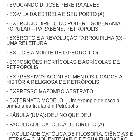
•
EVOCANDO D. JOSÉ PEREIRA ALVES
•
EX-VILA DA ESTRELA E SEU PORTO (A)
•
EXERCÍCIO DIRETO DO PODER – SOBERANIA
POPULAR – PARABÉNS, PETRÓPOLIS!
•
EXÉRCITO E A REVOLUÇÃO FARROUPILHA (O) –
UMA RELEITURA
•
EXÍLIO E A MORTE DE D.PEDRO II (O)
•
EXPOSIÇÕES HORTÍCOLAS E AGRÍCOLAS DE
PETRÓPOLIS
•
EXPRESSIVOS ACONTECIMENTOS LIGADOS À
HISTÓRIA RELIGIOSA DE PETRÓPOLIS
•
EXPRESSO MAZOMBO-ABSTRATO
•
EXTERNATO MODELO – Um exemplo de escola
primária particular em Petrópolis
•
FÁBULA (UMA): DEU NO QUE DEU
•
FACULDADE CATÓLICA DE DIREITO (A)
•
FACULDADE CATÓLICA DE FILOSOFIA, CIÊNCIAS E
LETRAS – CINQÜENTENÁRIO DE SUA FUNDAÇÃO