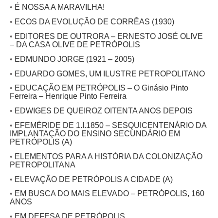
•
É NOSSA A MARAVILHA!
•
ECOS DA EVOLUÇÃO DE CORRÊAS (1930)
•
EDITORES DE OUTRORA – ERNESTO JOSÉ OLIVE
– DA CASA OLIVE DE PETRÓPOLIS
•
EDMUNDO JORGE (1921 – 2005)
•
EDUARDO GOMES, UM ILUSTRE PETROPOLITANO
•
EDUCAÇÃO EM PETRÓPOLIS – O Ginásio Pinto
Ferreira – Henrique Pinto Ferreira
•
EDWIGES DE QUEIROZ OITENTA ANOS DEPOIS
•
EFEMÉRIDE DE 1.I.1850 – SESQUICENTENÁRIO DA
IMPLANTAÇÃO DO ENSINO SECUNDÁRIO EM
PETRÓPOLIS (A)
•
ELEMENTOS PARA A HISTÓRIA DA COLONIZAÇÃO
PETROPOLITANA
•
ELEVAÇÃO DE PETRÓPOLIS A CIDADE (A)
•
EM BUSCA DO MAIS ELEVADO – PETRÓPOLIS, 160
ANOS
•
EM DEFESA DE PETRÓPOLIS