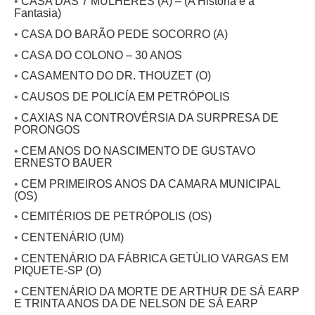
•
CASA DAS 7 MULHERES (A) – (A História e a
Fantasia)
•
CASA DO BARÃO PEDE SOCORRO (A)
•
CASA DO COLONO – 30 ANOS
•
CASAMENTO DO DR. THOUZET (O)
•
CAUSOS DE POLICÍA EM PETRÓPOLIS
•
CAXIAS NA CONTROVÉRSIA DA SURPRESA DE
PORONGOS
•
CEM ANOS DO NASCIMENTO DE GUSTAVO
ERNESTO BAUER
•
CEM PRIMEIROS ANOS DA CAMARA MUNICIPAL
(OS)
•
CEMITÉRIOS DE PETRÓPOLIS (OS)
•
CENTENÁRIO (UM)
•
CENTENÁRIO DA FÁBRICA GETÚLIO VARGAS EM
PIQUETE-SP (O)
•
CENTENÁRIO DA MORTE DE ARTHUR DE SÁ EARP
E TRINTA ANOS DA DE NELSON DE SÁ EARP