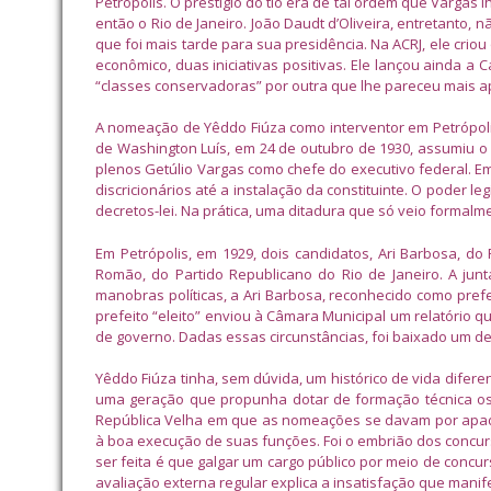
Petrópolis. O prestígio do tio era de tal ordem que Vargas l
então o Rio de Janeiro. João Daudt d’Oliveira, entretanto, n
que foi mais tarde para sua presidência. Na ACRJ, ele crio
econômico, duas iniciativas positivas. Ele lançou ainda 
“classes conservadoras” por outra que lhe pareceu mais apr
A nomeação de Yêddo Fiúza como interventor em Petrópolis
de Washington Luís, em 24 de outubro de 1930, assumiu o
plenos Getúlio Vargas como chefe do executivo federal. E
discricionários até a instalação da constituinte. O poder l
decretos-lei. Na prática, uma ditadura que só veio formal
Em Petrópolis, em 1929, dois candidatos, Ari Barbosa, do
Romão, do Partido Republicano do Rio de Janeiro. A jun
manobras políticas, a Ari Barbosa, reconhecido como prefe
prefeito “eleito” enviou à Câmara Municipal um relatório 
de governo. Dadas essas circunstâncias, foi baixado um d
Yêddo Fiúza tinha, sem dúvida, um histórico de vida diferen
uma geração que propunha dotar de formação técnica os q
República Velha em que as nomeações se davam por apadr
à boa execução de suas funções. Foi o embrião dos concur
ser feita é que galgar um cargo público por meio de conc
avaliação externa regular explica a insatisfação que man