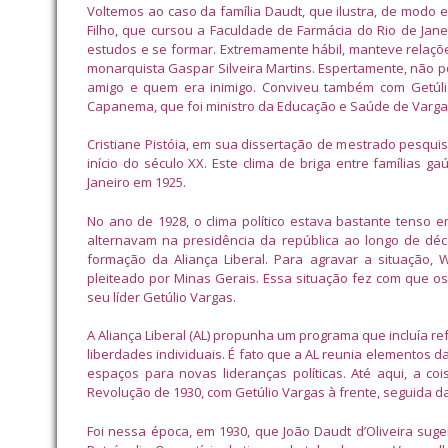
Voltemos ao caso da família Daudt, que ilustra, de modo e
Filho, que cursou a Faculdade de Farmácia do Rio de Jane
estudos e se formar. Extremamente hábil, manteve relações
monarquista Gaspar Silveira Martins. Espertamente, não po
amigo e quem era inimigo. Conviveu também com Getúlio
Capanema, que foi ministro da Educação e Saúde de Vargas.
Cristiane Pistóia, em sua dissertação de mestrado pesquiso
início do século XX. Este clima de briga entre famílias 
Janeiro em 1925.
No ano de 1928, o clima político estava bastante tenso e
alternavam na presidência da república ao longo de déc
formação da Aliança Liberal. Para agravar a situação,
pleiteado por Minas Gerais. Essa situação fez com que 
seu líder Getúlio Vargas.
A Aliança Liberal (AL) propunha um programa que incluía ref
liberdades individuais. É fato que a AL reunia elementos d
espaços para novas lideranças políticas. Até aqui, a co
Revolução de 1930, com Getúlio Vargas à frente, seguida da 
Foi nessa época, em 1930, que João Daudt d’Oliveira sug