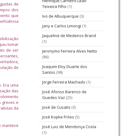
Henrique Carneiro Leão
eguidas de
Teixeira Filho
(1)
tempos dos
mento que
Ivo de Albuquerque
(3)
eficiência
Jany e Carlos Limongi
(1)
Jaqueline de Medeiros Brand
obilização
(1)
guiu tomar
nto de ser
Jeronymo Ferreira Alves Netto
erciantes,
(86)
bertadora,
Joaquim Eloy Duarte dos
nulação de
Santos
(98)
Jorge Ferreira Machado
(1)
o. Era uma
ização das
José Afonso Barenco de
volvimento
Guedes Vaz
(25)
s greves e
José de Cusatis
(3)
alistas da
José Kopke Fróes
(5)
re manteve
José Luiz de Mendonça Costa
(1)