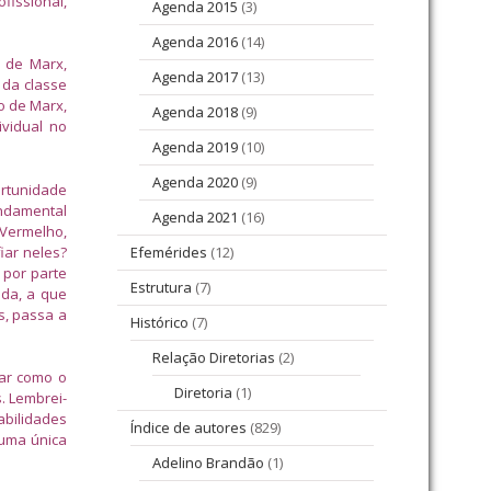
fissional,
Agenda 2015
(3)
Agenda 2016
(14)
o de Marx,
Agenda 2017
(13)
 da classe
o de Marx,
Agenda 2018
(9)
ividual no
Agenda 2019
(10)
Agenda 2020
(9)
ortunidade
undamental
Agenda 2021
(16)
 Vermelho,
iar neles?
Efemérides
(12)
 por parte
Estrutura
(7)
ida, a que
s, passa a
Histórico
(7)
Relação Diretorias
(2)
rar como o
Diretoria
(1)
. Lembrei-
abilidades
Índice de autores
(829)
 uma única
Adelino Brandão
(1)