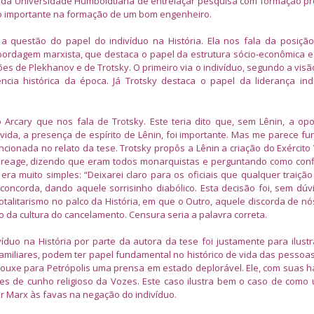
ã da Universidade Humboldtiana de entrelaçar pesquisa com formação pro
ão importante na formação de um bom engenheiro.
ca a questão do papel do indivíduo na História. Ela nos fala da posiçã
rdagem marxista, que destaca o papel da estrutura sócio-econômica e
ões de Plekhanov e de Trotsky. O primeiro via o indivíduo, segundo a visã
cia histórica da época. Já Trotsky destaca o papel da liderança ind
rio Arcary que nos fala de Trotsky. Este teria dito que, sem Lênin, a op
úvida, a presença de espírito de Lênin, foi importante. Mas me parece f
cionada no relato da tese. Trotsky propôs a Lênin a criação do Exército
n reage, dizendo que eram todos monarquistas e perguntando como conf
era muito simples: “Deixarei claro para os oficiais que qualquer traição
 concorda, dando aquele sorrisinho diabólico. Esta decisão foi, sem dúv
otalitarismo no palco da História, em que o Outro, aquele discorda de nó
o da cultura do cancelamento. Censura seria a palavra correta.
íduo na História por parte da autora da tese foi justamente para ilust
 familiares, podem ter papel fundamental no histórico de vida das pessoas
rouxe para Petrópolis uma prensa em estado deplorável. Ele, com suas h
ções de cunho religioso da Vozes. Este caso ilustra bem o caso de como
r Marx às favas na negação do indivíduo.