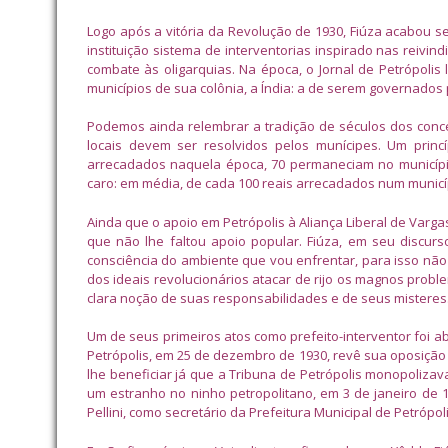
Logo após a vitória da Revolução de 1930, Fiúza acabou 
instituição sistema de interventorias inspirado nas reivin
combate às oligarquias. Na época, o Jornal de Petrópolis
municípios de sua colônia, a Índia: a de serem governados 
Podemos ainda relembrar a tradição de séculos dos concel
locais devem ser resolvidos pelos munícipes. Um princ
arrecadados naquela época, 70 permaneciam no municípi
caro: em média, de cada 100 reais arrecadados num municípi
Ainda que o apoio em Petrópolis à Aliança Liberal de Varga
que não lhe faltou apoio popular. Fiúza, em seu discur
consciência do ambiente que vou enfrentar, para isso não m
dos ideais revolucionários atacar de rijo os magnos proble
clara noção de suas responsabilidades e de seus misteres
Um de seus primeiros atos como prefeito-interventor foi abr
Petrópolis, em 25 de dezembro de 1930, revê sua oposição 
lhe beneficiar já que a Tribuna de Petrópolis monopolizava
um estranho no ninho petropolitano, em 3 de janeiro de 
Pellini, como secretário da Prefeitura Municipal de Petrópoli