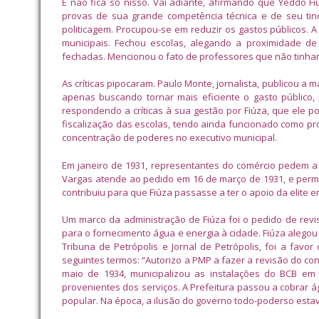
E não fica só nisso. Vai adiante, afirmando que Yêddo Fi
provas de sua grande competência técnica e de seu tino
politicagem. Procupou-se em reduzir os gastos públicos. A
municipais. Fechou escolas, alegando a proximidade 
fechadas. Mencionou o fato de professores que não tinham
As críticas pipocaram. Paulo Monte, jornalista, publicou 
apenas buscando tornar mais eficiente o gasto público,
respondendo a críticas à sua gestão por Fiúza, que ele p
fiscalização das escolas, tendo ainda funcionado como pro
concentração de poderes no executivo municipal.
Em janeiro de 1931, representantes do comércio pedem a 
Vargas atende ao pedido em 16 de março de 1931, e perma
contribuiu para que Fiúza passasse a ter o apoio da elite e
Um marco da administração de Fiúza foi o pedido de revis
para o fornecimento água e energia à cidade. Fiúza alego
Tribuna de Petrópolis e Jornal de Petrópolis, foi a favo
seguintes termos: “Autorizo a PMP a fazer a revisão do cont
maio de 1934, municipalizou as instalações do BCB em
provenientes dos serviços. A Prefeitura passou a cobrar ág
popular. Na época, a ilusão do governo todo-poderso esta