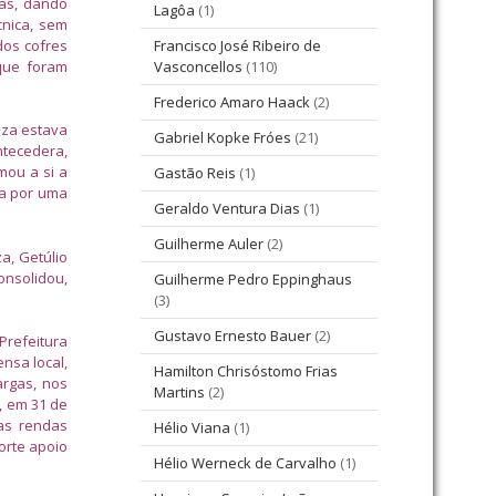
las, dando
Lagôa
(1)
cnica, sem
dos cofres
Francisco José Ribeiro de
que foram
Vasconcellos
(110)
Frederico Amaro Haack
(2)
úza estava
Gabriel Kopke Fróes
(21)
ntecedera,
mou a si a
Gastão Reis
(1)
da por uma
Geraldo Ventura Dias
(1)
Guilherme Auler
(2)
a, Getúlio
onsolidou,
Guilherme Pedro Eppinghaus
(3)
Gustavo Ernesto Bauer
(2)
Prefeitura
nsa local,
Hamilton Chrisóstomo Frias
argas, nos
Martins
(2)
a, em 31 de
as rendas
Hélio Viana
(1)
orte apoio
Hélio Werneck de Carvalho
(1)