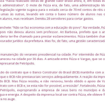
úza “havia realizado obras de grande valor Brasil afora, e, em todas e
 administrativo”. O mote de Fiúza era, de fato, uma administração té
 legislação vigente sugava para o estado cerca de 70 mil contos de réis 
de umas às outras, levando em conta o baixo número de alunos nas 
 alunos, mas recebiam. Demitiu 28 servidores para cortar gastos.
a manchete: “Não se faz economia com a educação do povo”. Na verdade, Fi
 pois não deixou alunos sem professor. Ari Barbosa, prefeito que o a
oderia ter-lhe chamado para prestar esclarecimentos. Fiúza também cha
curador jurídico da prefeitura. Mas foi, de fato, uma gestão caracteriza
manutenção do veraneio presidencial na cidade. Por intermédio de Fiúz
neceu na cidade por 36 dias. A amizade entre Fiúza e Vargas, que se c
mpresarial de Petrópolis.
ão do contrato que o Banco Construtor do Brasil (BCB) mantinha com a 
u que o BCB não prestava tais serviços adequadamente. A reação da impre
r do BCB. Mas Fiúza resistiu, e não renovou, tendo obtido o apoio de V
rato com o BCB e, se esta não for possível, a rescisão”. Fortalecido, Fiúz
 Petrópolis, expropriando a empresa de seus bens no município e d
ua e energia. A despeito da imprensa local ser contra Fiúza, ele obteve f
va no auge.