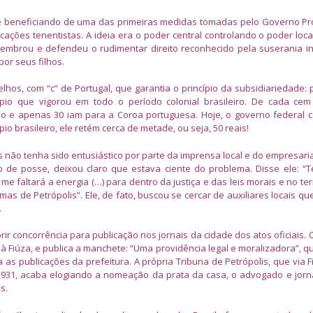
se beneficiando de uma das primeiras medidas tomadas pelo Governo Pro
dicações tenentistas. A ideia era o poder central controlando o poder loca
 lembrou e defendeu o rudimentar direito reconhecido pela suserania i
por seus filhos.
hos, com “c” de Portugal, que garantia o princípio da subsidiariedade:
ípio que vigorou em todo o período colonial brasileiro. De cada ce
o e apenas 30 iam para a Coroa portuguesa. Hoje, o governo federal 
o brasileiro, ele retém cerca de metade, ou seja, 50 reais!
s não tenha sido entusiástico por parte da imprensa local e do empresaria
so de posse, deixou claro que estava ciente do problema. Disse ele: 
e faltará a energia (…) para dentro da justiça e das leis morais e no ter
mas de Petrópolis”. Ele, de fato, buscou se cercar de auxiliares locais qu
.
ir concorrência para publicação nos jornais da cidade dos atos oficiais. 
à Fiúza, e publica a manchete: “Uma providência legal e moralizadora”, q
 as publicações da prefeitura. A própria Tribuna de Petrópolis, que via 
1931, acaba elogiando a nomeação da prata da casa, o advogado e jorna
s.