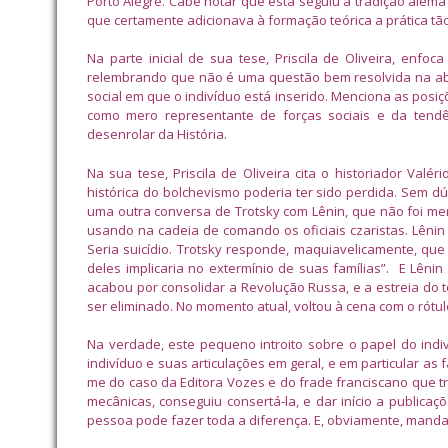
Porto Alegre. Cabe notar que esta seguiu a tradição alem
que certamente adicionava à formação teórica a prática t
Na parte inicial de sua tese, Priscila de Oliveira, enfo
relembrando que não é uma questão bem resolvida na abo
social em que o indivíduo está inserido. Menciona as posiç
como mero representante de forças sociais e da tendên
desenrolar da História.
Na sua tese, Priscila de Oliveira cita o historiador Valé
histórica do bolchevismo poderia ter sido perdida. Sem d
uma outra conversa de Trotsky com Lênin, que não foi men
usando na cadeia de comando os oficiais czaristas. Lêni
Seria suicídio. Trotsky responde, maquiavelicamente, que 
deles implicaria no extermínio de suas famílias”. E Lênin
acabou por consolidar a Revolução Russa, e a estreia do t
ser eliminado. No momento atual, voltou à cena com o rótul
Na verdade, este pequeno introito sobre o papel do indiv
indivíduo e suas articulações em geral, e em particular as
me do caso da Editora Vozes e do frade franciscano que t
mecânicas, conseguiu consertá-la, e dar início a publica
pessoa pode fazer toda a diferença. E, obviamente, manda