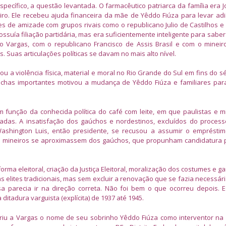
specífico, a questão levantada. O farmacêutico patriarca da família era 
iro. Ele recebeu ajuda financeira da mãe de Yêddo Fiúza para levar ad
 de amizade com grupos rivais como o republicano Julio de Castilhos e o
ssuía filiação partidária, mas era suficientemente inteligente para sabe
 Vargas, com o republicano Francisco de Assis Brasil e com o minei
 Suas articulações políticas se davam no mais alto nível.
u a violência física, material e moral no Rio Grande do Sul em fins do sé
gaúchas importantes motivou a mudança de Yêddo Fiúza e familiares par
m função da conhecida política do café com leite, em que paulistas e m
adas. A insatisfação dos gaúchos e nordestinos, excluídos do process
 Washington Luis, então presidente, se recusou a assumir o emprésti
os mineiros se aproximassem dos gaúchos, que propunham candidatura 
orma eleitoral, criação da Justiça Eleitoral, moralização dos costumes e g
as elites tradicionais, mas sem excluir a renovação que se fazia necessári
isa parecia ir na direção correta. Não foi bem o que ocorreu depois. 
ditadura varguista (explícita) de 1937 até 1945.
eriu a Vargas o nome de seu sobrinho Yêddo Fiúza como interventor na