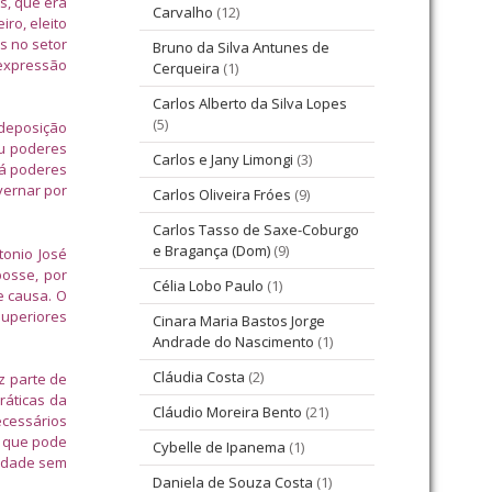
ís, que era
Carvalho
(12)
iro, eleito
s no setor
Bruno da Silva Antunes de
 expressão
Cerqueira
(1)
Carlos Alberto da Silva Lopes
(5)
 deposição
eu poderes
Carlos e Jany Limongi
(3)
dá poderes
overnar por
Carlos Oliveira Fróes
(9)
Carlos Tasso de Saxe-Coburgo
e Bragança (Dom)
(9)
tonio José
posse, por
Célia Lobo Paulo
(1)
e causa. O
superiores
Cinara Maria Bastos Jorge
Andrade do Nascimento
(1)
Cláudia Costa
(2)
ez parte de
ráticas da
Cláudio Moreira Bento
(21)
ecessários
a que pode
Cybelle de Ipanema
(1)
lidade sem
Daniela de Souza Costa
(1)