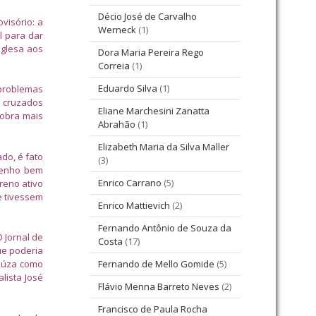
Décio José de Carvalho
visório: a
Werneck
(1)
l para dar
nglesa aos
Dora Maria Pereira Rego
Correia
(1)
Eduardo Silva
(1)
 problemas
m cruzados
Eliane Marchesini Zanatta
cobra mais
Abrahão
(1)
Elizabeth Maria da Silva Maller
do, é fato
(3)
“Tenho bem
Enrico Carrano
(5)
reno ativo
e tivessem
Enrico Mattievich
(2)
Fernando Antônio de Souza da
O Jornal de
Costa
(17)
ue poderia
Fiúza como
Fernando de Mello Gomide
(5)
lista José
Flávio Menna Barreto Neves
(2)
Francisco de Paula Rocha