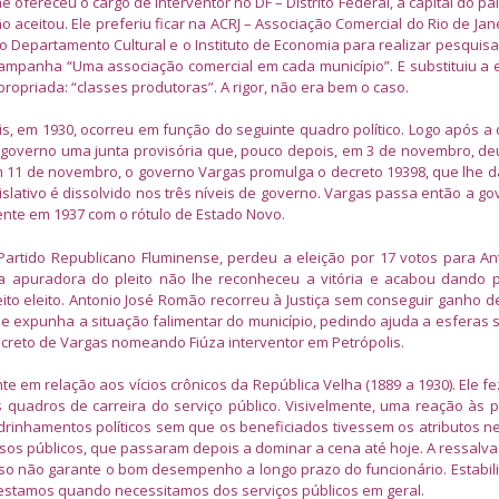
he ofereceu o cargo de interventor no DF – Distrito Federal, a capital do pa
ão aceitou. Ele preferiu ficar na ACRJ – Associação Comercial do Rio de Jane
u o Departamento Cultural e o Instituto de Economia para realizar pesquisa
a Campanha “Uma associação comercial em cada município”. E substituiu a
opriada: “classes produtoras”. A rigor, não era bem o caso.
, em 1930, ocorreu em função do seguinte quadro político. Logo após a
 governo uma junta provisória que, pouco depois, em 3 de novembro, d
m 11 de novembro, o governo Vargas promulga o decreto 19398, que lhe 
egislativo é dissolvido nos três níveis de governo. Vargas passa então a g
mente em 1937 com o rótulo de Estado Novo.
 Partido Republicano Fluminense, perdeu a eleição por 17 votos para An
ta apuradora do pleito não lhe reconheceu a vitória e acabou dando 
ito eleito. Antonio José Romão recorreu à Justiça sem conseguir ganho d
que expunha a situação falimentar do município, pedindo ajuda a esferas 
ecreto de Vargas nomeando Fiúza interventor em Petrópolis.
te em relação aos vícios crônicos da República Velha (1889 a 1930). Ele f
uadros de carreira do serviço público. Visivelmente, uma reação às p
inhamentos políticos sem que os beneficiados tivessem os atributos n
sos públicos, que passaram depois a dominar a cena até hoje. A ressalv
urso não garante o bom desempenho a longo prazo do funcionário. Estabi
ifestamos quando necessitamos dos serviços públicos em geral.