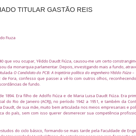
ADO TITULAR GASTÃO REIS
ddo Fiuza
 40 que vou ocupar, Yêddo Daudt Fiúza, causou-me um certo constrangi
e sou da monarquia parlamentar. Depois, investigando mais a fundo, atrav
titulada
O Candidato do PCB: A trajetória política do engenheiro Yêddo Fiúza –
z de Fora, confesso que passei a vê-lo com outros olhos, reconhecend
iscordâncias de fundo.
1894. Era filho de Adolfo Fiúza e de Maria Luisa Daudt Fiúza. Era pri
cial do Rio de Janeiro (ACRJ), no período 1942 a 1951, e também da Co
ia Daudt, de sua mãe, muito bem articulada nos meios empresariais e polí
ca do país, sem com isso querer desmerecer sua competência profissi
 estudos do ciclo básico, formando-se mais tarde pela Faculdade de Eng