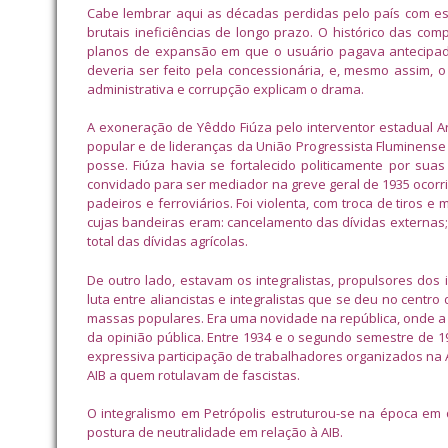
Cabe lembrar aqui as décadas perdidas pelo país com es
brutais ineficiências de longo prazo. O histórico das co
planos de expansão em que o usuário pagava antecipad
deveria ser feito pela concessionária, e, mesmo assim, o
administrativa e corrupção explicam o drama.
A exoneração de Yêddo Fiúza pelo interventor estadual A
popular e de lideranças da União Progressista Fluminense
posse. Fiúza havia se fortalecido politicamente por suas
convidado para ser mediador na greve geral de 1935 ocorri
padeiros e ferroviários. Foi violenta, com troca de tiros 
cujas bandeiras eram: cancelamento das dívidas externas; 
total das dívidas agrícolas.
De outro lado, estavam os integralistas, propulsores dos 
luta entre aliancistas e integralistas que se deu no centr
massas populares. Era uma novidade na república, onde a po
da opinião pública. Entre 1934 e o segundo semestre de 
expressiva participação de trabalhadores organizados na A
AIB a quem rotulavam de fascistas.
O integralismo em Petrópolis estruturou-se na época e
postura de neutralidade em relação à AIB.