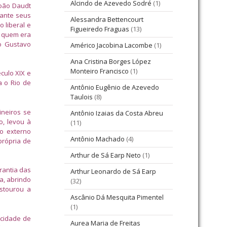
Alcindo de Azevedo Sodré
(1)
João Daudt
iante seus
Alessandra Bettencourt
 liberal e
Figueiredo Fraguas
(13)
r quem era
ro Gustavo
Américo Jacobina Lacombe
(1)
Ana Cristina Borges López
Monteiro Francisco
(1)
culo XIX e
a o Rio de
Antônio Eugênio de Azevedo
Taulois
(8)
ineiros se
Antônio Izaias da Costa Abreu
o, levou à
(11)
mo externo
Antônio Machado
(4)
própria de
Arthur de Sá Earp Neto
(1)
arantia das
Arthur Leonardo de Sá Earp
a, abrindo
(32)
Estourou a
Ascânio Dá Mesquita Pimentel
(1)
 cidade de
Aurea Maria de Freitas