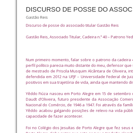
DISCURSO DE POSSE DO ASSOCI
Gastão Reis
Discurso de posse do associado titular Gastão Reis
Gastão Reis, Associado Titular, Cadeira n.º 40 – Patrono Ye
Num primeiro momento, falar sobre o patrono da cadeira
perfil político parecia muito distante do meu, defensor qu
de mestrado de Priscila Musquim Alcântara de Oliveira, in
defendida em 2012 na UFJF – Universidade Federal de Jui
positivos em sua trajetória de vida, ainda que mantendo d
Yêddo Fiúza nasceu em Porto Alegre em 15 de setembro de 
Daudt d’Oliveira, futuro presidente da Associação Comer
Nacional do Comércio, de 1946 a 1947. Foi através da famíl
Yêddo acabou galgando posições de relevo na vida públi
capacidade de fazer acontecer.
Foi no Colégio dos Jesuítas de Porto Alegre que fez seus