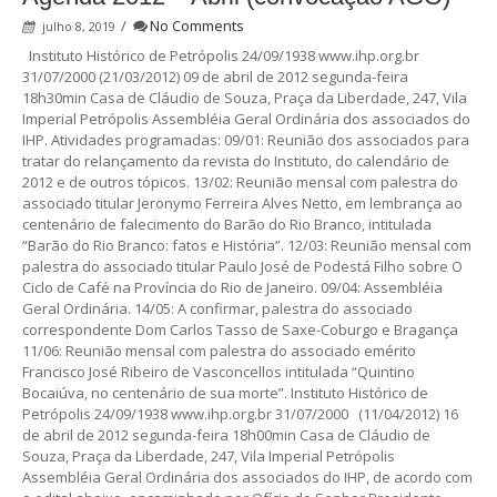
/
No Comments
julho 8, 2019
Instituto Histórico de Petrópolis 24/09/1938 www.ihp.org.br
31/07/2000 (21/03/2012) 09 de abril de 2012 segunda-feira
18h30min Casa de Cláudio de Souza, Praça da Liberdade, 247, Vila
Imperial Petrópolis Assembléia Geral Ordinária dos associados do
IHP. Atividades programadas: 09/01: Reunião dos associados para
tratar do relançamento da revista do Instituto, do calendário de
2012 e de outros tópicos. 13/02: Reunião mensal com palestra do
associado titular Jeronymo Ferreira Alves Netto, em lembrança ao
centenário de falecimento do Barão do Rio Branco, intitulada
“Barão do Rio Branco: fatos e História”. 12/03: Reunião mensal com
palestra do associado titular Paulo José de Podestá Filho sobre O
Ciclo de Café na Província do Rio de Janeiro. 09/04: Assembléia
Geral Ordinária. 14/05: A confirmar, palestra do associado
correspondente Dom Carlos Tasso de Saxe-Coburgo e Bragança
11/06: Reunião mensal com palestra do associado emérito
Francisco José Ribeiro de Vasconcellos intitulada “Quintino
Bocaiúva, no centenário de sua morte”. Instituto Histórico de
Petrópolis 24/09/1938 www.ihp.org.br 31/07/2000 (11/04/2012) 16
de abril de 2012 segunda-feira 18h00min Casa de Cláudio de
Souza, Praça da Liberdade, 247, Vila Imperial Petrópolis
Assembléia Geral Ordinária dos associados do IHP, de acordo com