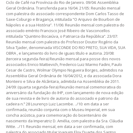
Ciclo de Café na Província do Rio de Janeiro. 09/04: Assembléia
Geral Ordinária. Transferida para 16/04. 21/05: Reunião mensal
com palestra do associado correspondente Dom Carlos Tasso de
Saxe-Coburgo e Bragança, intitulada “O Arquivo de Bourbon de
Nápoles e a sua História”. 11/06: Reunião mensal com palestra do
associado emérito Francisco José Ribeiro de Vasconcellos
intitulada “Quintino Bocaiúva, o Patriarca da República”. 23/07:
Reunião mensal com palestra do Professor Doutor Rogério da
Silva Tjader, denominada VISCONDE DO RIO PRETO, SUA VIDA, SUA
OBRA , e lançamento do livro de iguais título e autoria. 20/08:
(terceira segunda-feira) Reunião mensal para posse dos novos
associados Enrico Mattievich, Frederico Luiz Marmo Fadini, Paulo
Cesar de Castro, Wolmar Olympio Nogueira Borges, admitidos na
Assembléia Geral Ordinária de 16/04/2012, e da associada Dora
Monteiro e Silva de Alcântara, admitida na Assembléia de 2011.
24/09: (quarta segunda-feira) Reunião mensal comemorativa do
aniversário da fundação do IHP, com lançamento de nova edição
de sua revista e de livro de autoria do associado e patrono da
cadeira n.º 28 Lourenço Luiz Lacombe. ../10: em data a ser
confirmada, reunião conjunta com o Museu Imperial, em sua
concha acústica, para comemoração do bicentenário de
nascimento da Imperatriz D. Amélia, com palestra da Sra. Cláudia
Witte. ../11: Reunião mensal, em data a ser confirmada, com
palestra do associado titular Joaquim Eloy Duarte dos Santos.