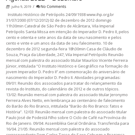
/
No Comments
julho 9, 2019
Instituto Histórico de Petrópolis 24/09/1938 www.ihp.org.br
31/07/2000 (07/12/2012) 02 de dezembro de 2012 domingo
11h30min Catedral de São Pedro de Alcântara, Vila Imperial
Petrópolis Santa Missa em intenção do Imperador D. Pedro II, pelos
cento e oitenta e sete anos da data de seu nascimento e pelos
cento e vinte e um anos da data de seu falecimento. 10 de
dezembro de 2012 segunda-feira 18h30min Casa de Cláudio de
Souza, Praça da Liberdade, 247, Vila Imperial Petrópolis Reunião
mensal com palestra do associado titular Maurício Vicente Ferreira
Júnior, intitulada “O Instituto Histórico e Geográfico na formação do
jovem Imperador D. Pedro II”.em comemoração do aniversário de
nascimento do Imperador D. Pedro II. Atividades programadas:
09/01: Reunião dos associados para tratar do relançamento da
revista do Instituto, do calendário de 2012 e de outros tópicos.
13/02: Reunião mensal com palestra do associado titular Jeronymo
Ferreira Alves Netto, em lembrança ao centenário de falecimento
do Barão do Rio Branco, intitulada “Barão do Rio Branco: fatos e
História”. 12/03: Reunião mensal com palestra do associado titular
Paulo José de Podestá Filho sobre O Ciclo de Café na Província do
Rio de Janeiro. 09/04: Assembléia Geral Ordinária. Transferida para
16/04. 21/05: Reunião mensal com palestra do associado
correspondente Dom Carlos Tasso de Saxe-Coburgo e Bragança,