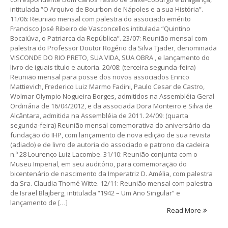
intitulada “O Arquivo de Bourbon de Nápoles e a sua História”.
11/06: Reunião mensal com palestra do associado emérito
Francisco José Ribeiro de Vasconcellos intitulada “Quintino
Bocaiúva, o Patriarca da República”. 23/07: Reunião mensal com
palestra do Professor Doutor Rogério da Silva Tjader, denominada
VISCONDE DO RIO PRETO, SUA VIDA, SUA OBRA , e lançamento do
livro de iguais título e autoria. 20/08: (terceira segunda-feira)
Reunião mensal para posse dos novos associados Enrico
Mattievich, Frederico Luiz Marmo Fadini, Paulo Cesar de Castro,
Wolmar Olympio Nogueira Borges, admitidos na Assembléia Geral
Ordinária de 16/04/2012, e da associada Dora Monteiro e Silva de
Alcântara, admitida na Assembléia de 2011. 24/09: (quarta
segunda-feira) Reunião mensal comemorativa do aniversário da
fundação do IHP, com lançamento de nova edição de sua revista
(adiado) e de livro de autoria do associado e patrono da cadeira
n.º 28 Lourenço Luiz Lacombe. 31/10: Reunião conjunta com o
Museu Imperial, em seu auditório, para comemoração do
bicentenário de nascimento da Imperatriz D. Amélia, com palestra
da Sra. Claudia Thomé Witte. 12/11: Reunião mensal com palestra
de Israel Blajberg, intitulada “1942 – Um Ano Singular” e
lançamento de […]
Read More