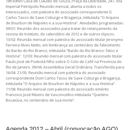
18h30min Casa de Cláudio de Souza, Praça da Liberdade, 247, Vila
Imperial Petrópolis Reunião mensal, aberta a todos os
interessados, com palestra do associado correspondente D.
Carlos Tasso de Saxe-Coburgo e Bragança, intitulada “O Arquivo
de Bourbon de Nápoles e a sua História”. Atividades programadas:
09/01: Reunião dos associados para tratar do relançamento da
revista do Instituto, do calendário de 2012 e de outros tópicos.
13/02: Reunião mensal com palestra do associado titular Jeronymo
Ferreira Alves Netto, em lembrança ao centenário de falecimento
do Barão do Rio Branco, intitulada “Barão do Rio Branco: fatos e
História”. 12/03: Reunião mensal com palestra do associado titular
Paulo José de Podestá Filho sobre O Ciclo de Café na Província do
Rio de Janeiro. 09/04: Assembléia Geral Ordinária. Transferida para
16/04. 21/05: Reunião mensal com palestra do associado
correspondente Dom Carlos Tasso de Saxe-Coburgo e Bragança,
intitulada “O Arquivo de Bourbon de Nápoles e a sua História”.
11/06: Reunião mensal com palestra do associado emérito
Francisco José Ribeiro de Vasconcellos intitulada “Quintino
Bocaiúva, no centenário de sua morte”.
Agenda 2012 – Abril (convocação AGO)