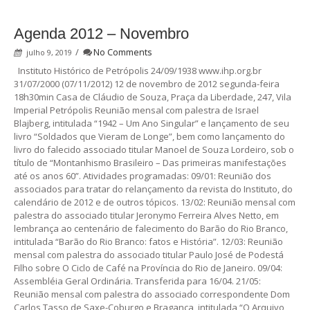
Agenda 2012 – Novembro
/
No Comments
julho 9, 2019
Instituto Histórico de Petrópolis 24/09/1938 www.ihp.org.br
31/07/2000 (07/11/2012) 12 de novembro de 2012 segunda-feira
18h30min Casa de Cláudio de Souza, Praça da Liberdade, 247, Vila
Imperial Petrópolis Reunião mensal com palestra de Israel
Blajberg, intitulada “1942 – Um Ano Singular” e lançamento de seu
livro “Soldados que Vieram de Longe”, bem como lançamento do
livro do falecido associado titular Manoel de Souza Lordeiro, sob o
título de “Montanhismo Brasileiro – Das primeiras manifestações
até os anos 60”. Atividades programadas: 09/01: Reunião dos
associados para tratar do relançamento da revista do Instituto, do
calendário de 2012 e de outros tópicos. 13/02: Reunião mensal com
palestra do associado titular Jeronymo Ferreira Alves Netto, em
lembrança ao centenário de falecimento do Barão do Rio Branco,
intitulada “Barão do Rio Branco: fatos e História”. 12/03: Reunião
mensal com palestra do associado titular Paulo José de Podestá
Filho sobre O Ciclo de Café na Província do Rio de Janeiro. 09/04:
Assembléia Geral Ordinária. Transferida para 16/04. 21/05:
Reunião mensal com palestra do associado correspondente Dom
Carlos Tasso de Saxe-Coburgo e Bragança, intitulada “O Arquivo