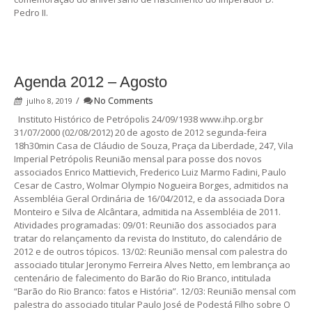
Pedro II.
Agenda 2012 – Agosto
/
No Comments
julho 8, 2019
Instituto Histórico de Petrópolis 24/09/1938 www.ihp.org.br
31/07/2000 (02/08/2012) 20 de agosto de 2012 segunda-feira
18h30min Casa de Cláudio de Souza, Praça da Liberdade, 247, Vila
Imperial Petrópolis Reunião mensal para posse dos novos
associados Enrico Mattievich, Frederico Luiz Marmo Fadini, Paulo
Cesar de Castro, Wolmar Olympio Nogueira Borges, admitidos na
Assembléia Geral Ordinária de 16/04/2012, e da associada Dora
Monteiro e Silva de Alcântara, admitida na Assembléia de 2011.
Atividades programadas: 09/01: Reunião dos associados para
tratar do relançamento da revista do Instituto, do calendário de
2012 e de outros tópicos. 13/02: Reunião mensal com palestra do
associado titular Jeronymo Ferreira Alves Netto, em lembrança ao
centenário de falecimento do Barão do Rio Branco, intitulada
“Barão do Rio Branco: fatos e História”. 12/03: Reunião mensal com
palestra do associado titular Paulo José de Podestá Filho sobre O