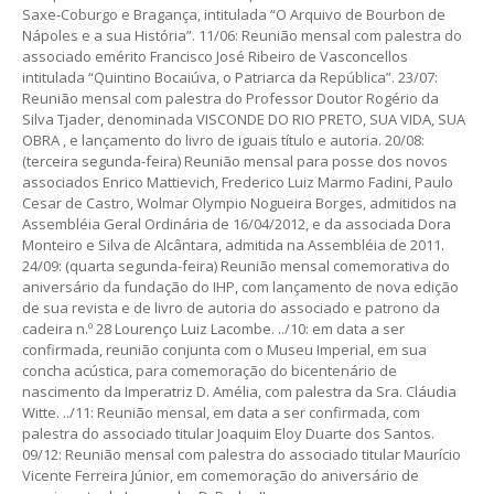
Saxe-Coburgo e Bragança, intitulada “O Arquivo de Bourbon de
Nápoles e a sua História”. 11/06: Reunião mensal com palestra do
associado emérito Francisco José Ribeiro de Vasconcellos
intitulada “Quintino Bocaiúva, o Patriarca da República”. 23/07:
Reunião mensal com palestra do Professor Doutor Rogério da
Silva Tjader, denominada VISCONDE DO RIO PRETO, SUA VIDA, SUA
OBRA , e lançamento do livro de iguais título e autoria. 20/08:
(terceira segunda-feira) Reunião mensal para posse dos novos
associados Enrico Mattievich, Frederico Luiz Marmo Fadini, Paulo
Cesar de Castro, Wolmar Olympio Nogueira Borges, admitidos na
Assembléia Geral Ordinária de 16/04/2012, e da associada Dora
Monteiro e Silva de Alcântara, admitida na Assembléia de 2011.
24/09: (quarta segunda-feira) Reunião mensal comemorativa do
aniversário da fundação do IHP, com lançamento de nova edição
de sua revista e de livro de autoria do associado e patrono da
cadeira n.º 28 Lourenço Luiz Lacombe. ../10: em data a ser
confirmada, reunião conjunta com o Museu Imperial, em sua
concha acústica, para comemoração do bicentenário de
nascimento da Imperatriz D. Amélia, com palestra da Sra. Cláudia
Witte. ../11: Reunião mensal, em data a ser confirmada, com
palestra do associado titular Joaquim Eloy Duarte dos Santos.
09/12: Reunião mensal com palestra do associado titular Maurício
Vicente Ferreira Júnior, em comemoração do aniversário de