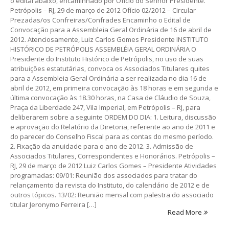
o edital abaixo, encaminhado por Ofício do Senhor Presidente.
Petrópolis – RJ, 29 de março de 2012 Ofício 02/2012 – Circular
Prezadas/os Confreiras/Confrades Encaminho o Edital de
Convocação para a Assembleia Geral Ordinária de 16 de abril de
2012. Atenciosamente, Luiz Carlos Gomes Presidente INSTITUTO
HISTÓRICO DE PETRÓPOLIS ASSEMBLÉIA GERAL ORDINÁRIA O
Presidente do Instituto Histórico de Petrópolis, no uso de suas
atribuições estatutárias, convoca os Associados Titulares quites
para a Assembleia Geral Ordinária a ser realizada no dia 16 de
abril de 2012, em primeira convocação às 18 horas e em segunda e
última convocação às 18.30 horas, na Casa de Cláudio de Souza,
Praça da Liberdade 247, Vila Imperial, em Petrópolis – RJ, para
deliberarem sobre a seguinte ORDEM DO DIA: 1. Leitura, discussão
e aprovação do Relatório da Diretoria, referente ao ano de 2011 e
do parecer do Conselho Fiscal para as contas do mesmo período.
2. Fixação da anuidade para o ano de 2012. 3. Admissão de
Associados Titulares, Correspondentes e Honorários. Petrópolis –
RJ, 29 de março de 2012 Luiz Carlos Gomes – Presidente Atividades
programadas: 09/01: Reunião dos associados para tratar do
relançamento da revista do Instituto, do calendário de 2012 e de
outros tópicos. 13/02: Reunião mensal com palestra do associado
titular Jeronymo Ferreira […]
Read More