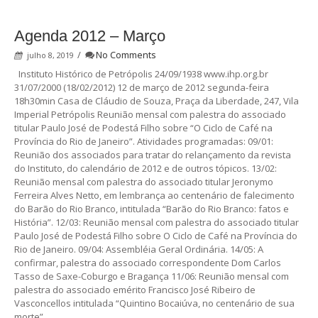
Agenda 2012 – Março
/
No Comments
julho 8, 2019
Instituto Histórico de Petrópolis 24/09/1938 www.ihp.org.br
31/07/2000 (18/02/2012) 12 de março de 2012 segunda-feira
18h30min Casa de Cláudio de Souza, Praça da Liberdade, 247, Vila
Imperial Petrópolis Reunião mensal com palestra do associado
titular Paulo José de Podestá Filho sobre “O Ciclo de Café na
Província do Rio de Janeiro”. Atividades programadas: 09/01:
Reunião dos associados para tratar do relançamento da revista
do Instituto, do calendário de 2012 e de outros tópicos. 13/02:
Reunião mensal com palestra do associado titular Jeronymo
Ferreira Alves Netto, em lembrança ao centenário de falecimento
do Barão do Rio Branco, intitulada “Barão do Rio Branco: fatos e
História”. 12/03: Reunião mensal com palestra do associado titular
Paulo José de Podestá Filho sobre O Ciclo de Café na Província do
Rio de Janeiro. 09/04: Assembléia Geral Ordinária. 14/05: A
confirmar, palestra do associado correspondente Dom Carlos
Tasso de Saxe-Coburgo e Bragança 11/06: Reunião mensal com
palestra do associado emérito Francisco José Ribeiro de
Vasconcellos intitulada “Quintino Bocaiúva, no centenário de sua
morte”.