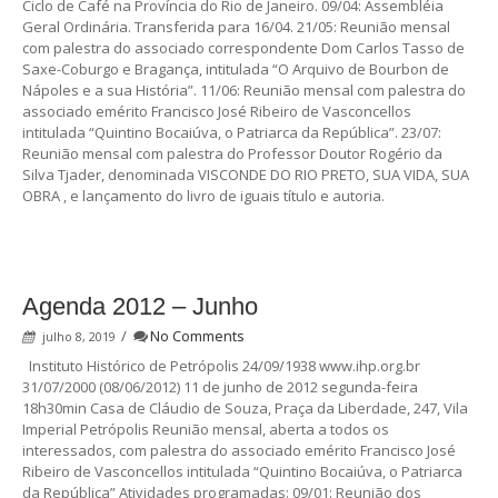
Ciclo de Café na Província do Rio de Janeiro. 09/04: Assembléia
Geral Ordinária. Transferida para 16/04. 21/05: Reunião mensal
com palestra do associado correspondente Dom Carlos Tasso de
Saxe-Coburgo e Bragança, intitulada “O Arquivo de Bourbon de
Nápoles e a sua História”. 11/06: Reunião mensal com palestra do
associado emérito Francisco José Ribeiro de Vasconcellos
intitulada “Quintino Bocaiúva, o Patriarca da República”. 23/07:
Reunião mensal com palestra do Professor Doutor Rogério da
Silva Tjader, denominada VISCONDE DO RIO PRETO, SUA VIDA, SUA
OBRA , e lançamento do livro de iguais título e autoria.
Agenda 2012 – Junho
/
No Comments
julho 8, 2019
Instituto Histórico de Petrópolis 24/09/1938 www.ihp.org.br
31/07/2000 (08/06/2012) 11 de junho de 2012 segunda-feira
18h30min Casa de Cláudio de Souza, Praça da Liberdade, 247, Vila
Imperial Petrópolis Reunião mensal, aberta a todos os
interessados, com palestra do associado emérito Francisco José
Ribeiro de Vasconcellos intitulada “Quintino Bocaiúva, o Patriarca
da República” Atividades programadas: 09/01: Reunião dos