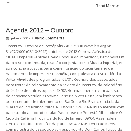
[…]
Read More
Agenda 2012 – Outubro
/
No Comments
julho 9, 2019
Instituto Histórico de Petrópolis 24/09/1938 www.ihp.org.br
31/07/2000 (02/10/2012) outubro de 2012 Concha Acústica do
Museu Imperial (entrada pelo Bosque do Imperador) Petrópolis Em
data a ser confirmada, reunião conjunta com o Museu Imperial, em
sua concha acústica, para comemoração do bicentenário de
nascimento da Imperatriz D. Amélia, com palestra da Sra. Cláudia
Witte. Atividades programadas: 09/01: Reunião dos associados
para tratar do relançamento da revista do Instituto, do calendário
de 2012 e de outros tópicos. 13/02: Reunião mensal com palestra
do associado titular Jeronymo Ferreira Alves Netto, em lembrança
ao centenário de falecimento do Barão do Rio Branco, intitulada
“Barão do Rio Branco: fatos e História”. 12/03: Reunião mensal com
palestra do associado titular Paulo José de Podestá Filho sobre O
Ciclo de Café na Província do Rio de Janeiro. 09/04: Assembléia
Geral Ordinária. Transferida para 16/04. 21/05: Reunião mensal
com palestra do associado correspondente Dom Carlos Tasso de