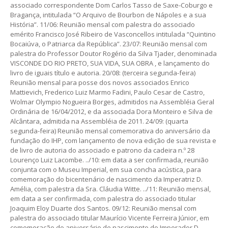
associado correspondente Dom Carlos Tasso de Saxe-Coburgo e
Bragança, intitulada “O Arquivo de Bourbon de Nápoles e a sua
História”. 11/06: Reunião mensal com palestra do associado
emérito Francisco José Ribeiro de Vasconcellos intitulada “Quintino
Bocaiúva, o Patriarca da República”. 23/07: Reunião mensal com
palestra do Professor Doutor Rogério da Silva Tjader, denominada
VISCONDE DO RIO PRETO, SUA VIDA, SUA OBRA , e lançamento do
livro de iguais título e autoria. 20/08: (terceira segunda-feira)
Reunião mensal para posse dos novos associados Enrico
Mattievich, Frederico Luiz Marmo Fadini, Paulo Cesar de Castro,
Wolmar Olympio Nogueira Borges, admitidos na Assembléia Geral
Ordinária de 16/04/2012, e da associada Dora Monteiro e Silva de
Alcântara, admitida na Assembléia de 2011. 24/09: (quarta
segunda-feira) Reunião mensal comemorativa do aniversário da
fundação do IHP, com lançamento de nova edição de sua revista e
de livro de autoria do associado e patrono da cadeira n.º 28
Lourenço Luiz Lacombe. ../10: em data a ser confirmada, reunião
conjunta com o Museu Imperial, em sua concha acústica, para
comemoração do bicentenário de nascimento da Imperatriz D.
Amélia, com palestra da Sra. Cláudia Witte. ../11: Reunião mensal,
em data a ser confirmada, com palestra do associado titular
Joaquim Eloy Duarte dos Santos. 09/12: Reunião mensal com
palestra do associado titular Maurício Vicente Ferreira Júnior, em
comemoração do aniversário de nascimento do Imperador D.