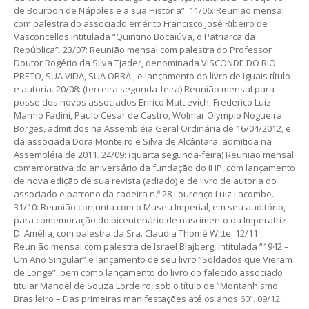
de Bourbon de Nápoles e a sua História”. 11/06: Reunião mensal
com palestra do associado emérito Francisco José Ribeiro de
Vasconcellos intitulada “Quintino Bocaiúva, o Patriarca da
República”. 23/07: Reunião mensal com palestra do Professor
Doutor Rogério da Silva Tjader, denominada VISCONDE DO RIO
PRETO, SUA VIDA, SUA OBRA , e lançamento do livro de iguais título
e autoria. 20/08: (terceira segunda-feira) Reunião mensal para
posse dos novos associados Enrico Mattievich, Frederico Luiz
Marmo Fadini, Paulo Cesar de Castro, Wolmar Olympio Nogueira
Borges, admitidos na Assembléia Geral Ordinária de 16/04/2012, e
da associada Dora Monteiro e Silva de Alcântara, admitida na
Assembléia de 2011. 24/09: (quarta segunda-feira) Reunião mensal
comemorativa do aniversário da fundação do IHP, com lançamento
de nova edição de sua revista (adiado) e de livro de autoria do
associado e patrono da cadeira n.º 28 Lourenço Luiz Lacombe.
31/10: Reunião conjunta com o Museu Imperial, em seu auditório,
para comemoração do bicentenário de nascimento da Imperatriz
D. Amélia, com palestra da Sra. Claudia Thomé Witte. 12/11:
Reunião mensal com palestra de Israel Blajberg, intitulada “1942 –
Um Ano Singular” e lançamento de seu livro “Soldados que Vieram
de Longe”, bem como lançamento do livro do falecido associado
titular Manoel de Souza Lordeiro, sob o título de “Montanhismo
Brasileiro – Das primeiras manifestações até os anos 60”. 09/12: