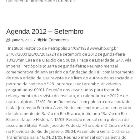
nascimento do Imperador D. Pedro II.
Agenda 2012 – Setembro
/
No Comments
julho 9, 2019
Instituto Histórico de Petrópolis 24/09/1938 www.ihp.org.br
31/07/2000 (26/08/2012) 24 de setembro de 2012 segunda-feira
18h30min Casa de Cláudio de Souza, Praça da Liberdade, 247, Vila
Imperial Petrópolis (quarta segunda-feira) Reunião mensal
comemorativa do aniversário da fundação do IHP, com lançamento
de nova edição de sua revista e de livro de autoria do associado e
patrono da cadeira n.º 28 Lourenço Luiz Lacombe. Atividades
programadas: 09/01: Reunião dos associados para tratar do
relançamento da revista do Instituto, do calendário de 2012 e de
outros tópicos. 13/02: Reunião mensal com palestra do associado
titular Jeronymo Ferreira Alves Netto, em lembrança ao centenário
de falecimento do Barão do Rio Branco, intitulada “Barão do Rio
Branco: fatos e História”. 12/03: Reunião mensal com palestra do
associado titular Paulo José de Podestá Filho sobre O Ciclo de Café
na Província do Rio de Janeiro. 09/04: Assembléia Geral Ordinária.
Transferida para 16/04. 21/05: Reunião mensal com palestra do