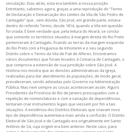
vinculação. Dias atrás, esta era também a nossa posição.
Entretanto, sabemos agora, graças a uma reprodução do “Termo
de Declaração e Demarcação dos Limites da Vila de São Pedro de
Cantagalo” que , sem dúvida, São José, em grande parte, estava
dentro do referido Termo, desde 1814, quando a Vila em questão
foi criada. É bem verdade que, pela leitura do Alvará, se conclui
que somente os territórios situados à margem direita do Rio Preto
pertenceram à Cantagalo, ficando as terras da margem esquerda
do Rio Preto com a Freguesia de Inhomirim e o seu segundo
Distrito sobre o Termo da Vila de Pati de Alferes. Encontramos
vários documentos que foram levados à Comarca de Cantagalo, o
que comprova a extensão de sua jurisdição sobre São José. A
História nos mostra que as divisões administrativas da Igreja,
realizadas para dar atendimento às populações, de modo geral,
prevaleceram, sendo adotadas pelo Governo na Administração
Pública. Mas nem sempre as coisas aconteceram assim. Alguns
Presidentes da Província do Rio de Janeiro preocupados com a
repetição de nomenclaturas e com a variação de dependências,
tentaram criar instrumentos legais que viessem por fim a tais
situações. A existência dos Distritos Eleitorais que criavam novo
tipo de dependência aumentava mais ainda a confusão. O Distrito
Eleitoral de São José e de Cantagalo era originalmente em Santo
Antônio de Sá, cuja origem era bem anterior. Neste caso, para