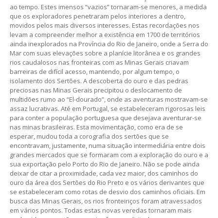
ao tempo. Estes imensos “vazios” tornaram-se menores, a medida
que os exploradores penetraram pelos interiores a dentro,
movidos pelos mais diversos interesses. Estas recordações nos
levam a compreender melhor a existência em 1700 de territórios
ainda inexplorados na Província do Rio de Janeiro, onde a Serra do
Mar com suas elevações sobre a planície litorânea e os grandes
rios caudalosos nas fronteiras com as Minas Gerais criavam
barreiras de difícil acesso, mantendo, por algum tempo, o
isolamento dos Sertões. A descoberta do ouro e das pedras
preciosas nas Minas Gerais precipitou o deslocamento de
multidões rumo ao “El-dourado”, onde as aventuras mostravam-se
assaz lucrativas. Até em Portugal, se estabeleceram rigorosas leis
para conter a população portuguesa que desejava aventurar-se
nas minas brasileiras. Esta movimentação, como era de se
esperar, mudou toda a corografia dos sertões que se
encontravam, justamente, numa situação intermediária entre dois
grandes mercados que se formaram com a exploração do ouro e a
sua exportação pelo Porto do Rio de Janeiro. Não se pode ainda
deixar de citar a proximidade, cada vez maior, dos caminhos do
ouro da área dos Sertões do Rio Preto e os vários derivantes que
se estabeleceram como rotas de desvio dos caminhos oficiais. Em
busca das Minas Gerais, os rios fronteiriços foram atravessados
em vários pontos. Todas estas novas veredas tornaram mais