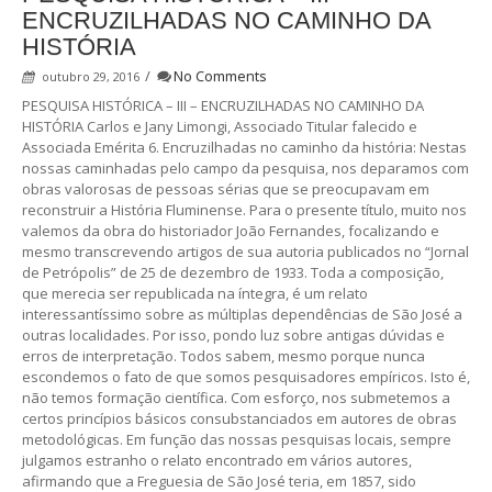
ENCRUZILHADAS NO CAMINHO DA
HISTÓRIA
/
No Comments
outubro 29, 2016
PESQUISA HISTÓRICA – III – ENCRUZILHADAS NO CAMINHO DA
HISTÓRIA Carlos e Jany Limongi, Associado Titular falecido e
Associada Emérita 6. Encruzilhadas no caminho da história: Nestas
nossas caminhadas pelo campo da pesquisa, nos deparamos com
obras valorosas de pessoas sérias que se preocupavam em
reconstruir a História Fluminense. Para o presente título, muito nos
valemos da obra do historiador João Fernandes, focalizando e
mesmo transcrevendo artigos de sua autoria publicados no “Jornal
de Petrópolis” de 25 de dezembro de 1933. Toda a composição,
que merecia ser republicada na íntegra, é um relato
interessantíssimo sobre as múltiplas dependências de São José a
outras localidades. Por isso, pondo luz sobre antigas dúvidas e
erros de interpretação. Todos sabem, mesmo porque nunca
escondemos o fato de que somos pesquisadores empíricos. Isto é,
não temos formação científica. Com esforço, nos submetemos a
certos princípios básicos consubstanciados em autores de obras
metodológicas. Em função das nossas pesquisas locais, sempre
julgamos estranho o relato encontrado em vários autores,
afirmando que a Freguesia de São José teria, em 1857, sido