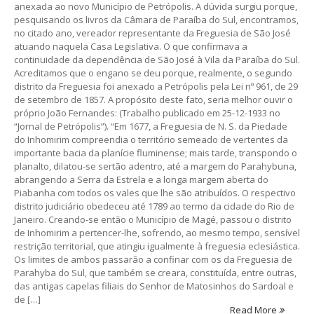
anexada ao novo Município de Petrópolis. A dúvida surgiu porque,
pesquisando os livros da Câmara de Paraíba do Sul, encontramos,
no citado ano, vereador representante da Freguesia de São José
atuando naquela Casa Legislativa. O que confirmava a
continuidade da dependência de São José à Vila da Paraíba do Sul.
Acreditamos que o engano se deu porque, realmente, o segundo
distrito da Freguesia foi anexado a Petrópolis pela Lei nº 961, de 29
de setembro de 1857. A propósito deste fato, seria melhor ouvir o
próprio João Fernandes: (Trabalho publicado em 25-12-1933 no
“Jornal de Petrópolis”). “Em 1677, a Freguesia de N. S. da Piedade
do Inhomirim compreendia o território semeado de vertentes da
importante bacia da planície fluminense; mais tarde, transpondo o
planalto, dilatou-se sertão adentro, até a margem do Parahybuna,
abrangendo a Serra da Estrela e a longa margem aberta do
Piabanha com todos os vales que lhe são atribuídos. O respectivo
distrito judiciário obedeceu até 1789 ao termo da cidade do Rio de
Janeiro. Creando-se então o Município de Magé, passou o distrito
de Inhomirim a pertencer-lhe, sofrendo, ao mesmo tempo, sensível
restrição territorial, que atingiu igualmente à freguesia eclesiástica.
Os limites de ambos passarão a confinar com os da Freguesia de
Parahyba do Sul, que também se creara, constituída, entre outras,
das antigas capelas filiais do Senhor de Matosinhos do Sardoal e
de […]
Read More