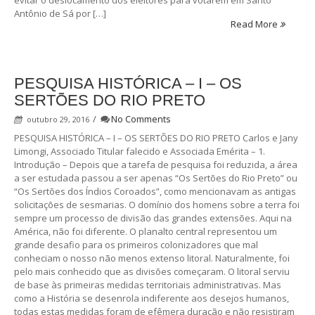
evitar o deslocamento dos eleitores para votarem em Santo
Antônio de Sá por […]
Read More
PESQUISA HISTÓRICA – I – OS
SERTÕES DO RIO PRETO
/
No Comments
outubro 29, 2016
PESQUISA HISTÓRICA – I – OS SERTÕES DO RIO PRETO Carlos e Jany
Limongi, Associado Titular falecido e Associada Emérita – 1.
Introdução – Depois que a tarefa de pesquisa foi reduzida, a área
a ser estudada passou a ser apenas “Os Sertões do Rio Preto” ou
“Os Sertões dos Índios Coroados”, como mencionavam as antigas
solicitações de sesmarias. O domínio dos homens sobre a terra foi
sempre um processo de divisão das grandes extensões. Aqui na
América, não foi diferente. O planalto central representou um
grande desafio para os primeiros colonizadores que mal
conheciam o nosso não menos extenso litoral. Naturalmente, foi
pelo mais conhecido que as divisões começaram. O litoral serviu
de base às primeiras medidas territoriais administrativas. Mas
como a História se desenrola indiferente aos desejos humanos,
todas estas medidas foram de efêmera duração e não resistiram