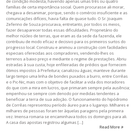
de condição modesta, havendo apenas umas três ou quatro
famílias de certa importância social. Quem procurasse ali morar,
chegava a desanimar, porque, sendo o comércio insuficiente e as
comunicações difíceis, havia falta de quase tudo. O Sr. Joaquim
Zeferino de Souza procurava, entretanto, por todos os meios,
fazer desaparecer todas essas dificuldades. Proprietário do
melhor núcleo de terras, que eram as da sede da fazenda, ele
contribuiu de modo eficaz e decisivo para os primeiros surtos do
progresso local. Construiu e animou a construção com facilidades
especiais oferecidas aos compradores, vendendo-lhes os
terrenos a baixo preço e mediante o regime de prestações. Abriu
estradas à sua custa, hoje enfileiradas de prédios que fornecem
ótimos impostos à Prefeitura; canalizou águas; manteve durante
largo tempo uma linha de bondes puxados a burro, entre Corrêas
e o Pic-Nic, mais com o objetivo de facilitar a vida dos moradores
do que com a mira em lucros, que primaram sempre pela ausência;
empenhou-se sempre com denodo por medidas tendentes a
beneficiar a terra de sua adoção. O funcionamento do hipódromo
de Corrêas representou período áureo para o lugarejo. Milhares e
milhares de pessoas foram ter àquelas paragens pela primeira
vez. Imensa romaria se encaminhava todos os domingos para ali.
A casa das apostas registrou algumas […]
Read More