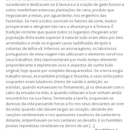
sucederam e dedicavam-se à lavoura e à criação de gado bovino e
suíno; mantinham extensas plantações de cana, produto que
negociavam a meias, por aguardente, nos engenhos das
fazendas. Se nem a todos sorriram os fatores da sorte, muitos
prosperaram e atingiram não raro a abastança e a fortuna. É
tradição corrente que quase todos os lugarejos chegaram a ter
população ilhôa muito superior à natural; tudo eram sítios por eles
arrendados e onde se erguiam casas ladrilhadas de tijolo e
cobertas de telha-vã. Infensos ao escravagismo, os laboriosos
portugueses de meia-viagem não utilizavam o elemento servil nos
seus trabalhos. Eles representaram por muito tempo elemento
preponderante e imprimiram usos e aspectos de cunho todo
original, hoje quase por completo desaparecidos. Se a terra exigia
trabalho tenaz, era também pródiga e fecunda, e seus esforçados
ocupantes eram lutadores cheios de saúde e ambição; as
estrelas, quando esmaeciam no firmamento, já os deixavam com o
cabo da enxada na mão, e quando voltavam a luzir vinham ainda
encontrá-los na sua faina. Terminada a tarefa, esqueciam as
durezas da vida passando horas a fio nos seus descantes ao som
da viola; quando não davam largas ao coração, vibrando em
canções sentimentais e nos queixumes saudosos da santa terra
distante, empenhavam-se nos cantares ao desafio. E os humildes
poetas repentistas revelaram-se donos de um […]