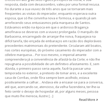
resposta, dada com desassombro, valeu por uma formal recusa.
Foi durante a sua viuvez de três anos que se tornaram mais
freqüentes as visitas do imperador, enquanto esperava outra
esposa, que só lhe convinha nova e formosa, e quando já iam
arrefecendo seus entusiasmos pela marquesa de Santos.
Estávamos então na época em que o ardoroso Bragança
amofinava-se deveras com a viuvez prolongada. O marquês de
Barbacena, encarregado de arranjar-lhe noiva, fraquejava na
difícil tarefa, tão eriçada de embaraços em razão dos deploráveis
precedentes matrimoniais do pretendente. Circularam até boatos,
nas cortes européias, do próximo casamento do imperador com a
célebre marquesa… Por isso mesmo, o imperial amante
compreendera já a conveniência de afastá-la da Corte; e não lhe
repugnaria a possibilidade de um definitivo afastamento. E, sem
dúvida, o primeiro passo seria aquele, fazê-la passar uma
temporada no exterior, a pretexto de tomar ares, e a excelente
casa de Corrêas, onde fôra sempre bem acolhido, estava
positivamente a calhar… Andava ele a ensaiar-se para a conversa,
até que, acercando-se, atencioso, da velha fazendeira, ter-lhe-ia
feito sentir o desejo de hospedar ali, por alguns meses, pessoa
que muito lhe merecia, ilustre […]
Read More