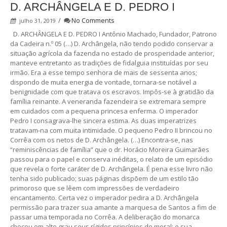
D. ARCHÂNGELA E D. PEDRO I
/
No Comments
julho 31, 2019
D. ARCHÂNGELA E D. PEDRO I Antônio Machado, Fundador, Patrono
da Cadeira n.º 05 (…) D. Archângela, não tendo podido conservar a
situação agrícola da fazenda no estado de prosperidade anterior,
manteve entretanto as tradições de fidalguia instituídas por seu
irmão. Era a esse tempo senhora de mais de sessenta anos;
dispondo de muita energia de vontade, tornara-se notável a
benignidade com que tratava os escravos. Impôs-se à gratidão da
família reinante. A veneranda fazendeira se extremara sempre
em cuidados com a pequena princesa enferma. O imperador
Pedro I consagrava-lhe sincera estima. As duas imperatrizes
tratavam-na com muita intimidade. O pequeno Pedro II brincou no
Corrêa com os netos de D. Archângela. (…) Encontra-se, nas
“reminiscências de família” que o dr. Horácio Moreira Guimarães
passou para o papel e conserva inéditas, o relato de um episódio
que revela o forte caráter de D. Archângela. É pena esse livro não
tenha sido publicado; suas páginas dispõem de um estilo tão
primoroso que se lêem com impressões de verdadeiro
encantamento. Certa vez o imperador pedira a D. Archângela
permissão para trazer sua amante a marquesa de Santos a fim de
passar uma temporada no Corrêa. A deliberação do monarca
chocou em alto grau seus rígidos princípios de moral; e sua