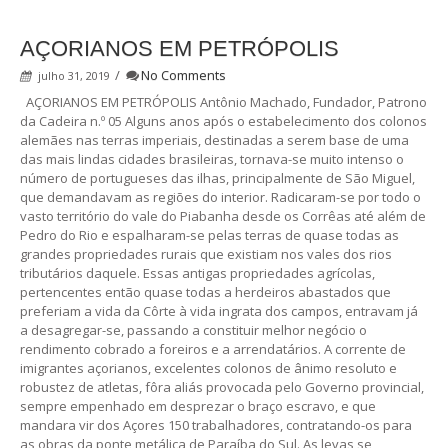
AÇORIANOS EM PETRÓPOLIS
/
No Comments
julho 31, 2019
AÇORIANOS EM PETRÓPOLIS Antônio Machado, Fundador, Patrono
da Cadeira n.º 05 Alguns anos após o estabelecimento dos colonos
alemães nas terras imperiais, destinadas a serem base de uma
das mais lindas cidades brasileiras, tornava-se muito intenso o
número de portugueses das ilhas, principalmente de São Miguel,
que demandavam as regiões do interior. Radicaram-se por todo o
vasto território do vale do Piabanha desde os Corrêas até além de
Pedro do Rio e espalharam-se pelas terras de quase todas as
grandes propriedades rurais que existiam nos vales dos rios
tributários daquele. Essas antigas propriedades agrícolas,
pertencentes então quase todas a herdeiros abastados que
preferiam a vida da Côrte à vida ingrata dos campos, entravam já
a desagregar-se, passando a constituir melhor negócio o
rendimento cobrado a foreiros e a arrendatários. A corrente de
imigrantes açorianos, excelentes colonos de ânimo resoluto e
robustez de atletas, fôra aliás provocada pelo Governo provincial,
sempre empenhado em desprezar o braço escravo, e que
mandara vir dos Açores 150 trabalhadores, contratando-os para
as obras da ponte metálica de Paraíba do Sul. As levas se