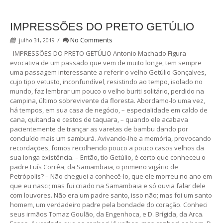
IMPRESSÕES DO PRETO GETÚLIO
/
No Comments
julho 31, 2019
IMPRESSÕES DO PRETO GETÚLIO Antonio Machado Figura
evocativa de um passado que vem de muito longe, tem sempre
uma passagem interessante a referir o velho Getúlio Gonçalves,
cujo tipo vetusto, inconfundível, resistindo ao tempo, isolado no
mundo, faz lembrar um pouco o velho buriti solitário, perdido na
campina, último sobrevivente da floresta. Abordamo-lo uma vez,
há tempos, em sua casa de negócio, – especialidade em caldo de
cana, quitanda e cestos de taquara, – quando ele acabava
pacientemente de trançar as varetas de bambu dando por
concluído mais um samburá. Avivando-lhe a memória, provocando
recordações, fomos recolhendo pouco a pouco casos velhos da
sua longa existência. – Então, tio Getúlio, é certo que conheceu o
padre Luís Corrêa, da Samambaia, o primeiro vigário de
Petrópolis? – Não cheguei a conhecê-lo, que ele morreu no ano em
que eu nasci; mas fui criado na Samambaia e só ouvia falar dele
com louvores. Não era um padre santo, isso não; mas foi um santo
homem, um verdadeiro padre pela bondade do coração. Conheci
seus irmãos Tomaz Goulão, da Engenhoca, e D. Brígida, da Arca.