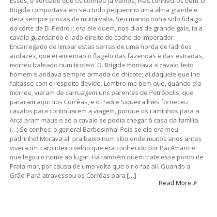
Esses, é verdade que os conheci já velhos, mas conheci-os bem. D.
Brígida comportava em seu todo pequenino uma alma grande e
dera sempre provas de muita valia. Seu marido tinha sido fidalgo
da côrte de D. Pedro I; era ele quem, nos dias de grande gala, ia a
cavalo guardando o lado direito do coche do imperador.
Encarregado de limpar estas serras de uma horda de ladrões
audazes, que eram então o flagelo das fazendas e das estradas,
morreu baleado num tiroteio. D. Brígida montava a cavalo feito
homem e andava sempre armada de chicote; ai daquele que lhe
faltasse com o respeito devido. Lembro-me bem que, quando ela
morreu, vieram de carruagem uns parentes de Petrópolis, que
pararam aqui nos Corrêas, e o Padre Siqueira lhes forneceu
cavalos para continuarem a viagem, porque os caminhos para a
Arca eram maus e só a cavalo se podia chegar à casa da família.
(…) Se conheci o general Barbosinha! Pois se ele era meu
padrinho! Morava ali pra baixo num sítio onde muitos anos antes
vivera um carpinteiro velho que era conhecido por Pai Amaro e
que legou o nome ao lugar. Há também quem trate esse ponto de
Praia-mar, por causa de uma volta que o rio faz ali. Quando a
Grão-Pará atravessou os Corrêas para […]
Read More