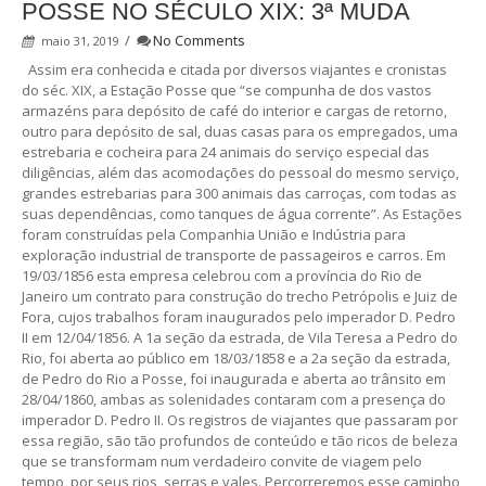
POSSE NO SÉCULO XIX: 3ª MUDA
/
No Comments
maio 31, 2019
Assim era conhecida e citada por diversos viajantes e cronistas
do séc. XIX, a Estação Posse que “se compunha de dos vastos
armazéns para depósito de café do interior e cargas de retorno,
outro para depósito de sal, duas casas para os empregados, uma
estrebaria e cocheira para 24 animais do serviço especial das
diligências, além das acomodações do pessoal do mesmo serviço,
grandes estrebarias para 300 animais das carroças, com todas as
suas dependências, como tanques de água corrente”. As Estações
foram construídas pela Companhia União e Indústria para
exploração industrial de transporte de passageiros e carros. Em
19/03/1856 esta empresa celebrou com a província do Rio de
Janeiro um contrato para construção do trecho Petrópolis e Juiz de
Fora, cujos trabalhos foram inaugurados pelo imperador D. Pedro
II em 12/04/1856. A 1a seção da estrada, de Vila Teresa a Pedro do
Rio, foi aberta ao público em 18/03/1858 e a 2a seção da estrada,
de Pedro do Rio a Posse, foi inaugurada e aberta ao trânsito em
28/04/1860, ambas as solenidades contaram com a presença do
imperador D. Pedro II. Os registros de viajantes que passaram por
essa região, são tão profundos de conteúdo e tão ricos de beleza
que se transformam num verdadeiro convite de viagem pelo
tempo, por seus rios, serras e vales. Percorreremos esse caminho