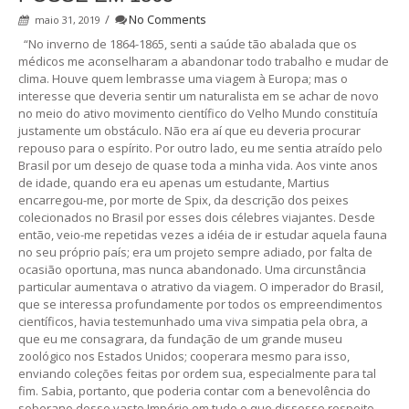
/
No Comments
maio 31, 2019
“No inverno de 1864-1865, senti a saúde tão abalada que os
médicos me aconselharam a abandonar todo trabalho e mudar de
clima. Houve quem lembrasse uma viagem à Europa; mas o
interesse que deveria sentir um naturalista em se achar de novo
no meio do ativo movimento científico do Velho Mundo constituía
justamente um obstáculo. Não era aí que eu deveria procurar
repouso para o espírito. Por outro lado, eu me sentia atraído pelo
Brasil por um desejo de quase toda a minha vida. Aos vinte anos
de idade, quando era eu apenas um estudante, Martius
encarregou-me, por morte de Spix, da descrição dos peixes
colecionados no Brasil por esses dois célebres viajantes. Desde
então, veio-me repetidas vezes a idéia de ir estudar aquela fauna
no seu próprio país; era um projeto sempre adiado, por falta de
ocasião oportuna, mas nunca abandonado. Uma circunstância
particular aumentava o atrativo da viagem. O imperador do Brasil,
que se interessa profundamente por todos os empreendimentos
científicos, havia testemunhado uma viva simpatia pela obra, a
que eu me consagrara, da fundação de um grande museu
zoológico nos Estados Unidos; cooperara mesmo para isso,
enviando coleções feitas por ordem sua, especialmente para tal
fim. Sabia, portanto, que poderia contar com a benevolência do
soberano desse vasto Império em tudo o que dissesse respeito