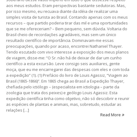
aos meus estudos. Eram perspectivas bastante sedutoras. Mas,
por isso mesmo, eu recuava diante da idéia de realizar uma
simples visita de turista ao Brasil. Contando apenas com os meus
recursos – que partido poderia tirar das mil e uma oportunidades
que se me ofereceriam? – Bem pequeno, sem dúvida. Voltaria do
Brasil cheio de recordações agradáveis, mas sem um único
resultado científico de importância. Dominavam-me essas
preocupações, quando por acaso, encontrei Nathaniel Thayer.
Tendo escutado com vivo interesse a exposição dos meus planos
de viagem, disse-me: “O Sr. não há de deixar de dar um cunho
científico a esta excursão. Leve consigo seis auxiliares, gente
moça, que eu me encarregarei das despesas com eles e com toda
a expedição” (1). (1) Prefácio do livro de Louis Agassiz, “Viagem ao
Brasil (1865-1866)”. Em 1865 chega ao Brasil a Expedição Thayer,
chefiada pelo ictiólogo – (especialista em ictiologia – parte da
zoologia que trata dos peixes) e geólogo Louis Agassiz. Esta
expedição científica tinha como objetivo, não só descobrir e reunir
as espécies de plantas e animais, mas, sobretudo, estudar as
relações […]
Read More