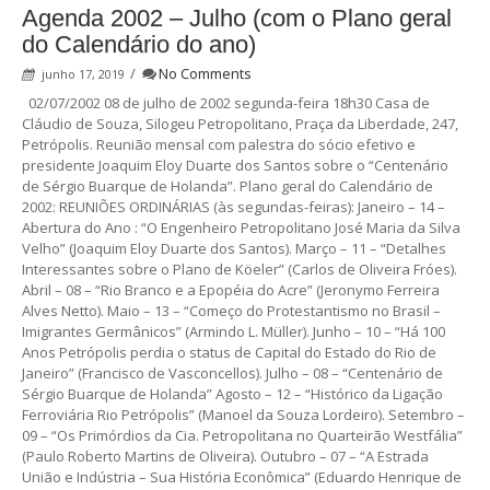
Agenda 2002 – Julho (com o Plano geral
do Calendário do ano)
/
No Comments
junho 17, 2019
02/07/2002 08 de julho de 2002 segunda-feira 18h30 Casa de
Cláudio de Souza, Silogeu Petropolitano, Praça da Liberdade, 247,
Petrópolis. Reunião mensal com palestra do sócio efetivo e
presidente Joaquim Eloy Duarte dos Santos sobre o “Centenário
de Sérgio Buarque de Holanda”. Plano geral do Calendário de
2002: REUNIÕES ORDINÁRIAS (às segundas-feiras): Janeiro – 14 –
Abertura do Ano : “O Engenheiro Petropolitano José Maria da Silva
Velho” (Joaquim Eloy Duarte dos Santos). Março – 11 – “Detalhes
Interessantes sobre o Plano de Köeler” (Carlos de Oliveira Fróes).
Abril – 08 – “Rio Branco e a Epopéia do Acre” (Jeronymo Ferreira
Alves Netto). Maio – 13 – “Começo do Protestantismo no Brasil –
Imigrantes Germânicos” (Armindo L. Müller). Junho – 10 – “Há 100
Anos Petrópolis perdia o status de Capital do Estado do Rio de
Janeiro” (Francisco de Vasconcellos). Julho – 08 – “Centenário de
Sérgio Buarque de Holanda” Agosto – 12 – “Histórico da Ligação
Ferroviária Rio Petrópolis” (Manoel da Souza Lordeiro). Setembro –
09 – “Os Primórdios da Cia. Petropolitana no Quarteirão Westfália”
(Paulo Roberto Martins de Oliveira). Outubro – 07 – “A Estrada
União e Indústria – Sua História Econômica” (Eduardo Henrique de