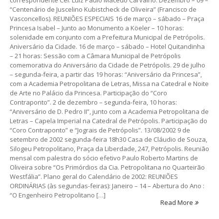
“Centenário de Juscelino Kubistcheck de Oliveira” (Francisco de
Vasconcellos). REUNIÕES ESPECIAIS 16 de março – sábado – Praça
Princesa Isabel – Junto ao Monumento a Köeler – 10 horas:
solenidade em conjunto com a Prefeitura Municipal de Petrópolis.
Aniversário da Cidade. 16 de março – sábado – Hotel Quitandinha
– 21 horas: Sessão com a Câmara Municipal de Petrópolis
comemorativa do Aniversário da Cidade de Petrópolis. 29 de julho
– segunda-feira, a partir das 19 horas: “Aniversário da Princesa”,
com a Academia Petropolitana de Letras, Missa na Catedral e Noite
de Arte no Palácio da Princesa. Participação do “Coro
Contraponto”. 2 de dezembro – segunda-feira, 10 horas:
“Aniversário de D. Pedro II”, junto com a Academia Petropolitana de
Letras – Capela Imperial na Catedral de Petrópolis. Participação do
“Coro Contraponto” e “Jograis de Petrópolis”. 13/08/2002 9 de
setembro de 2002 segunda-feira 18h30 Casa de Cláudio de Souza,
Silogeu Petropolitano, Praça da Liberdade, 247, Petrópolis. Reunião
mensal com palestra do sócio efetivo Paulo Roberto Martins de
Oliveira sobre “Os Primórdios da Cia. Petropolitana no Quarteirão
Westfália”. Plano geral do Calendário de 2002: REUNIÕES
ORDINÁRIAS (às segundas-feiras): Janeiro – 14 – Abertura do Ano :
“O Engenheiro Petropolitano […]
Read More