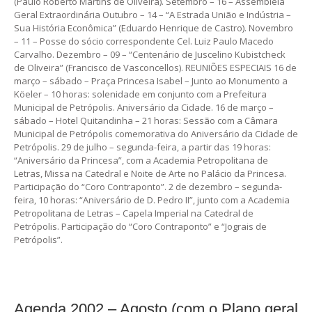
(Paulo Roberto Martins de Oliveira). Setembro – 16 – Assembléia
Geral Extraordinária Outubro – 14 – “A Estrada União e Indústria –
Sua História Econômica” (Eduardo Henrique de Castro). Novembro
– 11 – Posse do sócio correspondente Cel. Luiz Paulo Macedo
Carvalho. Dezembro – 09 – “Centenário de Juscelino Kubistcheck
de Oliveira” (Francisco de Vasconcellos). REUNIÕES ESPECIAIS 16 de
março – sábado – Praça Princesa Isabel – Junto ao Monumento a
Köeler – 10 horas: solenidade em conjunto com a Prefeitura
Municipal de Petrópolis. Aniversário da Cidade. 16 de março –
sábado – Hotel Quitandinha – 21 horas: Sessão com a Câmara
Municipal de Petrópolis comemorativa do Aniversário da Cidade de
Petrópolis. 29 de julho – segunda-feira, a partir das 19 horas:
“Aniversário da Princesa”, com a Academia Petropolitana de
Letras, Missa na Catedral e Noite de Arte no Palácio da Princesa.
Participação do “Coro Contraponto”. 2 de dezembro – segunda-
feira, 10 horas: “Aniversário de D. Pedro II”, junto com a Academia
Petropolitana de Letras – Capela Imperial na Catedral de
Petrópolis. Participação do “Coro Contraponto” e “Jograis de
Petrópolis”.
Agenda 2002 – Agosto (com o Plano geral