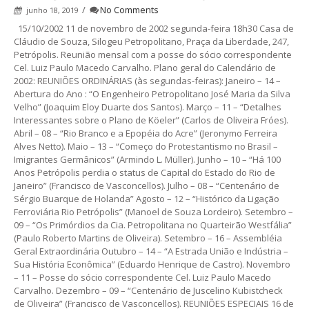
/
No Comments
junho 18, 2019
15/10/2002 11 de novembro de 2002 segunda-feira 18h30 Casa de
Cláudio de Souza, Silogeu Petropolitano, Praça da Liberdade, 247,
Petrópolis. Reunião mensal com a posse do sócio correspondente
Cel. Luiz Paulo Macedo Carvalho. Plano geral do Calendário de
2002: REUNIÕES ORDINÁRIAS (às segundas-feiras): Janeiro – 14 –
Abertura do Ano : “O Engenheiro Petropolitano José Maria da Silva
Velho” (Joaquim Eloy Duarte dos Santos). Março – 11 – “Detalhes
Interessantes sobre o Plano de Köeler” (Carlos de Oliveira Fróes).
Abril – 08 – “Rio Branco e a Epopéia do Acre” (Jeronymo Ferreira
Alves Netto). Maio – 13 – “Começo do Protestantismo no Brasil –
Imigrantes Germânicos” (Armindo L. Müller). Junho – 10 – “Há 100
Anos Petrópolis perdia o status de Capital do Estado do Rio de
Janeiro” (Francisco de Vasconcellos). Julho – 08 – “Centenário de
Sérgio Buarque de Holanda” Agosto – 12 – “Histórico da Ligação
Ferroviária Rio Petrópolis” (Manoel de Souza Lordeiro). Setembro –
09 – “Os Primórdios da Cia. Petropolitana no Quarteirão Westfália”
(Paulo Roberto Martins de Oliveira). Setembro – 16 – Assembléia
Geral Extraordinária Outubro – 14 – “A Estrada União e Indústria –
Sua História Econômica” (Eduardo Henrique de Castro). Novembro
– 11 – Posse do sócio correspondente Cel. Luiz Paulo Macedo
Carvalho. Dezembro – 09 – “Centenário de Juscelino Kubistcheck
de Oliveira” (Francisco de Vasconcellos). REUNIÕES ESPECIAIS 16 de