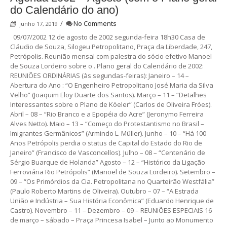
do Calendário do ano)
/
No Comments
junho 17, 2019
09/07/2002 12 de agosto de 2002 segunda-feira 18h30 Casa de
Cláudio de Souza, Silogeu Petropolitano, Praça da Liberdade, 247,
Petrópolis. Reunião mensal com palestra do sócio efetivo Manoel
de Souza Lordeiro sobre o . Plano geral do Calendário de 2002:
REUNIÕES ORDINÁRIAS (às segundas-feiras): Janeiro – 14 –
Abertura do Ano : “O Engenheiro Petropolitano José Maria da Silva
Velho” (Joaquim Eloy Duarte dos Santos). Março – 11 – “Detalhes
Interessantes sobre o Plano de Köeler” (Carlos de Oliveira Fróes).
Abril – 08 – “Rio Branco e a Epopéia do Acre” (Jeronymo Ferreira
Alves Netto). Maio – 13 – “Começo do Protestantismo no Brasil –
Imigrantes Germânicos” (Armindo L. Müller). Junho – 10 – “Há 100
Anos Petrópolis perdia o status de Capital do Estado do Rio de
Janeiro” (Francisco de Vasconcellos). Julho – 08 – “Centenário de
Sérgio Buarque de Holanda” Agosto – 12 – “Histórico da Ligação
Ferroviária Rio Petrópolis” (Manoel de Souza Lordeiro). Setembro –
09 – “Os Primórdios da Cia. Petropolitana no Quarteirão Westfália”
(Paulo Roberto Martins de Oliveira). Outubro – 07 – “A Estrada
União e Indústria – Sua História Econômica” (Eduardo Henrique de
Castro). Novembro – 11 – Dezembro – 09 – REUNIÕES ESPECIAIS 16
de março – sábado – Praça Princesa Isabel – Junto ao Monumento