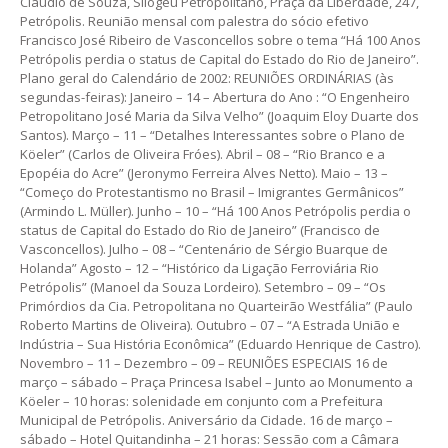
Cláudio de Souza, Silogeu Petropolitano, Praça da Liberdade, 247,
Petrópolis. Reunião mensal com palestra do sócio efetivo
Francisco José Ribeiro de Vasconcellos sobre o tema “Há 100 Anos
Petrópolis perdia o status de Capital do Estado do Rio de Janeiro”.
Plano geral do Calendário de 2002: REUNIÕES ORDINÁRIAS (às
segundas-feiras): Janeiro – 14 – Abertura do Ano : “O Engenheiro
Petropolitano José Maria da Silva Velho” (Joaquim Eloy Duarte dos
Santos). Março – 11 – “Detalhes Interessantes sobre o Plano de
Köeler” (Carlos de Oliveira Fróes). Abril – 08 – “Rio Branco e a
Epopéia do Acre” (Jeronymo Ferreira Alves Netto). Maio – 13 –
“Começo do Protestantismo no Brasil – Imigrantes Germânicos”
(Armindo L. Müller). Junho – 10 – “Há 100 Anos Petrópolis perdia o
status de Capital do Estado do Rio de Janeiro” (Francisco de
Vasconcellos). Julho – 08 – “Centenário de Sérgio Buarque de
Holanda” Agosto – 12 – “Histórico da Ligação Ferroviária Rio
Petrópolis” (Manoel da Souza Lordeiro). Setembro – 09 – “Os
Primórdios da Cia. Petropolitana no Quarteirão Westfália” (Paulo
Roberto Martins de Oliveira). Outubro – 07 – “A Estrada União e
Indústria – Sua História Econômica” (Eduardo Henrique de Castro).
Novembro – 11 – Dezembro – 09 – REUNIÕES ESPECIAIS 16 de
março – sábado – Praça Princesa Isabel – Junto ao Monumento a
Köeler – 10 horas: solenidade em conjunto com a Prefeitura
Municipal de Petrópolis. Aniversário da Cidade. 16 de março –
sábado – Hotel Quitandinha – 21 horas: Sessão com a Câmara