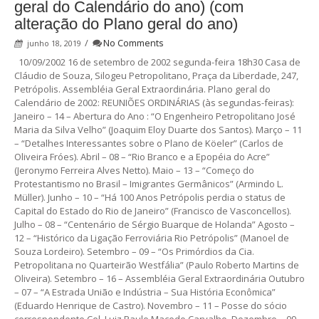
geral do Calendário do ano) (com
alteração do Plano geral do ano)
/
No Comments
junho 18, 2019
10/09/2002 16 de setembro de 2002 segunda-feira 18h30 Casa de
Cláudio de Souza, Silogeu Petropolitano, Praça da Liberdade, 247,
Petrópolis. Assembléia Geral Extraordinária. Plano geral do
Calendário de 2002: REUNIÕES ORDINÁRIAS (às segundas-feiras):
Janeiro – 14 – Abertura do Ano : “O Engenheiro Petropolitano José
Maria da Silva Velho” (Joaquim Eloy Duarte dos Santos). Março – 11
– “Detalhes Interessantes sobre o Plano de Köeler” (Carlos de
Oliveira Fróes). Abril – 08 – “Rio Branco e a Epopéia do Acre”
(Jeronymo Ferreira Alves Netto). Maio – 13 – “Começo do
Protestantismo no Brasil – Imigrantes Germânicos” (Armindo L.
Müller). Junho – 10 – “Há 100 Anos Petrópolis perdia o status de
Capital do Estado do Rio de Janeiro” (Francisco de Vasconcellos).
Julho – 08 – “Centenário de Sérgio Buarque de Holanda” Agosto –
12 – “Histórico da Ligação Ferroviária Rio Petrópolis” (Manoel de
Souza Lordeiro). Setembro – 09 – “Os Primórdios da Cia.
Petropolitana no Quarteirão Westfália” (Paulo Roberto Martins de
Oliveira). Setembro – 16 – Assembléia Geral Extraordinária Outubro
– 07 – “A Estrada União e Indústria – Sua História Econômica”
(Eduardo Henrique de Castro). Novembro – 11 – Posse do sócio
correspondente Cel. Luiz Paulo Macedo Carvalho. Dezembro – 09 –