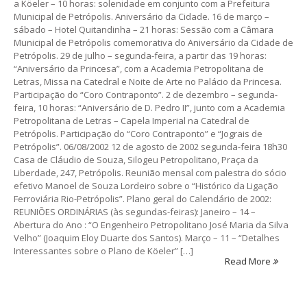
a Köeler – 10 horas: solenidade em conjunto com a Prefeitura
Municipal de Petrópolis. Aniversário da Cidade. 16 de março –
sábado – Hotel Quitandinha – 21 horas: Sessão com a Câmara
Municipal de Petrópolis comemorativa do Aniversário da Cidade de
Petrópolis. 29 de julho – segunda-feira, a partir das 19 horas:
“Aniversário da Princesa”, com a Academia Petropolitana de
Letras, Missa na Catedral e Noite de Arte no Palácio da Princesa.
Participação do “Coro Contraponto”. 2 de dezembro – segunda-
feira, 10 horas: “Aniversário de D. Pedro II”, junto com a Academia
Petropolitana de Letras – Capela Imperial na Catedral de
Petrópolis. Participação do “Coro Contraponto” e “Jograis de
Petrópolis”. 06/08/2002 12 de agosto de 2002 segunda-feira 18h30
Casa de Cláudio de Souza, Silogeu Petropolitano, Praça da
Liberdade, 247, Petrópolis. Reunião mensal com palestra do sócio
efetivo Manoel de Souza Lordeiro sobre o “Histórico da Ligação
Ferroviária Rio-Petrópolis”. Plano geral do Calendário de 2002:
REUNIÕES ORDINÁRIAS (às segundas-feiras): Janeiro – 14 –
Abertura do Ano : “O Engenheiro Petropolitano José Maria da Silva
Velho” (Joaquim Eloy Duarte dos Santos). Março – 11 – “Detalhes
Interessantes sobre o Plano de Köeler” […]
Read More