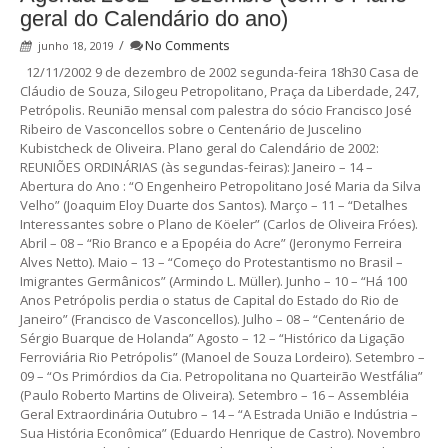
geral do Calendário do ano)
/
No Comments
junho 18, 2019
12/11/2002 9 de dezembro de 2002 segunda-feira 18h30 Casa de
Cláudio de Souza, Silogeu Petropolitano, Praça da Liberdade, 247,
Petrópolis. Reunião mensal com palestra do sócio Francisco José
Ribeiro de Vasconcellos sobre o Centenário de Juscelino
Kubistcheck de Oliveira. Plano geral do Calendário de 2002:
REUNIÕES ORDINÁRIAS (às segundas-feiras): Janeiro – 14 –
Abertura do Ano : “O Engenheiro Petropolitano José Maria da Silva
Velho” (Joaquim Eloy Duarte dos Santos). Março – 11 – “Detalhes
Interessantes sobre o Plano de Köeler” (Carlos de Oliveira Fróes).
Abril – 08 – “Rio Branco e a Epopéia do Acre” (Jeronymo Ferreira
Alves Netto). Maio – 13 – “Começo do Protestantismo no Brasil –
Imigrantes Germânicos” (Armindo L. Müller). Junho – 10 – “Há 100
Anos Petrópolis perdia o status de Capital do Estado do Rio de
Janeiro” (Francisco de Vasconcellos). Julho – 08 – “Centenário de
Sérgio Buarque de Holanda” Agosto – 12 – “Histórico da Ligação
Ferroviária Rio Petrópolis” (Manoel de Souza Lordeiro). Setembro –
09 – “Os Primórdios da Cia. Petropolitana no Quarteirão Westfália”
(Paulo Roberto Martins de Oliveira). Setembro – 16 – Assembléia
Geral Extraordinária Outubro – 14 – “A Estrada União e Indústria –
Sua História Econômica” (Eduardo Henrique de Castro). Novembro