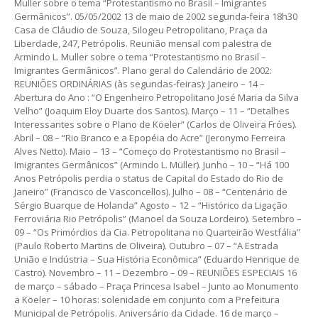
Muller sobre o tema “Protestantismo no Brasil – Imigrantes
Germânicos”. 05/05/2002 13 de maio de 2002 segunda-feira 18h30
Casa de Cláudio de Souza, Silogeu Petropolitano, Praça da
Liberdade, 247, Petrópolis. Reunião mensal com palestra de
Armindo L. Muller sobre o tema “Protestantismo no Brasil –
Imigrantes Germânicos”. Plano geral do Calendário de 2002:
REUNIÕES ORDINÁRIAS (às segundas-feiras): Janeiro – 14 –
Abertura do Ano : “O Engenheiro Petropolitano José Maria da Silva
Velho” (Joaquim Eloy Duarte dos Santos). Março – 11 – “Detalhes
Interessantes sobre o Plano de Köeler” (Carlos de Oliveira Fróes).
Abril – 08 – “Rio Branco e a Epopéia do Acre” (Jeronymo Ferreira
Alves Netto). Maio – 13 – “Começo do Protestantismo no Brasil –
Imigrantes Germânicos” (Armindo L. Müller). Junho – 10 – “Há 100
Anos Petrópolis perdia o status de Capital do Estado do Rio de
Janeiro” (Francisco de Vasconcellos). Julho – 08 – “Centenário de
Sérgio Buarque de Holanda” Agosto – 12 – “Histórico da Ligação
Ferroviária Rio Petrópolis” (Manoel da Souza Lordeiro). Setembro –
09 – “Os Primórdios da Cia. Petropolitana no Quarteirão Westfália”
(Paulo Roberto Martins de Oliveira). Outubro – 07 – “A Estrada
União e Indústria – Sua História Econômica” (Eduardo Henrique de
Castro). Novembro – 11 – Dezembro – 09 – REUNIÕES ESPECIAIS 16
de março – sábado – Praça Princesa Isabel – Junto ao Monumento
a Köeler – 10 horas: solenidade em conjunto com a Prefeitura
Municipal de Petrópolis. Aniversário da Cidade. 16 de março –