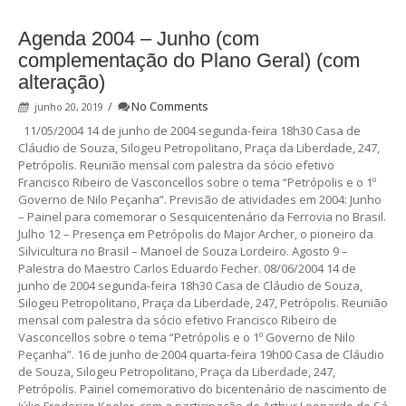
Agenda 2004 – Junho (com
complementação do Plano Geral) (com
alteração)
/
No Comments
junho 20, 2019
11/05/2004 14 de junho de 2004 segunda-feira 18h30 Casa de
Cláudio de Souza, Silogeu Petropolitano, Praça da Liberdade, 247,
Petrópolis. Reunião mensal com palestra da sócio efetivo
Francisco Ribeiro de Vasconcellos sobre o tema “Petrópolis e o 1º
Governo de Nilo Peçanha”. Previsão de atividades em 2004: Junho
– Painel para comemorar o Sesquicentenário da Ferrovia no Brasil.
Julho 12 – Presença em Petrópolis do Major Archer, o pioneiro da
Silvicultura no Brasil – Manoel de Souza Lordeiro. Agosto 9 –
Palestra do Maestro Carlos Eduardo Fecher. 08/06/2004 14 de
junho de 2004 segunda-feira 18h30 Casa de Cláudio de Souza,
Silogeu Petropolitano, Praça da Liberdade, 247, Petrópolis. Reunião
mensal com palestra da sócio efetivo Francisco Ribeiro de
Vasconcellos sobre o tema “Petrópolis e o 1º Governo de Nilo
Peçanha”. 16 de junho de 2004 quarta-feira 19h00 Casa de Cláudio
de Souza, Silogeu Petropolitano, Praça da Liberdade, 247,
Petrópolis. Painel comemorativo do bicentenário de nascimento de
Júlio Frederico Koeler, com a participação de Arthur Leonardo de Sá