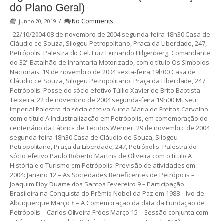
do Plano Geral)
/
No Comments
junho 20, 2019
22/10/2004 08 de novembro de 2004 segunda-feira 18h30 Casa de
Cláudio de Souza, Silogeu Petropolitano, Praça da Liberdade, 247,
Petrópolis. Palestra do Cel. Luiz Fernando Hilgenberg, Comandante
do 32º Batalhão de Infantaria Motorizado, com o título Os Símbolos
Nacionais. 19 de novembro de 2004 sexta-feira 19h00 Casa de
Cláudio de Souza, Silogeu Petropolitano, Praça da Liberdade, 247,
Petrópolis. Posse do sócio efetivo Túllio Xavier de Brito Baptista
Teixeira. 22 de novembro de 2004 segunda-feira 19h00 Museu
Imperial Palestra da sócia efetiva Aurea Maria de Freitas Carvalho
com o título A Industrialização em Petrópolis, em comemoração do
centenário da Fábrica de Tecidos Werner. 29 de novembro de 2004
segunda-feira 18h30 Casa de Cláudio de Souza, Silogeu
Petropolitano, Praça da Liberdade, 247, Petrópolis. Palestra do
sócio efetivo Paulo Roberto Martins de Oliveira com o título A
História e o Turismo em Petrópolis. Previsão de atividades em
2004: Janeiro 12 – As Sociedades Beneficentes de Petrópolis –
Joaquim Eloy Duarte dos Santos Fevereiro 9 – Participação
Brasileira na Conquista do Prêmio Nobel da Paz em 1988 – Ivo de
Albuquerque Março 8 – A Comemoração da data da Fundação de
Petrópolis – Carlos Oliveira Fróes Março 15 – Sessão conjunta com