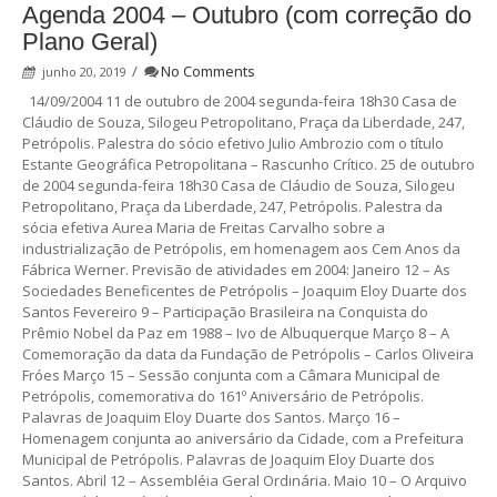
Agenda 2004 – Outubro (com correção do
Plano Geral)
/
No Comments
junho 20, 2019
14/09/2004 11 de outubro de 2004 segunda-feira 18h30 Casa de
Cláudio de Souza, Silogeu Petropolitano, Praça da Liberdade, 247,
Petrópolis. Palestra do sócio efetivo Julio Ambrozio com o título
Estante Geográfica Petropolitana – Rascunho Crítico. 25 de outubro
de 2004 segunda-feira 18h30 Casa de Cláudio de Souza, Silogeu
Petropolitano, Praça da Liberdade, 247, Petrópolis. Palestra da
sócia efetiva Aurea Maria de Freitas Carvalho sobre a
industrialização de Petrópolis, em homenagem aos Cem Anos da
Fábrica Werner. Previsão de atividades em 2004: Janeiro 12 – As
Sociedades Beneficentes de Petrópolis – Joaquim Eloy Duarte dos
Santos Fevereiro 9 – Participação Brasileira na Conquista do
Prêmio Nobel da Paz em 1988 – Ivo de Albuquerque Março 8 – A
Comemoração da data da Fundação de Petrópolis – Carlos Oliveira
Fróes Março 15 – Sessão conjunta com a Câmara Municipal de
Petrópolis, comemorativa do 161º Aniversário de Petrópolis.
Palavras de Joaquim Eloy Duarte dos Santos. Março 16 –
Homenagem conjunta ao aniversário da Cidade, com a Prefeitura
Municipal de Petrópolis. Palavras de Joaquim Eloy Duarte dos
Santos. Abril 12 – Assembléia Geral Ordinária. Maio 10 – O Arquivo