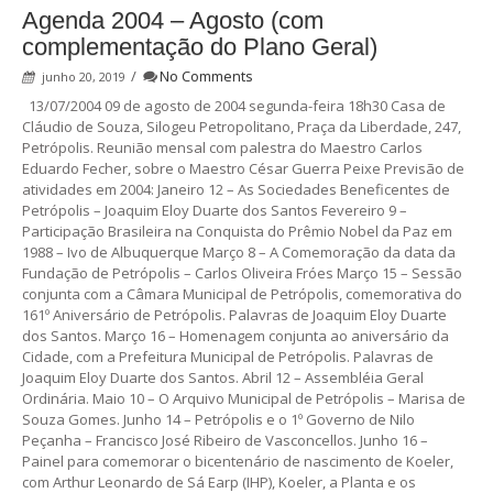
Agenda 2004 – Agosto (com
complementação do Plano Geral)
/
No Comments
junho 20, 2019
13/07/2004 09 de agosto de 2004 segunda-feira 18h30 Casa de
Cláudio de Souza, Silogeu Petropolitano, Praça da Liberdade, 247,
Petrópolis. Reunião mensal com palestra do Maestro Carlos
Eduardo Fecher, sobre o Maestro César Guerra Peixe Previsão de
atividades em 2004: Janeiro 12 – As Sociedades Beneficentes de
Petrópolis – Joaquim Eloy Duarte dos Santos Fevereiro 9 –
Participação Brasileira na Conquista do Prêmio Nobel da Paz em
1988 – Ivo de Albuquerque Março 8 – A Comemoração da data da
Fundação de Petrópolis – Carlos Oliveira Fróes Março 15 – Sessão
conjunta com a Câmara Municipal de Petrópolis, comemorativa do
161º Aniversário de Petrópolis. Palavras de Joaquim Eloy Duarte
dos Santos. Março 16 – Homenagem conjunta ao aniversário da
Cidade, com a Prefeitura Municipal de Petrópolis. Palavras de
Joaquim Eloy Duarte dos Santos. Abril 12 – Assembléia Geral
Ordinária. Maio 10 – O Arquivo Municipal de Petrópolis – Marisa de
Souza Gomes. Junho 14 – Petrópolis e o 1º Governo de Nilo
Peçanha – Francisco José Ribeiro de Vasconcellos. Junho 16 –
Painel para comemorar o bicentenário de nascimento de Koeler,
com Arthur Leonardo de Sá Earp (IHP), Koeler, a Planta e os