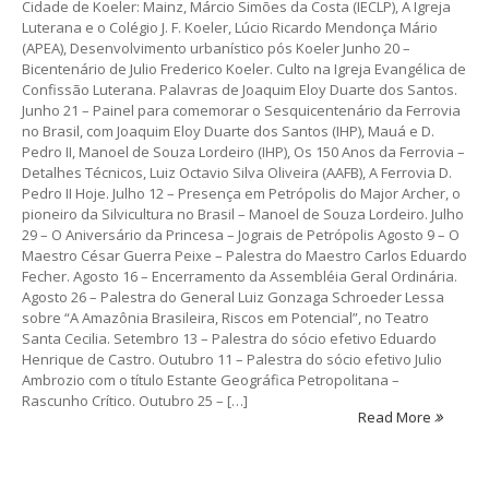
Cidade de Koeler: Mainz, Márcio Simões da Costa (IECLP), A Igreja
Luterana e o Colégio J. F. Koeler, Lúcio Ricardo Mendonça Mário
(APEA), Desenvolvimento urbanístico pós Koeler Junho 20 –
Bicentenário de Julio Frederico Koeler. Culto na Igreja Evangélica de
Confissão Luterana. Palavras de Joaquim Eloy Duarte dos Santos.
Junho 21 – Painel para comemorar o Sesquicentenário da Ferrovia
no Brasil, com Joaquim Eloy Duarte dos Santos (IHP), Mauá e D.
Pedro II, Manoel de Souza Lordeiro (IHP), Os 150 Anos da Ferrovia –
Detalhes Técnicos, Luiz Octavio Silva Oliveira (AAFB), A Ferrovia D.
Pedro II Hoje. Julho 12 – Presença em Petrópolis do Major Archer, o
pioneiro da Silvicultura no Brasil – Manoel de Souza Lordeiro. Julho
29 – O Aniversário da Princesa – Jograis de Petrópolis Agosto 9 – O
Maestro César Guerra Peixe – Palestra do Maestro Carlos Eduardo
Fecher. Agosto 16 – Encerramento da Assembléia Geral Ordinária.
Agosto 26 – Palestra do General Luiz Gonzaga Schroeder Lessa
sobre “A Amazônia Brasileira, Riscos em Potencial”, no Teatro
Santa Cecilia. Setembro 13 – Palestra do sócio efetivo Eduardo
Henrique de Castro. Outubro 11 – Palestra do sócio efetivo Julio
Ambrozio com o título Estante Geográfica Petropolitana –
Rascunho Crítico. Outubro 25 – […]
Read More