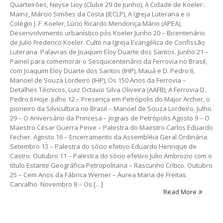
Quarteirões, Neyse Lioy (Clube 29 de Junho), A Cidade de Koeler:
Mainz, Márcio Simões da Costa (IECLP), A Igreja Luterana e o
Colégio J. F. Koeler, Lúcio Ricardo Mendonça Mário (APEA),
Desenvolvimento urbanístico pós Koeler Junho 20 – Bicentenário
de Julio Frederico Koeler. Culto na Igreja Evangélica de Confissão
Luterana. Palavras de Joaquim Eloy Duarte dos Santos. Junho 21 –
Painel para comemorar o Sesquicentenário da Ferrovia no Brasil,
com Joaquim Eloy Duarte dos Santos (IHP), Mauá e D. Pedro II,
Manoel de Souza Lordeiro (IHP), Os 150 Anos da Ferrovia –
Detalhes Técnicos, Luiz Octavio Silva Oliveira (AAFB), A Ferrovia D.
Pedro II Hoje. Julho 12 – Presença em Petrópolis do Major Archer, o
pioneiro da Silvicultura no Brasil – Manoel de Souza Lordeiro. Julho
29 – O Aniversário da Princesa – Jograis de Petrópolis Agosto 9 – O
Maestro César Guerra Peixe – Palestra do Maestro Carlos Eduardo
Fecher. Agosto 16 – Encerramento da Assembléia Geral Ordinária.
Setembro 13 – Palestra do sócio efetivo Eduardo Henrique de
Castro. Outubro 11 – Palestra do sócio efetivo Julio Ambrozio com o
título Estante Geográfica Petropolitana – Rascunho Crítico. Outubro
25 – Cem Anos da Fábrica Werner – Áurea Maria de Freitas
Carvalho. Novembro 8 – Os […]
Read More