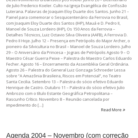
de Julio Frederico Koeler. Culto na Igreja Evangélica de Confissão
Luterana. Palavras de Joaquim Eloy Duarte dos Santos. Junho 21 –
Painel para comemorar o Sesquicentenário da Ferrovia no Brasil,
com Joaquim Eloy Duarte dos Santos (IHP), Mauá e D. Pedro II,
Manoel de Souza Lordeiro (IHP), Os 150 Anos da Ferrovia –
Detalhes Técnicos, Luiz Octavio Silva Oliveira (AAFB), A Ferrovia D.
Pedro II Hoje. Julho 12 – Presença em Petrópolis do Major Archer, o
pioneiro da Silvicultura no Brasil – Manoel de Souza Lordeiro. Julho
29 – O Aniversário da Princesa – Jograis de Petrópolis Agosto 9 – O
Maestro César Guerra Peixe – Palestra do Maestro Carlos Eduardo
Fecher. Agosto 16 – Encerramento da Assembléia Geral Ordinária.
Agosto 26 – Palestra do General Luiz Gonzaga Schroeder Lessa
sobre “A Amazônia Brasileira, Riscos em Potencial”, no Teatro
Santa Cecilia. Setembro 13 – Palestra do sócio efetivo Eduardo
Henrique de Castro. Outubro 11 – Palestra do sócio efetivo Julio
Ambrozio com o título Estante Geográfica Petropolitana –
Rascunho Crítico. Novembro 8 – Reunião cancelada por
impedimento do […]
Read More
Agenda 2004 – Novembro (com correção