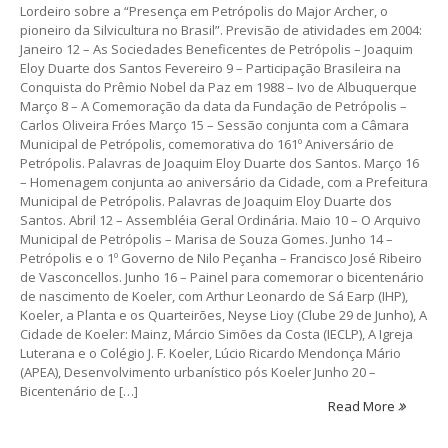
Lordeiro sobre a “Presença em Petrópolis do Major Archer, o
pioneiro da Silvicultura no Brasil”. Previsão de atividades em 2004:
Janeiro 12 – As Sociedades Beneficentes de Petrópolis – Joaquim
Eloy Duarte dos Santos Fevereiro 9 – Participação Brasileira na
Conquista do Prêmio Nobel da Paz em 1988 – Ivo de Albuquerque
Março 8 – A Comemoração da data da Fundação de Petrópolis –
Carlos Oliveira Fróes Março 15 – Sessão conjunta com a Câmara
Municipal de Petrópolis, comemorativa do 161º Aniversário de
Petrópolis. Palavras de Joaquim Eloy Duarte dos Santos. Março 16
– Homenagem conjunta ao aniversário da Cidade, com a Prefeitura
Municipal de Petrópolis. Palavras de Joaquim Eloy Duarte dos
Santos. Abril 12 – Assembléia Geral Ordinária. Maio 10 – O Arquivo
Municipal de Petrópolis – Marisa de Souza Gomes. Junho 14 –
Petrópolis e o 1º Governo de Nilo Peçanha – Francisco José Ribeiro
de Vasconcellos. Junho 16 – Painel para comemorar o bicentenário
de nascimento de Koeler, com Arthur Leonardo de Sá Earp (IHP),
Koeler, a Planta e os Quarteirões, Neyse Lioy (Clube 29 de Junho), A
Cidade de Koeler: Mainz, Márcio Simões da Costa (IECLP), A Igreja
Luterana e o Colégio J. F. Koeler, Lúcio Ricardo Mendonça Mário
(APEA), Desenvolvimento urbanístico pós Koeler Junho 20 –
Bicentenário de […]
Read More