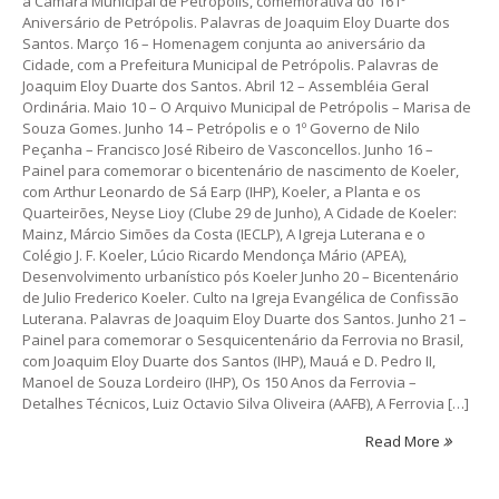
a Câmara Municipal de Petrópolis, comemorativa do 161º
Aniversário de Petrópolis. Palavras de Joaquim Eloy Duarte dos
Santos. Março 16 – Homenagem conjunta ao aniversário da
Cidade, com a Prefeitura Municipal de Petrópolis. Palavras de
Joaquim Eloy Duarte dos Santos. Abril 12 – Assembléia Geral
Ordinária. Maio 10 – O Arquivo Municipal de Petrópolis – Marisa de
Souza Gomes. Junho 14 – Petrópolis e o 1º Governo de Nilo
Peçanha – Francisco José Ribeiro de Vasconcellos. Junho 16 –
Painel para comemorar o bicentenário de nascimento de Koeler,
com Arthur Leonardo de Sá Earp (IHP), Koeler, a Planta e os
Quarteirões, Neyse Lioy (Clube 29 de Junho), A Cidade de Koeler:
Mainz, Márcio Simões da Costa (IECLP), A Igreja Luterana e o
Colégio J. F. Koeler, Lúcio Ricardo Mendonça Mário (APEA),
Desenvolvimento urbanístico pós Koeler Junho 20 – Bicentenário
de Julio Frederico Koeler. Culto na Igreja Evangélica de Confissão
Luterana. Palavras de Joaquim Eloy Duarte dos Santos. Junho 21 –
Painel para comemorar o Sesquicentenário da Ferrovia no Brasil,
com Joaquim Eloy Duarte dos Santos (IHP), Mauá e D. Pedro II,
Manoel de Souza Lordeiro (IHP), Os 150 Anos da Ferrovia –
Detalhes Técnicos, Luiz Octavio Silva Oliveira (AAFB), A Ferrovia […]
Read More