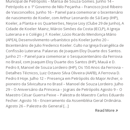
Municipal de Petrópolis – Marisa de Souza Gomes. Junho 14 –
Petrópolis e o 1º Governo de Nilo Peçanha – Francisco José Ribeiro
de Vasconcellos. Junho 16 – Painel para comemorar o bicentenário
de nascimento de Koeler, com Arthur Leonardo de Sá Earp (IHP),
Koeler, a Planta e os Quarteirões, Neyse Lioy (Clube 29 de Junho), A
Cidade de Koeler: Mainz, Márcio Simões da Costa (IECLP), A Igreja
Luterana e o Colégio J. F. Koeler, Lúcio Ricardo Mendonça Mário
(APEA), Desenvolvimento urbanístico pós Koeler Junho 20 –
Bicentenário de Julio Frederico Koeler. Culto na Igreja Evangélica de
Confissão Luterana. Palavras de Joaquim Eloy Duarte dos Santos.
Junho 21 – Painel para comemorar o Sesquicentenário da Ferrovia
no Brasil, com Joaquim Eloy Duarte dos Santos (IHP), Mauá e D.
Pedro II, Manoel de Souza Lordeiro (IHP), Os 150 Anos da Ferrovia –
Detalhes Técnicos, Luiz Octavio Silva Oliveira (AAFB), A Ferrovia D.
Pedro II Hoje. Julho 12 – Presença em Petrópolis do Major Archer, o
pioneiro da Silvicultura no Brasil – Manoel de Souza Lordeiro. Julho
29 – O Aniversário da Princesa – Jograis de Petrópolis Agosto 9 – O
Maestro César Guerra Peixe – Palestra do Maestro Carlos Eduardo
Fecher. Agosto 16 – Encerramento da Assembléia Geral Ordinária.
Agosto 26 – Palestra do General […]
Read More