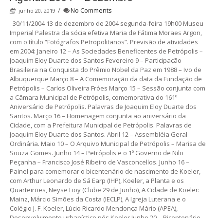
/
No Comments
junho 20, 2019
30/11/2004 13 de dezembro de 2004 segunda-feira 19h00 Museu
Imperial Palestra da sócia efetiva Maria de Fátima Moraes Argon,
com o título “Fotógrafos Petropolitanos”. Previsão de atividades
em 2004: Janeiro 12 – As Sociedades Beneficentes de Petrópolis –
Joaquim Eloy Duarte dos Santos Fevereiro 9 – Participação
Brasileira na Conquista do Prêmio Nobel da Paz em 1988 – Ivo de
Albuquerque Março 8 – A Comemoração da data da Fundação de
Petrópolis – Carlos Oliveira Fróes Março 15 – Sessão conjunta com
a Câmara Municipal de Petrópolis, comemorativa do 161º
Aniversário de Petrópolis. Palavras de Joaquim Eloy Duarte dos
Santos. Março 16 – Homenagem conjunta ao aniversário da
Cidade, com a Prefeitura Municipal de Petrópolis. Palavras de
Joaquim Eloy Duarte dos Santos. Abril 12 – Assembléia Geral
Ordinária. Maio 10 – O Arquivo Municipal de Petrópolis – Marisa de
Souza Gomes. Junho 14 – Petrópolis e o 1º Governo de Nilo
Peçanha – Francisco José Ribeiro de Vasconcellos. Junho 16 –
Painel para comemorar o bicentenário de nascimento de Koeler,
com Arthur Leonardo de Sá Earp (IHP), Koeler, a Planta e os
Quarteirões, Neyse Lioy (Clube 29 de Junho), A Cidade de Koeler:
Mainz, Márcio Simões da Costa (IECLP), A Igreja Luterana e o
Colégio J. F. Koeler, Lúcio Ricardo Mendonça Mário (APEA),
Desenvolvimento urbanístico pós Koeler Junho 20 – Bicentenário