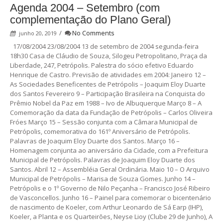
Agenda 2004 – Setembro (com
complementação do Plano Geral)
/
No Comments
junho 20, 2019
17/08/2004 23/08/2004 13 de setembro de 2004 segunda-feira
18h30 Casa de Cláudio de Souza, Silogeu Petropolitano, Praça da
Liberdade, 247, Petrópolis. Palestra do sócio efetivo Eduardo
Henrique de Castro. Previsão de atividades em 2004: Janeiro 12 –
As Sociedades Beneficentes de Petrópolis – Joaquim Eloy Duarte
dos Santos Fevereiro 9 – Participação Brasileira na Conquista do
Prêmio Nobel da Paz em 1988 – Ivo de Albuquerque Março 8 – A
Comemoração da data da Fundação de Petrópolis – Carlos Oliveira
Fróes Março 15 – Sessão conjunta com a Câmara Municipal de
Petrópolis, comemorativa do 161º Aniversário de Petrópolis.
Palavras de Joaquim Eloy Duarte dos Santos. Março 16 –
Homenagem conjunta ao aniversário da Cidade, com a Prefeitura
Municipal de Petrópolis. Palavras de Joaquim Eloy Duarte dos
Santos. Abril 12 – Assembléia Geral Ordinária. Maio 10 – O Arquivo
Municipal de Petrópolis – Marisa de Souza Gomes. Junho 14 –
Petrópolis e o 1º Governo de Nilo Peçanha – Francisco José Ribeiro
de Vasconcellos. Junho 16 – Painel para comemorar o bicentenário
de nascimento de Koeler, com Arthur Leonardo de Sá Earp (IHP),
Koeler, a Planta e os Quarteirões, Neyse Lioy (Clube 29 de Junho), A