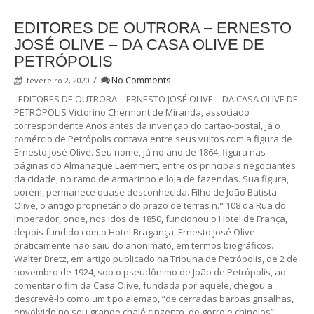
EDITORES DE OUTRORA – ERNESTO
JOSÉ OLIVE – DA CASA OLIVE DE
PETRÓPOLIS
/
No Comments
fevereiro 2, 2020
EDITORES DE OUTRORA – ERNESTO JOSÉ OLIVE – DA CASA OLIVE DE
PETRÓPOLIS Victorino Chermont de Miranda, associado
correspondente Anos antes da invenção do cartão-postal, já o
comércio de Petrópolis contava entre seus vultos com a figura de
Ernesto José Olive. Seu nome, já no ano de 1864, figura nas
páginas do Almanaque Laemmert, entre os principais negociantes
da cidade, no ramo de armarinho e loja de fazendas. Sua figura,
porém, permanece quase desconhecida. Filho de João Batista
Olive, o antigo proprietário do prazo de terras n.° 108 da Rua do
Imperador, onde, nos idos de 1850, funcionou o Hotel de França,
depois fundido com o Hotel Bragança, Ernesto José Olive
praticamente não saiu do anonimato, em termos biográficos.
Walter Bretz, em artigo publicado na Tribuna de Petrópolis, de 2 de
novembro de 1924, sob o pseudônimo de João de Petrópolis, ao
comentar o fim da Casa Olive, fundada por aquele, chegou a
descrevê-lo como um tipo alemão, “de cerradas barbas grisalhas,
envolvido no seu grande chalé cinzento, de gorro e chinelos”,