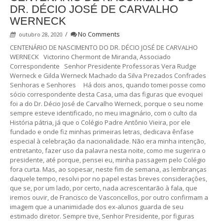
DR. DÉCIO JOSÉ DE CARVALHO
WERNECK
/
No Comments
outubro 28, 2020
CENTENÁRIO DE NASCIMENTO DO DR. DÉCIO JOSÉ DE CARVALHO
WERNECK Victorino Chermont de Miranda, Associado
Correspondente Senhor Presidente Professoras Vera Rudge
Werneck e Gilda Werneck Machado da Silva Prezados Confrades
Senhoras e Senhores Há dois anos, quando tomei posse como
sócio correspondente desta Casa, uma das figuras que evoquei
foi a do Dr. Décio José de Carvalho Werneck, porque o seu nome
sempre esteve identificado, no meu imaginário, com o culto da
História pátria, já que o Colégio Padre Antônio Vieira, por ele
fundado e onde fiz minhas primeiras letras, dedicava ênfase
especial à celebração da nacionalidade. Não era minha intenção,
entretanto, fazer uso da palavra nesta noite, como me sugerira o
presidente, até porque, pensei eu, minha passagem pelo Colégio
fora curta. Mas, ao sopesar, neste fim de semana, as lembranças
daquele tempo, resolvi por no papel estas breves considerações,
que se, por um lado, por certo, nada acrescentarão à fala, que
iremos ouvir, de Francisco de Vasconcellos, por outro confirmam a
imagem que a unanimidade dos ex-alunos guarda de seu
estimado diretor. Sempre tive, Senhor Presidente, por figuras