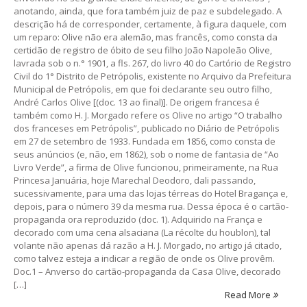
anotando, ainda, que fora também juiz de paz e subdelegado. A
descrição há de corresponder, certamente, à figura daquele, com
um reparo: Olive não era alemão, mas francês, como consta da
certidão de registro de óbito de seu filho João Napoleão Olive,
lavrada sob o n.° 1901, a fls. 267, do livro 40 do Cartório de Registro
Civil do 1° Distrito de Petrópolis, existente no Arquivo da Prefeitura
Municipal de Petrópolis, em que foi declarante seu outro filho,
André Carlos Olive [(doc. 13 ao final)]. De origem francesa é
também como H. J. Morgado refere os Olive no artigo “O trabalho
dos franceses em Petrópolis”, publicado no Diário de Petrópolis
em 27 de setembro de 1933. Fundada em 1856, como consta de
seus anúncios (e, não, em 1862), sob o nome de fantasia de “Ao
Livro Verde”, a firma de Olive funcionou, primeiramente, na Rua
Princesa Januária, hoje Marechal Deodoro, dali passando,
sucessivamente, para uma das lojas térreas do Hotel Bragança e,
depois, para o número 39 da mesma rua. Dessa época é o cartão-
propaganda ora reproduzido (doc. 1). Adquirido na França e
decorado com uma cena alsaciana (La récolte du houblon), tal
volante não apenas dá razão a H. J. Morgado, no artigo já citado,
como talvez esteja a indicar a região de onde os Olive provêm.
Doc.1 – Anverso do cartão-propaganda da Casa Olive, decorado
[…]
Read More