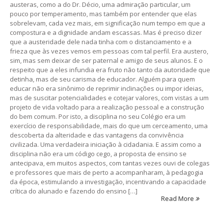
austeras, como a do Dr. Décio, uma admiração particular, um
pouco por temperamento, mas também por entender que elas
sobrelevam, cada vez mais, em significação num tempo em que a
compostura e a dignidade andam escassas. Mas é preciso dizer
que a austeridade dele nada tinha com o distanciamento e a
frieza que às vezes vemos em pessoas com tal perfil. Era austero,
sim, mas sem deixar de ser paternal e amigo de seus alunos. E o
respeito que a eles infundia era fruto não tanto da autoridade que
detinha, mas de seu carisma de educador. Alguém para quem
educar não era sinônimo de reprimir inclinações ou impor ideias,
mas de suscitar potencialidades e cotejar valores, com vistas a um
projeto de vida voltado para a realização pessoal e a construção
do bem comum. Por isto, a disciplina no seu Colégio era um
exercício de responsabilidade, mais do que um cerceamento, uma
descoberta da alteridade e das vantagens da convivência
civilizada. Uma verdadeira iniciação à cidadania. E assim como a
disciplina não era um código cego, a proposta de ensino se
antecipava, em muitos aspectos, com tantas vezes ouvi de colegas
e professores que mais de perto a acompanharam, à pedagogia
da época, estimulando a investigação, incentivando a capacidade
crítica do alunado e fazendo do ensino […]
Read More