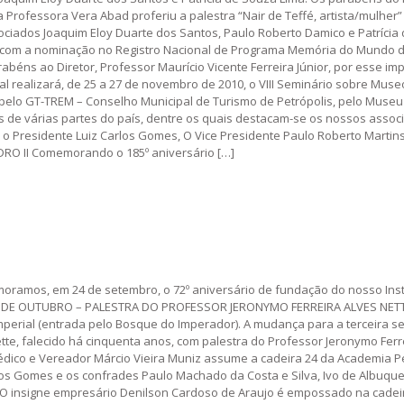
Professora Vera Abad proferiu a palestra “Nair de Teffé, artista/mulher” 
ciados Joaquim Eloy Duarte dos Santos, Paulo Roberto Damico e Patrícia 
om a nominação no Registro Nacional de Programa Memória do Mundo da
rabéns ao Diretor, Professor Maurício Vicente Ferreira Júnior, por esse i
alizará, de 25 a 27 de novembro de 2010, o VIII Seminário sobre Museo
, pelo GT-TREM – Conselho Municipal de Turismo de Petrópolis, pelo Muse
s de várias partes do país, dentre os quais destacam-se os nossos assoc
 o Presidente Luiz Carlos Gomes, O Vice Presidente Paulo Roberto Martins
O II Comemorando o 185º aniversário […]
ramos, em 24 de setembro, o 72º aniversário de fundação do nosso Inst
 DE OUTUBRO – PALESTRA DO PROFESSOR JERONYMO FERREIRA ALVES NETTO A
mperial (entrada pelo Bosque do Imperador). A mudança para a terceira se
te, falecido há cinquenta anos, com palestra do Professor Jeronymo Fe
médico e Vereador Márcio Vieira Muniz assume a cadeira 24 da Academia P
los Gomes e os confrades Paulo Machado da Costa e Silva, Ivo de Albuque
– O insigne empresário Denilson Cardoso de Araujo é empossado na cadeir