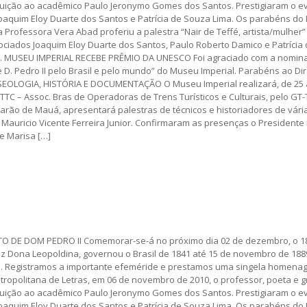
tituição ao acadêmico Paulo Jeronymo Gomes dos Santos. Prestigiaram o e
Joaquim Eloy Duarte dos Santos e Patrícia de Souza Lima. Os parabéns d
Professora Vera Abad proferiu a palestra “Nair de Teffé, artista/mulher” 
ciados Joaquim Eloy Duarte dos Santos, Paulo Roberto Damico e Patrícia
egro. MUSEU IMPERIAL RECEBE PRÊMIO DA UNESCO Foi agraciado com a nomi
. Pedro II pelo Brasil e pelo mundo” do Museu Imperial. Parabéns ao Diret
SEOLOGIA, HISTÓRIA E DOCUMENTAÇÃO O Museu Imperial realizará, de 25 a
C – Assoc. Bras de Operadoras de Trens Turísticos e Culturais, pelo GT-
rão de Mauá, apresentará palestras de técnicos e historiadores de vári
Mauricio Vicente Ferreira Junior. Confirmaram as presenças o Presidente
 e Marisa […]
TO DE DOM PEDRO II Comemorar-se-á no próximo dia 02 de dezembro, o 1
iz Dona Leopoldina, governou o Brasil de 1841 até 15 de novembro de 1889
es. Registramos a importante efeméride e prestamos uma singela home
politana de Letras, em 06 de novembro de 2010, o professor, poeta e g
tituição ao acadêmico Paulo Jeronymo Gomes dos Santos. Prestigiaram o e
Joaquim Eloy Duarte dos Santos e Patrícia de Souza Lima. Os parabéns d