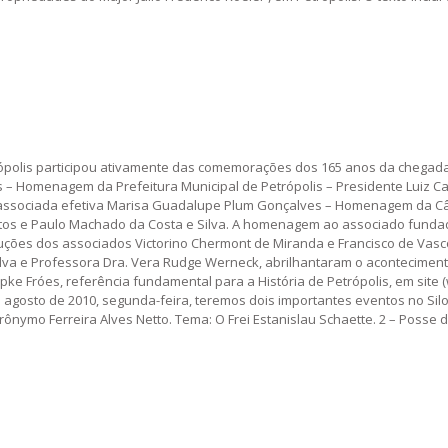
etrópolis participou ativamente das comemorações dos 165 anos da chegada
 – Homenagem da Prefeitura Municipal de Petrópolis – Presidente Luiz Ca
 associada efetiva Marisa Guadalupe Plum Gonçalves – Homenagem da Câm
os e Paulo Machado da Costa e Silva. A homenagem ao associado fundador
locuções dos associados Victorino Chermont de Miranda e Francisco de Vas
a e Professora Dra. Vera Rudge Werneck, abrilhantaram o acontecimento.
pke Fróes, referência fundamental para a História de Petrópolis, em site
 agosto de 2010, segunda-feira, teremos dois importantes eventos no Silog
erônymo Ferreira Alves Netto. Tema: O Frei Estanislau Schaette. 2 – Posse