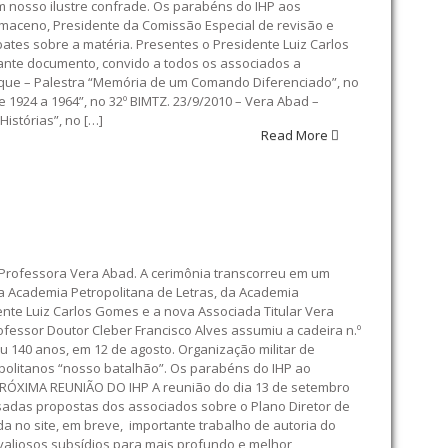
m nosso ilustre confrade. Os parabéns do IHP aos
maceno, Presidente da Comissão Especial de revisão e
bates sobre a matéria. Presentes o Presidente Luiz Carlos
tante documento, convido a todos os associados a
ue – Palestra “Memória de um Comando Diferenciado”, no
de 1924 a 1964”, no 32º BIMTZ. 23/9/2010 – Vera Abad –
Histórias”, no […]
Read More
 a Professora Vera Abad. A cerimônia transcorreu em um
da Academia Petropolitana de Letras, da Academia
nte Luiz Carlos Gomes e a nova Associada Titular Vera
essor Doutor Cleber Francisco Alves assumiu a cadeira n.º
u 140 anos, em 12 de agosto. Organização militar de
politanos “nosso batalhão”. Os parabéns do IHP ao
RÓXIMA REUNIÃO DO IHP A reunião do dia 13 de setembro
sadas propostas dos associados sobre o Plano Diretor de
a no site, em breve, importante trabalho de autoria do
i valiosos subsídios para mais profundo e melhor