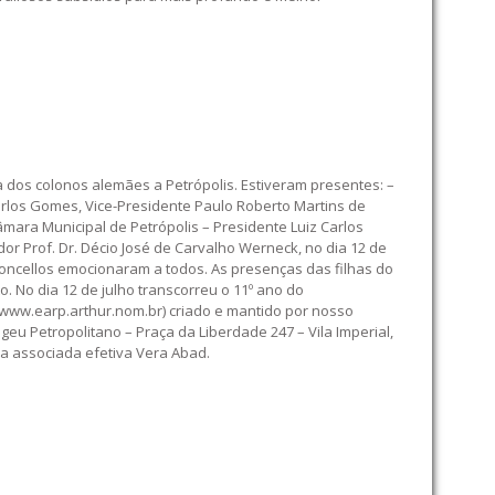
 dos colonos alemães a Petrópolis. Estiveram presentes: –
rlos Gomes, Vice-Presidente Paulo Roberto Martins de
ara Municipal de Petrópolis – Presidente Luiz Carlos
 Prof. Dr. Décio José de Carvalho Werneck, no dia 12 de
concellos emocionaram a todos. As presenças das filhas do
 No dia 12 de julho transcorreu o 11º ano do
 (www.earp.arthur.nom.br) criado e mantido por nosso
eu Petropolitano – Praça da Liberdade 247 – Vila Imperial,
 da associada efetiva Vera Abad.