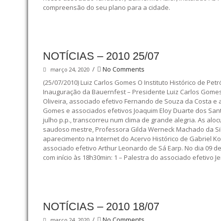
compreensão do seu plano para a cidade.
NOTÍCIAS – 2010 25/07
/
No Comments
março 24, 2020
(25/07/2010) Luiz Carlos Gomes O Instituto Histórico de P
Inauguração da Bauernfest – Presidente Luiz Carlos Gomes
Oliveira, associado efetivo Fernando de Souza da Costa e
Gomes e associados efetivos Joaquim Eloy Duarte dos Sant
julho p.p., transcorreu num clima de grande alegria. As a
saudoso mestre, Professora Gilda Werneck Machado da Silv
aparecimento na Internet do Acervo Histórico de Gabriel Ko
associado efetivo Arthur Leonardo de Sá Earp. No dia 09 de
com início às 18h30min: 1 – Palestra do associado efetivo J
NOTÍCIAS – 2010 18/07
/
No Comments
março 24, 2020