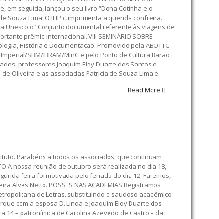
e, em seguida, lançou o seu livro “Dona Cotinha e o
de Souza Lima. O IHP cumprimenta a querida confreira.
 Unesco o “Conjunto documental referente às viagens de
mportante prêmio internacional. VIII SEMINÁRIO SOBRE
logia, História e Documentação. Promovido pela ABOTTC –
u Imperial/SBM/IBRAM/MinC e pelo Ponto de Cultura Barão
iados, professores Joaquim Eloy Duarte dos Santos e
 de Oliveira e as associadas Patricia de Souza Lima e
Read More
ituto. Parabéns a todos os associados, que continuam
 nossa reunião de outubro será realizada no dia 18,
gunda feira foi motivada pelo feriado do dia 12. Faremos,
rreira Alves Netto. POSSES NAS ACADEMIAS Registramos
etropolitana de Letras, substituindo o saudoso acadêmico
rque com a esposa D. Linda e Joaquim Eloy Duarte dos
a 14 – patronímica de Carolina Azevedo de Castro – da