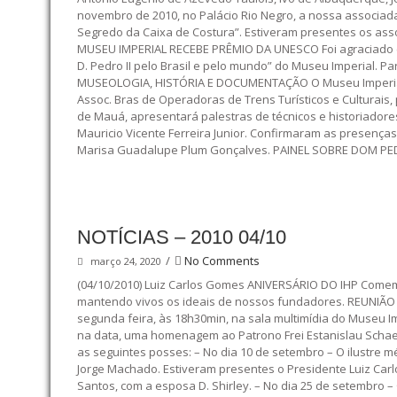
novembro de 2010, no Palácio Rio Negro, a nossa associada 
Segredo da Caixa de Costura”. Estiveram presentes os asso
MUSEU IMPERIAL RECEBE PRÊMIO DA UNESCO Foi agraciado c
D. Pedro II pelo Brasil e pelo mundo” do Museu Imperial. Pa
MUSEOLOGIA, HISTÓRIA E DOCUMENTAÇÃO O Museu Imperial re
Assoc. Bras de Operadoras de Trens Turísticos e Culturais
de Mauá, apresentará palestras de técnicos e historiadore
Mauricio Vicente Ferreira Junior. Confirmaram as presenças
Marisa Guadalupe Plum Gonçalves. PAINEL SOBRE DOM PEDR
NOTÍCIAS – 2010 04/10
/
No Comments
março 24, 2020
(04/10/2010) Luiz Carlos Gomes ANIVERSÁRIO DO IHP Comemo
mantendo vivos os ideais de nossos fundadores. REUNIÃO
segunda feira, às 18h30min, na sala multimídia do Museu I
na data, uma homenagem ao Patrono Frei Estanislau Schaet
as seguintes posses: – No dia 10 de setembro – O ilustre 
Jorge Machado. Estiveram presentes o Presidente Luiz Car
Santos, com a esposa D. Shirley. – No dia 25 de setembro 