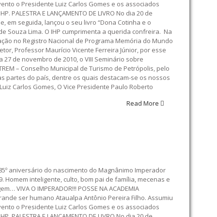
vento o Presidente Luiz Carlos Gomes e os associados
o IHP. PALESTRA E LANÇAMENTO DE LIVRO No dia 20 de
e, em seguida, lançou o seu livro “Dona Cotinha e o
 de Souza Lima. O IHP cumprimenta a querida confreira. Na
nação no Registro Nacional de Programa Memória do Mundo
or, Professor Maurício Vicente Ferreira Júnior, por esse
 27 de novembro de 2010, o VIII Seminário sobre
TREM – Conselho Municipal de Turismo de Petrópolis, pelo
as partes do país, dentre os quais destacam-se os nossos
 Luiz Carlos Gomes, O Vice Presidente Paulo Roberto
Read More
85º aniversário do nascimento do Magnânimo Imperador
. Homem inteligente, culto, bom pai de família, mecenas e
nagem… VIVA O IMPERADOR!!! POSSE NA ACADEMIA
rande ser humano Ataualpa Antônio Pereira Filho. Assumiu
vento o Presidente Luiz Carlos Gomes e os associados
o IHP. PALESTRA E LANÇAMENTO DE LIVRO No dia 20 de