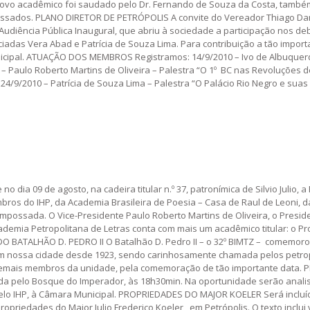
 novo acadêmico foi saudado pelo Dr. Fernando de Souza da Costa, també
mpossados. PLANO DIRETOR DE PETRÓPOLIS A convite do Vereador Thiago Da
Audiência Pública Inaugural, que abriu à sociedade a participação nos de
iadas Vera Abad e Patrícia de Souza Lima. Para contribuição a tão impor
ipal. ATUAÇÃO DOS MEMBROS Registramos: 14/9/2010 – Ivo de Albuquerq
010 – Paulo Roberto Martins de Oliveira – Palestra “O 1º BC nas Revoluções 
 24/9/2010 – Patrícia de Souza Lima – Palestra “O Palácio Rio Negro e suas 
 dia 09 de agosto, na cadeira titular n.º 37, patronímica de Silvio Julio,
ros do IHP, da Academia Brasileira de Poesia – Casa de Raul de Leoni, 
possada. O Vice-Presidente Paulo Roberto Martins de Oliveira, o Preside
a Petropolitana de Letras conta com mais um acadêmico titular: o Prof
DO BATALHÃO D. PEDRO II O Batalhão D. Pedro II – o 32º BIMTZ – comemoro
da em nossa cidade desde 1923, sendo carinhosamente chamada pelos petro
emais membros da unidade, pela comemoração de tão importante data. P
rada pelo Bosque do Imperador, às 18h30min. Na oportunidade serão anali
elo IHP, à Câmara Municipal. PROPRIEDADES DO MAJOR KOELER Será incluíd
opriedades do Major Julio Frederico Koeler , em Petrópolis. O texto inclu