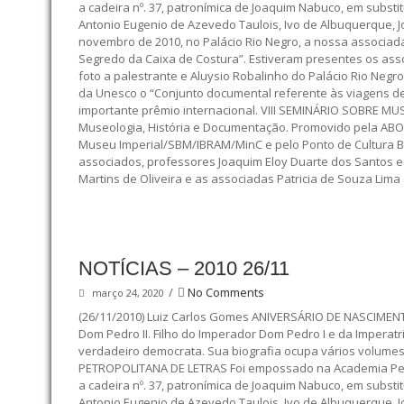
a cadeira nº. 37, patronímica de Joaquim Nabuco, em subs
Antonio Eugenio de Azevedo Taulois, Ivo de Albuquerque, 
novembro de 2010, no Palácio Rio Negro, a nossa associada 
Segredo da Caixa de Costura”. Estiveram presentes os asso
foto a palestrante e Aluysio Robalinho do Palácio Rio N
da Unesco o “Conjunto documental referente às viagens de D
importante prêmio internacional. VIII SEMINÁRIO SOBRE MU
Museologia, História e Documentação. Promovido pela ABOTT
Museu Imperial/SBM/IBRAM/MinC e pelo Ponto de Cultura Ba
associados, professores Joaquim Eloy Duarte dos Santos e 
Martins de Oliveira e as associadas Patricia de Souza Lima
NOTÍCIAS – 2010 26/11
/
No Comments
março 24, 2020
(26/11/2010) Luiz Carlos Gomes ANIVERSÁRIO DE NASCIMEN
Dom Pedro II. Filho do Imperador Dom Pedro I e da Imperatr
verdadeiro democrata. Sua biografia ocupa vários volum
PETROPOLITANA DE LETRAS Foi empossado na Academia Petro
a cadeira nº. 37, patronímica de Joaquim Nabuco, em subs
Antonio Eugenio de Azevedo Taulois, Ivo de Albuquerque, 