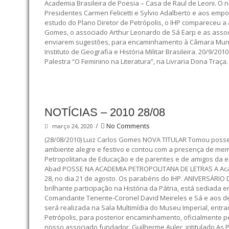
Academia Brasileira de Poesia – Casa de Raul de Leoni. O
Presidentes Carmen Felicetti e Sylvio Adalberto e aos e
estudo do Plano Diretor de Petrópolis, o IHP compareceu a 
Gomes, o associado Arthur Leonardo de Sá Earp e as assoc
enviarem sugestões, para encaminhamento à Câmara Munic
Instituto de Geografia e História Militar Brasileira. 20/9/2
Palestra “O Feminino na Literatura”, na Livraria Dona Traça.
NOTÍCIAS – 2010 28/08
/
No Comments
março 24, 2020
(28/08/2010) Luiz Carlos Gomes NOVA TITULAR Tomou posse no
ambiente alegre e festivo e contou com a presença de memb
Petropolitana de Educação e de parentes e de amigos da em
Abad POSSE NA ACADEMIA PETROPOLITANA DE LETRAS A Academi
28, no dia 21 de agosto. Os parabéns do IHP. ANIVERSÁRIO 
brilhante participação na História da Pátria, está sedia
Comandante Tenente-Coronel David Meireles e Sá e aos d
será realizada na Sala Multimídia do Museu Imperial, ent
Petrópolis, para posterior encaminhamento, oficialmente p
nosso associado fundador, Guilherme Auler, intitulado As Pr