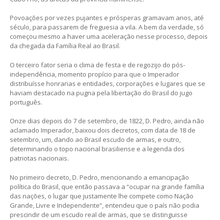
Povoações por vezes pujantes e prósperas gramavam anos, até
século, para passarem de freguesia a vila. A bem da verdade, só
começou mesmo a haver uma aceleração nesse processo, depois
da chegada da Família Real ao Brasil.
O terceiro fator seria o clima de festa e de regozijo do pós-
independência, momento propício para que o Imperador
distribuísse honrarias e entidades, corporações e lugares que se
haviam destacado na pugna pela libertação do Brasil do jugo
português.
Onze dias depois do 7 de setembro, de 1822, D. Pedro, ainda não
aclamado Imperador, baixou dois decretos, com data de 18 de
setembro, um, dando ao Brasil escudo de armas, e outro,
determinando o topo nacional brasiliense e a legenda dos
patriotas nacionais.
No primeiro decreto, D. Pedro, mencionando a emancipação
política do Brasil, que então passava a “ocupar na grande família
das nações, o lugar que justamente lhe compete como Nação
Grande, Livre e Independente”, entendeu que o país não podia
prescindir de um escudo real de armas, que se distinguisse