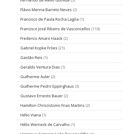
Flávio Menna Barreto Neves
(2)
Francisco de Paula Rocha Lagôa
(1)
Francisco José Ribeiro de Vasconcellos
(110)
Frederico Amaro Haack
(2)
Gabriel Kopke Fróes
(21)
Gastão Reis
(1)
Geraldo Ventura Dias
(1)
Guilherme Auler
(2)
Guilherme Pedro Eppinghaus
(3)
Gustavo Ernesto Bauer
(2)
Hamilton Chrisóstomo Frias Martins
(2)
Hélio Viana
(1)
Hélio Werneck de Carvalho
(1)
Henrique Carneiro Leão Teixeira Filho
(1)