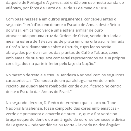
daquele de Portugal e Algarves, até então em uso nesta banda do
Atlântico, por força da Carta de Lei de 13 de maio de 1816.
Com base nesses e em outros argumentos, concebeu então o
seguinte: “será d’ora em deante o Escudo de Armas deste Reino
do Brasil, em campo verde uma esfera armilar de ouro
atravessada por uma cruz da Ordem de Cristo, sendo circulada a
mesma esfera de 19 estrelas de prata em uma orla azul; e firmada
a Corôa Real diamantina sobre o Escudo, cujos lados serão
abraçados por dois ramos das plantas de Café e Tabaco, como
emblemas de sua riqueza comercial representados na sua própria
cor e ligados na parte inferior pelo laço da Nação.”
No mesmo decreto ele criou a Bandeira Nacional com os seguintes
características: “Composta de um paralelogramo verde e nele
inscrito um quadrilátero romboidal cor de ouro, ficando no centro
deste o Escudo das Armas do Brasil.”
No segundo decreto, D. Pedro determinou que o Laço ou Tope
Nacional Brasiliense, fosse composto das cores emblemáticas –
verde de primavera e amarelo de ouro – e, que a flor verde no
braço esquerdo dentro de um ângulo de ouro, se tornasse a divisa
da Legenda – Independência ou Morte – lavrada no dito ângulo”.