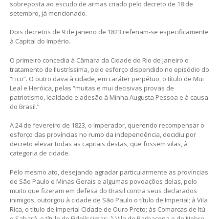
sobreposta ao escudo de armas criado pelo decreto de 18 de
setembro, já mencionado.
Dois decretos de 9 de janeiro de 1823 referiam-se especificamente
à Capital do Império.
O primeiro concedia à Câmara da Cidade do Rio de Janeiro o
tratamento de Ilustríssima, pelo esforço dispendido no episódio do
“Fico”. O outro dava à cidade, em caráter perpétuo, o título de Mui
Leal e Heróica, pelas “muitas e mui decisivas provas de
patriotismo, lealdade e adesão à Minha Augusta Pessoa e à causa
do Brasil.”
A 24 de fevereiro de 1823, o Imperador, querendo recompensar o
esforço das províncias no rumo da independência, decidiu por
decreto elevar todas as capitais destas, que fossem vilas, à
categoria de cidade.
Pelo mesmo ato, desejando agradar particularmente as províncias
de São Paulo e Minas Gerais e algumas povoações delas, pelo
muito que fizeram em defesa do Brasil contra seus declarados
inimigos, outorgou à cidade de São Paulo o título de Imperial; à Vila
Rica, o título de Imperial Cidade de Ouro Preto; às Comarcas de Itú
e Sabará, o título de Fidelíssimas; à Vila de Barbacena o de Nobre