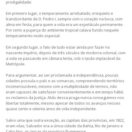
prodigalidade:
Em primeiro lugar, o temperamento arrebatado, irrequieto e
transbordante de D. Pedro I, sempre com o coração na boca, com
alma em festa, para quem a vida era um espetáculo permanente.
Por certo a pujança do ambiente tropical calava fundo naquele
temperamento muito especial.
Em segundo lugar, o fato de tudo estar ainda por fazer no
nascente Império, depois de três séculos de modorra colonial, com
a vida se passando em câmara lenta, sob o tacão implacável da
Metrópole.
Para argumentar, ao ser proclamada a independência, poucas
cidades possuía o país e as comarcas, compreendendo territórios
incomensuráveis, mesmo com a multiplicidade de termos, não
eram capazes de satisfazer convenientemente e em tempo hábil,
os reclamos da Justiça. Aliás dessa praga nunca conseguimos nos
libertar totalmente, mesmo apesar de todos os avanços nesses
quase cento e oitenta anos de vida independente.
Salvo uma que outra exceção, as capitais das províncias, em 1822,
eram vilas; Salvador era a única cidade da Bahia, Rio de Janeiro e
Cabo Frio, as únicas da província fluminense.