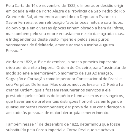
Pela Carta de 14 de novembro de 1822, o Imperador decidiu erigir
em cidade a Vila de Porto Alegre da Província de São Pedro do Rio
Grande do Sul, atendendo ao pedido do Deputado Francisco
Xavier Ferreira, e, em retribuição “aos briosos feitos e sacrifícios,
do povo que em diversas épocas tinham obrado a bem da Pátria,
mas também pelo seu nobre entusiasmo e zelo da sagrada causa
e Independência deste vasto Império e pelos seus puros
sentimentos de fidelidade, amor e adesão a minha Augusta
Pessoa.”
Ainda em 1822, a 1º de dezembro, o nosso primeiro imperante
criou por decreto a Imperial Ordem do Cruzeiro, para “assinalar de
modo solene e memorável”, o momento de sua Aclamação,
Sagração e Coroação como Imperador Constitucional do Brasil e
seu Perpétuo Defensor. Mas outros motivos levaram D. Pedro I a
criar tal Ordem, quais fossem remunerar os serviços a ele
prestados pelos súditos do Império e bem assim os estrangeiros,
que haveriam de preferir tais distinções honoríficas em lugar de
quaisquer outras recompensas; dar prova de sua consideração e
amizade às pessoas de maior hierarquia e merecimento.
Também nesse 1º de dezembro de 1822, determinou que fosse
substituída pela Coroa Imperial a Coroa Real que se achava