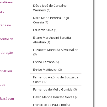
stelânea;
Décio José de Carvalho
Werneck
(1)
ia a
Dora Maria Pereira Rego
Correia
(1)
rária no
Eduardo Silva
(1)
Eliane Marchesini Zanatta
dentro da
Abrahão
(1)
Elizabeth Maria da Silva Maller
eclaração
(3)
Enrico Carrano
(5)
Enrico Mattievich
(2)
s 500 ou
Fernando Antônio de Souza da
Costa
(17)
dade
Fernando de Mello Gomide
(5)
Flávio Menna Barreto Neves
(2)
cabará com
Francisco de Paula Rocha