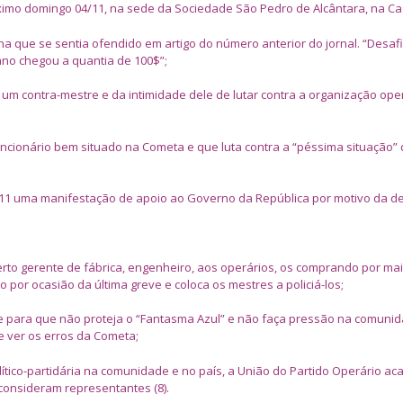
ximo domingo 04/11, na sede da Sociedade São Pedro de Alcântara, na Ca
a que se sentia ofendido em artigo do número anterior do jornal. “Desaf
no chegou a quantia de 100$”;
 um contra-mestre e da intimidade dele de lutar contra a organização ope
ncionário bem situado na Cometa e que luta contra a “péssima situação” 
 01/11 uma manifestação de apoio ao Governo da República por motivo da d
rto gerente de fábrica, engenheiro, aos operários, os comprando por mai
o por ocasião da última greve e coloca os mestres a policiá-los;
e para que não proteja o “Fantasma Azul” e não faça pressão na comuni
e ver os erros da Cometa;
lítico-partidária na comunidade e no país, a União do Partido Operário a
 consideram representantes (8).