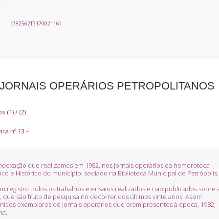
c782562T3170021161
JORNAIS OPERÁRIOS PETROPOLITANOS
(1) / (2)
ira nº 13 –
 indexação que realizamos em 1982, nos jornais operários da hemeroteca
co e Histórico do município, sediado na Biblioteca Municipal de Petrópolis,
m registro todos os trabalhos e ensaios realizados e não publicados sobre 
, que são fruto de pesquisa no decorrer dos últimos vinte anos. Assim
cos exemplares de jornais operários que eram presentes à época, 1982,
na.