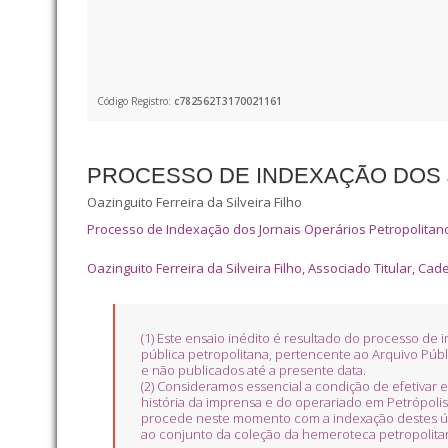
Código Registro:
c782562T3170021161
PROCESSO DE INDEXAÇÃO DOS 
Oazinguito Ferreira da Silveira Filho
Processo de Indexação dos Jornais Operários Petropolitanos 
Oazinguito Ferreira da Silveira Filho, Associado Titular, Cade
(1) Este ensaio inédito é resultado do processo de
pública petropolitana, pertencente ao Arquivo Públi
e não publicados até a presente data.
(2) Consideramos essencial a condição de efetivar e
história da imprensa e do operariado em Petrópolis
procede neste momento com a indexação destes úni
ao conjunto da coleção da hemeroteca petropolita