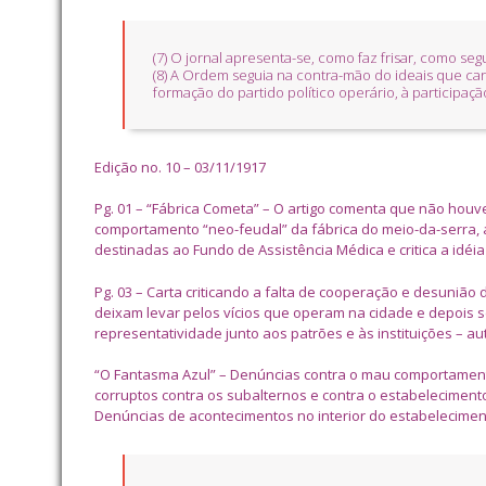
(7) O jornal apresenta-se, como faz frisar, como seg
(8) A Ordem seguia na contra-mão do ideais que car
formação do partido político operário, à participaçã
Edição no. 10 – 03/11/1917
Pg. 01 – “Fábrica Cometa” – O artigo comenta que não hou
comportamento “neo-feudal” da fábrica do meio-da-serra, 
destinadas ao Fundo de Assistência Médica e critica a idéia
Pg. 03 – Carta criticando a falta de cooperação e desunião
deixam levar pelos vícios que operam na cidade e depois 
representatividade junto aos patrões e às instituições – a
“O Fantasma Azul” – Denúncias contra o mau comportament
corruptos contra os subalternos e contra o estabeleciment
Denúncias de acontecimentos no interior do estabelecimen