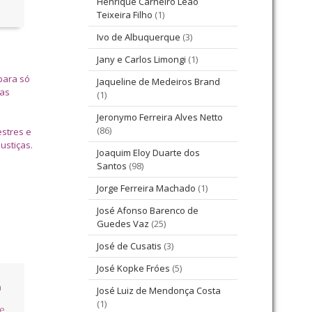
Henrique Carneiro Leão
Teixeira Filho
(1)
Ivo de Albuquerque
(3)
Jany e Carlos Limongi
(1)
para só
Jaqueline de Medeiros Brand
das
(1)
Jeronymo Ferreira Alves Netto
(86)
estres e
ustiças.
Joaquim Eloy Duarte dos
Santos
(98)
Jorge Ferreira Machado
(1)
José Afonso Barenco de
Guedes Vaz
(25)
José de Cusatis
(3)
José Kopke Fróes
(5)
m
José Luiz de Mendonça Costa
(1)
se