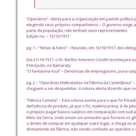
“Operários”- Alerta para a organização em partido político 
elegendo seus próprios companheiros – O governo exige a
parte da população, não tenham seus representantes.
Edição no. – 13/10/1917
pg. 1 – “Notas & Fatos” – Reunião, em 13/10/1917, dos dele
Dia 21/10/1917, o Dr. Bertho Antonino Condé recomeçara s
Petrópolis, no Itamaraty;
“O Fantasma Azul” – Denúncias de empreguismo, puxa-saq
pg. 2 – “Operárias Maltratadas na Fábrica da Castelânea”
cheguem a ser despedidas. A coluna alerta dizendo que se
“Fábrica Cometa” – Esta coluna acerta para o que foi frisa
deficiência do produto, já que o fio, matéria prima, é de pé
o prejuízo pagar baixos salários em comparação com outras
Meio da Serra, onde existe um armazém que fornece os gên
o direito de comprar em qualquer outro lugar, e chega-se 
diretamente da fábrica, não sendo confiado ao operário o s