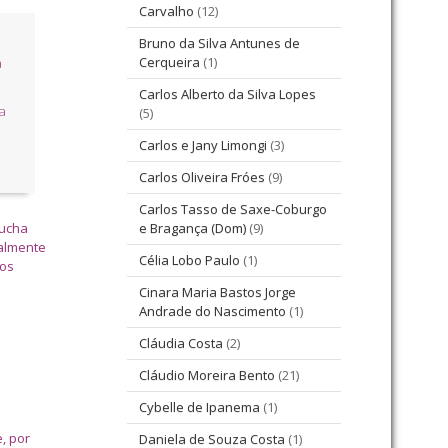
Carvalho
(12)
Bruno da Silva Antunes de
Cerqueira
(1)
a
Carlos Alberto da Silva Lopes
a
(5)
Carlos e Jany Limongi
(3)
Carlos Oliveira Fróes
(9)
Carlos Tasso de Saxe-Coburgo
rucha
e Bragança (Dom)
(9)
palmente
Célia Lobo Paulo
(1)
dos
Cinara Maria Bastos Jorge
Andrade do Nascimento
(1)
Cláudia Costa
(2)
Cláudio Moreira Bento
(21)
Cybelle de Ipanema
(1)
, por
Daniela de Souza Costa
(1)