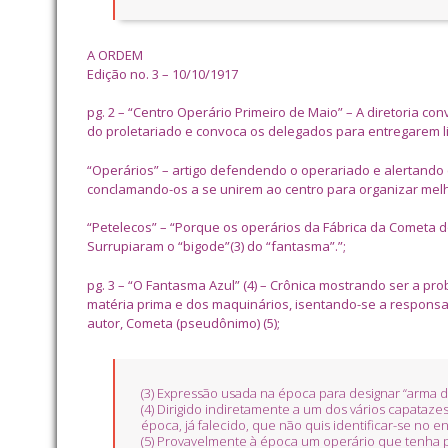
A ORDEM
Edição no. 3 – 10/10/1917
pg. 2 – “Centro Operário Primeiro de Maio” – A diretoria c
do proletariado e convoca os delegados para entregarem l
“Operários” – artigo defendendo o operariado e alertando 
conclamando-os a se unirem ao centro para organizar melhor
“Petelecos” – “Porque os operários da Fábrica da Cometa d
Surrupiaram o “bigode”(3) do “fantasma”.”;
pg. 3 – “O Fantasma Azul” (4) – Crônica mostrando ser a p
matéria prima e dos maquinários, isentando-se a responsa
autor, Cometa (pseudônimo) (5);
(3) Expressão usada na época para designar “arma d
(4) Dirigido indiretamente a um dos vários capata
época, já falecido, que não quis identificar-se no e
(5) Provavelmente à época um operário que tenha 