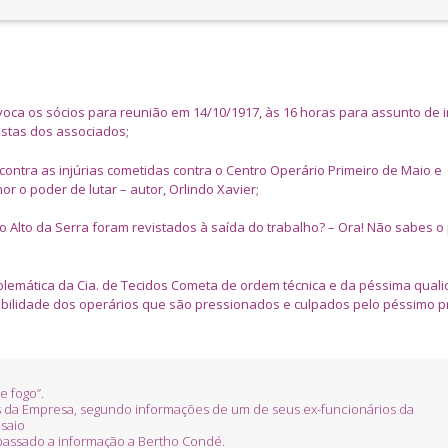
onvoca os sócios para reunião em 14/10/1917, às 16 horas para assunto de 
istas dos associados;
contra as injúrias cometidas contra o Centro Operário Primeiro de Maio e
 o poder de lutar – autor, Orlindo Xavier;
o Alto da Serra foram revistados à saída do trabalho? – Ora! Não sabes o
roblemática da Cia. de Tecidos Cometa de ordem técnica e da péssima qual
bilidade dos operários que são pressionados e culpados pelo péssimo p
e fogo”.
zes da Empresa, segundo informações de um de seus ex-funcionários da
nsaio
passado a informação a Bertho Condé.