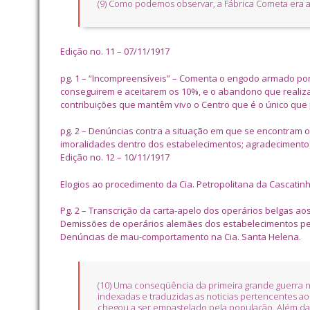
(9) Como podemos observar, a Fábrica Cometa era 
Edição no. 11 – 07/11/1917
pg. 1 – “Incompreensíveis” – Comenta o engodo armado por
conseguirem e aceitarem os 10%, e o abandono que realiz
contribuições que mantêm vivo o Centro que é o único que p
pg. 2 – Denúncias contra a situação em que se encontram 
imoralidades dentro dos estabelecimentos; agradecimentos
Edição no. 12 – 10/11/1917
Elogios ao procedimento da Cia. Petropolitana da Cascati
Pg. 2 – Transcrição da carta-apelo dos operários belgas a
Demissões de operários alemães dos estabelecimentos petr
Denúncias de mau-comportamento na Cia. Santa Helena.
(10) Uma conseqüência da primeira grande guerra n
indexadas e traduzidas as noticias pertencentes a
chegou a ser empastelado pela população. Além da 