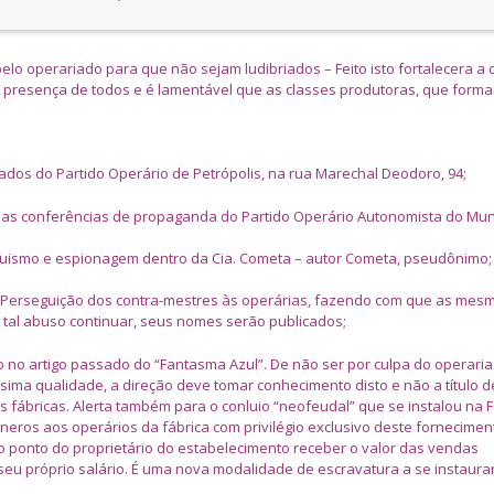
pelo operariado para que não sejam ludibriados – Feito isto fortalecera a 
 presença de todos e é lamentável que as classes produtoras, que form
gados do Partido Operário de Petrópolis, na rua Marechal Deodoro, 94;
uas conferências de propaganda do Partido Operário Autonomista do Mun
uismo e espionagem dentro da Cia. Cometa – autor Cometa, pseudônimo;
 – Perseguição dos contra-mestres às operárias, fazendo com que as mes
 tal abuso continuar, seus nomes serão publicados;
do no artigo passado do “Fantasma Azul”. De não ser por culpa do operari
ssima qualidade, a direção deve tomar conhecimento disto e não a título de
 fábricas. Alerta também para o conluio “neofeudal” que se instalou na F
eros aos operários da fábrica com privilégio exclusivo deste fornecimen
ao ponto do proprietário do estabelecimento receber o valor das vendas
eu próprio salário. É uma nova modalidade de escravatura a se instaurar 