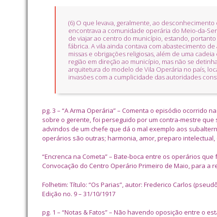
(6) O que levava, geralmente, ao desconhecimento 
encontrava a comunidade operária do Meio-da-Serra
de viajar ao centro do município, estando, portan
fábrica. A vila ainda contava com abastecimento 
missas e obrigações religiosas, além de uma cadeia
região em direção ao município, mas não se detinha
arquitetura do modelo de Vila Operária no país, l
invasões com a cumplicidade das autoridades cons
pg. 3 – “A Arma Operária” – Comenta o episódio ocorrido n
sobre o gerente, foi perseguido por um contra-mestre que
advindos de um chefe que dá o mal exemplo aos subalter
operários são outras; harmonia, amor, preparo intelectual
“Encrenca na Cometa” – Bate-boca entre os operários que fo
Convocação do Centro Operário Primeiro de Maio, para a re
Folhetim: Título: “Os Parias”, autor: Frederico Carlos (pse
Edição no. 9 – 31/10/1917
pg. 1 – “Notas & Fatos” – Não havendo oposição entre o es