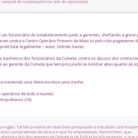
a campeã de reclamações no seio do operariado.
 um funcionário do estabelecimento junto a gerentes, chefiando a greve 
aram contra o Centro Operário Primeiro de Maio só pelo não pagamento 
ode lutar legalmente – autor, Orlindo Xavier;
os banheiros dos funcionários da Cometa; contra os abusos dos contra-m
 ao gerente da Cometa que tem procurado se mostrar ativo quanto às inj
nha mantendo uma ótima escola e uma creche;
os operários de todo o mundo;
opolitanos (10);
a região. Tal fato poderia ser mais bem pesquisado e estudado caso fosse
o único jornal alemão da época e que foi empastelado, Nachrichten, que
abertura dos documentos da Delegacia de Polícia local à pesquisa, e que 