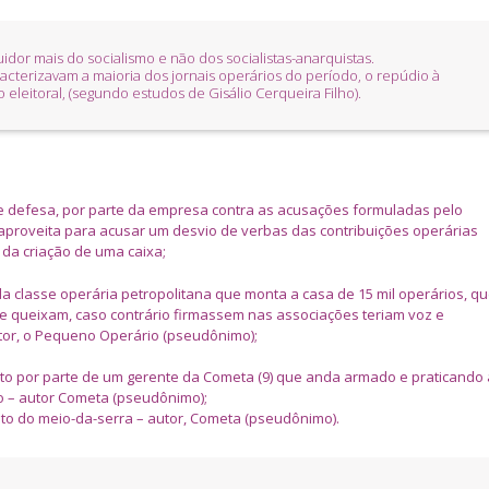
uidor mais do socialismo e não dos socialistas-anarquistas.
acterizavam a maioria dos jornais operários do período, o repúdio à
o eleitoral, (segundo estudos de Gisálio Cerqueira Filho).
ve defesa, por parte da empresa contra as acusações formuladas pelo
aproveita para acusar um desvio de verbas das contribuições operárias
 da criação de uma caixa;
 da classe operária petropolitana que monta a casa de 15 mil operários, q
se queixam, caso contrário firmassem nas associações teriam voz e
utor, o Pequeno Operário (pseudônimo);
o por parte de um gerente da Cometa (9) que anda armado e praticando 
o – autor Cometa (pseudônimo);
to do meio-da-serra – autor, Cometa (pseudônimo).