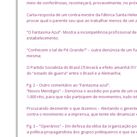
meio de conferências, recomeçará, provavelmente, no pró
Carta-resposta de um contra-mestre da Fábrica Santa Helen
provar qual o parente seu que ao trabalhar menos de um a
“O Fantasma Azul”- Mostra a incompetência profissional de
estabelecimento;
“Conhecem o tal de Pé Grande?” – outra denúncia de um fu
mesma;
O Partido Socialista do Brasil (7) levará a efeito amanhã
do “estado de guerra” entre o Brasil e a Alemanha;
Pg. 2 – Outro comentário ao “Fantasma azul”;
“Novos Mendigos” – Denúncia o assédio por parte de um ce
1.000 réis, para que não participem de movimentos, tudo ist
Procurando desmentir o que dizemos – Alertando o gerent
contra o movimento e a imprensa, que tente ele dinamizar 
Pg. 3 – “Operários” – Em defesa da idéia da organização po
a política-propagandista dos grupos politiqueiros e que se