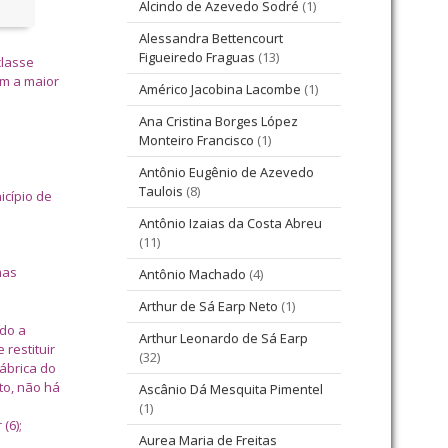
Alcindo de Azevedo Sodré
(1)
Alessandra Bettencourt
Figueiredo Fraguas
(13)
classe
am a maior
Américo Jacobina Lacombe
(1)
Ana Cristina Borges López
Monteiro Francisco
(1)
Antônio Eugênio de Azevedo
Taulois
(8)
icípio de
Antônio Izaias da Costa Abreu
(11)
mas
Antônio Machado
(4)
Arthur de Sá Earp Neto
(1)
ado a
Arthur Leonardo de Sá Earp
 restituir
(32)
ábrica do
to, não há
Ascânio Dá Mesquita Pimentel
(1)
(6);
Aurea Maria de Freitas