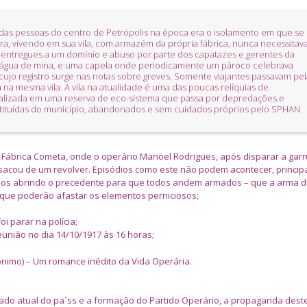
das pessoas do centro de Petrópolis na época era o isolamento em que se
, vivendo em sua vila, com armazém da própria fábrica, nunca necessitav
to entregues a um domínio e abuso por parte dos capatazes e gerentes da
de água de mina, e uma capela onde periodicamente um pároco celebrava
 cujo registro surge nas notas sobre greves. Somente viajantes passavam pel
 na mesma vila. A vila na atualidade é uma das poucas relíquias de
ocalizada em uma reserva de eco-sistema que passa por depredações e
tituídas do município, abandonados e sem cuidados próprios pelo SPHAN.
a Fábrica Cometa, onde o operário Manoel Rodrigues, após disparar a gar
 sacou de um revolver. Episódios como este não podem acontecer, princi
nos abrindo o precedente para que todos andem armados – que a arma 
, que poderão afastar os elementos perniciosos;
i parar na polícia;
união no dia 14/10/1917 às 16 horas;
udônimo) – Um romance inédito da Vida Operária.
tado atual do pa´ss e a formação do Partido Operário, a propaganda deste