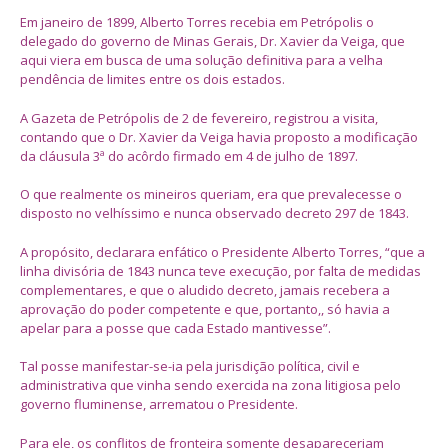
Em janeiro de 1899, Alberto Torres recebia em Petrópolis o
delegado do governo de Minas Gerais, Dr. Xavier da Veiga, que
aqui viera em busca de uma solução definitiva para a velha
pendência de limites entre os dois estados.
A Gazeta de Petrópolis de 2 de fevereiro, registrou a visita,
contando que o Dr. Xavier da Veiga havia proposto a modificação
da cláusula 3ª do acôrdo firmado em 4 de julho de 1897.
O que realmente os mineiros queriam, era que prevalecesse o
disposto no velhíssimo e nunca observado decreto 297 de 1843.
A propósito, declarara enfático o Presidente Alberto Torres, “que a
linha divisória de 1843 nunca teve execução, por falta de medidas
complementares, e que o aludido decreto, jamais recebera a
aprovação do poder competente e que, portanto,, só havia a
apelar para a posse que cada Estado mantivesse”.
Tal posse manifestar-se-ia pela jurisdição política, civil e
administrativa que vinha sendo exercida na zona litigiosa pelo
governo fluminense, arrematou o Presidente.
Para ele, os conflitos de fronteira somente desapareceriam