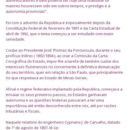
administradores e bem poderia ser hoje uma realidade se
maiores houvessem sido em outros tempos, o prestígio e a
autonomia provinciais”.
Foi com o advento da República e especialmente depois da
Constituição Federal de fevereiro de 1891 e da Carta Estadual de
abril de 1892, que o tema começou a ser estudado com maior
seriedade.
Coube ao Presidente José Thomaz da Porciuncula, durante o seu
profícuo triênio ( 1892/1894 ), ao criar a Comissão da Carta
Corográfica do Estado, impor-lhe a tarefa de também cuidar dos
interesses fluminenses no concernente à definitiva demarcação
do seu território, quer em relação a São Paulo, que principalmente
no que respeitava ao Estado de Minas Gerais.
Afinal o regime federativo implantado pela Republica, começava a
ensaiar os seus primeiros passos, os Estados ganhavam
autonomia e as questões lindeiras passaram a ter uma
importância até então desconhecida entre nós, até por razões
tributárias e fiscais.
Naquele relatório do engenheiro Cypriano J. de Carvalho, datado
de 1º de agosto de 1897, lê-se: