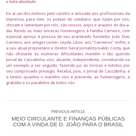
e bela atividade.
Eis aí um dos motivos pelo carinho e amizade aos profissionais da
imprensa, para mim, os poetas do cotidiano, que lutam por nós,
choram e lamentam por nós, são nossos anjos e arautos do dia-a-
dia. Rendo as mais sinceras homenagens à Família Carneiro, com
especial apreço à pessoa de seu pranteado fundador João Dias
Carneiro, aos amigos Lester, Leyde, Lécio, aos “Carneiros” enfim, e
a seu atual proprietário e Diretor Geral Jornalista Ivaldo Costa, que
não obstante às inúmeras dificuldades mantém o tão querido
Jornal de Cascatinha, vivo, atuante, independente, constituindo-se
um exemplo a ser seguido, fazendo jus às honras e méritos por
seu comprovado prestigio. Receba, pois, o Jornal de Cascatinha, e
a tantos quantos o mantém vivo e presente, as homenagens, a
gratidão e os parabéns de todos nós.
PREVIOUS ARTICLE
MEIO CIRCULANTE E FINANÇAS PÚBLICAS
COM A VINDA DE D. JOÃO PARA O BRASIL