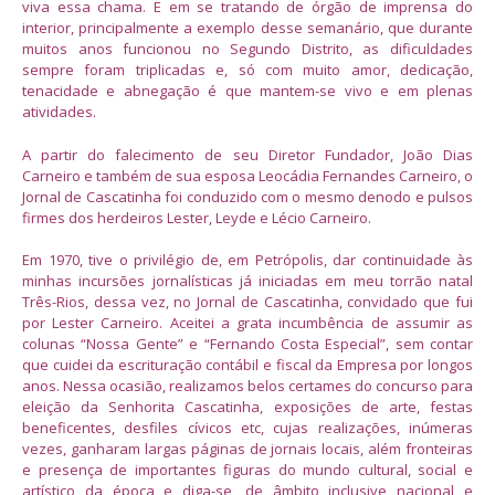
viva essa chama. E em se tratando de órgão de imprensa do
interior, principalmente a exemplo desse semanário, que durante
muitos anos funcionou no Segundo Distrito, as dificuldades
sempre foram triplicadas e, só com muito amor, dedicação,
tenacidade e abnegação é que mantem-se vivo e em plenas
atividades.
A partir do falecimento de seu Diretor Fundador, João Dias
Carneiro e também de sua esposa Leocádia Fernandes Carneiro, o
Jornal de Cascatinha foi conduzido com o mesmo denodo e pulsos
firmes dos herdeiros Lester, Leyde e Lécio Carneiro.
Em 1970, tive o privilégio de, em Petrópolis, dar continuidade às
minhas incursões jornalísticas já iniciadas em meu torrão natal
Três-Rios, dessa vez, no Jornal de Cascatinha, convidado que fui
por Lester Carneiro. Aceitei a grata incumbência de assumir as
colunas “Nossa Gente” e “Fernando Costa Especial”, sem contar
que cuidei da escrituração contábil e fiscal da Empresa por longos
anos. Nessa ocasião, realizamos belos certames do concurso para
eleição da Senhorita Cascatinha, exposições de arte, festas
beneficentes, desfiles cívicos etc, cujas realizações, inúmeras
vezes, ganharam largas páginas de jornais locais, além fronteiras
e presença de importantes figuras do mundo cultural, social e
artístico da época e diga-se, de âmbito inclusive nacional e