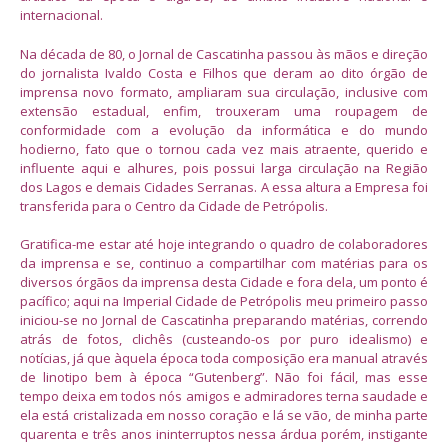
internacional.
Na década de 80, o Jornal de Cascatinha passou às mãos e direção
do jornalista Ivaldo Costa e Filhos que deram ao dito órgão de
imprensa novo formato, ampliaram sua circulação, inclusive com
extensão estadual, enfim, trouxeram uma roupagem de
conformidade com a evolução da informática e do mundo
hodierno, fato que o tornou cada vez mais atraente, querido e
influente aqui e alhures, pois possui larga circulação na Região
dos Lagos e demais Cidades Serranas. A essa altura a Empresa foi
transferida para o Centro da Cidade de Petrópolis.
Gratifica-me estar até hoje integrando o quadro de colaboradores
da imprensa e se, continuo a compartilhar com matérias para os
diversos órgãos da imprensa desta Cidade e fora dela, um ponto é
pacífico; aqui na Imperial Cidade de Petrópolis meu primeiro passo
iniciou-se no Jornal de Cascatinha preparando matérias, correndo
atrás de fotos, clichês (custeando-os por puro idealismo) e
notícias, já que àquela época toda composição era manual através
de linotipo bem à época “Gutenberg”. Não foi fácil, mas esse
tempo deixa em todos nós amigos e admiradores terna saudade e
ela está cristalizada em nosso coração e lá se vão, de minha parte
quarenta e três anos ininterruptos nessa árdua porém, instigante