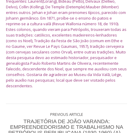
frequentes: Laurent(Lorang), Bideau (Petto), Delvaux (Dellwo,
Delvo), Collin (Kolling), De Temple (Detemple) Mauber (Momber)
entres outros. Jehan e Johan eram prenomes típicos, parecido com
Johann germânico. Em 1871, proíbe-se o ensino do patois e
reprime-se a cultura valã (Revue Wallonia número 18, de 1910).
Estes colonos, quando vieram para Petrópolis, trouxeram todas as
suas tradições: católicos, excelentes madeireiros-lenhadores
(como os Noel), Tradição da Festa de São João (comum em Ethe e
no Gaume, ver Revue Le Pays Gaumais, 1957), tradição cervejeira
(com cervejas seculares como Orval), entre outras tradições. Muito
desta pesquisa devo ao estimado historiador, pesquisador e
genealogista Paulo Roberto Martins de Oliveira, recentemente
falecido, descendente dos Noel, que sempre me auxiliou com seus
conselhos. Gostaria de agradecer ao Museu da Vida Valã, Liége,
pelo auxílio nas pesquisas; local que deve ser visitado pelos
descendentes.
PREVIOUS ARTICLE
TRAJETÓRIA DE JOÃO VARANDA:
EMPREENDEDORISMO E TRABALHISMO NA
PETRÓPOLIS REPUBLICANA (1930-1960) (A) –