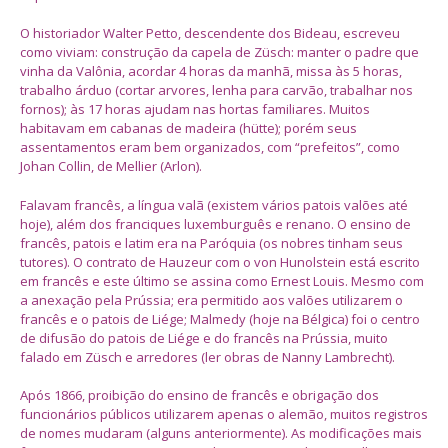
O historiador Walter Petto, descendente dos Bideau, escreveu
como viviam: construção da capela de Züsch: manter o padre que
vinha da Valônia, acordar 4 horas da manhã, missa às 5 horas,
trabalho árduo (cortar arvores, lenha para carvão, trabalhar nos
fornos); às 17 horas ajudam nas hortas familiares. Muitos
habitavam em cabanas de madeira (hütte); porém seus
assentamentos eram bem organizados, com “prefeitos”, como
Johan Collin, de Mellier (Arlon).
Falavam francês, a língua valã (existem vários patois valões até
hoje), além dos franciques luxemburguês e renano. O ensino de
francês, patois e latim era na Paróquia (os nobres tinham seus
tutores). O contrato de Hauzeur com o von Hunolstein está escrito
em francês e este último se assina como Ernest Louis. Mesmo com
a anexação pela Prússia; era permitido aos valões utilizarem o
francês e o patois de Liége; Malmedy (hoje na Bélgica) foi o centro
de difusão do patois de Liége e do francês na Prússia, muito
falado em Züsch e arredores (ler obras de Nanny Lambrecht).
Após 1866, proibição do ensino de francês e obrigação dos
funcionários públicos utilizarem apenas o alemão, muitos registros
de nomes mudaram (alguns anteriormente). As modificações mais