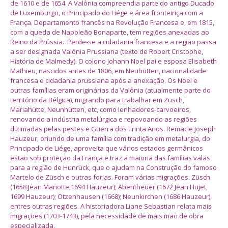
de 1610 e de 1654. A Valônia compreendia parte do antigo Ducado
de Luxemburgo, o Principado do Liége e área fronteiriça com a
França. Departamento francês na Revolução Francesa e, em 1815,
com a queda de Napoleão Bonaparte, tem regiões anexadas ao
Reino da Prússia. Perde-se a cidadania francesa e a região passa
a ser designada Valônia Prussiana (texto de Robert Cristophe,
História de Malmedy). O colono Johann Noel pai e esposa Elisabeth
Mathieu, nascidos antes de 1806, em Neuhütten, nacionalidade
francesa e cidadania prussiana após a anexação. Os Noel e
outras famílias eram originárias da Valônia (atualmente parte do
território da Bélgica), migrando para trabalhar em Züsch,
Mariahütte, Neunhütten, etc, como lenhadores-carvoeiros,
renovando a indústria metalúrgica e repovoando as regiões
dizimadas pelas pestes e Guerra dos Trinta Anos. Remacle Joseph
Hauzeur, oriundo de uma família com tradição em metalurgia, do
Principado de Liége, aproveita que vários estados germânicos
estão sob proteção da França e traz a maioria das famílias valãs
para a região de Hunrück, que o ajudam na Construção do famoso
Martelo de Züsch e outras forjas. Foram várias migrações: Züsch
(1658 Jean Mariotte,1694 Hauzeur); Abentheuer (1672 Jean Hujet,
1699 Hauzeur); Otzenhausen (1668); Neunkirchen (1686 Hauzeur),
entres outras regiões. A historiadora Liane Sebastian relata mais
migrações (1703-1743), pela necessidade de mais mão de obra
especializada.