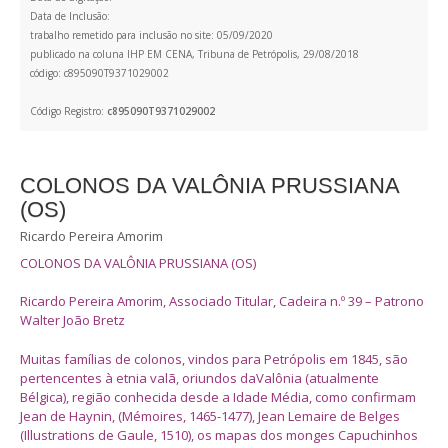
Data de Inclusão:
trabalho remetido para inclusão no site: 05/09/2020
publicado na coluna IHP EM CENA, Tribuna de Petrópolis, 29/08/2018
código: c895090T9371029002
Código Registro:
c895090T9371029002
COLONOS DA VALÔNIA PRUSSIANA
(OS)
Ricardo Pereira Amorim
COLONOS DA VALÔNIA PRUSSIANA (OS)
Ricardo Pereira Amorim, Associado Titular, Cadeira n.º 39 – Patrono
Walter João Bretz
Muitas famílias de colonos, vindos para Petrópolis em 1845, são
pertencentes à etnia valã, oriundos daValônia (atualmente
Bélgica), região conhecida desde a Idade Média, como confirmam
Jean de Haynin, (Mémoires, 1465-1477), Jean Lemaire de Belges
(Illustrations de Gaule, 1510), os mapas dos monges Capuchinhos