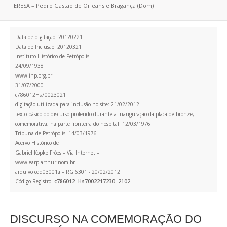
TERESA – Pedro Gastão de Orleans e Bragança (Dom)
Data de digitação: 20120221
Data de Inclusão: 20120321
Instituto Histórico de Petrópolis
24/09/1938
www.ihp.org.br
31/07/2000
c786012Hs70023021
digitação utilizada para inclusão no site: 21/02/2012
texto básico do discurso proferido durante a inauguração da placa de bronze,
comemorativa, na parte fronteira do hospital: 12/03/1976
Tribuna de Petrópolis: 14/03/1976
Acervo Histórico de
Gabriel Kopke Fróes – Via Internet –
www.earp.arthur.nom.br
arquivo cdd03001a – RG 6301 - 20/02/2012
Código Registro:
c786012..Hs7002217230..2102
DISCURSO NA COMEMORAÇÃO DO