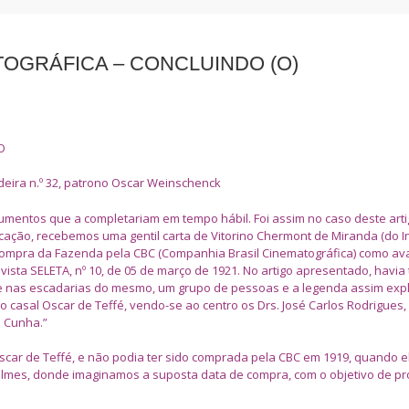
OGRÁFICA – CONCLUINDO (O)
O
cadeira n.º 32, patrono Oscar Weinschenck
umentos que a completariam em tempo hábil. Foi assim no caso deste art
icação, recebemos uma gentil carta de Vitorino Chermont de Miranda (do In
a compra da Fazenda pela CBC (Companhia Brasil Cinematográfica) como av
ta SELETA, nº 10, de 05 de março de 1921. No artigo apresentado, havia 
o e nas escadarias do mesmo, um grupo de pessoas e a legenda assim expl
casal Oscar de Teffé, vendo-se ao centro os Drs. José Carlos Rodrigues,
a Cunha.”
scar de Teffé, e não podia ter sido comprada pela CBC em 1919, quando e
 filmes, donde imaginamos a suposta data de compra, com o objetivo de pr