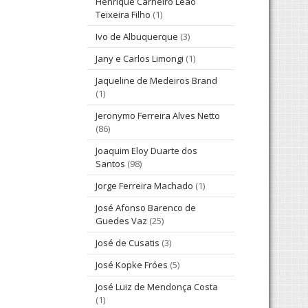
Henrique Carneiro Leão
Teixeira Filho
(1)
Ivo de Albuquerque
(3)
Jany e Carlos Limongi
(1)
Jaqueline de Medeiros Brand
(1)
Jeronymo Ferreira Alves Netto
(86)
Joaquim Eloy Duarte dos
Santos
(98)
Jorge Ferreira Machado
(1)
José Afonso Barenco de
Guedes Vaz
(25)
José de Cusatis
(3)
José Kopke Fróes
(5)
José Luiz de Mendonça Costa
(1)