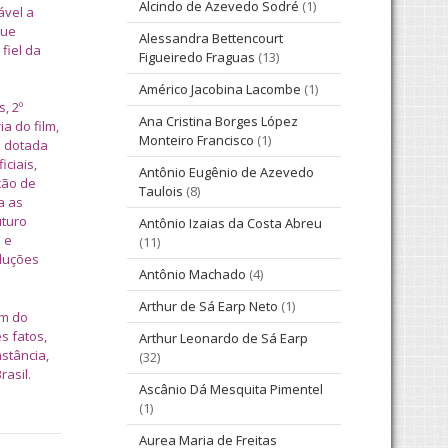
Alcindo de Azevedo Sodré
(1)
ável a
que
Alessandra Bettencourt
fiel da
Figueiredo Fraguas
(13)
Américo Jacobina Lacombe
(1)
, 2º
Ana Cristina Borges López
a do film,
Monteiro Francisco
(1)
á dotada
iciais,
Antônio Eugênio de Azevedo
ção de
Taulois
(8)
a as
uturo
Antônio Izaias da Costa Abreu
 e
(11)
oduções
Antônio Machado
(4)
Arthur de Sá Earp Neto
(1)
em do
s fatos,
Arthur Leonardo de Sá Earp
stância,
(32)
rasil.
Ascânio Dá Mesquita Pimentel
(1)
Aurea Maria de Freitas