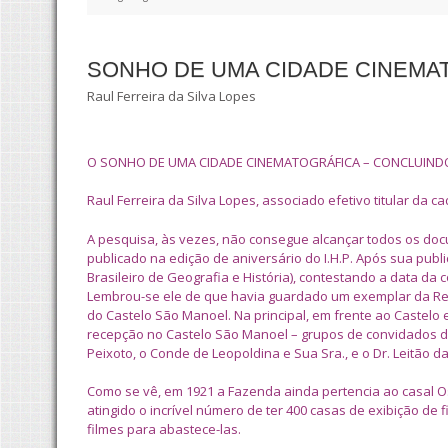
SONHO DE UMA CIDADE CINEMAT
Raul Ferreira da Silva Lopes
O SONHO DE UMA CIDADE CINEMATOGRÁFICA – CONCLUIND
Raul Ferreira da Silva Lopes, associado efetivo titular da 
A pesquisa, às vezes, não consegue alcançar todos os doc
publicado na edição de aniversário do I.H.P. Após sua publ
Brasileiro de Geografia e História), contestando a data d
Lembrou-se ele de que havia guardado um exemplar da Revis
do Castelo São Manoel. Na principal, em frente ao Castel
recepção no Castelo São Manoel – grupos de convidados do 
Peixoto, o Conde de Leopoldina e Sua Sra., e o Dr. Leitão d
Como se vê, em 1921 a Fazenda ainda pertencia ao casal O
atingido o incrível número de ter 400 casas de exibição de
filmes para abastece-las.