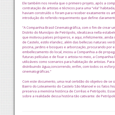
Ele também nos revela que o primeiro projeto, após a comp
contratação de artistas e técnicos para uma “vila” habitad
haviam construído o foram para receber exatamente os artis
introdução do referido requerimento que define claramente
“A Companhia Brasil Cinematográfica, com o fim de crear u
Distrito do Município de Petrópolis, idealizava nella estabe
que motivou países prósperos, e aqui, infelizmente, ainda
de Castelo, estilo irlandez, além das bellezas naturais verd
piscina, jardins e bosques e arborização, procurando por e
embellezamento do local, iniciou a Companhia a de propaga
futuras películas e de fixar o artista no meio, a Companhia
utilizáveis como scenarios para habitação de artistas. Par
distribuindo água,concorrendo, enfim, com todos os esfo
cinematográficas.”
Com este documento, uma real certidão do objetivo de se 
Bairro do Loteamento do Castelo São Manoel e os fatos hi
preserva a memória histórica de Corrêas e Petrópolis. Ess
sobre a realidade dessa história tão cativante: de Petrópoli