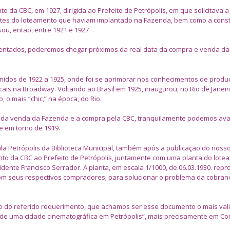
 da CBC, em 1927, dirigida ao Prefeito de Petrópolis, em que solicitava a
 lotes do loteamento que haviam implantado na Fazenda, bem como a cons
ou, então, entre 1921 e 1927
sentados, poderemos chegar próximos da real data da compra e venda d
Unidos de 1922 a 1925, onde foi se aprimorar nos conhecimentos de prod
is na Broadway. Voltando ao Brasil em 1925, inaugurou, no Rio de Janeir
, o mais “chic,” na época, do Rio.
l da venda da Fazenda e a compra pela CBC, tranquilamente podemos aval
e em torno de 1919.
a Petrópolis da Biblioteca Municipal, também após a publicação do nosso
to da CBC ao Prefeito de Petrópolis, juntamente com uma planta do lote
ente Francisco Serrador. A planta, em escala 1/1000, de 06.03.1930. repr
 com seus respectivos compradores; para solucionar o problema da cobran
ão do referido requerimento, que achamos ser esse documento o mais val
 de uma cidade cinematográfica em Petrópolis”, mais precisamente em Co