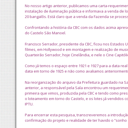
No nosso artigo anterior, publicamos uma carta-requerimento
instalação de iluminação pública e informava a venda de
20 bangalôs. Está claro que a venda da Fazenda se process
Confrontando a história da CBC com os dados acima apre
do Castelo São Manoel.
Francisco Serrador, presidente da CBC, ficou nos Estados 
filmes, em Hollywood e em montagem e realização de musica
Quarteirão Serrador, hoje Cinelândia, e nele o Cine Capitólio
Como já temos o espaço entre 1921 e 1927 para a data rea
data em torno de 1925 e não como avaliamos anteriorment
Na reorganização do arquivo da Prefeitura guardado na Sal
anterior, a responsável pela Sala encontrou um requerimen
primeira que vimos, produzida pela CBC e tendo como presid
o loteamento em torno do Castelo, e os lotes já vendidos
IPTU.
Para encerrar esta pesquisa, transcreveremos a introduç
confirmação do projeto e realidade de ter havido o “sonho