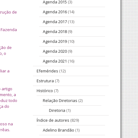
Agenda 2015
(3)
Agenda 2016
(14)
trução de
Agenda 2017
(13)
a Fazenda
Agenda 2018
(9)
Agenda 2019
(10)
ução de
Agenda 2020
(9)
o, o
Agenda 2021
(16)
iar a
Efemérides
(12)
Estrutura
(7)
 artigo
Histórico
(7)
amento, a
oduz todo
Relação Diretorias
(2)
ça do
Diretoria
(1)
Índice de autores
(829)
ioso na
rrêas.
Adelino Brandão
(1)