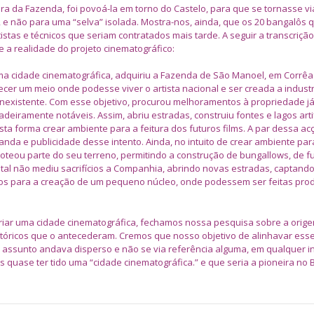
ra da Fazenda, foi povoá-la em torno do Castelo, para que se tornasse vi
a, e não para uma “selva” isolada. Mostra-nos, ainda, que os 20 bangalôs 
tas e técnicos que seriam contratados mais tarde. A seguir a transcrição 
 a realidade do projeto cinematográfico:
ma cidade cinematográfica, adquiriu a Fazenda de São Manoel, em Corrêas
lecer um meio onde podesse viver o artista nacional e ser creada a industri
 inexistente. Com esse objetivo, procurou melhoramentos à propriedade j
adeiramente notáveis. Assim, abriu estradas, construiu fontes e lagos artif
sta forma crear ambiente para a feitura dos futuros films. A par dessa ac
nda e publicidade desse intento. Ainda, no intuito de crear ambiente par
 loteou parte do seu terreno, permitindo a construção de bungallows, de f
a tal não mediu sacrifícios a Companhia, abrindo novas estradas, captando
rços para a creação de um pequeno núcleo, onde podessem ser feitas pr
criar uma cidade cinematográfica, fechamos nossa pesquisa sobre a orig
stóricos que o antecederam. Cremos que nosso objetivo de alinhavar esse
e assunto andava disperso e não se via referência alguma, em qualquer in
s quase ter tido uma “cidade cinematográfica.” e que seria a pioneira no B