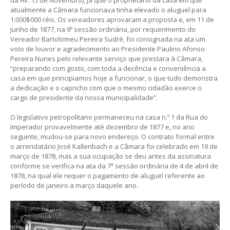
atualmente a Câmara funcionava tinha elevado o aluguel para
1:000$000 réis. Os vereadores aprovaram a proposta e, em 11 de
junho de 1877, na 9º sessão ordinária, por requerimento do
Vereador Bartolomeu Pereira Sudré, foi consignada na ata um
voto de louvor e agradecimento ao Presidente Paulino Afonso
Pereira Nunes pelo relevante serviço que prestara à Câmara,
“preparando com gosto, com toda a decência e conveniência a
casa em que principiamos hoje a funcionar, o que tudo demonstra
a dedicação e o capricho com que o mesmo cidadão exerce o
cargo de presidente da nossa municipalidade”.
O legislativo petropolitano permaneceu na casa n.º 1 da Rua do
Imperador provavelmente até dezembro de 1877 e, no ano
seguinte, mudou-se para novo endereço. O contrato formal entre
o arrendatário José Kallenbach e a Câmara foi celebrado em 19 de
março de 1878, mas a sua ocupação se deu antes da assinatura
conforme se verifica na ata da 7ª sessão ordinária de 4 de abril de
1878, na qual ele requer o pagamento de aluguel referente ao
período de janeiro a março daquele ano.