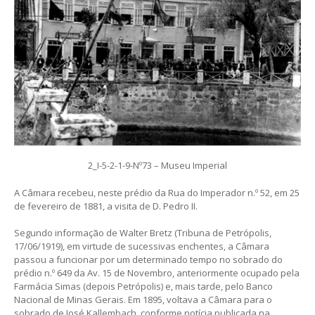
2_I-5-2-1-9-Nº73 – Museu Imperial
A Câmara recebeu, neste prédio da Rua do Imperador n.º 52, em 25
de fevereiro de 1881, a visita de D. Pedro II.
Segundo informação de Walter Bretz (Tribuna de Petrópolis,
17/06/1919), em virtude de sucessivas enchentes, a Câmara
passou a funcionar por um determinado tempo no sobrado do
prédio n.º 649 da Av. 15 de Novembro, anteriormente ocupado pela
Farmácia Simas (depois Petrópolis) e, mais tarde, pelo Banco
Nacional de Minas Gerais. Em 1895, voltava a Câmara para o
sobrado de José Kallembach, conforme notícia publicada na