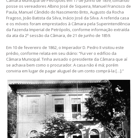
Câmara Municipal de Petrópolis em 17 de junho de 1859, tomando
posse os vereadores Albino José de Siqueira, Manuel Francisco de
Paula, Manuel Cândido do Nascimento Brito, Augusto da Rocha
Fragoso, João Batista da Silva, Inácio José da Silva. A referida casa
e os móveis foram emprestados à Câmara pela Superintendência
da Fazenda Imperial de Petrópolis, conforme informação extraída
da ata da 2ª sessão da Câmara, de 21 de junho de 1859.
Em 10 de fevereiro de 1862, o Imperador D. Pedro II visitou este
prédio, conforme relata em seu diário: “Fui ver o edifício da
Câmara Municipal. Tinha avisado o presidente da Câmara que aí
se achava bem como o procurador. A casa não é má; porém
conviria em lugar de pagar aluguel de um conto comprá-la […].”