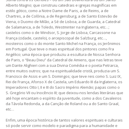
Alberto Magno; que construiu catedrais e igrejas magníficas em
estilo gótico, como a Notre Dame de Paris, a de Reims, a de
Chartres, a de Colônia, a de Regensburg, a de Santo Estevão de
Viena, o Duomo de Milão, a Sé de Lisboa, a de Guarda, a Catedral
de Salamanca, a de Toledo, Westminter na Inglaterra, etc…;
castelos como o de Windsor, S. Jorge de Lisboa, Carcassone na
França (cidade, castelo), o arcepiscopal de Salzburg, etc…,
mosteiros como o do monte Santo Michel na França, os Jerônimos
em Portugal. Que teve o mais espiritual dos pintores como Fra
Angélico; uma época que produziu a escultura de Nossa Senhora
de Paris, o “Beau Dieu” da Catedral de Amiens, que nas letras teve
um Dante Alighieri com a sua Divina Comédia e o poeta Petrarca,
entre muitos outros; que na espiritualidade cristã, produzia um S.
Francisco de Assis e um S. Domingos; que teve reis como S. Luiz IX,
Rei de França, Afonso X de Castela, um Eduardo III da Inglaterra, os
Imperadores Otto I, II e III do Sacro Império Alemão; papas como o
S. Gregório VII ou Inocêncio III; que deixou-nos lendas literárias que
até hoje encantam o espírito da juventude, como a dos Cavaleiros
da Távola Redonda, a da Canção de Roland ou a do Santo Graal,
etc…
Enfim, uma época histórica de tantos valores espirituais e culturais
só pode servir como modelo e paradigma para a humanidade e