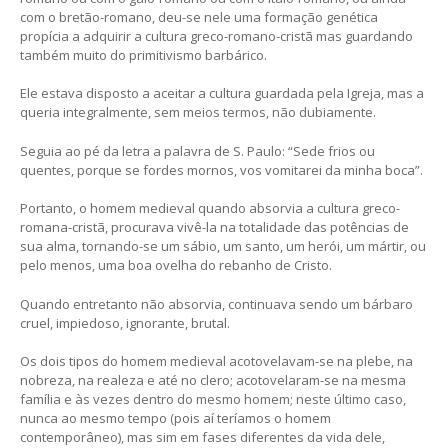
com o bretão-romano, deu-se nele uma formação genética
propícia a adquirir a cultura greco-romano-cristã mas guardando
também muito do primitivismo barbárico.
Ele estava disposto a aceitar a cultura guardada pela Igreja, mas a
queria integralmente, sem meios termos, não dubiamente.
Seguia ao pé da letra a palavra de S. Paulo: “Sede frios ou
quentes, porque se fordes mornos, vos vomitarei da minha boca”.
Portanto, o homem medieval quando absorvia a cultura greco-
romana-cristã, procurava vivê-la na totalidade das potências de
sua alma, tornando-se um sábio, um santo, um herói, um mártir, ou
pelo menos, uma boa ovelha do rebanho de Cristo.
Quando entretanto não absorvia, continuava sendo um bárbaro
cruel, impiedoso, ignorante, brutal.
Os dois tipos do homem medieval acotovelavam-se na plebe, na
nobreza, na realeza e até no clero; acotovelaram-se na mesma
família e às vezes dentro do mesmo homem; neste último caso,
nunca ao mesmo tempo (pois aí teríamos o homem
contemporâneo), mas sim em fases diferentes da vida dele,