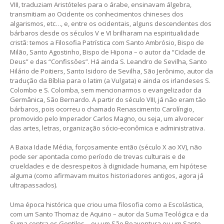
VIII, traduziam Aristóteles para o árabe, ensinavam álgebra,
transmitiam ao Ocidente os conhecimentos chineses dos
algarismos, etc…, e, entre os ocidentais, alguns descendentes dos
bárbaros desde os séculos V e VI brilharam na espiritualidade
cristã: temos a Filosofia Patrística com Santo Ambrósio, Bispo de
Milão, Santo Agostinho, Bispo de Hipona – o autor da “Cidade de
Deus” e das “Confissões”. Há ainda S. Leandro de Sevilha, Santo
Hilário de Poitiers, Santo Isidoro de Sevilha, São Jerônimo, autor da
tradução da Bíblia para o latim (a Vulgata) e ainda os irlandeses S.
Colombo e S. Colomba, sem mencionarmos o evangelizador da
Germânica, São Bernardo. A partir do século VIII, já não eram tão
bárbaros, pois ocorreu o chamado Renascimento Carolíngio,
promovido pelo Imperador Carlos Magno, ou seja, um alvorecer
das artes, letras, organização sócio-econômica e administrativa.
A Baixa Idade Média, forçosamente então (século X ao XV), não
pode ser apontada como período de trevas culturais e de
crueldades e de desrespeitos à dignidade humana, em hipótese
alguma (como afirmavam muitos historiadores antigos, agora já
ultrapassados).
Uma época histórica que criou uma filosofia como a Escolástica,
com um Santo Thomaz de Aquino – autor da Suma Teológica e da
Suma contra os Gentiles – ou um São Boaventura ou um Santo