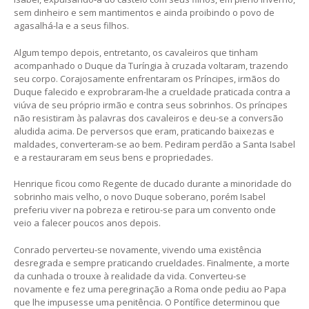
sem dinheiro e sem mantimentos e ainda proibindo o povo de
agasalhá-la e a seus filhos.
Algum tempo depois, entretanto, os cavaleiros que tinham
acompanhado o Duque da Turíngia à cruzada voltaram, trazendo
seu corpo. Corajosamente enfrentaram os Príncipes, irmãos do
Duque falecido e exprobraram-lhe a crueldade praticada contra a
viúva de seu próprio irmão e contra seus sobrinhos. Os príncipes
não resistiram às palavras dos cavaleiros e deu-se a conversão
aludida acima. De perversos que eram, praticando baixezas e
maldades, converteram-se ao bem. Pediram perdão a Santa Isabel
e a restauraram em seus bens e propriedades.
Henrique ficou como Regente de ducado durante a minoridade do
sobrinho mais velho, o novo Duque soberano, porém Isabel
preferiu viver na pobreza e retirou-se para um convento onde
veio a falecer poucos anos depois.
Conrado perverteu-se novamente, vivendo uma existência
desregrada e sempre praticando crueldades. Finalmente, a morte
da cunhada o trouxe à realidade da vida. Converteu-se
novamente e fez uma peregrinação a Roma onde pediu ao Papa
que lhe impusesse uma penitência. O Pontífice determinou que