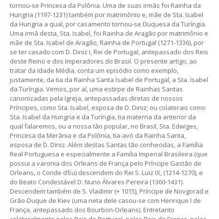
tornou-se Princesa da Polônia. Uma de suas irmãs foi Rainha da
Hungria (1197-1231) também por matrimônio e, mãe de Sta. Isabel
da Hungria a qual, por casamento tornou-se Duquesa da Turíngia.
Uma irmã desta, Sta. Isabel, foi Rainha de Aragão por matrimônio e
mãe de Sta. Isabel de Aragão, Rainha de Portugal (1271-1336), por
se ter casado com D. Diniz I, Rei de Portugal, antepassado dos Reis
deste Reino e dos Imperadores do Brasil. O presente artigo, ao
tratar da Idade Média, conta um episódio como exemplo,
justamente, da tia da Rainha Santa Isabel de Portugal, a Sta. Isabel
da Turíngia. Vemos, por aí, uma estirpe de Rainhas Santas
canonizadas pela Igreja, antepassadas diretas de nossos
Príncipes, como Sta. Isabel, esposa de D. Diniz; ou colaterais como
Sta. Isabel da Hungria e da Turíngia, tia materna da anterior da
qual falaremos, ou a nossa tão popular, no Brasil, Sta. Edwiges,
Princesa da Merânia e da Polônia, tia-avó da Rainha Santa,
esposa de D. Diniz. Além destas Santas tão conhecidas, a Família
Real Portuguesa e especialmente a Família Imperial Brasileira (que
possui a varonia dos Orleans de França pelo Príncipe Gastão de
Orleans, o Conde d’Eu) descendem do Rei S. Luiz IX, (1214-1270), e
do Beato Condestável D. Nuno Álvares Pereira (1360-1431).
Descendem também de S. Vladimir (+ 1015), Príncipe de Novgorad e
Grão-Duque de Kiev (uma neta dele casou-se com Henrique I de
França, antepassado dos Bourbon-Orleans). Entretanto
colateralmente pelos Reis de Portugal, pelos Reis de França, pelos