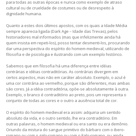
para todas as outras épocas e nunca como exemplo de atraso
cultural ou de crueldade de costumes ou de desrespeito à
dignidade humana.
Quanto a estes dois últimos apostos, com os quais a Idade Média
sempre aparecia ligada (Dark Age – Idade das Trevas), pelos
historiadores mal informados (mas que infelizmente ainda há
quem insista em repeti-los), posso tentar desmenti-los, procurando
dar uma perspectiva do espírito do homem medieval, utilizando de
filosofia e de psicologia e ilustrando com um exemplo histórico.
Sabemos que em filosofia há uma diferença entre idéias
contrárias e idéias contraditórias. As contrárias divergem em
certos aspectos, mas não em caráter absoluto. Exemplo, o azul é
uma cor contrária ao vermelho, porque são diferentes, mas ambas
são cores. Já a idéia contraditória, opõe-se absolutamente à outra.
Exemplo, o branco é contraditório ao preto, pois um representa o
conjunto de todas as cores e o outro a ausência total de cor.
O espírito do homem medieval era assim: adquiria um sentido
absoluto da vida, e o outro sentido, lhe era contraditório. Em
outras palavras, o homem medieval ou era santo ou era demônio.
Oriundo da mistura do sangue primitivo do bárbaro com o ibero-
romano ou com o galo-romano ou com o ítalo-romano, ou ainda