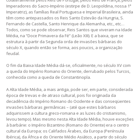
Imperadores do Sacro-Império (estirpe de D. Leopoldina, nossa 1ª
Imperatriz), as famílias Real Portuguesa e Imperial Brasileira, ainda
têm como antepassados os Reis Santo Estevão da Hungria, S.
Fernando de Castella, Santo Henrique da Alemanha, etc., etc…
Todos, como se pode observar, Reis Santos que viveram na Idade
Média, na “Doce Primavera da Fé” (Leão XIII). E a baixa, que se
estrutura à partir da Segunda orda de invasões bárbaras do
século X, quando então se forma, aos poucos, a organização
feudal.
O fim da Baixa Idade Média dá-se, oficialmente, no século XV com
a queda do Império Romano do Oriente, derrubado pelos Turcos,
conhecida como a queda de Constantinopla.
A Alta Idade Média, a mais antiga, pode ser, em parte, considerada
época de trevas e de atraso cultural, pois foi originada da
decadência do Império Romano do Ocidente e das conseqüentes
invasões bárbaras germânicas – (até que estes bárbaros
adquirissem a cultura greco-romana e as luzes do cristianismo,
levou tempo). Mas mesmo nesta Alta Idade Média, houve exceções
à barbárie: o Império Bizantino (Romano do Oriente) era o centro
cultural da Europa; os Califados Árabes, da Europa (Península
Ibérica), da África e do Oriente Médio Asiático, a partir do século