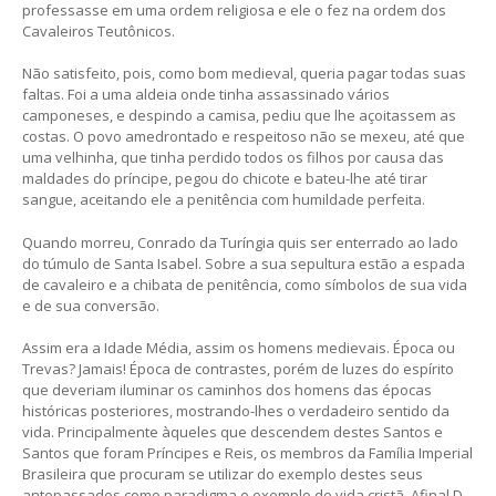
professasse em uma ordem religiosa e ele o fez na ordem dos
Cavaleiros Teutônicos.
Não satisfeito, pois, como bom medieval, queria pagar todas suas
faltas. Foi a uma aldeia onde tinha assassinado vários
camponeses, e despindo a camisa, pediu que lhe açoitassem as
costas. O povo amedrontado e respeitoso não se mexeu, até que
uma velhinha, que tinha perdido todos os filhos por causa das
maldades do príncipe, pegou do chicote e bateu-lhe até tirar
sangue, aceitando ele a penitência com humildade perfeita.
Quando morreu, Conrado da Turíngia quis ser enterrado ao lado
do túmulo de Santa Isabel. Sobre a sua sepultura estão a espada
de cavaleiro e a chibata de penitência, como símbolos de sua vida
e de sua conversão.
Assim era a Idade Média, assim os homens medievais. Época ou
Trevas? Jamais! Época de contrastes, porém de luzes do espírito
que deveriam iluminar os caminhos dos homens das épocas
históricas posteriores, mostrando-lhes o verdadeiro sentido da
vida. Principalmente àqueles que descendem destes Santos e
Santos que foram Príncipes e Reis, os membros da Família Imperial
Brasileira que procuram se utilizar do exemplo destes seus
antepassados como paradigma e exemplo de vida cristã. Afinal D.