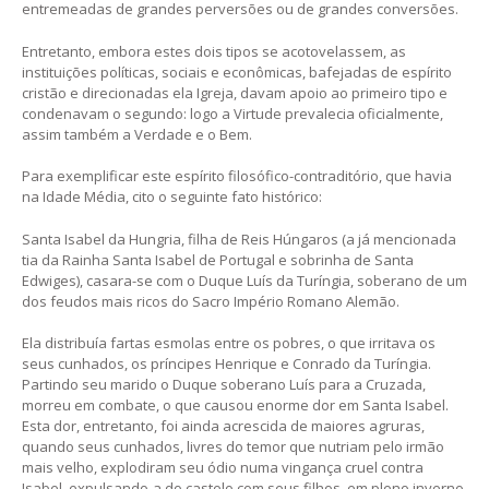
entremeadas de grandes perversões ou de grandes conversões.
Entretanto, embora estes dois tipos se acotovelassem, as
instituições políticas, sociais e econômicas, bafejadas de espírito
cristão e direcionadas ela Igreja, davam apoio ao primeiro tipo e
condenavam o segundo: logo a Virtude prevalecia oficialmente,
assim também a Verdade e o Bem.
Para exemplificar este espírito filosófico-contraditório, que havia
na Idade Média, cito o seguinte fato histórico:
Santa Isabel da Hungria, filha de Reis Húngaros (a já mencionada
tia da Rainha Santa Isabel de Portugal e sobrinha de Santa
Edwiges), casara-se com o Duque Luís da Turíngia, soberano de um
dos feudos mais ricos do Sacro Império Romano Alemão.
Ela distribuía fartas esmolas entre os pobres, o que irritava os
seus cunhados, os príncipes Henrique e Conrado da Turíngia.
Partindo seu marido o Duque soberano Luís para a Cruzada,
morreu em combate, o que causou enorme dor em Santa Isabel.
Esta dor, entretanto, foi ainda acrescida de maiores agruras,
quando seus cunhados, livres do temor que nutriam pelo irmão
mais velho, explodiram seu ódio numa vingança cruel contra
Isabel, expulsando-a do castelo com seus filhos, em pleno inverno,