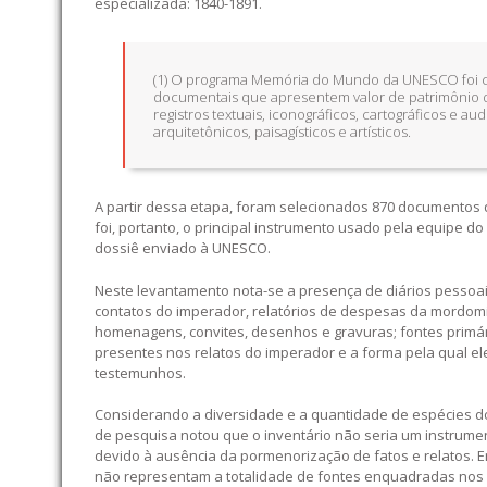
especializada: 1840-1891.
(1) O programa Memória do Mundo da UNESCO foi cr
documentais que apresentem valor de patrimônio d
registros textuais, iconográficos, cartográficos e a
arquitetônicos, paisagísticos e artísticos.
A partir dessa etapa, foram selecionados 870 documentos 
foi, portanto, o principal instrumento usado pela equipe
dossiê enviado à UNESCO.
Neste levantamento nota-se a presença de diários pessoais,
contatos do imperador, relatórios de despesas da mordomia
homenagens, convites, desenhos e gravuras; fontes primá
presentes nos relatos do imperador e a forma pela qual e
testemunhos.
Considerando a diversidade e a quantidade de espécies do
de pesquisa notou que o inventário não seria um instrumen
devido à ausência da pormenorização de fatos e relatos. E
não representam a totalidade de fontes enquadradas nos r