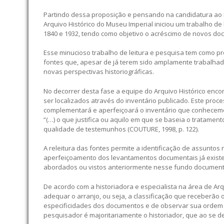
Partindo dessa proposição e pensando na candidatura ao 
Arquivo Histórico do Museu Imperial iniciou um trabalho d
1840 e 1932, tendo como objetivo o acréscimo de novos do
Esse minucioso trabalho de leitura e pesquisa tem como p
fontes que, apesar de já terem sido amplamente trabalha
novas perspectivas historiográficas.
No decorrer desta fase a equipe do Arquivo Histórico en
ser localizados através do inventário publicado. Este proc
complementará e aperfeiçoará o inventário que conhecemos
“(…) o que justifica ou aquilo em que se baseia o tratament
qualidade de testemunhos (COUTURE, 1998, p. 122).
A releitura das fontes permite a identificação de assunto
aperfeiçoamento dos levantamentos documentais já existen
abordados ou vistos anteriormente nesse fundo document
De acordo com a historiadora e especialista na área de Arqu
adequar o arranjo, ou seja, a classificação que receberão
especificidades dos documentos e de observar sua ordem or
pesquisador é majoritariamente o historiador, que ao se deb