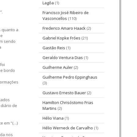
Lagôa
(1)
”.
Francisco José Ribeiro de
Vasconcellos
(110)
Frederico Amaro Haack
(2)
s quanto a
ue
Gabriel Kopke Fróes
(21)
vem sendo
a
Gastão Reis
(1)
Geraldo Ventura Dias
(1)
foi
Guilherme Auler
(2)
 de bordo
s
Guilherme Pedro Eppinghaus
nformações
(3)
Gustavo Ernesto Bauer
(2)
stados
Hamilton Chrisóstomo Frias
 diário de
Martins
(2)
Hélio Viana
(1)
te em “(…)
Hélio Werneck de Carvalho
(1)
ada nos