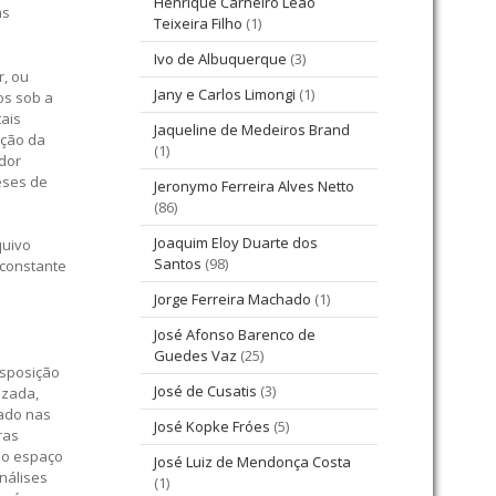
Henrique Carneiro Leão
as
Teixeira Filho
(1)
Ivo de Albuquerque
(3)
r, ou
Jany e Carlos Limongi
(1)
os sob a
tais
Jaqueline de Medeiros Brand
ução da
(1)
ador
eses de
Jeronymo Ferreira Alves Netto
(86)
Joaquim Eloy Duarte dos
quivo
Santos
(98)
 constante
Jorge Ferreira Machado
(1)
José Afonso Barenco de
Guedes Vaz
(25)
isposição
José de Cusatis
(3)
izada,
tado nas
José Kopke Fróes
(5)
ras
do espaço
José Luiz de Mendonça Costa
nálises
(1)