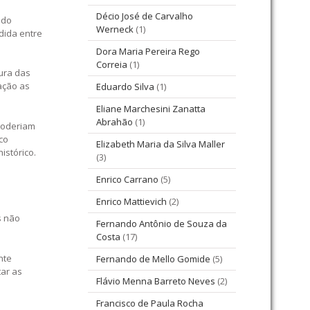
Décio José de Carvalho
 do
Werneck
(1)
dida entre
Dora Maria Pereira Rego
Correia
(1)
ura das
ação as
Eduardo Silva
(1)
Eliane Marchesini Zanatta
Abrahão
(1)
poderiam
co
Elizabeth Maria da Silva Maller
istórico.
(3)
Enrico Carrano
(5)
Enrico Mattievich
(2)
s não
Fernando Antônio de Souza da
Costa
(17)
nte
Fernando de Mello Gomide
(5)
tar as
Flávio Menna Barreto Neves
(2)
Francisco de Paula Rocha