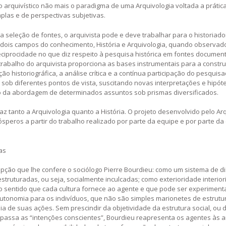
po arquivístico não mais o paradigma de uma Arquivologia voltada a prátic
plas e de perspectivas subjetivas.
 seleção de fontes, o arquivista pode e deve trabalhar para o historiado
Os dois campos do conhecimento, História e Arquivologia, quando observad
reciprocidade no que diz respeito à pesquisa histórica em fontes documen
 trabalho do arquivista proporciona as bases instrumentais para a constr
o historiográfica, a análise crítica e a contínua participação do pesquis
ob diferentes pontos de vista, suscitando novas interpretações e hipót
 da abordagem de determinados assuntos sob prismas diversificados.
faz tanto a Arquivologia quanto a História. O projeto desenvolvido pelo Ar
speros a partir do trabalho realizado por parte da equipe e por parte da
as
epção que lhe confere o sociólogo Pierre Bourdieu: como um sistema de d
struturadas, ou seja, socialmente inculcadas; como exterioridade interior
, do sentido que cada cultura fornece ao agente e que pode ser experimen
autonomia para os indivíduos, que não são simples marionetes de estrutu
de suas ações. Sem prescindir da objetividade da estrutura social, ou 
apassa as “intenções conscientes”, Bourdieu reapresenta os agentes às a