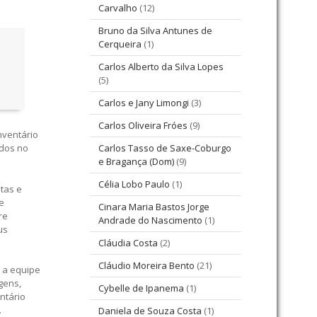
Carvalho
(12)
Bruno da Silva Antunes de
Cerqueira
(1)
Carlos Alberto da Silva Lopes
(5)
Carlos e Jany Limongi
(3)
Carlos Oliveira Fróes
(9)
nventário
ados no
Carlos Tasso de Saxe-Coburgo
e Bragança (Dom)
(9)
Célia Lobo Paulo
(1)
itas e
e
Cinara Maria Bastos Jorge
re
Andrade do Nascimento
(1)
us
Cláudia Costa
(2)
Cláudio Moreira Bento
(21)
 a equipe
gens,
Cybelle de Ipanema
(1)
ntário
.
Daniela de Souza Costa
(1)