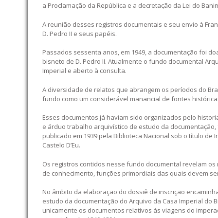
a Proclamação da República e a decretação da Lei do Bani
A reunião desses registros documentais e seu envio à Fran
D. Pedro II e seus papéis.
Passados sessenta anos, em 1949, a documentação foi doa
bisneto de D. Pedro II. Atualmente o fundo documental Arqu
Imperial e aberto à consulta.
A diversidade de relatos que abrangem os períodos do Brasi
fundo como um considerável manancial de fontes históricas
Esses documentos já haviam sido organizados pelo historia
e árduo trabalho arquivístico de estudo da documentação, 
publicado em 1939 pela Biblioteca Nacional sob o título de
Castelo D’Eu.
Os registros contidos nesse fundo documental revelam os 
de conhecimento, funções primordiais das quais devem ser i
No âmbito da elaboração do dossiê de inscrição encaminha
estudo da documentação do Arquivo da Casa Imperial do Br
unicamente os documentos relativos às viagens do imperador