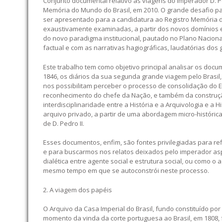
Conjunto documental relativo às viagens do Imperador D. P
Memória do Mundo do Brasil, em 2010. O grande desafio pa
ser apresentado para a candidatura ao Registro Memória d
exaustivamente examinadas, a partir dos novos domínios e
do novo paradigma institucional, pautado no Plano Nacional 
factual e com as narrativas hagiográficas, laudatórias dos
Este trabalho tem como objetivo principal analisar os docum
1846, os diários da sua segunda grande viagem pelo Brasil,
nos possibilitam perceber o processo de consolidação do 
reconhecimento do chefe da Nação, e também da construçã
interdisciplinaridade entre a História e a Arquivologia e a 
arquivo privado, a partir de uma abordagem micro-histórica,
de D. Pedro II.
Esses documentos, enfim, são fontes privilegiadas para re
e para buscarmos nos relatos deixados pelo imperador asp
dialética entre agente social e estrutura social, ou como o
mesmo tempo em que se autoconstrói neste processo.
2. A viagem dos papéis
O Arquivo da Casa Imperial do Brasil, fundo constituído po
momento da vinda da corte portuguesa ao Brasil, em 1808, fo