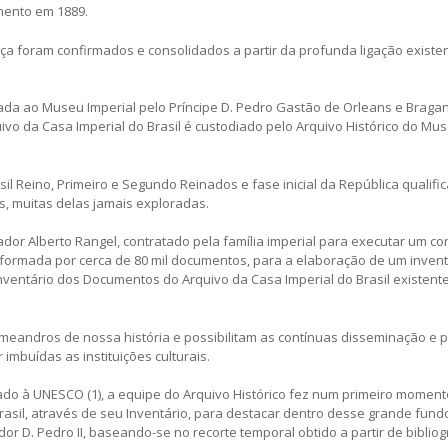
mento em 1889.
ça foram confirmados e consolidados a partir da profunda ligação existe
da ao Museu Imperial pelo Príncipe D. Pedro Gastão de Orleans e Bragan
ivo da Casa Imperial do Brasil é custodiado pelo Arquivo Histórico do Mu
l Reino, Primeiro e Segundo Reinados e fase inicial da República qualifi
, muitas delas jamais exploradas.
dor Alberto Rangel, contratado pela família imperial para executar um co
formada por cerca de 80 mil documentos, para a elaboração de um invent
 Inventário dos Documentos do Arquivo da Casa Imperial do Brasil existent
meandros de nossa história e possibilitam as contínuas disseminação e 
mbuídas as instituições culturais.
do à UNESCO (1), a equipe do Arquivo Histórico fez num primeiro momen
asil, através de seu Inventário, para destacar dentro desse grande fund
 D. Pedro II, baseando-se no recorte temporal obtido a partir de bibliog