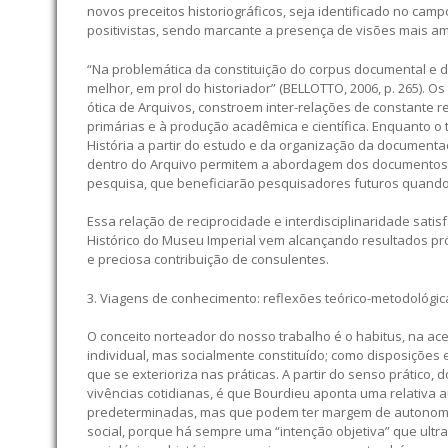
novos preceitos historiográficos, seja identificado no cam
positivistas, sendo marcante a presença de visões mais am
“Na problemática da constituição do corpus documental e da
melhor, em prol do historiador” (BELLOTTO, 2006, p. 265). 
ótica de Arquivos, constroem inter-relações de constante 
primárias e à produção acadêmica e científica. Enquanto o
História a partir do estudo e da organização da documentaçã
dentro do Arquivo permitem a abordagem dos documentos s
pesquisa, que beneficiarão pesquisadores futuros quando
Essa relação de reciprocidade e interdisciplinaridade satis
Histórico do Museu Imperial vem alcançando resultados pró
e preciosa contribuição de consulentes.
3. Viagens de conhecimento: reflexões teórico-metodológic
O conceito norteador do nosso trabalho é o habitus, na ac
individual, mas socialmente constituído; como disposições e
que se exterioriza nas práticas. A partir do senso prático
vivências cotidianas, é que Bourdieu aponta uma relativa 
predeterminadas, mas que podem ter margem de autonomia 
social, porque há sempre uma “intenção objetiva” que ultr