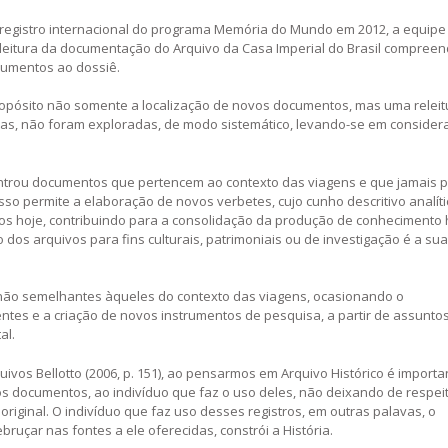
registro internacional do programa Memória do Mundo em 2012, a equipe
e leitura da documentação do Arquivo da Casa Imperial do Brasil compreen
cumentos ao dossiê.
ropósito não somente a localização de novos documentos, mas uma releit
das, não foram exploradas, de modo sistemático, levando-se em consider
controu documentos que pertencem ao contexto das viagens e que jamais 
esso permite a elaboração de novos verbetes, cujo cunho descritivo analíti
 hoje, contribuindo para a consolidação da produção de conhecimento h
o dos arquivos para fins culturais, patrimoniais ou de investigação é a sua
s não semelhantes àqueles do contexto das viagens, ocasionando o
tes e a criação de novos instrumentos de pesquisa, a partir de assunto
al.
ivos Bellotto (2006, p. 151), ao pensarmos em Arquivo Histórico é importa
 os documentos, ao indivíduo que faz o uso deles, não deixando de respei
iginal. O indivíduo que faz uso desses registros, em outras palavas, o
ruçar nas fontes a ele oferecidas, constrói a História.