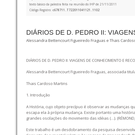
texto básico da palestra feita na reunião do IHP de 21/11/2011
Código Registro:
c678711..T722011041121..1102
DIÁRIOS DE D. PEDRO II: VIA
Alessandra Bettencourt Figueiredo Fraguas e Thais Cardos
DIÁRIOS DE D. PEDRO II: VIAGENS DE CONHECIMENTO E RE
Alessandra Bettencourt Figueiredo Fraguas, associada titul
Thais Cardoso Martins
1. Introdução
A História, cujo objeto precípuo é observar as mudanças q
escapa ela à própria mudança. Existe portanto uma história
grandes oscilações do movimento das idéias (…). (RÉMOND, 
Este trabalho é um desdobramento da pesquisa desenvolvid