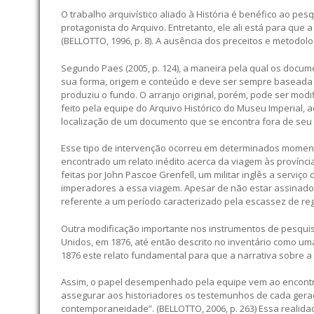
O trabalho arquivístico aliado à História é benéfico ao pes
protagonista do Arquivo. Entretanto, ele ali está para que
(BELLOTTO, 1996, p. 8). A ausência dos preceitos e metodolog
Segundo Paes (2005, p. 124), a maneira pela qual os docu
sua forma, origem e conteúdo e deve ser sempre baseada 
produziu o fundo. O arranjo original, porém, pode ser modi
feito pela equipe do Arquivo Histórico do Museu Imperial, 
localização de um documento que se encontra fora de seu c
Esse tipo de intervenção ocorreu em determinados momento
encontrado um relato inédito acerca da viagem às províncias
feitas por John Pascoe Grenfell, um militar inglês a servi
imperadores a essa viagem. Apesar de não estar assinado, o
referente a um período caracterizado pela escassez de reg
Outra modificação importante nos instrumentos de pesquisa 
Unidos, em 1876, até então descrito no inventário como uma
1876 este relato fundamental para que a narrativa sobre 
Assim, o papel desempenhado pela equipe vem ao encontro 
assegurar aos historiadores os testemunhos de cada ger
contemporaneidade”. (BELLOTTO, 2006, p. 263) Essa realid