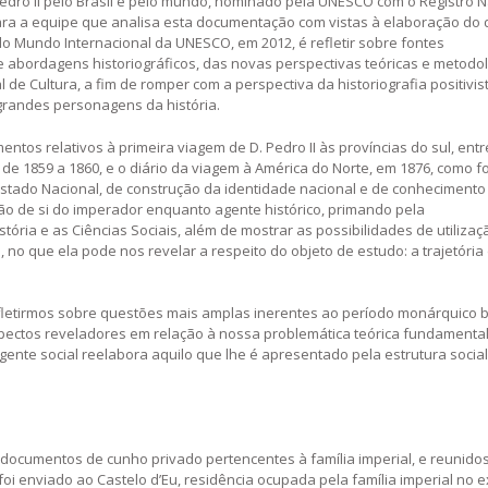
edro II pelo Brasil e pelo mundo, nominado pela UNESCO com o Registro N
ra a equipe que analisa esta documentação com vistas à elaboração do 
o Mundo Internacional da UNESCO, em 2012, é refletir sobre fontes
 abordagens historiográficos, das novas perspectivas teóricas e metodol
de Cultura, a fim de romper com a perspectiva da historiografia positivis
 grandes personagens da história.
entos relativos à primeira viagem de D. Pedro II às províncias do sul, entr
 de 1859 a 1860, e o diário da viagem à América do Norte, em 1876, como 
Estado Nacional, de construção da identidade nacional e de conhecimento
o de si do imperador enquanto agente histórico, primando pela
História e as Ciências Sociais, além de mostrar as possibilidades de utiliza
 no que ela pode nos revelar a respeito do objeto de estudo: a trajetória
fletirmos sobre questões mais amplas inerentes ao período monárquico br
ectos reveladores em relação à nossa problemática teórica fundamental
 agente social reelabora aquilo que lhe é apresentado pela estrutura social
r documentos de cunho privado pertencentes à família imperial, e reunido
i enviado ao Castelo d’Eu, residência ocupada pela família imperial no ex