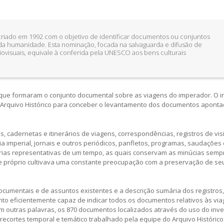
iado em 1992 com o objetivo de identificar documentos ou conjuntos
a humanidade. Esta nominação, focada na salvaguarda e difusão de
udiovisuais, equivale à conferida pela UNESCO aos bens culturais
que formaram o conjunto documental sobre as viagens do imperador. O i
 do Arquivo Histórico para conceber o levantamento dos documentos apont
 cadernetas e itinerários de viagens, correspondências, registros de vis
 imperial, jornais e outros periódicos, panfletos, programas, saudações 
rias representativas de um tempo, as quais conservam as minúcias semp
le próprio cultivava uma constante preocupação com a preservação de se
cumentais e de assuntos existentes e a descrição sumária dos registros,
to eficientemente capaz de indicar todos os documentos relativos às via
m outras palavras, os 870 documentos localizados através do uso do inve
ecortes temporal e temático trabalhado pela equipe do Arquivo Histórico