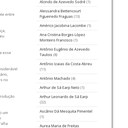
Alcindo de Azevedo Sodré
(1)
Alessandra Bettencourt
nte entre
Figueiredo Fraguas
(13)
Américo Jacobina Lacombe
(1)
ça,
Ana Cristina Borges López
seu
Monteiro Francisco
(1)
Antônio Eugênio de Azevedo
ca esse
Taulois
(8)
Antônio Izaias da Costa Abreu
nsiderável
(11)
ário,
Antônio Machado
(4)
es no
Arthur de Sá Earp Neto
(1)
produção
Arthur Leonardo de Sá Earp
(32)
Ascânio Dá Mesquita Pimentel
to um
(1)
o
rafia
Aurea Maria de Freitas