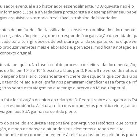
quisador eventual e ao historiador essencialmente. “O Arquivista não é o
 a informação (…) seja a verdadeira protagonista a desempenhar seu papel
ias arquivísticas tornaria irrealizável o trabalho do historiador.
mentos de um fundo são classificados, consiste na análise dos documento
na organização primitiva, que corresponde à organização da entidade q
ficado para corrigir desvios de estrutura geral do conjunto, como o que 
ao produzir verbetes mais elaborados e, por vezes, modificar a notação e 
ontexto original.
s da pesquisa. Na fase inicial do processo de leitura da documentação, 
 do Sul em 1945 e 1946, escrito a lápis por D. Pedro II no verso de notas
ço do império brasileiro, comandante em chefe da esquadra que conduziu o
 teor do relato e a caligrafia nos permitiram identificar essa fonte de i
istros sobre esta viagem no que tange o acervo do Museu Imperial.
foi a localização do início do relato de D. Pedro II sobre a viagem aos E
 correspondência. A leitura crítica dos documentos permitiu reintegrar ao
a viagem aos EUA ganhasse sentido pleno.
do papel do arquivista responsável por Arquivos Históricos, que consis
ação, o modo de pensar e atuar de seus elementos quando em sua
ade permite que concomitantemente à releitura das fontes primárias paut