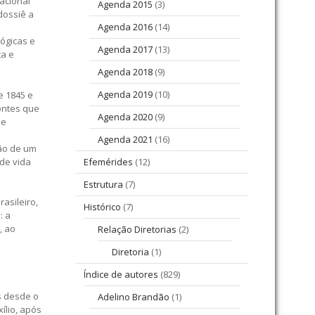
acional
Agenda 2015
(3)
dossiê a
Agenda 2016
(14)
ógicas e
Agenda 2017
(13)
ta e
Agenda 2018
(9)
Agenda 2019
(10)
e 1845 e
fontes que
Agenda 2020
(9)
 e
Agenda 2021
(16)
ção de um
 de vida
Efemérides
(12)
Estrutura
(7)
asileiro,
Histórico
(7)
: a
, ao
Relação Diretorias
(2)
Diretoria
(1)
Índice de autores
(829)
s desde o
Adelino Brandão
(1)
ílio, após