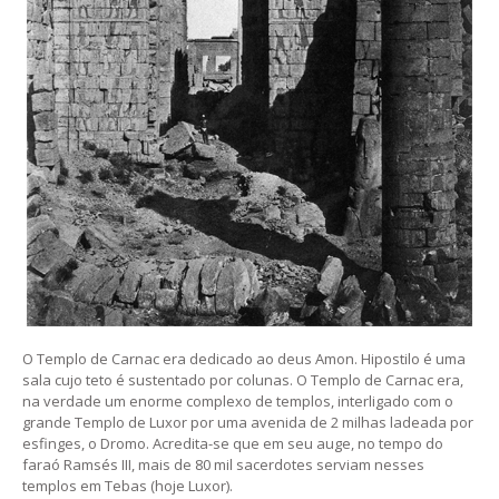
O Templo de Carnac era dedicado ao deus Amon. Hipostilo é uma
sala cujo teto é sustentado por colunas. O Templo de Carnac era,
na verdade um enorme complexo de templos, interligado com o
grande Templo de Luxor por uma avenida de 2 milhas ladeada por
esfinges, o Dromo. Acredita-se que em seu auge, no tempo do
faraó Ramsés III, mais de 80 mil sacerdotes serviam nesses
templos em Tebas (hoje Luxor).