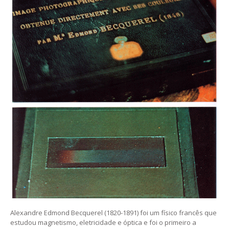
Alexandre Edmond Becquerel (1820-1891) foi um físico francês que
estudou magnetismo, eletricidade e óptica e foi o primeiro a