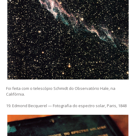
Foi feita com o telescópio Schmidt do Observatório Hale, na
Califórnia.
19. Edmond Becquerel — Fotografia do espectro solar, Paris, 1848