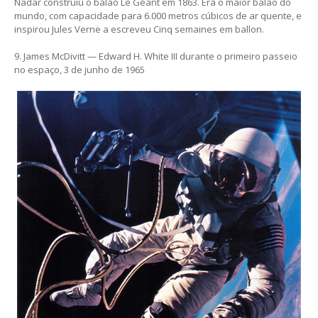
Nadar construiu o balão Le Géant em 1863. Era o maior balão do
mundo, com capacidade para 6.000 metros cúbicos de ar quente, e
inspirou Jules Verne a escreveu Cinq semaines em ballon.
9. James McDivitt — Edward H. White III durante o primeiro passeio
no espaço, 3 de junho de 1965