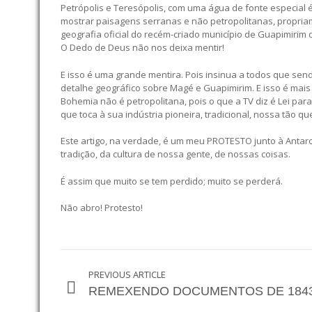
Petrópolis e Teresópolis, com uma água de fonte especial 
mostrar paisagens serranas e não petropolitanas, propria
geografia oficial do recém-criado município de Guapimir
O Dedo de Deus não nos deixa mentir!
E isso é uma grande mentira. Pois insinua a todos que se
detalhe geográfico sobre Magé e Guapimirim. E isso é mais 
Bohemia não é petropolitana, pois o que a TV diz é Lei par
que toca à sua indústria pioneira, tradicional, nossa tão q
Este artigo, na verdade, é um meu PROTESTO junto à Antarc
tradição, da cultura de nossa gente, de nossas coisas.
É assim que muito se tem perdido; muito se perderá.
Não abro! Protesto!
PREVIOUS ARTICLE
REMEXENDO DOCUMENTOS DE 1843