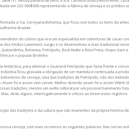
7: 080$131. Nessa partilha de bens a Sra. Carolina Lindscheid Kremer, ca
liada em 220: 000$000 representando a fábrica de cerveja e os prédios 
i formada a Cia. Cervejaria Bohemia, que ficou com todos os bens da ante
Guilherme Bradae.
reendedor do colono que era um especialista em coberturas de casas co
 dos Irmãos Laemmert, surgiu e se desenvolveu a mais tradicional cerve
a, Quitandinha, Bohemia, Petrópolis, Bock Malte e Bola Preta; chope claro 
Tônica e o popular Brotinho.
a Antárctica, para eliminar o Guaraná Petrópolis que fazia frente e conco
 Indústria ficou gravada a obrigação de ser mantida e continuada a prod
s bebedores de cerveja, uma das tradições de Petrópolis, não dos bebed
m. Assim foi e assim vem sendo. Melhor dizendo assim foi e assim VINHA 
nossas tradições, mesmo um avilte cultural por um possível banimento fut
as, dirão alguns, interrogativamente e críticos ao lerem estes registros:
ção das tradições e da cultura que são imanentes da própria história de
 nossa cerveja, com mais ou menos as seguintes palavras: Nas serras en