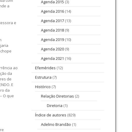
sada com
Agenda 2015
(3)
onde a
Agenda 2016
(14)
Agenda 2017
(13)
cessora e
Agenda 2018
(9)
Agenda 2019
(10)
m
jaria
Agenda 2020
(9)
e chope
Agenda 2021
(16)
rrência ao
Efemérides
(12)
ução da
Estrutura
(7)
ores de
SENDO. E
Histórico
(7)
uro da
 – O que
Relação Diretorias
(2)
Diretoria
(1)
Índice de autores
(829)
Adelino Brandão
(1)
tre