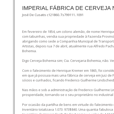
IMPERIAL FÁBRICA DE CERVEJA 
José De Cusatis c121860..Ts799111..1091
Em fevereiro de 1854, um colono alemão, de nome Henrique 
com tabuinhas, vendia sua propriedade à Fazenda Provinci
abrigando como sede a Companhia Municipal de Transporte
Artistas, depois rua 7 de abril, atualmente rua Alfredo Pac
Bohemia.
Digo Cerveja Bohemia sim; Cia. Cervejaria Bohemia, não. V
Com o falecimento de Henrique Kremer em 1865, foi constitu
em que já possuia mais uma fábrica de cerveja em Juiz de
sócios e cunhados, ficando Frederico Guilherme Lindscheid, 
Nas mãos e sob a administração de Frederico Guilherme Li
prosperidade, tornando-se o seu proprietário no industrial
Por ocasião da partilha de bens em virtude do falecimento 
Inventário totalizava 1.073: 973$840. Uma quantia fabulos