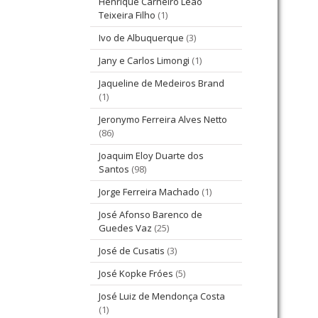
Henrique Carneiro Leão
Teixeira Filho
(1)
Ivo de Albuquerque
(3)
Jany e Carlos Limongi
(1)
Jaqueline de Medeiros Brand
(1)
Jeronymo Ferreira Alves Netto
(86)
Joaquim Eloy Duarte dos
Santos
(98)
Jorge Ferreira Machado
(1)
José Afonso Barenco de
Guedes Vaz
(25)
José de Cusatis
(3)
José Kopke Fróes
(5)
José Luiz de Mendonça Costa
(1)