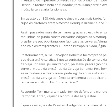
Inventário do Imperador D. Pedro II somou o valor de 1.556
Henrique Kremer, neto do fundador, tocou uma parcela ava
indústria cervejaria funcionava.
Em agosto de 1898, dois anos e cinco meses mais tarde, fo
cujos os diretores eram o mesmo Henrique Kremer e o Sr. 
Assim passados mais de cem anos, graças ao espírito emp
tabuinhas, segundo consta em várias edições do Almanaque
brasileira e petropolitana, que fabricava as cervejas: Vien
escuro e os refrigerantes: Guaraná Petrópolis, Soda, Água 
Posteriormente, a Cia. Cervejaria Bohemia foi comprada pel
seu Guaraná Antarctica. E nessa contratação de compra da
Cerveja Bohemia, já uma tradição, palatável predileção do
cerveja, mas, a da existência da Cerveja Bohemia. Pois be
essa mudança é muito grave, pode significar um avilte às 
existência da Cerveja Bohêmia da ambiência petropolitana. M
tem a ver o Instituto Histórico com isso?
Respondo: Tem muito; tem tudo; tem de defender a manuten
Petrópolis. Então, vejamos o porquê dessa questão.
É que as estações de TV estão divulgando um comercial da