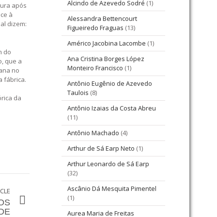
Alcindo de Azevedo Sodré
(1)
tura após
nce à
Alessandra Bettencourt
al dizem:
Figueiredo Fraguas
(13)
Américo Jacobina Lacombe
(1)
m do
Ana Cristina Borges López
o, que a
Monteiro Francisco
(1)
tana no
 fábrica.
Antônio Eugênio de Azevedo
Taulois
(8)
órica da
Antônio Izaias da Costa Abreu
(11)
Antônio Machado
(4)
Arthur de Sá Earp Neto
(1)
Arthur Leonardo de Sá Earp
(32)
Ascânio Dá Mesquita Pimentel
ICLE
(1)
OS
 DE
Aurea Maria de Freitas