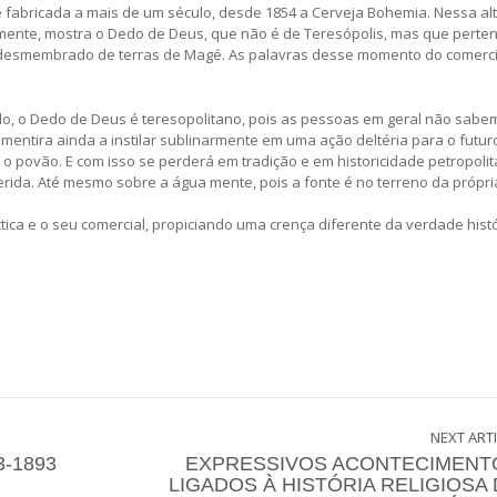
é fabricada a mais de um século, desde 1854 a Cerveja Bohemia. Nessa al
mente, mostra o Dedo de Deus, que não é de Teresópolis, mas que perte
im desmembrado de terras de Magé. As palavras desse momento do comerci
ndo, o Dedo de Deus é teresopolitano, pois as pessoas em geral não sabe
mentira ainda a instilar sublinarmente em uma ação deltéria para o futur
a o povão. E com isso se perderá em tradição e em historicidade petropoli
uerida. Até mesmo sobre a água mente, pois a fonte é no terreno da própria
tica e o seu comercial, propiciando uma crença diferente da verdade hist
NEXT ART
-1893
EXPRESSIVOS ACONTECIMENT
LIGADOS À HISTÓRIA RELIGIOSA