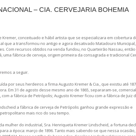
NACIONAL – CIA. CERVEJARIA BOHEMIA
Kremer, conceituado e hábil artista que se especializara em cobertura 
al que a transformou no antigo e agora desativado Matadouro Municipal,
s. Com recursos obtidos na venda fundou, no Quarteirão Nassau, então
há, uma fábrica de cerveja, origem primeira da consagrada e tradicional Ce
eremos a seguir.
ída por seus herdeiros a firma Augusto Kremer & Cia., que existiu até 18
 Fora. Em 31 de agosto desse mesmo ano de 1865, separaram-se, comercia
com a fábrica de Petrópolis; Augusto Kremer ficou com a fábrica de Juiz d
ndscheid a fábrica de cerveja de Petrópolis ganhou grande expressão e
 petropolitano mais rico do seu tempo.
da mulher do industrial, Sra. Henriqueta Kremer Lindscheid, a fortuna de
a para a época: março de 1896. Tanto mais sabendo-se que nessa ocasião,