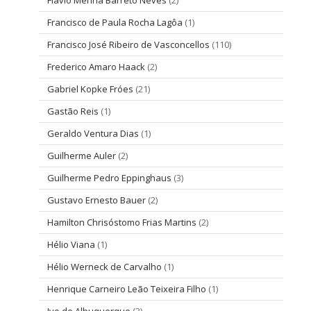
Flávio Menna Barreto Neves
(2)
Francisco de Paula Rocha Lagôa
(1)
Francisco José Ribeiro de Vasconcellos
(110)
Frederico Amaro Haack
(2)
Gabriel Kopke Fróes
(21)
Gastão Reis
(1)
Geraldo Ventura Dias
(1)
Guilherme Auler
(2)
Guilherme Pedro Eppinghaus
(3)
Gustavo Ernesto Bauer
(2)
Hamilton Chrisóstomo Frias Martins
(2)
Hélio Viana
(1)
Hélio Werneck de Carvalho
(1)
Henrique Carneiro Leão Teixeira Filho
(1)