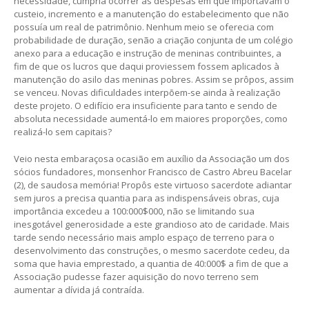
necessidade, cumpria ocorrer às despesas em que importavam o
custeio, incremento e a manutenção do estabelecimento que não
possuía um real de patrimônio. Nenhum meio se oferecia com
probabilidade de duração, senão a criação conjunta de um colégio
anexo para a educação e instrução de meninas contribuintes, a
fim de que os lucros que daqui proviessem fossem aplicados à
manutenção do asilo das meninas pobres. Assim se prôpos, assim
se venceu. Novas dificuldades interpõem-se ainda à realização
deste projeto. O edifício era insuficiente para tanto e sendo de
absoluta necessidade aumentá-lo em maiores proporções, como
realizá-lo sem capitais?
Veio nesta embaraçosa ocasião em auxílio da Associação um dos
sócios fundadores, monsenhor Francisco de Castro Abreu Bacelar
(2), de saudosa memória! Propôs este virtuoso sacerdote adiantar
sem juros a precisa quantia para as indispensáveis obras, cuja
importância excedeu a 100:000$000, não se limitando sua
inesgotável generosidade a este grandioso ato de caridade. Mais
tarde sendo necessário mais amplo espaço de terreno para o
desenvolvimento das construções, o mesmo sacerdote cedeu, da
soma que havia emprestado, a quantia de 40:000$ a fim de que a
Associação pudesse fazer aquisição do novo terreno sem
aumentar a dívida já contraída.