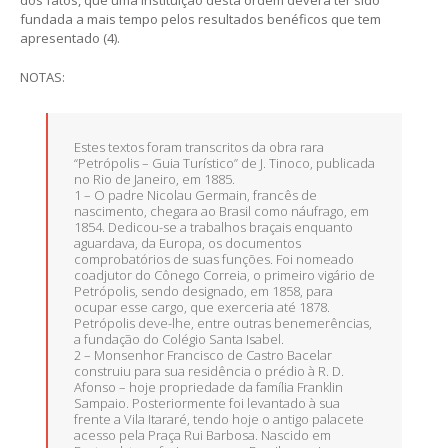
dos fatos, que uma instituição desta ordem devera ter sido
fundada a mais tempo pelos resultados benéficos que tem
apresentado (4).
NOTAS:
Estes textos foram transcritos da obra rara
“Petrópolis – Guia Turístico” de J. Tinoco, publicada
no Rio de Janeiro, em 1885.
1 – O padre Nicolau Germain, francês de
nascimento, chegara ao Brasil como náufrago, em
1854. Dedicou-se a trabalhos braçais enquanto
aguardava, da Europa, os documentos
comprobatórios de suas funções. Foi nomeado
coadjutor do Cônego Correia, o primeiro vigário de
Petrópolis, sendo designado, em 1858, para
ocupar esse cargo, que exerceria até 1878.
Petrópolis deve-lhe, entre outras benemerências,
a fundação do Colégio Santa Isabel.
2 – Monsenhor Francisco de Castro Bacelar
construiu para sua residência o prédio à R. D.
Afonso – hoje propriedade da família Franklin
Sampaio. Posteriormente foi levantado à sua
frente a Vila Itararé, tendo hoje o antigo palacete
acesso pela Praça Rui Barbosa. Nascido em