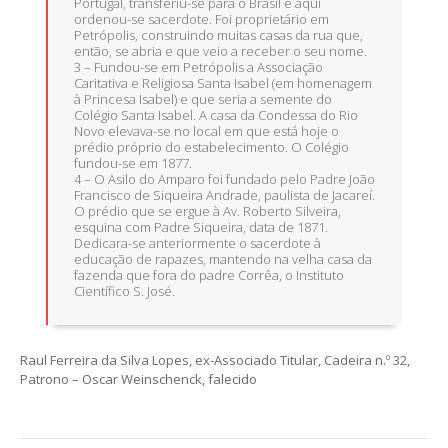
Portugal, transferiu-se para o Brasil e aqui
ordenou-se sacerdote. Foi proprietário em
Petrópolis, construindo muitas casas da rua que,
então, se abria e que veio a receber o seu nome.
3 – Fundou-se em Petrópolis a Associação
Caritativa e Religiosa Santa Isabel (em homenagem
à Princesa Isabel) e que seria a semente do
Colégio Santa Isabel. A casa da Condessa do Rio
Novo elevava-se no local em que está hoje o
prédio próprio do estabelecimento. O Colégio
fundou-se em 1877.
4 – O Asilo do Amparo foi fundado pelo Padre João
Francisco de Siqueira Andrade, paulista de Jacareí.
O prédio que se ergue à Av. Roberto Silveira,
esquina com Padre Siqueira, data de 1871.
Dedicara-se anteriormente o sacerdote à
educação de rapazes, mantendo na velha casa da
fazenda que fora do padre Corrêa, o Instituto
Científico S. José.
Raul Ferreira da Silva Lopes, ex-Associado Titular, Cadeira n.º 32,
Patrono – Oscar Weinschenck, falecido