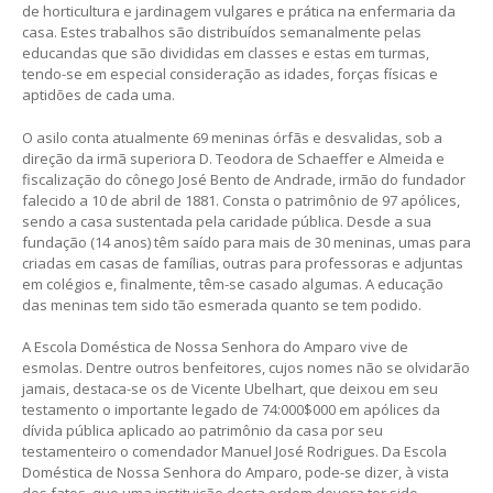
de horticultura e jardinagem vulgares e prática na enfermaria da
casa. Estes trabalhos são distribuídos semanalmente pelas
educandas que são divididas em classes e estas em turmas,
tendo-se em especial consideração as idades, forças físicas e
aptidões de cada uma.
O asilo conta atualmente 69 meninas órfãs e desvalidas, sob a
direção da irmã superiora D. Teodora de Schaeffer e Almeida e
fiscalização do cônego José Bento de Andrade, irmão do fundador
falecido a 10 de abril de 1881. Consta o patrimônio de 97 apólices,
sendo a casa sustentada pela caridade pública. Desde a sua
fundação (14 anos) têm saído para mais de 30 meninas, umas para
criadas em casas de famílias, outras para professoras e adjuntas
em colégios e, finalmente, têm-se casado algumas. A educação
das meninas tem sido tão esmerada quanto se tem podido.
A Escola Doméstica de Nossa Senhora do Amparo vive de
esmolas. Dentre outros benfeitores, cujos nomes não se olvidarão
jamais, destaca-se os de Vicente Ubelhart, que deixou em seu
testamento o importante legado de 74:000$000 em apólices da
dívida pública aplicado ao patrimônio da casa por seu
testamenteiro o comendador Manuel José Rodrigues. Da Escola
Doméstica de Nossa Senhora do Amparo, pode-se dizer, à vista