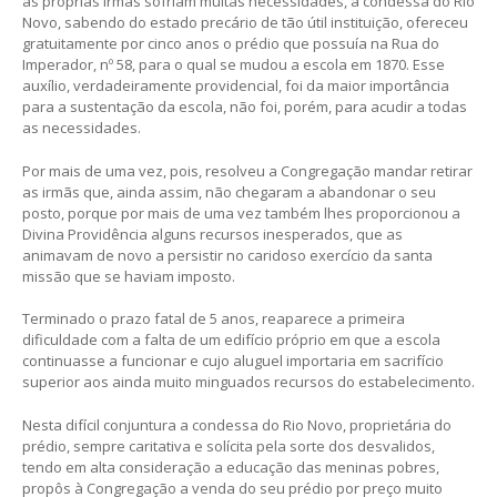
as próprias irmãs sofriam muitas necessidades, a condessa do Rio
Novo, sabendo do estado precário de tão útil instituição, ofereceu
gratuitamente por cinco anos o prédio que possuía na Rua do
Imperador, nº 58, para o qual se mudou a escola em 1870. Esse
auxílio, verdadeiramente providencial, foi da maior importância
para a sustentação da escola, não foi, porém, para acudir a todas
as necessidades.
Por mais de uma vez, pois, resolveu a Congregação mandar retirar
as irmãs que, ainda assim, não chegaram a abandonar o seu
posto, porque por mais de uma vez também lhes proporcionou a
Divina Providência alguns recursos inesperados, que as
animavam de novo a persistir no caridoso exercício da santa
missão que se haviam imposto.
Terminado o prazo fatal de 5 anos, reaparece a primeira
dificuldade com a falta de um edifício próprio em que a escola
continuasse a funcionar e cujo aluguel importaria em sacrifício
superior aos ainda muito minguados recursos do estabelecimento.
Nesta difícil conjuntura a condessa do Rio Novo, proprietária do
prédio, sempre caritativa e solícita pela sorte dos desvalidos,
tendo em alta consideração a educação das meninas pobres,
propôs à Congregação a venda do seu prédio por preço muito