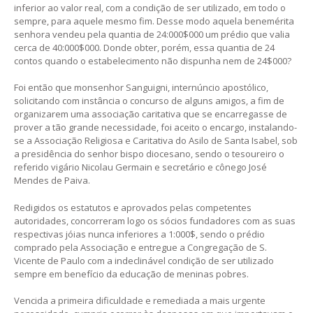
inferior ao valor real, com a condição de ser utilizado, em todo o
sempre, para aquele mesmo fim. Desse modo aquela benemérita
senhora vendeu pela quantia de 24:000$000 um prédio que valia
cerca de 40:000$000. Donde obter, porém, essa quantia de 24
contos quando o estabelecimento não dispunha nem de 24$000?
Foi então que monsenhor Sanguigni, internúncio apostólico,
solicitando com instância o concurso de alguns amigos, a fim de
organizarem uma associação caritativa que se encarregasse de
prover a tão grande necessidade, foi aceito o encargo, instalando-
se a Associação Religiosa e Caritativa do Asilo de Santa Isabel, sob
a presidência do senhor bispo diocesano, sendo o tesoureiro o
referido vigário Nicolau Germain e secretário e cônego José
Mendes de Paiva.
Redigidos os estatutos e aprovados pelas competentes
autoridades, concorreram logo os sócios fundadores com as suas
respectivas jóias nunca inferiores a 1:000$, sendo o prédio
comprado pela Associação e entregue a Congregação de S.
Vicente de Paulo com a indeclinável condição de ser utilizado
sempre em benefício da educação de meninas pobres.
Vencida a primeira dificuldade e remediada a mais urgente