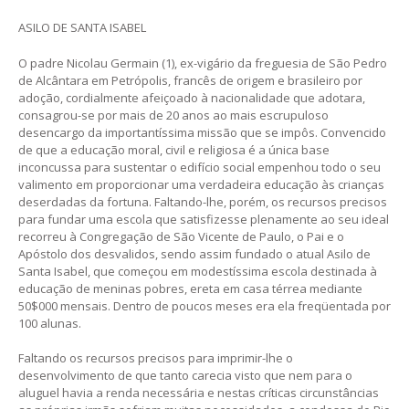
ASILO DE SANTA ISABEL
O padre Nicolau Germain (1), ex-vigário da freguesia de São Pedro
de Alcântara em Petrópolis, francês de origem e brasileiro por
adoção, cordialmente afeiçoado à nacionalidade que adotara,
consagrou-se por mais de 20 anos ao mais escrupuloso
desencargo da importantíssima missão que se impôs. Convencido
de que a educação moral, civil e religiosa é a única base
inconcussa para sustentar o edifício social empenhou todo o seu
valimento em proporcionar uma verdadeira educação às crianças
deserdadas da fortuna. Faltando-lhe, porém, os recursos precisos
para fundar uma escola que satisfizesse plenamente ao seu ideal
recorreu à Congregação de São Vicente de Paulo, o Pai e o
Apóstolo dos desvalidos, sendo assim fundado o atual Asilo de
Santa Isabel, que começou em modestíssima escola destinada à
educação de meninas pobres, ereta em casa térrea mediante
50$000 mensais. Dentro de poucos meses era ela freqüentada por
100 alunas.
Faltando os recursos precisos para imprimir-lhe o
desenvolvimento de que tanto carecia visto que nem para o
aluguel havia a renda necessária e nestas críticas circunstâncias