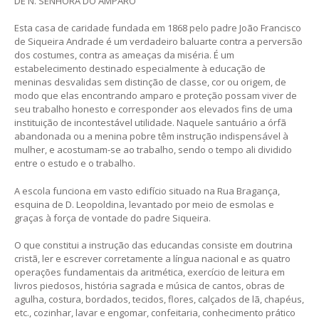
DE N. SENHORA DO AMPARO
Esta casa de caridade fundada em 1868 pelo padre João Francisco
de Siqueira Andrade é um verdadeiro baluarte contra a perversão
dos costumes, contra as ameaças da miséria. É um
estabelecimento destinado especialmente à educação de
meninas desvalidas sem distinção de classe, cor ou origem, de
modo que elas encontrando amparo e proteção possam viver de
seu trabalho honesto e corresponder aos elevados fins de uma
instituição de incontestável utilidade. Naquele santuário a órfã
abandonada ou a menina pobre têm instrução indispensável à
mulher, e acostumam-se ao trabalho, sendo o tempo ali dividido
entre o estudo e o trabalho.
A escola funciona em vasto edifício situado na Rua Bragança,
esquina de D. Leopoldina, levantado por meio de esmolas e
graças à força de vontade do padre Siqueira.
O que constitui a instrução das educandas consiste em doutrina
cristã, ler e escrever corretamente a língua nacional e as quatro
operações fundamentais da aritmética, exercício de leitura em
livros piedosos, história sagrada e música de cantos, obras de
agulha, costura, bordados, tecidos, flores, calçados de lã, chapéus,
etc., cozinhar, lavar e engomar, confeitaria, conhecimento prático