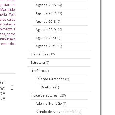
peitar e a
Agenda 2016
(14)
e Machado,
Agenda 2017
(13)
mória. Tem
ares calou
Agenda 2018
(9)
el saber e
poimento e
Agenda 2019
(10)
hos, netos
Agenda 2020
(9)
ontinuem a
e em todos
Agenda 2021
(16)
Efemérides
(12)
Estrutura
(7)
Histórico
(7)
Relação Diretorias
(2)
ICLE
Diretoria
(1)
DO
DE
Índice de autores
(829)
UE
Adelino Brandão
(1)
Alcindo de Azevedo Sodré
(1)