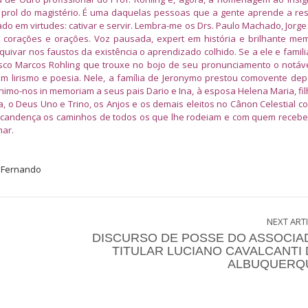
 prol do magistério. É uma daquelas pessoas que a gente aprende a res
do em virtudes: cativar e servir. Lembra-me os Drs. Paulo Machado, Jorg
 corações e orações. Voz pausada, expert em história e brilhante me
uivar nos faustos da existência o aprendizado colhido. Se a ele e famili
isco Marcos Rohling que trouxe no bojo de seu pronunciamento o notáv
em lirismo e poesia. Nele, a família de Jeronymo prestou comovente de
imo-nos in memoriam a seus pais Dario e Ina, à esposa Helena Maria, fil
, o Deus Uno e Trino, os Anjos e os demais eleitos no Cânon Celestial c
 encandença os caminhos de todos os que lhe rodeiam e com quem receb
mar.
NEXT ART
DISCURSO DE POSSE DO ASSOCIA
TITULAR LUCIANO CAVALCANTI 
ALBUQUERQ