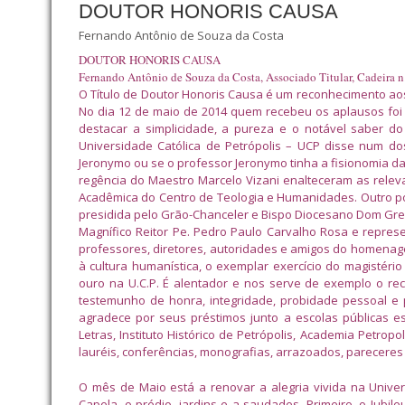
DOUTOR HONORIS CAUSA
Fernando Antônio de Souza da Costa
DOUTOR HONORIS CAUSA
Fernando Antônio de Souza da Costa, Associado Titular, Cadeira n.
O Título de Doutor Honoris Causa é um reconhecimento aos i
No dia 12 de maio de 2014 quem recebeu os aplausos foi 
destacar a
simplicidade, a pureza e o notável saber 
Universidade Católica de Petrópolis – UCP disse num do
Jeronymo ou se o professor Jeronymo tinha a fisionomia d
regência do Maestro Marcelo Vizani enalteceram as relev
Acadêmica do Centro de Teologia e Humanidades. Outro po
presidida pelo Grão-Chanceler e Bispo Diocesano Dom Gr
Magnífico Reitor Pe. Pedro Paulo Carvalho Rosa e represe
professores, diretores, autoridades e amigos do homena
à cultura humanística, o exemplar exercício do magistéri
ouro na U.C.P. É alentador e nos serve de exemplo o re
testemunho de honra, integridade, probidade pessoal e 
agradece por seus préstimos junto a escolas públicas est
Letras, Instituto Histórico de Petrópolis, Academia Petro
lauréis, conferências, monografias, arrazoados, pareceres e
O mês de Maio está a renovar a alegria vivida na Univers
Capela, o prédio, jardins e a saudades. Primeiro, o Jubi