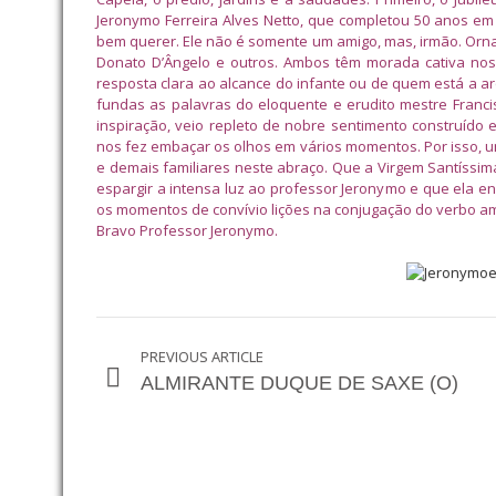
Jeronymo Ferreira Alves Netto, que completou 50 anos em
bem querer. Ele não é somente um amigo, mas, irmão. Orna
Donato D’Ângelo e outros. Ambos têm morada cativa nos
resposta clara ao alcance do infante ou de quem está a arq
fundas as palavras do eloquente e erudito mestre Franc
inspiração, veio repleto de nobre sentimento construído 
nos fez embaçar os olhos em vários momentos. Por isso, un
e demais familiares neste abraço. Que a Virgem Santíssima
espargir a intensa luz ao professor Jeronymo e que ela
os momentos de convívio lições na conjugação do verbo a
Bravo Professor Jeronymo.
PREVIOUS ARTICLE
ALMIRANTE DUQUE DE SAXE (O)