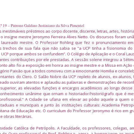
º 19 – Patrono Galdino Justiniano da Silva Pimentel
nestimáveis préstimos ao corpo docente, discente, letras, artes, história 
o insigne mestre Jeronymo Ferreira Alves Netto. Os discursos foram u
do laureado mestre. O Professor Rohling que fez o pronunciamento e
s trechos de sua fala que não sabia se “a UCP tinha a fisionomia do
a UCP porque ambos se confundem”. O Colégio de Aplicação e o Coral Lau
antes contribuições por ele prestadas. A sessão solene integrou a Sét
nto alto foi a exposição em honra ao insigne mestre e a Missa em Ação
egório Paixão que a todos comoveu com a
emocionante Homilia e concele
ntantes do Clero. O Salão Nobre da UCP repleto de alunos, ex-alunos, f
geado ouviram atentos e aplaudiu as palavras e demonstrações de reco
o superior, as elevadas funções e encargos acadêmicos ao longo desse 
conhecimento unânime que ornam o historiador/historiógrafo que é me
profissional.” A Cidade se ufana em elevar ao pódio aquele a quem o
aduais e municipais e junto às instituições culturais: Academia Petrop
politana de Educação etc. O curriculum do Professor Jeronymo é rico em g
 obras literárias.
idade Católica de Petrópolis. A Faculdade, os professores, colegas, a
leu de Ouro profissional do Prof. Rohling e, agora, a homenagem ao insi