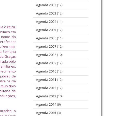
Agenda 2002
(12)
Agenda 2003
(12)
Agenda 2004
(11)
e cultura.
Agenda 2005
(12)
nânimes em
m nome da
Agenda 2006
(11)
 Professor
Agenda 2007
(12)
s Deo sob-
ima Semana
Agenda 2008
(10)
 de Graças
brada pelo
Agenda 2009
(12)
amiliares,
nhecimento
Agenda 2010
(12)
jubileu de
Agenda 2011
(12)
stre “e dá
 município
Agenda 2012
(12)
olitana de
raduações,
Agenda 2013
(10)
Agenda 2014
(9)
mizades, a
Agenda 2015
(3)
gne mestre