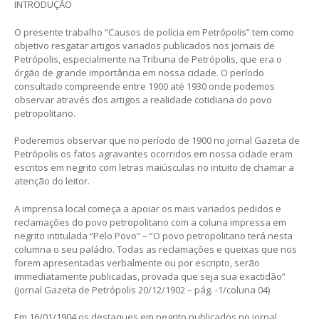
INTRODUÇÃO
O presente trabalho “Causos de polícia em Petrópolis” tem como
objetivo resgatar artigos variados publicados nos jornais de
Petrópolis, especialmente na Tribuna de Petrópolis, que era o
órgão de grande importância em nossa cidade. O período
consultado compreende entre 1900 até 1930 onde podemos
observar através dos artigos a realidade cotidiana do povo
petropolitano.
Poderemos observar que no período de 1900 no jornal Gazeta de
Petrópolis os fatos agravantes ocorridos em nossa cidade eram
escritos em negrito com letras maiúsculas no intuito de chamar a
atenção do leitor.
A imprensa local começa a apoiar os mais variados pedidos e
reclamações do povo petropolitano com a coluna impressa em
negrito intitulada “Pelo Povo” – “O povo petropolitano terá nesta
columna o seu paládio. Todas as reclamações e queixas que nos
forem apresentadas verbalmente ou por escripto, serão
immediatamente publicadas, provada que seja sua exactidão”
(jornal Gazeta de Petrópolis 20/12/1902 – pág. -1/coluna 04)
Em 16/01/1904 os destaques em negrito publicados no jornal