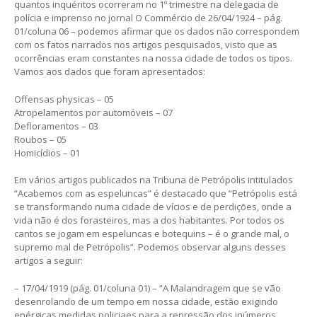
quantos inquéritos ocorreram no 1º trimestre na delegacia de
polícia e imprenso no jornal O Commércio de 26/04/1924 – pág.
01/coluna 06 – podemos afirmar que os dados não correspondem
com os fatos narrados nos artigos pesquisados, visto que as
ocorrências eram constantes na nossa cidade de todos os tipos.
Vamos aos dados que foram apresentados:
Offensas physicas – 05
Atropelamentos por automóveis – 07
Defloramentos – 03
Roubos – 05
Homicídios – 01
Em vários artigos publicados na Tribuna de Petrópolis intitulados
“Acabemos com as espeluncas” é destacado que “Petrópolis está
se transformando numa cidade de vícios e de perdições, onde a
vida não é dos forasteiros, mas a dos habitantes. Por todos os
cantos se jogam em espeluncas e botequins – é o grande mal, o
supremo mal de Petrópolis”. Podemos observar alguns desses
artigos a seguir:
– 17/04/1919 (pág. 01/coluna 01) – “A Malandragem que se vão
desenrolando de um tempo em nossa cidade, estão exigindo
enérgicas medidas policiaes para a repressão dos inúmeros