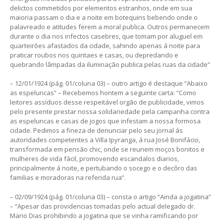
delictos commetidos por elementos estranhos, onde em sua
maioria passam o dia e a noite em botequins bebendo onde o
palavreado e atitudes ferem a moral publica. Outros permanecem
durante o dia nos infectos casebres, que tomam por aluguel em
quarteirões afastados da cidade, sahindo apenas á noite para
praticar roubos nos quintaes e casas, ou depredando e
quebrando lâmpadas da iluminação publica pelas ruas da cidade”
– 12/01/1924 (pág. 01/coluna 03) – outro artigo é destaque “Abaixo
as espeluncas” – Recebemos hontem a seguinte carta: “Como
leitores assíduos desse respeitável orgão de publicidade, vimos
pelo presente prestar nossa solidariedade pela campanha contra
as espeluncas e casas de jogos que infestam a nossa formosa
cidade. Pedimos a fineza de denunciar pelo seu jornal ás
autoridades competentes a Villa Ipyranga, á rua José Bonifácio,
transformada em pensão chic, onde se reunem moços bonitos e
mulheres de vida fácil, promovendo escandalos diarios,
principalmente á noite, e pertubando o socego e o decôro das
familias e moradoras na referida rua”.
– 02/09/1924 (pág. 01/coluna 03) – consta o artigo “Ainda a jogatina”
– “Apesar das providencias tomadas pelo actual delegado dr.
Mario Dias prohibindo a jogatina que se vinha ramificando por