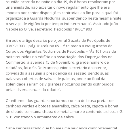
reunião ocorrida na noite do dia 19, ás 8 horas resolveram por
unanimidade, não acceitar o novo regulamento que lhe era
imposto por conter disposições contrarias ao fim para o qual foi
organizada a Guarda Nocturna, suspendendo nesta mesma noite
o serviço de vigilância por tempo indeterminado”. Assinado João
Napoleão Olive, secretario. Petrópolis 19/06/1903
Em outro artigo descrito pelo jornal Gazeta de Petrópolis de
03/09/1903 – pág. 01/coluna 05 – é relatada a inauguração do
Corpo dos Vigilantes Nocturnos de Petrópolis – “Ás 10 horas da
noite reunidos no edifício da Associação dos Empregados no
Commercio, á avenida 15 de Novembro, grande numero de
cidadãos, foi o Sr. Dr. Martins Junior, secretario do interior,
convidado á assumir a presidência da sessão, sendo suas
palavras cobertas de salvas de palmas, onde ao final da
solenidade saíram os vigilantes nocturnos sendo distribuídos
pelas diversas ruas da cidade”.
O uniforme dos guardas nocturnos consta de blusa preta com
canhões verdes e botões amarellos, calça preta, capote e bonet
de oleado com tuma chapa de metal amarelo contendo as letras G.
N. P. constando o armamento de sabre.
Cabe ser ressaltado que houve uma mudança comportamental