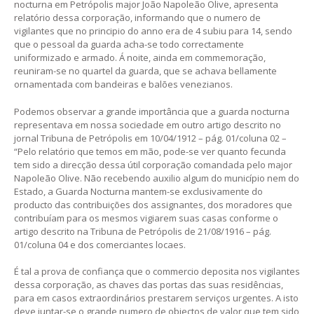
nocturna em Petrópolis major João Napoleão Olive, apresenta
relatório dessa corporação, informando que o numero de
vigilantes que no principio do anno era de 4 subiu para 14, sendo
que o pessoal da guarda acha-se todo correctamente
uniformizado e armado. Á noite, ainda em commemoração,
reuniram-se no quartel da guarda, que se achava bellamente
ornamentada com bandeiras e balões venezianos.
Podemos observar a grande importância que a guarda nocturna
representava em nossa sociedade em outro artigo descrito no
jornal Tribuna de Petrópolis em 10/04/1912 – pág. 01/coluna 02 –
“Pelo relatório que temos em mão, pode-se ver quanto fecunda
tem sido a direcção dessa útil corporação comandada pelo major
Napoleão Olive. Não recebendo auxilio algum do município nem do
Estado, a Guarda Nocturna mantem-se exclusivamente do
producto das contribuições dos assignantes, dos moradores que
contribuíam para os mesmos vigiarem suas casas conforme o
artigo descrito na Tribuna de Petrópolis de 21/08/1916 – pág.
01/coluna 04 e dos comerciantes locaes.
É tal a prova de confiança que o commercio deposita nos vigilantes
dessa corporação, as chaves das portas das suas residências,
para em casos extraordinários prestarem serviços urgentes. A isto
deve juntar-se o grande numero de objectos de valor que tem sido