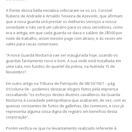
A frente dessa bella iniciativa collocaram-se os srs. Coronel
Rubens de Andrade e Arnaldo Teixeira de Azevedo, que afirmam
que a nova guarda virá prestar os melhores serviços a nossa
sociedade e não será um calvário para os seus servidores, como
era a antiga, em que cada guarda se dava o salário de 2$500 por
noite de trabalho, assim mesmo pago com atraso, e ás vezes em
vales para casas comerciaes.
“A nova Guarda Nocturna vae ser inaugurada hoje, usando os
guardas fardamento novo e bom. A sua sede está installada em
uma sala, nos fundos do quartel da policia, na Avenida 15 de
Novembro”.
Em outro artigo na Tribuna de Petrópolis de 08/10/1921 – pág.
01/coluna 04 – podemos destacar elogios feitos pela imprensa
ressaltando “os esforços destes illustres cavalleiros da Guarda
Nocturna á sociedade petropolitana que acabaram, de vez, com as
queixas constantes de furtos de gallinhas, tão communs, e isso já
representa alguma coisa digna de registro em beneficio desta
corporação”.
Porém verifica-se que no levantamento realizado referente á