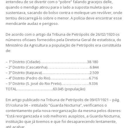
entendeu de se divertir com o “pobre” falando gracejos delle,
quando o mendigo atirou para o lado a suposta muleta que o
sustentava, sacando do bolso contra o moleque um revólver, onde
tentou descarregá-lo sobre o menor. A polícia deve encontrar esse
mendicante audaz e perigoso.
De acordo com o artigo da Tribuna de Petrópolis de 26/02/1920 os
números oficiaes fornecidos pela Diretoria Geral de estatística, do
Ministério da Agricultura a população de Petrópolis era constituída
de:
– 1º Distrito (Cidade)………………………………………38.180
– 2º Distrito (Cascatinha)…………………………. ………6.844
– 3º Distrito (Itaipava)……………………………………….2.509
– 4º Distrito (Pedro do Rio)……………………….. ……..6.716
– 5º Distrito (S. José do Rio Preto)………………. …….9.336
TOTAL……………………………..63.045 (população)
Em artigo publicado na Tribuna de Petrópolis de 09/07/1921 – pág.
01/coluna 04 – intitulado “Guarda Nocturna”, verificamos o
contentamento pela nova reorganização da mesma pelos dizeres:
“Está reorganizada e sob melhores auspícios, a Guarda Nocturna,
instituição que já tivemos e que foi desaparecendo lentamente,
até acabar.