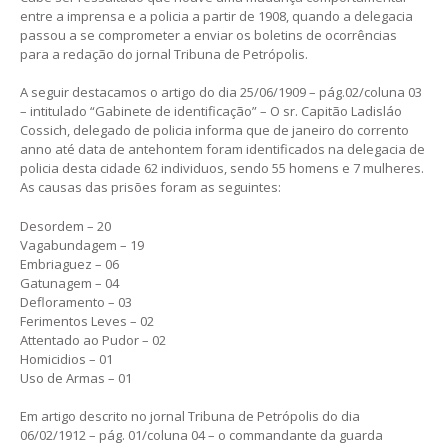
entre a imprensa e a policia a partir de 1908, quando a delegacia
passou a se comprometer a enviar os boletins de ocorrências
para a redação do jornal Tribuna de Petrópolis.
A seguir destacamos o artigo do dia 25/06/1909 – pág.02/coluna 03
– intitulado “Gabinete de identificação” – O sr. Capitão Ladisláo
Cossich, delegado de policia informa que de janeiro do corrento
anno até data de antehontem foram identificados na delegacia de
policia desta cidade 62 individuos, sendo 55 homens e 7 mulheres.
As causas das prisões foram as seguintes:
Desordem – 20
Vagabundagem – 19
Embriaguez – 06
Gatunagem – 04
Defloramento – 03
Ferimentos Leves – 02
Attentado ao Pudor – 02
Homicidios – 01
Uso de Armas – 01
Em artigo descrito no jornal Tribuna de Petrópolis do dia
06/02/1912 – pág. 01/coluna 04 – o commandante da guarda