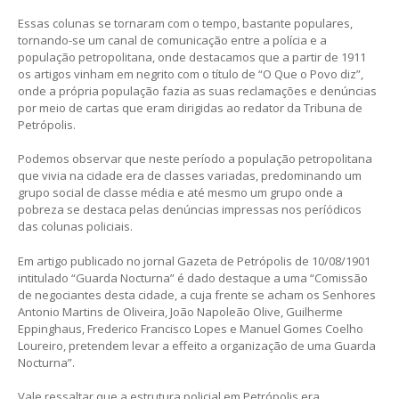
Essas colunas se tornaram com o tempo, bastante populares,
tornando-se um canal de comunicação entre a polícia e a
população petropolitana, onde destacamos que a partir de 1911
os artigos vinham em negrito com o título de “O Que o Povo diz”,
onde a própria população fazia as suas reclamações e denúncias
por meio de cartas que eram dirigidas ao redator da Tribuna de
Petrópolis.
Podemos observar que neste período a população petropolitana
que vivia na cidade era de classes variadas, predominando um
grupo social de classe média e até mesmo um grupo onde a
pobreza se destaca pelas denúncias impressas nos períódicos
das colunas policiais.
Em artigo publicado no jornal Gazeta de Petrópolis de 10/08/1901
intitulado “Guarda Nocturna” é dado destaque a uma “Comissão
de negociantes desta cidade, a cuja frente se acham os Senhores
Antonio Martins de Oliveira, João Napoleão Olive, Guilherme
Eppinghaus, Frederico Francisco Lopes e Manuel Gomes Coelho
Loureiro, pretendem levar a effeito a organização de uma Guarda
Nocturna”.
Vale ressaltar que a estrutura policial em Petrópolis era