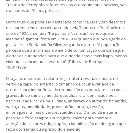
Tribuna de Petrópolis referentes aos acontecimentos policiais, são
chamados de “Com a policia”.
Outro titulo que pode ser destacado como “causos”, são descritos
na imprensa em uma coluna criada pela Tribuna de Petrópolis no
ano de 1907, chamada “Na policia e Nas ruas”, sendo que a
mesma só ganhou força em 20/01/1909 quando o subdelegado de
polícia era o Sr. Napoleão Olive, segundo o jornal: “A população
percebe que a imprensa é o meio de comunicação que consegue
alertar as autoridades para que a cidade esteja mais limpa, menos
violenta e com menos desordem” (Tribuna de Petrópolis
19/01/1909).
O lugar ocupado pela coluna no jornal era invariavelmente no
verso da capa. No entanto, o tamanho da coluna variava de
acordo com a importância da reclamação dos populares ou com a
gravidade do crime cometido, que, aliás, era identificado pela
nacionalidade, cor de pele, idade, endereço do autor do: homicídio,
vadiagens, mendicidade, prostituição, furto, agressão,
embriaguez, crimes diversos, suicídios etc. O início da matéria
possuía o título sempre em “negrito”, talvez para chamar a
atenção dos leitores e, logo após, a identificação do delegado que
fez a ocorrência ou a prisão do elemento.