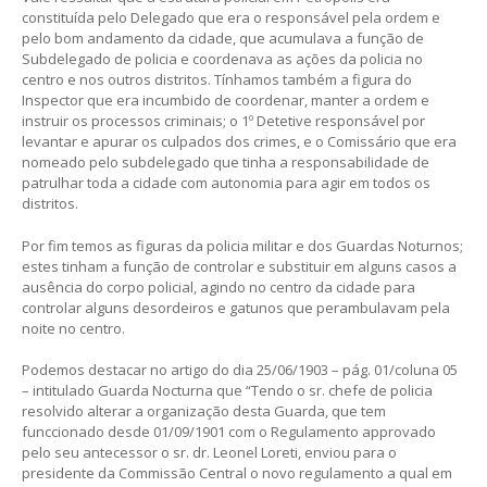
constituída pelo Delegado que era o responsável pela ordem e
pelo bom andamento da cidade, que acumulava a função de
Subdelegado de policia e coordenava as ações da policia no
centro e nos outros distritos. Tínhamos também a figura do
Inspector que era incumbido de coordenar, manter a ordem e
instruir os processos criminais; o 1º Detetive responsável por
levantar e apurar os culpados dos crimes, e o Comissário que era
nomeado pelo subdelegado que tinha a responsabilidade de
patrulhar toda a cidade com autonomia para agir em todos os
distritos.
Por fim temos as figuras da policia militar e dos Guardas Noturnos;
estes tinham a função de controlar e substituir em alguns casos a
ausência do corpo policial, agindo no centro da cidade para
controlar alguns desordeiros e gatunos que perambulavam pela
noite no centro.
Podemos destacar no artigo do dia 25/06/1903 – pág. 01/coluna 05
– intitulado Guarda Nocturna que “Tendo o sr. chefe de policia
resolvido alterar a organização desta Guarda, que tem
funccionado desde 01/09/1901 com o Regulamento approvado
pelo seu antecessor o sr. dr. Leonel Loreti, enviou para o
presidente da Commissão Central o novo regulamento a qual em