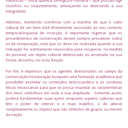
naturezas – física, química, biológica e humana –, que possam agir
sozinhos ou conjuntamente, ameaçando ou destruindo a sua
integridade.
Ademais, mantendo coerência com a máxima de que o valor
cultural de um bem está diretamente associado ao seu contexto
temporal/espacial de inserção, é importante registrar que os
procedimentos de conservação devem sempre prevalecer sobre
os de restauração, esta que só deve ser realizada quando a sua
indicação for estritamente necessária para recuperar, na medida
do possível, um objeto cultural deteriorado ou arruinado na sua
forma, desenho, cor e/ou função.
Por fim, é imperioso que os agentes direcionados ao campo da
conservação/restauração busquem uma formação acadêmica que
possibilite assimilar os conteúdos teórico-prático e as condutas
éticas necessárias para que se possa respeitar as características
dos bens simbólicos em toda a sua amplitude. Somente assim,
poderá fundamentar suas ações enquanto sujeitos culturais que
têm o poder de intervir e o mais maléfico, o de alterar
completamente os objetos que são símbolos de grupos ou mesmo
da nação.