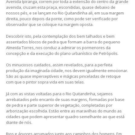
Avenida Ipiranga, correm por toda a extensão do centro da grande
avenida, cruzam esta praça, escondidas, quase debaixo de
nossos pés, e se lançam no Rio Quitandinha ali, em sua margem
direita, pouco depois da ponte, como pode ser verificado por
observador que se coloque na margem oposta.
Descobrir isto, pela contemplação dos bem talhados e bem
assentados blocos de pedra que formam a barra do pequeno
Almeida Torres, nos conduz a admirar os pormenores da
concepção e da execução do plano urbanístico de Petrópolis.
Os minuciosos cuidados, assim revelados, para a perfeita
produção da imaginada cidade, nos devem igualmente emocionar.
São as quase imperceptíveis e mágicas pinceladas de retoque
com que o pintor sopra vida em suas telas.
Já com as vistas voltadas para o Rio Quitandinha, sejamos
arrebatados pelo encanto de suas margens, formadas por base
de pedra e parte superior de vegetação, completadas por
arborização escolhida. Estão entre as maravilhas do mundo as
cidades que podem apresentar quadro semelhante ao que está
diante de nós.
Rios e árvores arrumados junto aos caminhos dos homens. Em