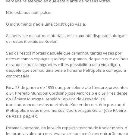
verdadeira atenção ao que está diante de nossas vistas.
Não estamos num palco.
O monumento não é uma construção vazia.
As pedras e os outros materiais artisticamente dispostos abrigam
os restos mortais de Koeler.
São os restos mortais daquele que caminhou tantas vezes por
estes mesmos espaços que hoje ocupamos, daquele que acolheu
e tranquilizou os imigrantes e lhes possibilitou uma vida digna,
daquele que sonhou uma bela e humana Petrópolis e começou a
concretizá-la.
Foi a 23 de janeiro de 1955 que, por solene ato fúnebre, presentes
o Sr. Prefeito Municipal Cordolino José Ambrósio e o Sr. Presidente
da Câmara Municipal Arnaldo Teixeira de Azevedo, se
transladaram os restos mortais de Koeler do cemitério para aqui
(Petrópolis e seus monumentos, Coordenação Geral: José Ribeiro
de Assis, pág. 47).
Estamos, portanto, no local do repouso terreno de Koeler morto. A
lembrança vale para nos levar ao respeito e à concentração que o