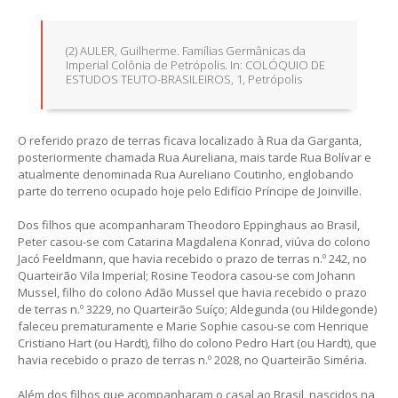
(2) AULER, Guilherme. Famílias Germânicas da
Imperial Colônia de Petrópolis. In: COLÓQUIO DE
ESTUDOS TEUTO-BRASILEIROS, 1, Petrópolis
O referido prazo de terras ficava localizado à Rua da Garganta,
posteriormente chamada Rua Aureliana, mais tarde Rua Bolívar e
atualmente denominada Rua Aureliano Coutinho, englobando
parte do terreno ocupado hoje pelo Edifício Príncipe de Joinville.
Dos filhos que acompanharam Theodoro Eppinghaus ao Brasil,
Peter casou-se com Catarina Magdalena Konrad, viúva do colono
Jacó Feeldmann, que havia recebido o prazo de terras n.º 242, no
Quarteirão Vila Imperial; Rosine Teodora casou-se com Johann
Mussel, filho do colono Adão Mussel que havia recebido o prazo
de terras n.º 3229, no Quarteirão Suíço; Aldegunda (ou Hildegonde)
faleceu prematuramente e Marie Sophie casou-se com Henrique
Cristiano Hart (ou Hardt), filho do colono Pedro Hart (ou Hardt), que
havia recebido o prazo de terras n.º 2028, no Quarteirão Siméria.
Além dos filhos que acompanharam o casal ao Brasil, nascidos na