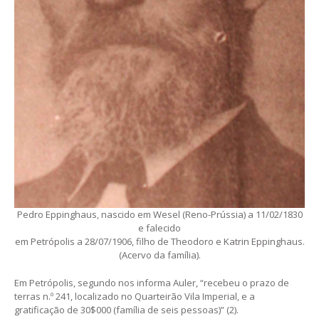
Pedro Eppinghaus, nascido em Wesel (Reno-Prússia) a 11/02/1830
e falecido
em Petrópolis a 28/07/1906, filho de Theodoro e Katrin Eppinghaus.
(Acervo da família).
Em Petrópolis, segundo nos informa Auler, “recebeu o prazo de
terras n.º 241, localizado no Quarteirão Vila Imperial, e a
gratificação de 30$000 (família de seis pessoas)” (2).