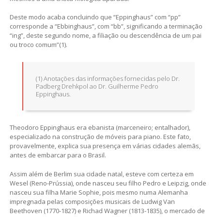
Deste modo acaba concluindo que “Eppinghaus” com “pp”
corresponde a “Ebbinghaus”, com “bb”, significando a terminação
“ing”, deste segundo nome, a filiação ou descendência de um pai
ou troco comum”(1).
(1) Anotações das informações fornecidas pelo Dr.
Padberg Drehkpol ao Dr. Guilherme Pedro
Eppinghaus.
Theodoro Eppinghaus era ebanista (marceneiro; entalhador),
especializado na construção de móveis para piano. Este fato,
provavelmente, explica sua presença em várias cidades alemãs,
antes de embarcar para o Brasil.
Assim além de Berlim sua cidade natal, esteve com certeza em
Wesel (Reno-Prússia), onde nasceu seu filho Pedro e Leipzig, onde
nasceu sua filha Marie Sophie, pois mesmo numa Alemanha
impregnada pelas composições musicais de Ludwig Van
Beethoven (1770-1827) e Richad Wagner (1813-1835), o mercado de