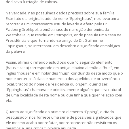
dedicava à criação de cabras.
Na verdade, não possuímos dados precisos sobre sua família.
Este fato e a originalidade do nome “Eppinghaus”, nos levaram a
recorrer a um interessante estudo levado a efeito pelo Dr.
Padberg Drehkpol, alemão, nascido na região denominada
Westphalia, que residiu em Petrópolis, onde possuía uma casa na
Presidência e que, tornando-se amigo do Dr. Guilherme
Eppinghaus, se interessou em descobrir o significado etimológico
da palavra.
Assim, afirma o referido estudioso que “o segundo elemento
(haus = casa) corresponde em antigo e baixo alemão a “hus”, em
inglês “house” e em holandês “huis”, concluindo deste modo que o
nome pertence à classe numerosa dos apelidos de proveniência
local, tirados do nome da residência ou origem, quer dizer:
“Eppinghaus” chamava-se primitivamente alguém que era natural
de uma localidade deste nome ou que tinha qualquer relação com
ela.
Quanto ao significado do primeiro elemento “Epping”, o citado
pesquisador nos fornece uma série de possíveis significados que
ele mesmo acaba por refutar, por reconhecer não resistirem os
mesmos a uma crítica filológica apurada.