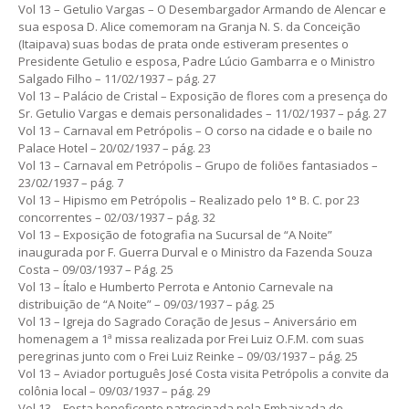
Vol 13 – Getulio Vargas – O Desembargador Armando de Alencar e
sua esposa D. Alice comemoram na Granja N. S. da Conceição
(Itaipava) suas bodas de prata onde estiveram presentes o
Presidente Getulio e esposa, Padre Lúcio Gambarra e o Ministro
Salgado Filho – 11/02/1937 – pág. 27
Vol 13 – Palácio de Cristal – Exposição de flores com a presença do
Sr. Getulio Vargas e demais personalidades – 11/02/1937 – pág. 27
Vol 13 – Carnaval em Petrópolis – O corso na cidade e o baile no
Palace Hotel – 20/02/1937 – pág. 23
Vol 13 – Carnaval em Petrópolis – Grupo de foliões fantasiados –
23/02/1937 – pág. 7
Vol 13 – Hipismo em Petrópolis – Realizado pelo 1° B. C. por 23
concorrentes – 02/03/1937 – pág. 32
Vol 13 – Exposição de fotografia na Sucursal de “A Noite”
inaugurada por F. Guerra Durval e o Ministro da Fazenda Souza
Costa – 09/03/1937 – Pág. 25
Vol 13 – Ítalo e Humberto Perrota e Antonio Carnevale na
distribuição de “A Noite” – 09/03/1937 – pág. 25
Vol 13 – Igreja do Sagrado Coração de Jesus – Aniversário em
homenagem a 1ª missa realizada por Frei Luiz O.F.M. com suas
peregrinas junto com o Frei Luiz Reinke – 09/03/1937 – pág. 25
Vol 13 – Aviador português José Costa visita Petrópolis a convite da
colônia local – 09/03/1937 – pág. 29
Vol 13 – Festa beneficente patrocinada pela Embaixada de