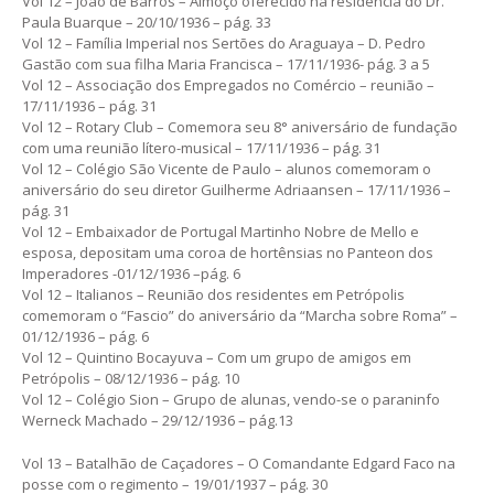
Vol 12 – João de Barros – Almoço oferecido na residência do Dr.
Paula Buarque – 20/10/1936 – pág. 33
Vol 12 – Família Imperial nos Sertões do Araguaya – D. Pedro
Gastão com sua filha Maria Francisca – 17/11/1936- pág. 3 a 5
Vol 12 – Associação dos Empregados no Comércio – reunião –
17/11/1936 – pág. 31
Vol 12 – Rotary Club – Comemora seu 8° aniversário de fundação
com uma reunião lítero-musical – 17/11/1936 – pág. 31
Vol 12 – Colégio São Vicente de Paulo – alunos comemoram o
aniversário do seu diretor Guilherme Adriaansen – 17/11/1936 –
pág. 31
Vol 12 – Embaixador de Portugal Martinho Nobre de Mello e
esposa, depositam uma coroa de hortênsias no Panteon dos
Imperadores -01/12/1936 –pág. 6
Vol 12 – Italianos – Reunião dos residentes em Petrópolis
comemoram o “Fascio” do aniversário da “Marcha sobre Roma” –
01/12/1936 – pág. 6
Vol 12 – Quintino Bocayuva – Com um grupo de amigos em
Petrópolis – 08/12/1936 – pág. 10
Vol 12 – Colégio Sion – Grupo de alunas, vendo-se o paraninfo
Werneck Machado – 29/12/1936 – pág.13
Vol 13 – Batalhão de Caçadores – O Comandante Edgard Faco na
posse com o regimento – 19/01/1937 – pág. 30