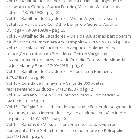
Vol 16 –Batalhão de Caçadores – Visita da missão argentina na
presença do General Franco Ferreira, Meira de Vasconcellos e
outros – 13/09/1938 – pág. 25
Vol 16 – Batalhão de Caçadores – Missão Argentina visita o
batalhão, vendo-se o Cel. Odílio Denys e o General Abraham
Quiroga – 18/09/10938 – pág. 25
Vol 16 – Batalhão de Caçadores – Mais de 800 atletas participaram
da 3ª Corrida da Primavera em Petrópolis – 27/09/1938 – pág. 1 e 40
Vol 16 – Escola Doméstica N. S. do Amparo – Solenidade na
colocação do retrato do Presidente Getulio Vargas no
estabelecimento, na presença do Prefeito Cardoso de Miranda e
do Juiz Maurity Filho – 27/09/1938 – pág. 6
Vol 16 – Batalhão de Caçadores – A Corrida da Primavera –
27/09/1938 – pág. 40
Vol 16 – Corrida da Primavera – Cerca de 800 atletas
representando 23 clubs – 04/10/1938 – pág. 12
Vol 16 – Serrano F. C e o Clube Petropolitano – Competição –
04/10/1938 – pág. 13
Vol 16 – Colégio Sion – Jubileu de sua fundação, vendo-se grupo de
ex-alunas, o pátio interno do colégio e as alunas no pátio interno
de patins – 11/10/1938 – pág. 40
Vol 16 – Bandas de Música – Concerto das bandas Euterpe,
Comercial e 1° de Setembro no coreto na cidade de Petrópolis
-22/11/1938 – pág. 6