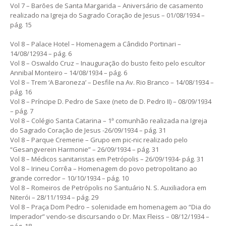
Vol 7 – Barões de Santa Margarida – Aniversário de casamento
realizado na Igreja do Sagrado Coração de Jesus – 01/08/1934 –
pág. 15
Vol 8 – Palace Hotel – Homenagem a Cândido Portinari –
14/08/12934 – pág. 6
Vol 8 – Oswaldo Cruz – Inauguração do busto feito pelo escultor
Annibal Monteiro – 14/08/1934 – pág. 6
Vol 8 – Trem ‘A Baroneza’ – Desfile na Av. Rio Branco – 14/08/1934 –
pág. 16
Vol 8 – Príncipe D. Pedro de Saxe (neto de D. Pedro II) – 08/09/1934
– pág. 7
Vol 8 – Colégio Santa Catarina – 1ª comunhão realizada na Igreja
do Sagrado Coração de Jesus -26/09/1934 – pág. 31
Vol 8 – Parque Cremerie – Grupo em pic-nic realizado pelo
“Gesangverein Harmonie” – 26/09/1934 – pág. 31
Vol 8 – Médicos sanitaristas em Petrópolis – 26/09/1934- pág. 31
Vol 8 – Irineu Corrêa – Homenagem do povo petropolitano ao
grande corredor – 10/10/1934 – pág. 10
Vol 8 – Romeiros de Petrópolis no Santuário N. S. Auxiliadora em
Niterói – 28/11/1934 – pág. 29
Vol 8 – Praça Dom Pedro – solenidade em homenagem ao “Dia do
Imperador” vendo-se discursando o Dr. Max Fleiss – 08/12/1934 –