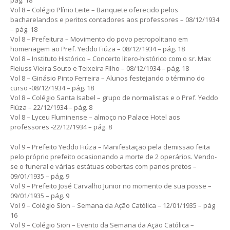
pág. 18
Vol 8 – Colégio Plínio Leite – Banquete oferecido pelos
bacharelandos e peritos contadores aos professores – 08/12/1934
– pág. 18
Vol 8 – Prefeitura – Movimento do povo petropolitano em
homenagem ao Pref. Yeddo Fiúza – 08/12/1934 – pág. 18
Vol 8 – Instituto Histórico – Concerto litero-histórico com o sr. Max
Fleiuss Vieira Souto e Teixeira Filho – 08/12/1934 – pág. 18
Vol 8 – Ginásio Pinto Ferreira – Alunos festejando o término do
curso -08/12/1934 – pág. 18
Vol 8 – Colégio Santa Isabel – grupo de normalistas e o Pref. Yeddo
Fiúza – 22/12/1934 – pág. 8
Vol 8 – Lyceu Fluminense – almoço no Palace Hotel aos
professores -22/12/1934 – pág. 8
Vol 9 – Prefeito Yeddo Fiúza – Manifestação pela demissão feita
pelo próprio prefeito ocasionando a morte de 2 operários. Vendo-
se o funeral e várias estátuas cobertas com panos pretos –
09/01/1935 – pág. 9
Vol 9 – Prefeito José Carvalho Junior no momento de sua posse –
09/01/1935 – pág. 9
Vol 9 – Colégio Sion – Semana da Ação Católica – 12/01/1935 – pág
16
Vol 9 – Colégio Sion – Evento da Semana da Ação Católica –