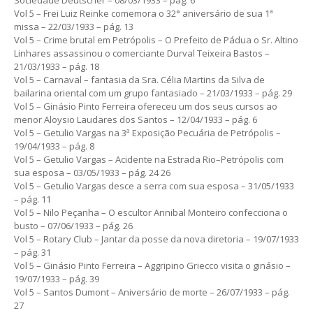
Vol 5 – Frei Luiz Reinke comemora o 32° aniversário de sua 1ª
missa – 22/03/1933 – pág. 13
Vol 5 – Crime brutal em Petrópolis – O Prefeito de Pádua o Sr. Altino
Linhares assassinou o comerciante Durval Teixeira Bastos –
21/03/1933 – pág. 18
Vol 5 – Carnaval – fantasia da Sra. Célia Martins da Silva de
bailarina oriental com um grupo fantasiado – 21/03/1933 – pág. 29
Vol 5 – Ginásio Pinto Ferreira ofereceu um dos seus cursos ao
menor Aloysio Laudares dos Santos – 12/04/1933 – pág. 6
Vol 5 – Getulio Vargas na 3ª Exposição Pecuária de Petrópolis –
19/04/1933 – pág. 8
Vol 5 – Getulio Vargas – Acidente na Estrada Rio–Petrópolis com
sua esposa – 03/05/1933 – pág. 24 26
Vol 5 – Getulio Vargas desce a serra com sua esposa – 31/05/1933
– pág. 11
Vol 5 – Nilo Peçanha – O escultor Annibal Monteiro confecciona o
busto – 07/06/1933 – pág. 26
Vol 5 – Rotary Club – Jantar da posse da nova diretoria – 19/07/1933
– pág. 31
Vol 5 – Ginásio Pinto Ferreira – Aggripino Griecco visita o ginásio –
19/07/1933 – pág. 39
Vol 5 – Santos Dumont – Aniversário de morte – 26/07/1933 – pág.
27