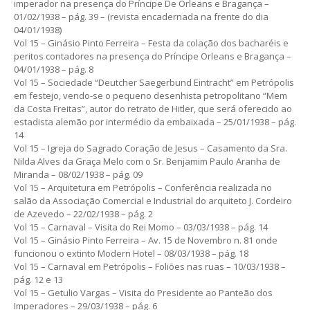
imperador na presença do Príncipe De Orleans e Bragança –
01/02/1938 – pág. 39 – (revista encadernada na frente do dia
04/01/1938)
Vol 15 – Ginásio Pinto Ferreira – Festa da colação dos bacharéis e
peritos contadores na presença do Príncipe Orleans e Bragança –
04/01/1938 – pág. 8
Vol 15 – Sociedade “Deutcher Saegerbund Eintracht” em Petrópolis
em festejo, vendo-se o pequeno desenhista petropolitano “Mem
da Costa Freitas”, autor do retrato de Hitler, que será oferecido ao
estadista alemão por intermédio da embaixada – 25/01/1938 – pág.
14
Vol 15 – Igreja do Sagrado Coração de Jesus – Casamento da Sra.
Nilda Alves da Graça Melo com o Sr. Benjamim Paulo Aranha de
Miranda – 08/02/1938 – pág. 09
Vol 15 – Arquitetura em Petrópolis – Conferência realizada no
salão da Associação Comercial e Industrial do arquiteto J. Cordeiro
de Azevedo – 22/02/1938 – pág. 2
Vol 15 – Carnaval – Visita do Rei Momo – 03/03/1938 – pág. 14
Vol 15 – Ginásio Pinto Ferreira – Av. 15 de Novembro n. 81 onde
funcionou o extinto Modern Hotel – 08/03/1938 – pág. 18
Vol 15 – Carnaval em Petrópolis – Foliões nas ruas – 10/03/1938 –
pág. 12 e 13
Vol 15 – Getulio Vargas – Visita do Presidente ao Panteão dos
Imperadores – 29/03/1938 – pág. 6