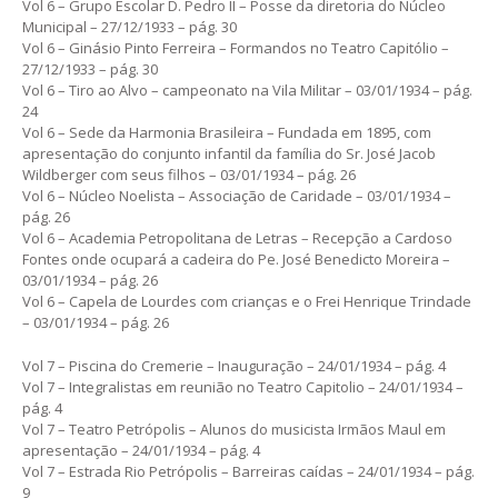
Vol 6 – Grupo Escolar D. Pedro II – Posse da diretoria do Núcleo
Municipal – 27/12/1933 – pág. 30
Vol 6 – Ginásio Pinto Ferreira – Formandos no Teatro Capitólio –
27/12/1933 – pág. 30
Vol 6 – Tiro ao Alvo – campeonato na Vila Militar – 03/01/1934 – pág.
24
Vol 6 – Sede da Harmonia Brasileira – Fundada em 1895, com
apresentação do conjunto infantil da família do Sr. José Jacob
Wildberger com seus filhos – 03/01/1934 – pág. 26
Vol 6 – Núcleo Noelista – Associação de Caridade – 03/01/1934 –
pág. 26
Vol 6 – Academia Petropolitana de Letras – Recepção a Cardoso
Fontes onde ocupará a cadeira do Pe. José Benedicto Moreira –
03/01/1934 – pág. 26
Vol 6 – Capela de Lourdes com crianças e o Frei Henrique Trindade
– 03/01/1934 – pág. 26
Vol 7 – Piscina do Cremerie – Inauguração – 24/01/1934 – pág. 4
Vol 7 – Integralistas em reunião no Teatro Capitolio – 24/01/1934 –
pág. 4
Vol 7 – Teatro Petrópolis – Alunos do musicista Irmãos Maul em
apresentação – 24/01/1934 – pág. 4
Vol 7 – Estrada Rio Petrópolis – Barreiras caídas – 24/01/1934 – pág.
9