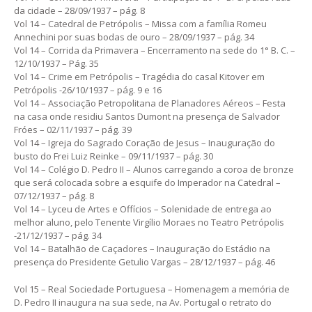
da cidade – 28/09/1937 – pág. 8
Vol 14 – Catedral de Petrópolis – Missa com a família Romeu
Annechini por suas bodas de ouro – 28/09/1937 – pág. 34
Vol 14 – Corrida da Primavera – Encerramento na sede do 1° B. C. –
12/10/1937 – Pág. 35
Vol 14 – Crime em Petrópolis – Tragédia do casal Kitover em
Petrópolis -26/10/1937 – pág. 9 e 16
Vol 14 – Associação Petropolitana de Planadores Aéreos – Festa
na casa onde residiu Santos Dumont na presença de Salvador
Fróes – 02/11/1937 – pág. 39
Vol 14 – Igreja do Sagrado Coração de Jesus – Inauguração do
busto do Frei Luiz Reinke – 09/11/1937 – pág. 30
Vol 14 – Colégio D. Pedro II – Alunos carregando a coroa de bronze
que será colocada sobre a esquife do Imperador na Catedral –
07/12/1937 – pág. 8
Vol 14 – Lyceu de Artes e Offícios – Solenidade de entrega ao
melhor aluno, pelo Tenente Virgílio Moraes no Teatro Petrópolis
-21/12/1937 – pág. 34
Vol 14 – Batalhão de Caçadores – Inauguração do Estádio na
presença do Presidente Getulio Vargas – 28/12/1937 – pág. 46
Vol 15 – Real Sociedade Portuguesa – Homenagem a memória de
D. Pedro II inaugura na sua sede, na Av. Portugal o retrato do