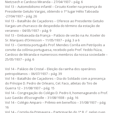
Nietzsech e Cardoso Miranda – 27/04/1937 – pág. 6
Vol 13 – Automobilismo infantil – Circuito Koeler na presença do
Presidente Getulio Vargas, obtendo o 1° lugar Hélio Taboada
-27/04/1937 – pág. 26
Vol 13 – Batalhão de Caçadores – Oferece ao Presidente Getulio
Vargas um churrasco de despedida do término da estação de
veraneio – 04/05/1937 – pág. 9
Vol 13 – Embaixada da França – Palácio de verão na Av. Koeler do
Sr. Marques d’Ormisson – 11/05/1937 – pág. 3 a 6
Vol 13 – Cientista português Prof. Mendes Corrêa em Petrópolis a
convite da colônia portuguesa, recebido pelo Pref. Yeddo Fiúza,
Cardoso de Miranda e numerosos membros da nossa sociedade –
25/05/1937 – pág. 6
Vol 14 – Palácio de Cristal – Eleição da rainha dos operários
petropolitanos – 06/07/1937 – pág. 39
Vol 14 – Batalhão de Caçadores – Dia do Soldado com a presença
do Príncipe D. Pedro de Orleans, Cel. Faco, atletas do Tiro de
Guerra 12 – 31/08/1937 – pág. 15
Vol 14 – Congregação do Colégio D. Pedro II, homenageando o Prof.
Luiz Gastão d’Escragnolle – 31/08/1938 – pág. 16
Vol 14 – Colégio Amparo – Prêmio em benefício – 31/08/1937 – pág.
16
Vol 14 – Corrida da Primavera – Participação do 1° B. C. pelas ruas