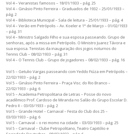
Vol 4 – Veranistas famosos – 18/01/1933 – pág. 25
Vol 4 – Ginásio Pinto Ferreira – Graduados de 1932 – 25/01/1933 –
pág. 2
Vol 4 – Biblioteca Municipal – Sala de leitura – 25/01/1933 – pág. 4
Vol 4 – Verão em Petrópolis – Av. Koeler e 1° de Março – 01/02/1933
– pág. 31
Vol 4 – Ministro Salgado Filho e sua esposa passeando. Grupo de
senhoras, após a missa em Petrópolis. O Ministro Juarez Távora e
sua esposa. Tenistas da inauguração dos jogos noturnos do
Tennis Club – 08/02/1933 – pág. 31
Vol 4 – O Tennis Club – Grupo de jogadores – 08/02/1933 – pág. 16
Vol 5 – Getulio Vargas passeando com Yeddo Fiúza em Petrópolis –
22/02/1933 – pág. 2
Vol 5 – Ginásio Pinto Ferreira – Praça Visc. do Rio Branco –
22/02/1933 – pág. 6
Vol 5 – Academia Petropolitana de Letras – Posse do novo
acadêmico Prof. Cardoso de Miranda no Salão do Grupo Escolar D.
Pedro II – 03/03/1933 – pág. 2
Vol 5 – Grande Hotel – Carnaval – Festa do Club dos 25 –
03/03/1933 – pág. 6
Vol 5 – Carnaval – o rei momo na cidade – 03/03/1933 – pág. 25
Vol 5 – Carnaval – Clube Petropolitano, Teatro Capitólio e
Sociedade Deutscher – 08/03/1933 – pág. 6