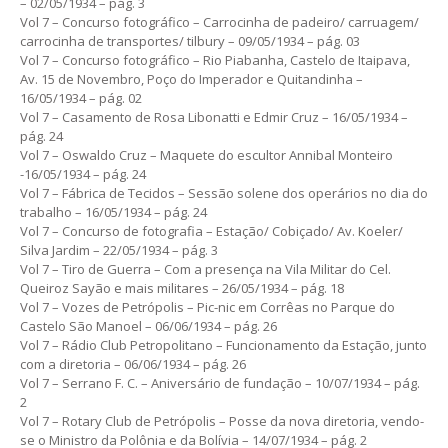
– 02/05/1934 – pág. 3
Vol 7 – Concurso fotográfico – Carrocinha de padeiro/ carruagem/
carrocinha de transportes/ tilbury – 09/05/1934 – pág. 03
Vol 7 – Concurso fotográfico – Rio Piabanha, Castelo de Itaipava,
Av. 15 de Novembro, Poço do Imperador e Quitandinha –
16/05/1934 – pág. 02
Vol 7 – Casamento de Rosa Libonatti e Edmir Cruz – 16/05/1934 –
pág. 24
Vol 7 – Oswaldo Cruz – Maquete do escultor Annibal Monteiro
-16/05/1934 – pág. 24
Vol 7 – Fábrica de Tecidos – Sessão solene dos operários no dia do
trabalho – 16/05/1934 – pág. 24
Vol 7 – Concurso de fotografia – Estação/ Cobiçado/ Av. Koeler/
Silva Jardim – 22/05/1934 – pág. 3
Vol 7 – Tiro de Guerra – Com a presença na Vila Militar do Cel.
Queiroz Sayão e mais militares – 26/05/1934 – pág. 18
Vol 7 – Vozes de Petrópolis – Pic-nic em Corrêas no Parque do
Castelo São Manoel – 06/06/1934 – pág. 26
Vol 7 – Rádio Club Petropolitano – Funcionamento da Estação, junto
com a diretoria – 06/06/1934 – pág. 26
Vol 7 – Serrano F. C. – Aniversário de fundação – 10/07/1934 – pág.
2
Vol 7 – Rotary Club de Petrópolis – Posse da nova diretoria, vendo-
se o Ministro da Polônia e da Bolívia – 14/07/1934 – pág. 2