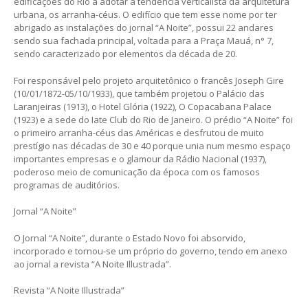
edificações do Rio a adotar a tendência verticalista da arquitetura
urbana, os arranha-céus. O edifício que tem esse nome por ter
abrigado as instalações do jornal “A Noite”, possui 22 andares
sendo sua fachada principal, voltada para a Praça Mauá, n° 7,
sendo caracterizado por elementos da década de 20.
Foi responsável pelo projeto arquitetônico o francês Joseph Gire
(10/01/1872-05/10/1933), que também projetou o Palácio das
Laranjeiras (1913), o Hotel Glória (1922), O Copacabana Palace
(1923) e a sede do Iate Club do Rio de Janeiro. O prédio “A Noite” foi
o primeiro arranha-céus das Américas e desfrutou de muito
prestígio nas décadas de 30 e 40 porque unia num mesmo espaço
importantes empresas e o glamour da Rádio Nacional (1937),
poderoso meio de comunicação da época com os famosos
programas de auditórios.
Jornal “A Noite”
O Jornal “A Noite”, durante o Estado Novo foi absorvido,
incorporado e tornou-se um próprio do governo, tendo em anexo
ao jornal a revista “A Noite Illustrada”.
Revista “A Noite Illustrada”