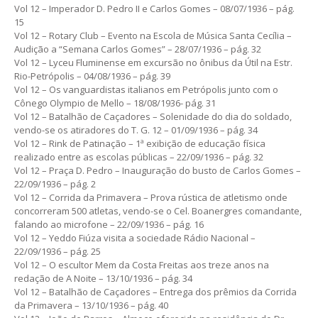
Vol 12 – Imperador D. Pedro II e Carlos Gomes – 08/07/1936 – pág.
15
Vol 12 – Rotary Club – Evento na Escola de Música Santa Cecília –
Audição a “Semana Carlos Gomes” – 28/07/1936 – pág. 32
Vol 12 – Lyceu Fluminense em excursão no ônibus da Útil na Estr.
Rio-Petrópolis – 04/08/1936 – pág. 39
Vol 12 – Os vanguardistas italianos em Petrópolis junto com o
Cônego Olympio de Mello – 18/08/1936- pág. 31
Vol 12 – Batalhão de Caçadores – Solenidade do dia do soldado,
vendo-se os atiradores do T. G. 12 – 01/09/1936 – pág. 34
Vol 12 – Rink de Patinação – 1ª exibição de educação física
realizado entre as escolas públicas – 22/09/1936 – pág. 32
Vol 12 – Praça D. Pedro – Inauguração do busto de Carlos Gomes –
22/09/1936 – pág. 2
Vol 12 – Corrida da Primavera – Prova rústica de atletismo onde
concorreram 500 atletas, vendo-se o Cel. Boanergres comandante,
falando ao microfone – 22/09/1936 – pág. 16
Vol 12 – Yeddo Fiúza visita a sociedade Rádio Nacional –
22/09/1936 – pág. 25
Vol 12 – O escultor Mem da Costa Freitas aos treze anos na
redação de A Noite – 13/10/1936 – pág. 34
Vol 12 – Batalhão de Caçadores – Entrega dos prêmios da Corrida
da Primavera – 13/10/1936 – pág. 40