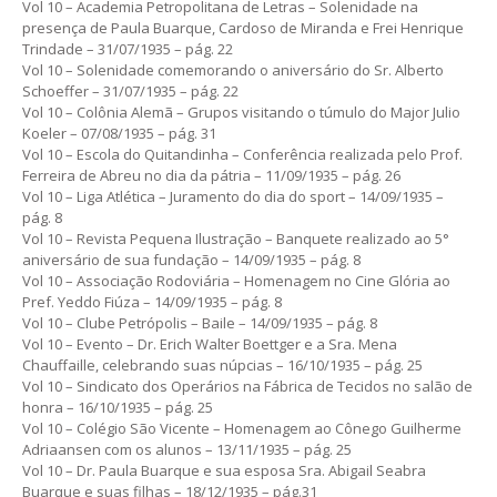
Vol 10 – Academia Petropolitana de Letras – Solenidade na
presença de Paula Buarque, Cardoso de Miranda e Frei Henrique
Trindade – 31/07/1935 – pág. 22
Vol 10 – Solenidade comemorando o aniversário do Sr. Alberto
Schoeffer – 31/07/1935 – pág. 22
Vol 10 – Colônia Alemã – Grupos visitando o túmulo do Major Julio
Koeler – 07/08/1935 – pág. 31
Vol 10 – Escola do Quitandinha – Conferência realizada pelo Prof.
Ferreira de Abreu no dia da pátria – 11/09/1935 – pág. 26
Vol 10 – Liga Atlética – Juramento do dia do sport – 14/09/1935 –
pág. 8
Vol 10 – Revista Pequena Ilustração – Banquete realizado ao 5°
aniversário de sua fundação – 14/09/1935 – pág. 8
Vol 10 – Associação Rodoviária – Homenagem no Cine Glória ao
Pref. Yeddo Fiúza – 14/09/1935 – pág. 8
Vol 10 – Clube Petrópolis – Baile – 14/09/1935 – pág. 8
Vol 10 – Evento – Dr. Erich Walter Boettger e a Sra. Mena
Chauffaille, celebrando suas núpcias – 16/10/1935 – pág. 25
Vol 10 – Sindicato dos Operários na Fábrica de Tecidos no salão de
honra – 16/10/1935 – pág. 25
Vol 10 – Colégio São Vicente – Homenagem ao Cônego Guilherme
Adriaansen com os alunos – 13/11/1935 – pág. 25
Vol 10 – Dr. Paula Buarque e sua esposa Sra. Abigail Seabra
Buarque e suas filhas – 18/12/1935 – pág.31