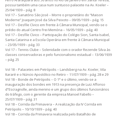
possui também uma casa num suntuoso palacete na Av. Koeler –
25/04/1939 – pág. 8
Vol 17 – Sanatório São José – Morre o proprietário do “Maison
Moderne” Joaquim José da Silva Peixoto – 09/05/1939 – pág. 15
Vol 17 – Desfile Cívico em frente à Câmara Municipal, vendo-se o
prédio do atual Centro Frei Memória – 16/05/1939 – pág. 40
Vol 17 – Desfile Cívico – Participação do Colégio Sion, Santa Isabel,
Santa Catarina e a Escola Operária em frente à Câmara Municipal
– 23/05/1939 – pág. 33
Vol 17 – Tennis Clube – Solenidade com o orador Rezende Silva às
classes conservadoras e pelo funcionalismo estadual – 13/06/1939
– pág. 25
Vol 18 – Palacetes em Petrópolis – Landsberg na Av. Koeler, Vila
Itararé e o Núncio Apostólico no Retiro – 11/07/1939 – pág. 28 e 29
Vol 18 – Bonde de Petrópolis – O 1° e o último, vendo-se a
inauguração dos bondes em 1913 na presença de Luiz Affonso
d”Escragnolle, ainda menino e um grupo dos últimos funcionários
do tráfego, com o gerente da empresa Manoel Fabello –
25/07/1939 – pág. 31
Vol 18 – Corrida da Primavera – A realização da IV Corrida em
Petrópolis – 10/10/1939 – pág. 40
Vol 18 – Corrida da Primavera realizada pelo Batalhão de