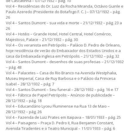
de Cascatinha – 07/12/1932 – pág. 10
Vol 4 – Residências do Dr. Luiz da Rocha Miranda, Octávio Guinle e
Paulo Azeredo (Presidente do Botafogo F. C. ) – 07/12/1932 – pág.
26
Vol 4 – Santos Dumont – sua vida e morte – 21/12/1932 – pág. 23 a
26
Vol 4 – Hotéis – Grande Hotel, Hotel Central, Hotel Comércio,
Majestoso, Palace – 21/12/1932 – pág. 30
Vol 4 – Os veranista em Petrópolis – Palácio D. Pedro de Orleans,
hoje residência de verão do Embaixador dos Estados Unidos e a
casa da Embaixada inglesa em Petrópolis – 21/12/1932 – pág. 32
Vol 4 – Santos Dumont – desenhos de suas profecias – 21/12/1932
– pág. 48
Vol 4 – Palacetes – Casa do Rio Branco na Avenida Westphalia,
Museu Imperial, Casa de Ruy Barbosa e o Palácio da Princesa
Isabel – 28/12/1932 – pág. 7
Vol 4 – Santos Dumont – Seu funeral – 28/12/1932 – pág. 16 e 17
Vol 4 – Fábrica de Papel Petrópolis – Anúncio de publicidade –
28/12/1932 – pág. 18
Vol 4 – Educandário Lyceu Fluminense na Rua 13 de Maio –
28/12/1932 – pág. 26
Vol 4 – Fazenda de Luiz Prates em Itaipava – 18/01/1933 – pág. 25
Vol 4 – Paisagens – Praça D. Pedro II, Rua Benjamin Constant,
Avenida Tiradentes e o Teatro Municipal – 11/01/1933 – pág. 6