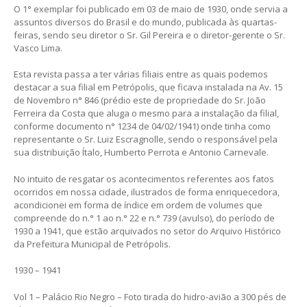
O 1° exemplar foi publicado em 03 de maio de 1930, onde servia a
assuntos diversos do Brasil e do mundo, publicada às quartas-
feiras, sendo seu diretor o Sr. Gil Pereira e o diretor-gerente o Sr.
Vasco Lima.
Esta revista passa a ter várias filiais entre as quais podemos
destacar a sua filial em Petrópolis, que ficava instalada na Av. 15
de Novembro n° 846 (prédio este de propriedade do Sr. João
Ferreira da Costa que aluga o mesmo para a instalação da filial,
conforme documento n° 1234 de 04/02/1941) onde tinha como
representante o Sr. Luiz Escragnolle, sendo o responsável pela
sua distribuição Ítalo, Humberto Perrota e Antonio Carnevale.
No intuito de resgatar os acontecimentos referentes aos fatos
ocorridos em nossa cidade, ilustrados de forma enriquecedora,
acondicionei em forma de índice em ordem de volumes que
compreende do n.° 1 ao n.° 22 e n.° 739 (avulso), do período de
1930 a 1941, que estão arquivados no setor do Arquivo Histórico
da Prefeitura Municipal de Petrópolis.
1930 – 1941
Vol 1 – Palácio Rio Negro – Foto tirada do hidro-avião a 300 pés de