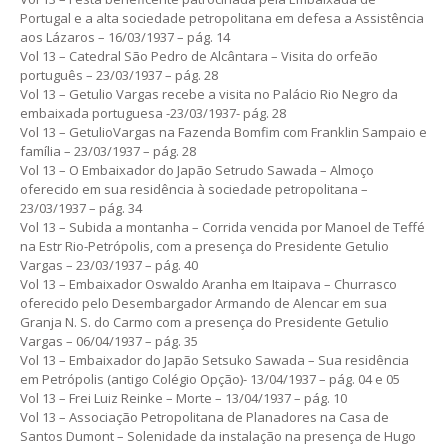
Portugal e a alta sociedade petropolitana em defesa a Assistência
aos Lázaros – 16/03/1937 – pág. 14
Vol 13 – Catedral São Pedro de Alcântara – Visita do orfeão
português – 23/03/1937 – pág. 28
Vol 13 – Getulio Vargas recebe a visita no Palácio Rio Negro da
embaixada portuguesa -23/03/1937- pág. 28
Vol 13 – GetulioVargas na Fazenda Bomfim com Franklin Sampaio e
família – 23/03/1937 – pág. 28
Vol 13 – O Embaixador do Japão Setrudo Sawada – Almoço
oferecido em sua residência à sociedade petropolitana –
23/03/1937 – pág. 34
Vol 13 – Subida a montanha – Corrida vencida por Manoel de Teffé
na Estr Rio-Petrópolis, com a presença do Presidente Getulio
Vargas – 23/03/1937 – pág. 40
Vol 13 – Embaixador Oswaldo Aranha em Itaipava – Churrasco
oferecido pelo Desembargador Armando de Alencar em sua
Granja N. S. do Carmo com a presença do Presidente Getulio
Vargas – 06/04/1937 – pág. 35
Vol 13 – Embaixador do Japão Setsuko Sawada – Sua residência
em Petrópolis (antigo Colégio Opção)- 13/04/1937 – pág. 04 e 05
Vol 13 – Frei Luiz Reinke – Morte – 13/04/1937 – pág. 10
Vol 13 – Associação Petropolitana de Planadores na Casa de
Santos Dumont – Solenidade da instalação na presença de Hugo