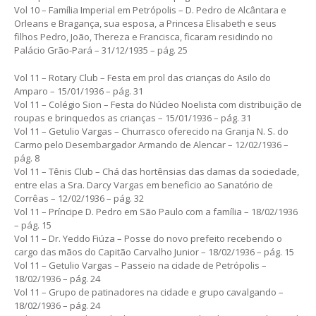
Vol 10 – Família Imperial em Petrópolis – D. Pedro de Alcântara e
Orleans e Bragança, sua esposa, a Princesa Elisabeth e seus
filhos Pedro, João, Thereza e Francisca, ficaram residindo no
Palácio Grão-Pará – 31/12/1935 – pág. 25
Vol 11 – Rotary Club – Festa em prol das crianças do Asilo do
Amparo – 15/01/1936 – pág. 31
Vol 11 – Colégio Sion – Festa do Núcleo Noelista com distribuição de
roupas e brinquedos as crianças – 15/01/1936 – pág. 31
Vol 11 – Getulio Vargas – Churrasco oferecido na Granja N. S. do
Carmo pelo Desembargador Armando de Alencar – 12/02/1936 –
pág. 8
Vol 11 – Tênis Club – Chá das hortênsias das damas da sociedade,
entre elas a Sra. Darcy Vargas em beneficio ao Sanatório de
Corrêas – 12/02/1936 – pág. 32
Vol 11 – Príncipe D. Pedro em São Paulo com a família – 18/02/1936
– pág. 15
Vol 11 – Dr. Yeddo Fiúza – Posse do novo prefeito recebendo o
cargo das mãos do Capitão Carvalho Junior – 18/02/1936 – pág. 15
Vol 11 – Getulio Vargas – Passeio na cidade de Petrópolis –
18/02/1936 – pág. 24
Vol 11 – Grupo de patinadores na cidade e grupo cavalgando –
18/02/1936 – pág. 24