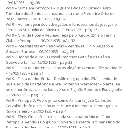
19/01/1935 –pág. 08
Vol 9 – Crime em Petrópolis – O guarda-fios do Correio Pedro
Theodoro dos Santos assassinou seu chefe Frederico Ortiz do
Rego Barros – 19/01/1935 – pág. 32
Vol 9 – Homenagem dos advogados e funcionários da justiça no
Fórum ao Sr. Publio de Oliveira – 30/01/1935 – pág. 25
Vol 9 – Grande Hotel – Reunião feita pelo “Grupo 25” e o Tennis
Club de Petrópolis – 30/01/1935 –pág. 32
Vol 9 – Integralistas em Petrópolis – Vendo-se Plínio Salgado e
Gustavo Barroso – 06/02/1935 – pág. 24
Vol 9 – Bodas de ouro – O casal Francisco Gouvêa e Eugênia
Gouvêa e família -12/02/1935 – pág. 23
Vol 9 – Festa da Hortênsia – Carros alegóricos em desfile na cidade
– 12/02/1935 – pág. 31
Vol 9 – Festa da Hortência – Desfile do grupo dos 25/ solenidade
no Palácio de Cristal onde a Sra. Hortência Weinschenk planta um
pé de hortênsia, ao seu lado vê-se o Sr. João Roberto d’Escragnolle
– 16/02/1935 – pág. 31
Vol 9 – Príncipe D. Pedro junto com o Almirante José Carlos de
Carvalho chefe da missão que trouxe o meteorito “Bendego” ao
Rio de Janeiro – 27/02/1935 – pág. 4
Vol 9 – Tênis Club – Festa realizada sob o patrocínio do Clube
Petrópolis, vendo-se o grupo “Sorvete Dansante” em benefício do
Pantheon dos Imperadores – 27/02/1935 – pág. 7