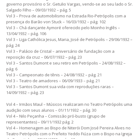
governo provisório o Sr. Getulio Vargas, vendo-se ao seu lado o Sr.
Salgado Filho – 09/03/1932 – pág. 5
Vol 3 – Prova de automobilismo na Estrada Rio-Petrópolis com a
presença do Barão von Stuck – 16/03/1932 – pág. 102
Vol 3 – Chá dançante Aymoré oferecido pelo Moinho Inglês –
13/04/1932 – pág. 106
Vol 3 – Liga Cathólica Jesus, Maria, José de Petrópolis – 29/06/1932 –
pág. 24
Vol 3 – Palácio de Cristal – aniversário de fundação com a
reposição da cruz – 06/07/1932 – pág. 23
Vol 3 – Santos Dumont e seu retiro em Petrópolis – 24/08/1932 –
pág. 6
Vol 3 – Campeonato de tênis – 24/08/1932 – pág. 21
Vol 3 – Teatro de amadores – 06/09/1933 – pág. 21
Vol 3 – Santos Dumont sua vida com reproduções raras –
14/09/1932 – pág. 23
Vol 4 – Irmãos Maul – Músicos realizaram no Teatro Petrópolis uma
audição com seus alunos – 01/11/1932 – pág. 30
Vol 4 – Nilo Peçanha – Comissão pró-busto (grupo de
representantes) – 09/11/1932 pág. 2
Vol 4 – Homenagem ao Bispo de Niterói Dom José Pereira Alves no
Teatro Petrópolis com o Prefeito Yeddo Fiúza com o Bispo na Igreja