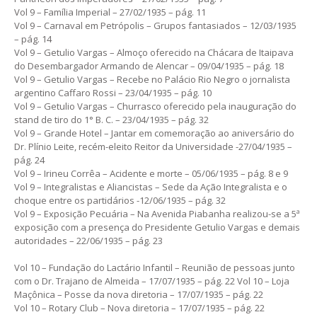
Vol 9 – Família Imperial – 27/02/1935 – pág. 11
Vol 9 – Carnaval em Petrópolis – Grupos fantasiados – 12/03/1935
– pág. 14
Vol 9 – Getulio Vargas – Almoço oferecido na Chácara de Itaipava
do Desembargador Armando de Alencar – 09/04/1935 – pág. 18
Vol 9 – Getulio Vargas – Recebe no Palácio Rio Negro o jornalista
argentino Caffaro Rossi – 23/04/1935 – pág. 10
Vol 9 – Getulio Vargas – Churrasco oferecido pela inauguração do
stand de tiro do 1° B. C. – 23/04/1935 – pág. 32
Vol 9 – Grande Hotel – Jantar em comemoração ao aniversário do
Dr. Plínio Leite, recém-eleito Reitor da Universidade -27/04/1935 –
pág. 24
Vol 9 – Irineu Corrêa – Acidente e morte – 05/06/1935 – pág. 8 e 9
Vol 9 – Integralistas e Aliancistas – Sede da Ação Integralista e o
choque entre os partidários -12/06/1935 – pág. 32
Vol 9 – Exposição Pecuária – Na Avenida Piabanha realizou-se a 5ª
exposição com a presença do Presidente Getulio Vargas e demais
autoridades – 22/06/1935 – pág. 23
Vol 10 – Fundação do Lactário Infantil – Reunião de pessoas junto
com o Dr. Trajano de Almeida – 17/07/1935 – pág. 22 Vol 10 – Loja
Maçônica – Posse da nova diretoria – 17/07/1935 – pág. 22
Vol 10 – Rotary Club – Nova diretoria – 17/07/1935 – pág. 22