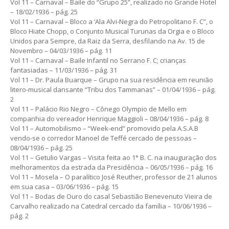
Vol 11 – Carnaval – Baile do “Grupo 25”, realizado no Grande Hotel
– 18/02/1936 – pág. 25
Vol 11 – Carnaval – Bloco a ‘Ala Alvi-Negra do Petropolitano F. C”, o
Bloco Hiate Chopp, o Conjunto Musical Turunas da Orgia e o Bloco
Unidos para Sempre, da Raiz da Serra, desfilando na Av. 15 de
Novembro – 04/03/1936 – pág. 11
Vol 11 – Carnaval – Baile Infantil no Serrano F. C; crianças
fantasiadas – 11/03/1936 – pág. 31
Vol 11 – Dr. Paula Buarque – Grupo na sua residência em reunião
litero-musical dansante “Tribu dos Tammanas” – 01/04/1936 – pág.
2
Vol 11 – Palácio Rio Negro – Cônego Olympio de Mello em
companhia do vereador Henrique Maggioli – 08/04/1936 – pág. 8
Vol 11 – Automobilismo – “Week-end” promovido pela A.S.A.B
vendo-se o corredor Manoel de Teffé cercado de pessoas –
08/04/1936 – pág. 25
Vol 11 – Getulio Vargas – Visita feita ao 1° B. C. na inauguração dos
melhoramentos da estrada da Presidência – 06/05/1936 – pág. 16
Vol 11 – Mosela – O paralítico José Reuther, professor de 21 alunos
em sua casa – 03/06/1936 – pág. 15
Vol 11 – Bodas de Ouro do casal Sebastião Benevenuto Vieira de
Carvalho realizado na Catedral cercado da família – 10/06/1936 –
pág. 2