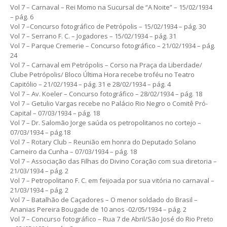
Vol 7 – Carnaval – Rei Momo na Sucursal de “A Noite” – 15/02/1934
– pág. 6
Vol 7 –Concurso fotográfico de Petrópolis – 15/02/1934 – pág. 30
Vol 7 – Serrano F. C. – Jogadores – 15/02/1934 – pág. 31
Vol 7 – Parque Cremerie – Concurso fotográfico – 21/02/1934 – pág.
24
Vol 7 – Carnaval em Petrópolis – Corso na Praça da Liberdade/
Clube Petrópolis/ Bloco Última Hora recebe troféu no Teatro
Capitólio – 21/02/1934 – pág. 31 e 28/02/1934 – pág. 4
Vol 7 – Av. Koeler – Concurso fotográfico – 28/02/1934 – pág. 18
Vol 7 – Getulio Vargas recebe no Palácio Rio Negro o Comitê Pró-
Capital – 07/03/1934 – pág. 18
Vol 7 – Dr. Salomão Jorge saúda os petropolitanos no cortejo –
07/03/1934 – pág.18
Vol 7 – Rotary Club – Reunião em honra do Deputado Solano
Carneiro da Cunha – 07/03/1934 – pág. 18
Vol 7 – Associação das Filhas do Divino Coração com sua diretoria –
21/03/1934 – pág. 2
Vol 7 – Petropolitano F. C. em feijoada por sua vitória no carnaval –
21/03/1934 – pág. 2
Vol 7 – Batalhão de Caçadores – O menor soldado do Brasil –
Ananias Pereira Bougade de 10 anos -02/05/1934 – pág. 2
Vol 7 – Concurso fotográfico – Rua 7 de Abril/São José do Rio Preto