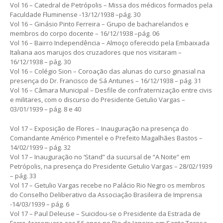
Vol 16 – Catedral de Petrópolis – Missa dos médicos formados pela
Faculdade Fluminense -13/12/1938 –pág. 30
Vol 16 – Ginásio Pinto Ferreira – Grupo de bacharelandos e
membros do corpo docente – 16/12/1938 –pág. 06
Vol 16 – Bairro Independência – Almoço oferecido pela Embaixada
Italiana aos marujos dos cruzadores que nos visitaram –
16/12/1938 – pág. 30
Vol 16 – Colégio Sion – Coroação das alunas do curso ginasial na
presença do Dr. Francisco de Sá Antunes – 16/12/1938 – pág. 31
Vol 16 – Câmara Municipal – Desfile de confraternização entre civis
e militares, com o discurso do Presidente Getulio Vargas –
03/01/1939 – pág. 8 e 40
Vol 17 – Exposição de Flores – Inauguração na presença do
Comandante Américo Pimentel e o Prefeito Magalhães Bastos –
14/02/1939 – pág. 32
Vol 17 – Inauguração no ‘Stand” da sucursal de “A Noite” em
Petrópolis, na presença do Presidente Getulio Vargas – 28/02/1939
– pág. 33
Vol 17 – Getulio Vargas recebe no Palácio Rio Negro os membros
do Conselho Deliberativo da Associação Brasileira de Imprensa
-14/03/1939 – pág. 6
Vol 17 – Paul Deleuse – Suicidou-se o Presidente da Estrada de
Ferro Araraquara aos 56 anos no Rio de Janeiro em Santa Teresa,