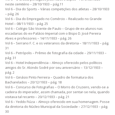
neste cemitério – 28/10/1933 – pág.11
Vol 6 – Dia do Sports – Várias competições dos atletas – 28/10/1933
– pág. 26
Vol 6 – Dia do Empregado no Comércio – Realizado no Grande
Hotel – 08/11/1933 – pág. 25
Vol 6 – Colégio São Vicente de Paulo – Grupo de ex-alunos nas
escadarias do ex-Palácio Imperial com o Bispo D. José Pereira
Alves e professores – 14/11/1933 – pág. 26
Vol 6 – Serrano F. C. e os veteranos da diretoria – 18/11/1933 – pág.
31
Vol 6 – Petrópolis – Prêmio de fotografia da cidade – 29/11/1933 –
pág. 31
Vol 6 – Hotel Independência – Almoço oferecido pelos políticos
amigos do Sr. Alcindo Sodré por seu aniversário – 13/12/1933 –
pág. 2
Vol 6 – Ginásio Pinto Ferreira – Quadro de formatura dos
Bacharelados – 20/12/1933 – pág. 18
Vol 6 – Concurso de Fotografias – O Morro do Cruzeiro, vendo-se a
cadeira do imperador, assim chamada, por sentar-se nela, quando
visitava tal recanto – 20/12/1933 – pág. 21
Vol 6 – Yeddo Fiúza – Almoço oferecido em sua homenagem. Posse
da diretoria do Núcleo Municipal da Sociedade – 27/12/1933 – pág.
30