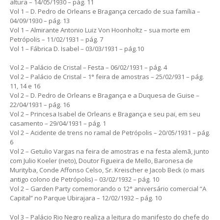
altura – 14/05/1930 – pág. 11
Vol 1 – D. Pedro de Orleans e Bragança cercado de sua família –
04/09/1930 – pág. 13
Vol 1 – Almirante Antonio Luiz Von Hoonholtz – sua morte em
Petrópolis – 11/02/1931 – pág. 7
Vol 1 – Fábrica D. Isabel – 03/03/1931 – pág.10
Vol 2 – Palácio de Cristal – Festa – 06/02/1931 – pág. 4
Vol 2 – Palácio de Cristal – 1° feira de amostras – 25/02/931 – pág.
11, 14 e 16
Vol 2 – D. Pedro de Orleans e Bragança e a Duquesa de Guise –
22/04/1931 – pág. 16
Vol 2 – Princesa Isabel de Orleans e Bragança e seu pai, em seu
casamento – 29/04/1931 – pág. 1
Vol 2 – Acidente de trens no ramal de Petrópolis – 20/05/1931 – pág.
6
Vol 2 – Getulio Vargas na feira de amostras e na festa alemã, junto
com Julio Koeler (neto), Doutor Figueira de Mello, Baronesa de
Murityba, Conde Affonso Celso, Sr. Kreischer e Jacob Beck (o mais
antigo colono de Petrópolis) – 03/02/1932 – pág. 10
Vol 2 – Garden Party comemorando o 12° aniversário comercial “A
Capital” no Parque Ubirajara – 12/02/1932 – pág. 10
Vol 3 – Palácio Rio Negro realiza a leitura do manifesto do chefe do