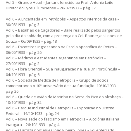
Vol 5 – Grande Hotel – Jantar oferecido ao Prof. Antonio Leite
Diretor do Lyceu Fluminense – 26/07/1933 – pág. 37
Vol 6 – A Encantada em Petrópolis – Aspectos internos da casa –
30/08/1933 – pág. 3
Vol 6 – Batalhão de Caçadores – Baile realizado pelos sargentos
pelo dia do soldado, com a presença do Cel. Boanerges Lopes de
Souza – 06/09/1933 – pág. 18
Vol 6 – Escoteiros ingressando na Escola Apostólica do Retiro –
06/09/1933 – pág. 26
Vol 6 – Médicos e estudantes argentinos em Petrópolis –
27/09/1933 – pág. 2
Vol 6 – Flora Oriental – Sua inauguração na Rua Dr. Porciúncula –
04/10/1933 – pág. 6
Vol 6 – Sociedade Médica de Petrópolis – Grupo de sócios
comemorando o 10° aniversário de sua fundação -10/10/1933 –
pág. 26
Vol 6 – Queda de avião da Marinha na Serra do Pico do Alcobaça –
10/10/1933 – pág. 32
Vol 6 – Parque Industrial de Petrópolis – Exposição no Distrito
Federal – 14/10/1933 – pág. 24
Vol 6 – Nova sede do fascismo em Petrópolis – A colônia italiana
inaugura – 26/10/1933 – pág. 4
Vol 6 – O artista português João Ribeiro Lopes – Foi enterrado