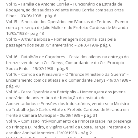
Vol 15 – Família de Antonio Corrêa – Funcionário da Estrada de
Rodagem, tio do saudoso volante Irineu Corrêa com seus onze
filhos – 03/05/1938 – pág. 6
Vol 15 – Sindicato dos Operários em Fábricas de Tecidos – Evento
com a presença de Julio Muller e do Prefeito Cardoso de Miranda –
10/05/1938 – pág. 48
Vol 15 – Arthur Barbosa – Homenagem dos jornalistas pela
passagem dos seus 75° aniversário – 24/05/1938- pág. 6
Vol 16 – Batalhão de Caçadores – Festa dos atletas na entrega do
bronze, vendo-se o Cel. Denys, Comandante e do Cel. Procópio
Souza Pinto – 19/07/1938 – pág. 9
Vol 16 – Corrida da Primavera – O “Bronze Ministério da Guerra” –
Encerramento com os atletas e o Comandante Denys -19/07/1938 –
pág. 40
Vol 16 – Festa Operária em Petrópolis – Homenagem dos jovens
operários do aniversário de fundação do Instituto de
Aposentadorias e Pensões dos Industriários, vendo-se o Ministro
do Trabalho José Carlos Vital e o Prefeito Cardoso de Miranda em
frente à Câmara Municipal – 06/09/1938 – pág. 31
Vol 16 – Comissão Pró-Monumento da Princesa Isabel na presença
do Príncipe D. Pedro, o Vigário Gentil da Costa, Rangel Pestana e o
escultor Annibal Monteiro -13/09/1938 – pág. 2