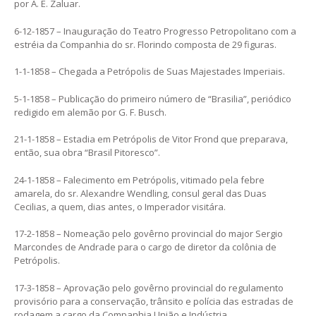
por A. E. Zaluar.
6-12-1857 – Inauguração do Teatro Progresso Petropolitano com a
estréia da Companhia do sr. Florindo composta de 29 figuras.
1-1-1858 – Chegada a Petrópolis de Suas Majestades Imperiais.
5-1-1858 – Publicação do primeiro número de “Brasilia”, periódico
redigido em alemão por G. F. Busch.
21-1-1858 – Estadia em Petrópolis de Vitor Frond que preparava,
então, sua obra “Brasil Pitoresco”.
24-1-1858 – Falecimento em Petrópolis, vitimado pela febre
amarela, do sr. Alexandre Wendling, consul geral das Duas
Cecilias, a quem, dias antes, o Imperador visitára.
17-2-1858 – Nomeação pelo govêrno provincial do major Sergio
Marcondes de Andrade para o cargo de diretor da colônia de
Petrópolis.
17-3-1858 – Aprovação pelo govêrno provincial do regulamento
provisório para a conservação, trânsito e polícia das estradas de
rodagem a cargo da Companhia União e Indústria.