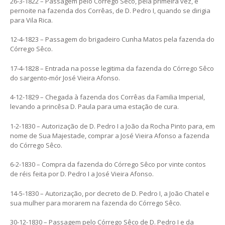
26-3-1822 – Passagem pelo Córrego Sêco, pela primeira vez, e
pernoite na fazenda dos Corrêas, de D. Pedro I, quando se dirigia
para Vila Rica.
12-4-1823 – Passagem do brigadeiro Cunha Matos pela fazenda do
Córrego Sêco.
17-4-1828 – Entrada na posse legitima da fazenda do Córrego Sêco
do sargento-mór José Vieira Afonso.
4-12-1829 – Chegada à fazenda dos Corrêas da Familia Imperial,
levando a princêsa D. Paula para uma estação de cura.
1-2-1830 – Autorização de D. Pedro I a João da Rocha Pinto para, em
nome de Sua Majestade, comprar a José Vieira Afonso a fazenda
do Córrego Sêco.
6-2-1830 – Compra da fazenda do Córrego Sêco por vinte contos
de réis feita por D. Pedro I a José Vieira Afonso.
14-5-1830 – Autorização, por decreto de D. Pedro I, a João Chatel e
sua mulher para morarem na fazenda do Córrego Sêco.
30-12-1830 – Passagem pelo Córrego Sêco de D. Pedro I e da