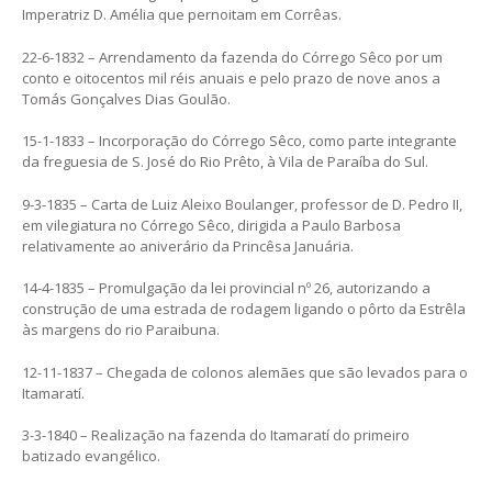
Imperatriz D. Amélia que pernoitam em Corrêas.
22-6-1832 – Arrendamento da fazenda do Córrego Sêco por um
conto e oitocentos mil réis anuais e pelo prazo de nove anos a
Tomás Gonçalves Dias Goulão.
15-1-1833 – Incorporação do Córrego Sêco, como parte integrante
da freguesia de S. José do Rio Prêto, à Vila de Paraíba do Sul.
9-3-1835 – Carta de Luiz Aleixo Boulanger, professor de D. Pedro II,
em vilegiatura no Córrego Sêco, dirigida a Paulo Barbosa
relativamente ao aniverário da Princêsa Januária.
14-4-1835 – Promulgação da lei provincial nº 26, autorizando a
construção de uma estrada de rodagem ligando o pôrto da Estrêla
às margens do rio Paraibuna.
12-11-1837 – Chegada de colonos alemães que são levados para o
Itamaratí.
3-3-1840 – Realização na fazenda do Itamaratí do primeiro
batizado evangélico.