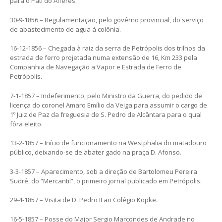
para o Patí do Alferes.
30-9-1856 – Regulamentação, pelo govêrno provincial, do serviço
de abastecimento de agua à colônia.
16-12-1856 – Chegada à raiz da serra de Petrópolis dos trilhos da
estrada de ferro projetada numa extensão de 16, Km 233 pela
Companhia de Navegação a Vapor e Estrada de Ferro de
Petrópolis.
7-1-1857 – Indeferimento, pelo Ministro da Guerra, do pedido de
licença do coronel Amaro Emílio da Veiga para assumir o cargo de
1º Juiz de Paz da freguesia de S. Pedro de Alcântara para o qual
fôra eleito.
13-2-1857 – Início de funcionamento na Westphalia do matadouro
público, deixando-se de abater gado na praça D. Afonso.
3-3-1857 – Aparecimento, sob a direção de Bartolomeu Pereira
Sudré, do “Mercantil”, o primeiro jornal publicado em Petrópolis.
29-4-1857 – Visita de D. Pedro II ao Colégio Kopke.
16-5-1857 – Posse do Major Sergio Marcondes de Andrade no