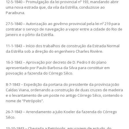
12-5-1840 – Promulgação da lei provincial nº 193, mandando abrir
uma nova estrada que, da vila da Estrêla, conduzisse ao
Paraibuna.
27-5-1840 – Autorização ao govêrno provincial pela lei nº 219 para
contratar o serviço de navegação a vapor entre a cidade do Rio de
Janeiro e o pôrto da Estrêla.
11-1-1843 – Início dos trabalhos de construção da Estrada Normal
da Estrêla sob a direção do engenheiro Charles Rivière.
16-3-1843 – Aprovação por decreto de D. Pedro II do plano
apresentado por Paulo Barbosa da Silva para constituir em
povoação a fazenda do Córrego Sêco.
8-7-1843 – Expedição da portaria do presidente da província João
Caldas Viana, ordenando a construção de duas cruzes de madeira
e o levantamento de um poste no antigo Córrego Sêco, contendo o
nome de “Petrópolis”.
26-7-1843 – Arrendamento a Julio Koeler da fazenda do Córrego
Sêco.
13-10-1843 – Chegada a Petrópolis, em viagem de estudo, do