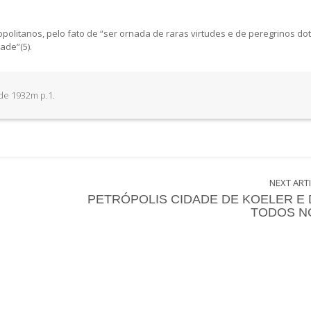
olitanos, pelo fato de “ser ornada de raras virtudes e de peregrinos do
ade”(5).
de 1932m p.1.
NEXT ART
PETRÓPOLIS CIDADE DE KOELER E 
TODOS N