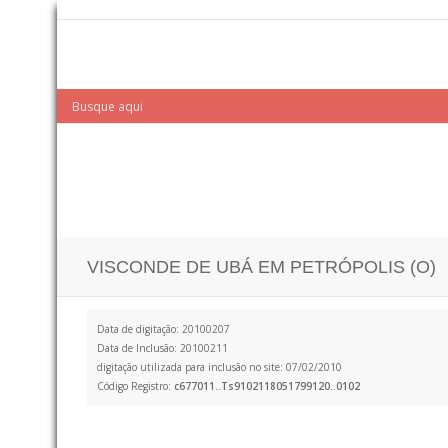
VISCONDE DE UBÁ EM PETRÓPOLIS (O)
Data de digitação: 20100207
Data de Inclusão: 20100211
digitação utilizada para inclusão no site: 07/02/2010
Código Registro:
c677011..Ts9102118051799120..0102