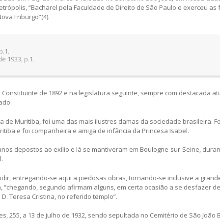
etrópolis, “Bacharel pela Faculdade de Direito de São Paulo e exerceu as
ova Friburgo”(4).
p.1.
e 1933, p.1.
 Constituinte de 1892 e na legislatura seguinte, sempre com destacada at
ado.
a de Muritiba, foi uma das mais ilustres damas da sociedade brasileira. F
tiba e foi companheira e amiga de infância da Princesa Isabel.
nos depostos ao exílio e lá se mantiveram em Boulogne-sur-Seine, duran
.
idir, entregando-se aqui a piedosas obras, tornando-se inclusive a grand
a, “chegando, segundo afirmam alguns, em certa ocasião a se desfazer d
 D. Teresa Cristina, no referido templo”.
s, 255, a 13 de julho de 1932, sendo sepultada no Cemitério de São João B