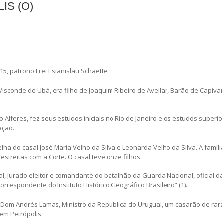
IS (O)
 15, patrono Frei Estanislau Schaette
 Visconde de Ubá, era filho de Joaquim Ribeiro de Avellar, Barão de Capiva
.
Alferes, fez seus estudos iniciais no Rio de Janeiro e os estudos superi
ação.
lha do casal José Maria Velho da Silva e Leonarda Velho da Silva. A famíl
estreitas com a Corte. O casal teve onze filhos.
, jurado eleitor e comandante do batalhão da Guarda Nacional, oficial da
rrespondente do Instituto Histórico Geográfico Brasileiro” (1).
 Dom Andrés Lamas, Ministro da República do Uruguai, um casarão de rar
 em Petrópolis.