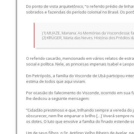
Do ponto de vista arquitetônico, “o referido prédio de linhas
sobrados e fazendas do período colonial no Brasil. Os por
(1) MUAZE, Mariana. As Memórias da Viscondessa: famí
(2) KRÜGER, Maria das Neves. História dos Prédios da
O referido casarão, mencionado em vários relatos de estrang
social e política. Nele, as princesas imperiais Isabel e Le
Em Petrópolis, a família do Visconde de Ubá participou inte
estima de todos que aqui viviam.
Por ocasião do falecimento do Visconde, ocorrido em sua fa
lhe dedicou a seguinte mensagem:
“Cidadão prestimoso e que, trilhando sempre a vereda do 
obscurecer, nem lhe empanar o brilho […] Viverá sempre n
os dotes. O luto que envolve a família do finado estende-s
Um de seus filhos, o Dr. Antônio Velho Ribeiro de Avelar, n