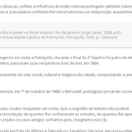
 clássicas, reflete a influência do estilo colonial português utilizado sob
ões e a escadaria conferem-lhe certa harmonia na composição arquitetônic
lia e poder no Brasil Império. Rio de Janeiro: Jorge Zahar, 2008, p.65.
 Universidade Católica de Petrópolis. Petrópolis, 1992, p. 1 (mimeo).
eiros em visita a Petrópolis, durante o final do 2º Império foi palco de i
opoldina, passaram suas respectivas luas de mel, em 1864.
nsamente da vida social, cultural e religiosa da cidade, conquistando a am
zenda, em 1º de outubro de 1888, o Mercantil, prestigioso jornal de nossa
justo, soube conquistar um nome, que a negridão do túmulo não poderá
a recordação de quantos lhe conheceram as virtudes, de quantos lhe ap
e a todos os seus amigos: soframos pois, resignemo-nos”(3).
ascido em Paty do Alferes e falecido no Sanatório São Jose, em nossa cida