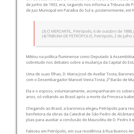
de junho de 1933, era, segundo nos informa a Tribuna de P
de Juiz Municipal em Paraíba do Sul e, posteriormente, em N
(3) O MERCANTIL, Petrópolis, 6 de outubro de 1888, 
(4) TRIBUNA DE PETRÓPOLIS, Petrópolis, 2 de julho d
Militou na política fluminense como Deputado à Assembléia
sobretudo nos debates sobre a mudança da Capital do Est
Uma de suas filhas, D. Maria José de Avellar Tosta, Barones
com o Desembargador Manoel Vieira Tosta, 2º Barão de Muri
Ela e o esposo, voluntariamente, acompanharam os sobera
anos, só voltando ao Brasil após a morte da Princesa Isabel
Chegando ao Brasil, a baronesa elegeu Petrópolis para res
benfeitora da obras da Catedral de São Pedro de Alcântar
jóias para auxiliar a conclusão do Mausoléu de D. Pedro II e
Faleceu em Petrópolis, em sua residência à Rua Buenos Aire