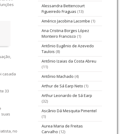
 funções
Alessandra Bettencourt
Figueiredo Fraguas
(13)
Américo Jacobina Lacombe
(1)
Ana Cristina Borges López
Monteiro Francisco
(1)
Antônio Eugênio de Azevedo
Taulois
(8)
uação,
Antônio Izaias da Costa Abreu
(11)
oi casada
Antônio Machado
(4)
Arthur de Sá Earp Neto
(1)
te 33
Arthur Leonardo de Sá Earp
(32)
e
Ascânio Dá Mesquita Pimentel
e suas
(1)
Aurea Maria de Freitas
atista, no
Carvalho
(12)