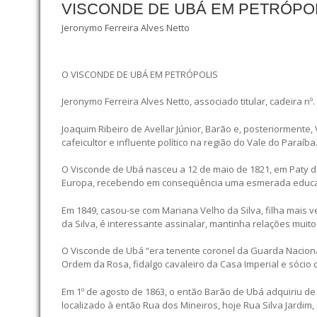
VISCONDE DE UBÁ EM PETRÓPOL
Jeronymo Ferreira Alves Netto
O VISCONDE DE UBÁ EM PETRÓPOLIS
Jeronymo Ferreira Alves Netto, associado titular, cadeira nº.
Joaquim Ribeiro de Avellar Júnior, Barão e, posteriormente,
cafeicultor e influente político na região do Vale do Paraíba
O Visconde de Ubá nasceu a 12 de maio de 1821, em Paty do 
Europa, recebendo em conseqüência uma esmerada educ
Em 1849, casou-se com Mariana Velho da Silva, filha mais ve
da Silva, é interessante assinalar, mantinha relações muito 
O Visconde de Ubá “era tenente coronel da Guarda Nacional
Ordem da Rosa, fidalgo cavaleiro da Casa Imperial e sócio co
Em 1º de agosto de 1863, o então Barão de Ubá adquiriu de
localizado à então Rua dos Mineiros, hoje Rua Silva Jardim,