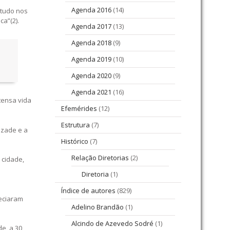
Agenda 2016
(14)
retudo nos
a”(2).
Agenda 2017
(13)
Agenda 2018
(9)
Agenda 2019
(10)
Agenda 2020
(9)
Agenda 2021
(16)
ntensa vida
Efemérides
(12)
Estrutura
(7)
izade e a
Histórico
(7)
Relação Diretorias
(2)
 cidade,
Diretoria
(1)
Índice de autores
(829)
reciaram
Adelino Brandão
(1)
Alcindo de Azevedo Sodré
(1)
de, a 30