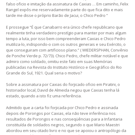
falso oficio e imitação da assinatura de Caxias … Em caminho, Felix
Rangel expôs-me reservadamente parte do que fica dito e mais
tarde me disse o próprio Barão de Jacui, o Chico Pedro ”
E prossegue “É que Canabarro era único chefe republicano que
realmente tinha verdadeiro prestígio para manter por mais algum
tempo a luta, por isso bem compreenderam Caxias e Chico Pedro
inutiliza-lo, indispondo-o com os outros generais e seu Exército, o
que conseguiram com artificioso plano.” ( WIEDERSPHAN, Convênio
de Ponche Verde p. 72/73). Chico Pedro, chefe militar notável e que
admiro como soldado, omitiu este fato em suas Memórias
publicadas na Revista do Instituto Histórico e Geográfico do Rio
Grande do Sul, 1921. Qual seria o motivo?
Sobre a assinatura por Caxias do forjicado oficio em Piratini, o
historiador local, David de Almeida negou que Caxias tenha lá
estado, quando a isto fiz uma referência.
Admitido que a carta foi forjicada por Chico Pedro e assinada
depois de Porongos por Caxias, ela não teve inferência nos
resultados de Porongos e nas conseqüências para a Infantaria
constituída de soldados negros, segundo o que Mario Maestri
abordou em seu citado livro e no que se apoiou o antropólogo da