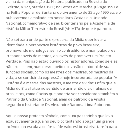
vítima da manipulação da História publicado na Revista do
Exército, v.127, out/dez 1980; no Letras em Marcha, jul/ago 1993 e
na Folha Popular de Santana do Livramento de 25 ago 1990 etc e o
publicaremos ampliado em nosso livro Caxias e a Unidade
Nacional, comemorativo de seu bicentenário pela Academia de
História Militar Terrestre do Brasil (AHIMTB) de que é patrono.
Não sei para onde parte expressiva da Mídia quer levar a
identidade e perspectiva históricas do povo brasileiro,
promovendo monólogos, sem o contraditório, e manipuladores
irresponsáveis de mentes, ao invés de promover um Projeto
Verdade. Pois não estão ouvindo os historiadores, como se eles
não existissem, num desrespeito e invasão ditatorial de suas
funções sociais, como os mestres dos mestres, os mestres da
vida, a se concluir da expressão hoje incorporada ao popular “A
História é a mestra das mestras, a mestra da vida!” Enfim que a
Mídia do Brasil atue no sentido de unir e não dividir almas de
brasileiros, como Caxias que poderia ser considerado também o
Patrono da Unidade Nacional, além de patrono da Anistia,
segundo o historiador Dr. Alexandre Barbosa Lima Sobrinho.
Aqui o nosso protesto símbolo, como um passarinho que leva
exaustivamente água no seu bico tentando apagar um grande
incêndio na escala axiológica (de valores) brasileira, tarefa para