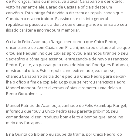
de Porongos, mais ou menos, vá atacar Canabarro e derrotá-lo,
visto haver entre ele, Barão de Caxias e oficiais deste um
convênio. Esta intriga foi devido a dizerem os republicanos que
Canabarro era um traidor. E assim este distinto general
republicano passou a traidor, o que é uma grande ofensa ao seu
ilibado caráter e imorredoura memória”.
O citado Felix Azambuja Rangel mencionou que Chico Pedro,
encontrando-se com Caxias em Piratini, mostrou o citado oficio que
ditou em Pequeri, no que Caxias aprovou e mandou tirar pelo seu
Secretário a cópia que assinou, entregando-a de novo a Francisco
Pedro. E, este, ao passar pela casa de Manoel Rodrigues Barbosa,
mostrou tal oficio. Este, republicano extremado, exaltou-se,
chamou Canabarro de traidor e pediu a Chico Pedro para deixar-
lhe o ofício a fim de copiá-lo. Logo que se retirou Francisco Pedro,
Manoel mandou fazer diversas cópias e remeteu uma delas a
Bento Gonçalves …
Manuel Patrício de Azambuja, cunhado de Felix Azambuja Rangel,
informou que “ouviu Chico Pedro (seu parente próximo), seu
comandante, dizer: Produziu bom efeito a bomba que lancei no
meio dos farrapos …
E na Quinta do Bibiano eu soube da trama, por Chico Pedro, do