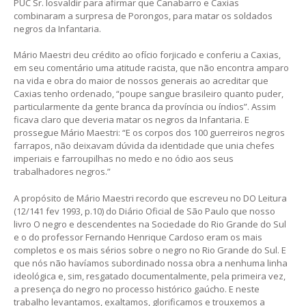
PUC Sr. Iosvaldir para afirmar que Canabarro e Caxias
combinaram a surpresa de Porongos, para matar os soldados
negros da Infantaria.
Mário Maestri deu crédito ao ofício forjicado e conferiu a Caxias,
em seu comentário uma atitude racista, que não encontra amparo
na vida e obra do maior de nossos generais ao acreditar que
Caxias tenho ordenado, “poupe sangue brasileiro quanto puder,
particularmente da gente branca da província ou índios”. Assim
ficava claro que deveria matar os negros da Infantaria. E
prossegue Mário Maestri: “E os corpos dos 100 guerreiros negros
farrapos, não deixavam dúvida da identidade que unia chefes
imperiais e farroupilhas no medo e no ódio aos seus
trabalhadores negros.”
A propósito de Mário Maestri recordo que escreveu no DO Leitura
(12/141 fev 1993, p.10) do Diário Oficial de São Paulo que nosso
livro O negro e descendentes na Sociedade do Rio Grande do Sul
e o do professor Fernando Henrique Cardoso eram os mais
completos e os mais sérios sobre o negro no Rio Grande do Sul. E
que nós não havíamos subordinado nossa obra a nenhuma linha
ideológica e, sim, resgatado documentalmente, pela primeira vez,
a presença do negro no processo histórico gaúcho. E neste
trabalho levantamos, exaltamos, glorificamos e trouxemos a