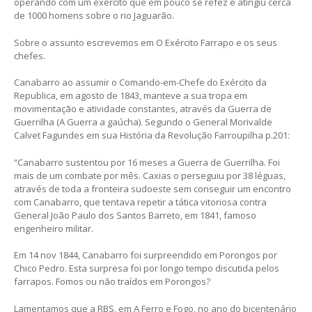
operando com um exército que em pouco se refez e atingiu cerca
de 1000 homens sobre o rio Jaguarão.
Sobre o assunto escrevemos em O Exército Farrapo e os seus
chefes.
Canabarro ao assumir o Comando-em-Chefe do Exército da
Republica, em agosto de 1843, manteve a sua tropa em
movimentação e atividade constantes, através da Guerra de
Guerrilha (A Guerra a gaúcha). Segundo o General Morivalde
Calvet Fagundes em sua História da Revolução Farroupilha p.201:
“Canabarro sustentou por 16 meses a Guerra de Guerrilha. Foi
mais de um combate por mês. Caxias o perseguiu por 38 léguas,
através de toda a fronteira sudoeste sem conseguir um encontro
com Canabarro, que tentava repetir a tática vitoriosa contra
General João Paulo dos Santos Barreto, em 1841, famoso
engenheiro militar.
Em 14 nov 1844, Canabarro foi surpreendido em Porongos por
Chico Pedro. Esta surpresa foi por longo tempo discutida pelos
farrapos. Fomos ou não traídos em Porongos?
Lamentamos que a RBS, em A Ferro e Fogo, no ano do bicentenário