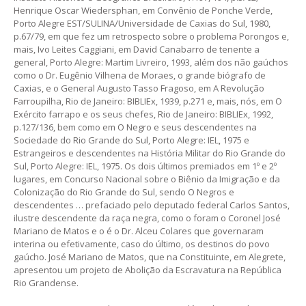
Henrique Oscar Wiedersphan, em Convênio de Ponche Verde,
Porto Alegre EST/SULINA/Universidade de Caxias do Sul, 1980,
p.67/79, em que fez um retrospecto sobre o problema Porongos e,
mais, Ivo Leites Caggiani, em David Canabarro de tenente a
general, Porto Alegre: Martim Livreiro, 1993, além dos não gaúchos
como o Dr. Eugênio Vilhena de Moraes, o grande biógrafo de
Caxias, e o General Augusto Tasso Fragoso, em A Revolução
Farroupilha, Rio de Janeiro: BIBLIEx, 1939, p.271 e, mais, nós, em O
Exército farrapo e os seus chefes, Rio de Janeiro: BIBLIEx, 1992,
p.127/136, bem como em O Negro e seus descendentes na
Sociedade do Rio Grande do Sul, Porto Alegre: IEL, 1975 e
Estrangeiros e descendentes na História Militar do Rio Grande do
Sul, Porto Alegre: IEL, 1975. Os dois últimos premiados em 1º e 2º
lugares, em Concurso Nacional sobre o Biênio da Imigração e da
Colonização do Rio Grande do Sul, sendo O Negros e
descendentes … prefaciado pelo deputado federal Carlos Santos,
ilustre descendente da raça negra, como o foram o Coronel José
Mariano de Matos e o é o Dr. Alceu Colares que governaram
interina ou efetivamente, caso do último, os destinos do povo
gaúcho. José Mariano de Matos, que na Constituinte, em Alegrete,
apresentou um projeto de Abolição da Escravatura na República
Rio Grandense.