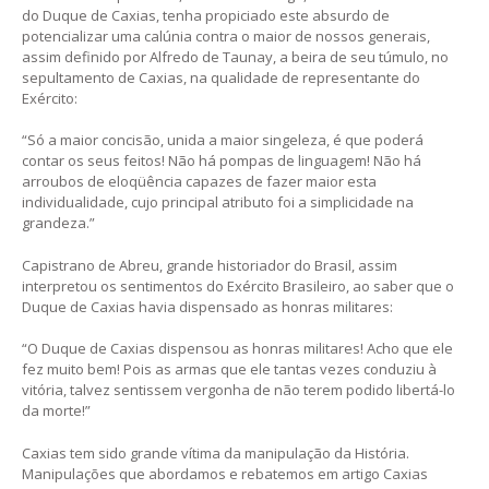
do Duque de Caxias, tenha propiciado este absurdo de
potencializar uma calúnia contra o maior de nossos generais,
assim definido por Alfredo de Taunay, a beira de seu túmulo, no
sepultamento de Caxias, na qualidade de representante do
Exército:
“Só a maior concisão, unida a maior singeleza, é que poderá
contar os seus feitos! Não há pompas de linguagem! Não há
arroubos de eloqüência capazes de fazer maior esta
individualidade, cujo principal atributo foi a simplicidade na
grandeza.”
Capistrano de Abreu, grande historiador do Brasil, assim
interpretou os sentimentos do Exército Brasileiro, ao saber que o
Duque de Caxias havia dispensado as honras militares:
“O Duque de Caxias dispensou as honras militares! Acho que ele
fez muito bem! Pois as armas que ele tantas vezes conduziu à
vitória, talvez sentissem vergonha de não terem podido libertá-lo
da morte!”
Caxias tem sido grande vítima da manipulação da História.
Manipulações que abordamos e rebatemos em artigo Caxias