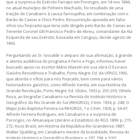
que a surpresa do Exército Farrapo em Porongos, em 14 nov 1844,
no atual município de Pinheiro Machado, foi resultado de uma
traição de Canabarro à causa farroupilha, em combinação com o
Barão de Caxias e Chico Pedro. Ressurreição apoiada em falso
oficio (ou forjicado) que teria sido dirigido pelo Barão de Caxias ao
Tenente Coronel GN Francisco Pedro de Abreu, comandante da Ala
Esquerda de seu Exército, baseada em Canguçu, desde agosto de
1843.
Perguntando ao Sr. Iosvaldir o amparo de sua afirmação, à grande
e atenta audiência do programa A Ferro e Fogo, informou haver
buscado apoio no escritor Mário Maestri em sua obra O Escravo
Gaúcho Resistência e Trabalho, Porto Alegre: Ed. da UFRGS,1993,
que aborda o ofício para nós forjicado, bem como para vários
historiadores gaúchos, como Alfredo Varela, em sua História da
Grande Revolução, Porto Alegre: Ed. Globo, 1933 p. 255-259; Othelo
Rosa, ao biografar Canabarro na Revista do Instituto Histórico e
Geográfico do Rio Grande do Sul (RIHGRGS), 3 trim. 1934, p. 248; O
Major João Baptista Pereira na RIHGRGS, 1 e 2 trim. 1928, p. 34-47;
Alfredo Ferreira Rodrigues, em Canabarro e a surpresa de
Porongos, no Almanaque Literário e Estatístico do RGS 1899. p. 215-
272; Assis Brasil, em História da República Rio Grandense,1887;
Walter Spalding, em Canabarro mestre de brasilidade, Revista do
Instituto Histórico e Geográfico Brasileiro, v.197, 194, p.3/62;