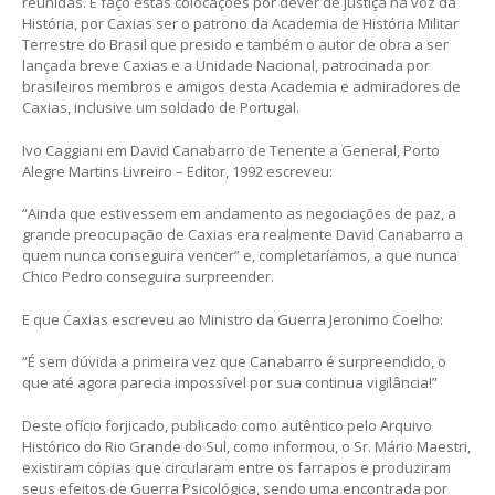
reunidas. E faço estas colocações por dever de justiça na voz da
História, por Caxias ser o patrono da Academia de História Militar
Terrestre do Brasil que presido e também o autor de obra a ser
lançada breve Caxias e a Unidade Nacional, patrocinada por
brasileiros membros e amigos desta Academia e admiradores de
Caxias, inclusive um soldado de Portugal.
Ivo Caggiani em David Canabarro de Tenente a General, Porto
Alegre Martins Livreiro – Editor, 1992 escreveu:
“Ainda que estivessem em andamento as negociações de paz, a
grande preocupação de Caxias era realmente David Canabarro a
quem nunca conseguira vencer” e, completaríamos, a que nunca
Chico Pedro conseguira surpreender.
E que Caxias escreveu ao Ministro da Guerra Jeronimo Coelho:
“É sem dúvida a primeira vez que Canabarro é surpreendido, o
que até agora parecia impossível por sua continua vigilância!”
Deste ofício forjicado, publicado como autêntico pelo Arquivo
Histórico do Rio Grande do Sul, como informou, o Sr. Mário Maestri,
existiram cópias que circularam entre os farrapos e produziram
seus efeitos de Guerra Psicológica, sendo uma encontrada por