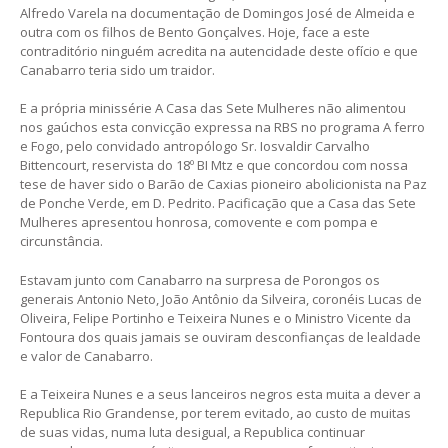
Alfredo Varela na documentação de Domingos José de Almeida e
outra com os filhos de Bento Gonçalves. Hoje, face a este
contraditório ninguém acredita na autencidade deste ofício e que
Canabarro teria sido um traidor.
E a própria minissérie A Casa das Sete Mulheres não alimentou
nos gaúchos esta convicção expressa na RBS no programa A ferro
e Fogo, pelo convidado antropólogo Sr. Iosvaldir Carvalho
Bittencourt, reservista do 18º BI Mtz e que concordou com nossa
tese de haver sido o Barão de Caxias pioneiro abolicionista na Paz
de Ponche Verde, em D. Pedrito. Pacificação que a Casa das Sete
Mulheres apresentou honrosa, comovente e com pompa e
circunstância.
Estavam junto com Canabarro na surpresa de Porongos os
generais Antonio Neto, João Antônio da Silveira, coronéis Lucas de
Oliveira, Felipe Portinho e Teixeira Nunes e o Ministro Vicente da
Fontoura dos quais jamais se ouviram desconfianças de lealdade
e valor de Canabarro.
E a Teixeira Nunes e a seus lanceiros negros esta muita a dever a
Republica Rio Grandense, por terem evitado, ao custo de muitas
de suas vidas, numa luta desigual, a Republica continuar