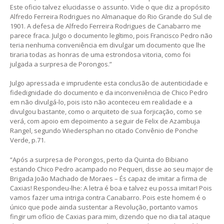
Este oficio talvez elucidasse o assunto. Vide o que diz a propósito
Alfredo Ferreira Rodrigues no Almanaque do Rio Grande do Sul de
1901. A defesa de Alfredo Ferreira Rodrigues de Canabarro me
parece fraca. Julgo o documento legítimo, pois Francisco Pedro não
teria nenhuma conveniência em divulgar um documento que lhe
tiraria todas as honras de uma estrondosa vitoria, como foi
julgada a surpresa de Porongos.”
Julgo apressada e imprudente esta conclusão de autenticidade e
fidedignidade do documento e da inconveniência de Chico Pedro
em não divulgá-lo, pois isto não aconteceu em realidade e a
divulgou bastante, como o arquiteto de sua forjicação, como se
verá, com apoio em depoimento a seguir de Felix de Azambuja
Rangel, segundo Wiedersphan no citado Convênio de Ponche
Verde, p.71.
“Após a surpresa de Porongos, perto da Quinta do Bibiano
estando Chico Pedro acampado no Pequeri, disse ao seu major de
Brigada João Machado de Moraes – És capaz de imitar a firma de
Caxias! Respondeu-lhe: A letra é boa e talvez eu possa imitar! Pois
vamos fazer uma intriga contra Canabarro. Pois este homem é o
único que pode ainda sustentar a Revolução, portanto vamos
fingir um ofício de Caxias para mim, dizendo que no dia tal ataque