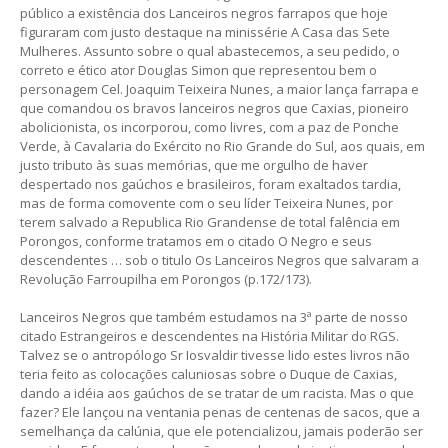
público a existência dos Lanceiros negros farrapos que hoje
figuraram com justo destaque na minissérie A Casa das Sete
Mulheres. Assunto sobre o qual abastecemos, a seu pedido, o
correto e ético ator Douglas Simon que representou bem o
personagem Cel. Joaquim Teixeira Nunes, a maior lança farrapa e
que comandou os bravos lanceiros negros que Caxias, pioneiro
abolicionista, os incorporou, como livres, com a paz de Ponche
Verde, à Cavalaria do Exército no Rio Grande do Sul, aos quais, em
justo tributo às suas memórias, que me orgulho de haver
despertado nos gaúchos e brasileiros, foram exaltados tardia,
mas de forma comovente com o seu líder Teixeira Nunes, por
terem salvado a Republica Rio Grandense de total falência em
Porongos, conforme tratamos em o citado O Negro e seus
descendentes … sob o titulo Os Lanceiros Negros que salvaram a
Revolução Farroupilha em Porongos (p.172/173).
Lanceiros Negros que também estudamos na 3ª parte de nosso
citado Estrangeiros e descendentes na História Militar do RGS.
Talvez se o antropólogo Sr Iosvaldir tivesse lido estes livros não
teria feito as colocações caluniosas sobre o Duque de Caxias,
dando a idéia aos gaúchos de se tratar de um racista. Mas o que
fazer? Ele lançou na ventania penas de centenas de sacos, que a
semelhança da calúnia, que ele potencializou, jamais poderão ser