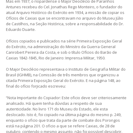
Mas em 1937, o riopardense o Major Deoclécio de Paranhos
Antunes recebeu do Cel. Jonathas Rego Monteiro, o fundador do
atual Arquivo Histórico do Exército em 1934, a missão de copiar os
Ofícios de Caxias que se encontravam no arquivo do Museu Júlio
de Castilhos, na Seção Histórica, sobre a responsabilidade do Dr.
Eduardo Duarte.
Ofícios copiados e publicados na série Primeira Exposição Geral
do Exército, na administração do Ministro da Guerra General
Canrobert Pereira da Costa, e sob o título Ofícios do Barão de
Caxias 1842-1845, Rio de Janeiro: Imprensa Militar, 1950.
O Major Deoclécio representava o Instituto de Geografia Militar do
Brasil (IGHMB), na Comissão de três membros que organizou a
citada Primeira Exposição Geral do Exército. E na página 148, ao
final do ofício forjicado escreveu:
“Nota Importante do Copiador: Este oficio deve ser criteriosamente
analisado. Há quem tenha dúvidas a respeito de sua
autenticidade. No livro 171 do Museu do Estado, ele esta
deslocado. Isto é, foi copiado na última página do mesmo p. 249,
enquanto o oficio que trata da parte de combate dos Porongos
está na página 201. O oficio a que se refere Caxias, de 28 de
outubro, contendo o mesmo assunto, não foi possível descobrir.