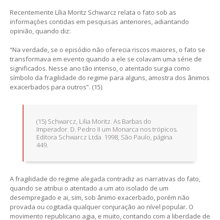
Recentemente Lília Moritz Schwarcz relata o fato sob as
informações contidas em pesquisas anteriores, adiantando
opinião, quando diz:
“Na verdade, se o episódio não oferecia riscos maiores, o fato se
transformava em evento quando a ele se colavam uma série de
significados. Nesse ano tão intenso, o atentado surgia como
símbolo da fragilidade do regime para alguns, amostra dos ânimos
exacerbados para outros”. (15)
(15) Schwarcz, Lilia Moritz. As Barbas do
Imperador. D. Pedro II um Monarca nos trópicos.
Editora Schwarcz Ltda. 1998, São Paulo, página
449.
A fragilidade do regime alegada contradiz as narrativas do fato,
quando se atribui o atentado a um ato isolado de um
desempregado e ai, sim, sob ânimo exacerbado, porém não
provada ou cogitada qualquer conjuração ao nível popular. O
movimento republicano agia, e muito, contando com a liberdade de