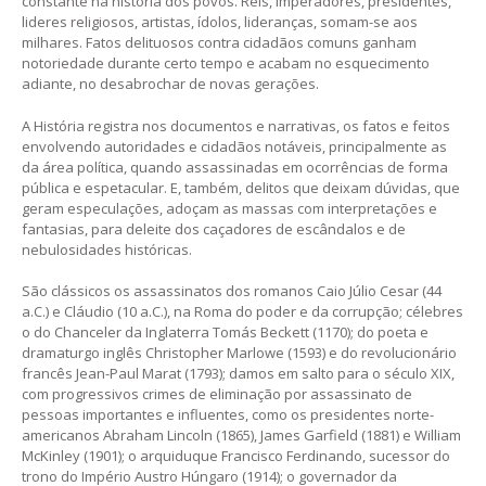
constante na história dos povos. Reis, imperadores, presidentes,
lideres religiosos, artistas, ídolos, lideranças, somam-se aos
milhares. Fatos delituosos contra cidadãos comuns ganham
notoriedade durante certo tempo e acabam no esquecimento
adiante, no desabrochar de novas gerações.
A História registra nos documentos e narrativas, os fatos e feitos
envolvendo autoridades e cidadãos notáveis, principalmente as
da área política, quando assassinadas em ocorrências de forma
pública e espetacular. E, também, delitos que deixam dúvidas, que
geram especulações, adoçam as massas com interpretações e
fantasias, para deleite dos caçadores de escândalos e de
nebulosidades históricas.
São clássicos os assassinatos dos romanos Caio Júlio Cesar (44
a.C.) e Cláudio (10 a.C.), na Roma do poder e da corrupção; célebres
o do Chanceler da Inglaterra Tomás Beckett (1170); do poeta e
dramaturgo inglês Christopher Marlowe (1593) e do revolucionário
francês Jean-Paul Marat (1793); damos em salto para o século XIX,
com progressivos crimes de eliminação por assassinato de
pessoas importantes e influentes, como os presidentes norte-
americanos Abraham Lincoln (1865), James Garfield (1881) e William
McKinley (1901); o arquiduque Francisco Ferdinando, sucessor do
trono do Império Austro Húngaro (1914); o governador da