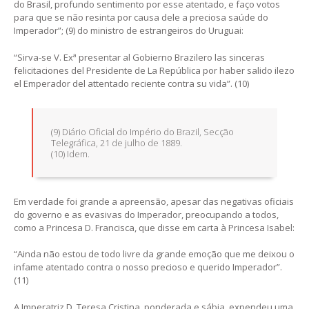
do Brasil, profundo sentimento por esse atentado, e faço votos
para que se não resinta por causa dele a preciosa saúde do
Imperador”; (9) do ministro de estrangeiros do Uruguai:
“Sirva-se V. Exª presentar al Gobierno Brazilero las sinceras
felicitaciones del Presidente de La República por haber salido ilezo
el Emperador del attentado reciente contra su vida”. (10)
(9) Diário Oficial do Império do Brazil, Secção
Telegráfica, 21 de julho de 1889.
(10) Idem.
Em verdade foi grande a apreensão, apesar das negativas oficiais
do governo e as evasivas do Imperador, preocupando a todos,
como a Princesa D. Francisca, que disse em carta à Princesa Isabel:
“Ainda não estou de todo livre da grande emoção que me deixou o
infame atentado contra o nosso precioso e querido Imperador”.
(11)
A Imperatriz D. Teresa Cristina, ponderada e sábia, expendeu uma