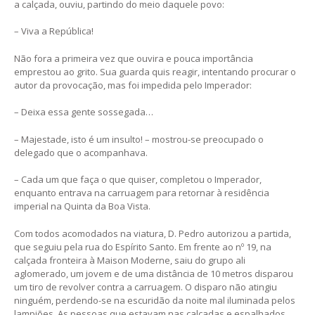
a calçada, ouviu, partindo do meio daquele povo:
– Viva a República!
Não fora a primeira vez que ouvira e pouca importância
emprestou ao grito. Sua guarda quis reagir, intentando procurar o
autor da provocação, mas foi impedida pelo Imperador:
– Deixa essa gente sossegada…
– Majestade, isto é um insulto! – mostrou-se preocupado o
delegado que o acompanhava.
– Cada um que faça o que quiser, completou o Imperador,
enquanto entrava na carruagem para retornar à residência
imperial na Quinta da Boa Vista.
Com todos acomodados na viatura, D. Pedro autorizou a partida,
que seguiu pela rua do Espírito Santo. Em frente ao nº 19, na
calçada fronteira à Maison Moderne, saiu do grupo ali
aglomerado, um jovem e de uma distância de 10 metros disparou
um tiro de revolver contra a carruagem. O disparo não atingiu
ninguém, perdendo-se na escuridão da noite mal iluminada pelos
lampiões. As pessoas que estavam nas calçadas e espalhados