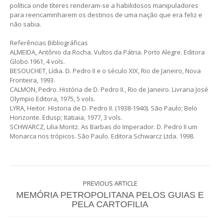
política onde títeres renderam-se a habilidosos manipuladores
para reencaminharem os destinos de uma nação que era feliz e
não sabia.
Referências Bibliográficas
ALMEIDA, Antônio da Rocha. Vultos da Pátria. Porto Alegre. Editora
Globo.1961, 4 vols.
BESOUCHET, Lídia. D. Pedro II e o século XIX, Rio de Janeiro, Nova
Fronteira, 1993.
CALMON, Pedro. História de D. Pedro II., Rio de Janeiro. Livraria José
Olympio Editora, 1975, 5 vols.
LYRA, Heitor. Historia de D. Pedro II. (1938-1940). São Paulo; Belo
Horizonte. Edusp; Itatiaia, 1977, 3 vols.
SCHWARCZ, Lilia Moritz. As Barbas do Imperador. D. Pedro II um
Monarca nos trópicos. São Paulo. Editora Schwarcz Ltda. 1998.
PREVIOUS ARTICLE
MEMÓRIA PETROPOLITANA PELOS GUIAS E
PELA CARTOFILIA