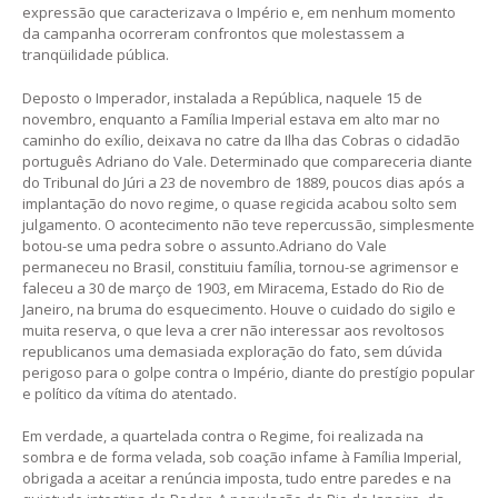
expressão que caracterizava o Império e, em nenhum momento
da campanha ocorreram confrontos que molestassem a
tranqüilidade pública.
Deposto o Imperador, instalada a República, naquele 15 de
novembro, enquanto a Família Imperial estava em alto mar no
caminho do exílio, deixava no catre da Ilha das Cobras o cidadão
português Adriano do Vale. Determinado que compareceria diante
do Tribunal do Júri a 23 de novembro de 1889, poucos dias após a
implantação do novo regime, o quase regicida acabou solto sem
julgamento. O acontecimento não teve repercussão, simplesmente
botou-se uma pedra sobre o assunto.Adriano do Vale
permaneceu no Brasil, constituiu família, tornou-se agrimensor e
faleceu a 30 de março de 1903, em Miracema, Estado do Rio de
Janeiro, na bruma do esquecimento. Houve o cuidado do sigilo e
muita reserva, o que leva a crer não interessar aos revoltosos
republicanos uma demasiada exploração do fato, sem dúvida
perigoso para o golpe contra o Império, diante do prestígio popular
e político da vítima do atentado.
Em verdade, a quartelada contra o Regime, foi realizada na
sombra e de forma velada, sob coação infame à Família Imperial,
obrigada a aceitar a renúncia imposta, tudo entre paredes e na