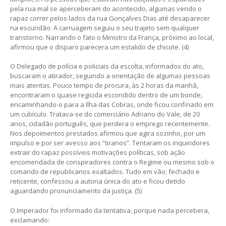
pela rua mal se aperceberam do acontecido, algumas vendo o
rapaz correr pelos lados da rua Gonçalves Dias até desaparecer
na escuridão. A carruagem seguiu o seu trajeto sem qualquer
transtorno. Narrando o fato o Ministro da França, próximo ao local,
afirmou que o disparo parecera um estalido de chicote. (4)
O Delegado de polícia e policiais da escolta, informados do ato,
buscaram o atirador, seguindo a orientação de algumas pessoas
mais atentas. Pouco tempo de procura, às 2 horas da manhã,
encontraram o quase regicida escondido dentro de um bonde,
encaminhando-o para a Ilha das Cobras, onde ficou confinado em
um cubículo. Tratava-se do comerciário Adriano do Vale, de 20
anos, cidadão português, que perdera o emprego recentemente.
Nos depoimentos prestados afirmou que agira sozinho, por um
impulso e por ser avesso aos “tiranos”. Tentaram os inquiridores
extrair do rapaz possíveis motivações políticas, sob ação
encomendada de conspiradores contra o Regime ou mesmo sob o
comando de republicanos exaltados. Tudo em vão; fechado e
reticente, confessou a autoria única do ato e ficou detido
aguardando pronunciamento da justiça. (5)
O Imperador foi informado da tentativa, porque nada percebera,
exclamando: