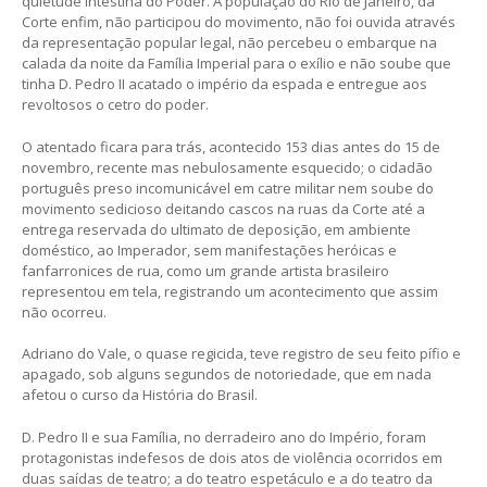
quietude intestina do Poder. A população do Rio de Janeiro, da
Corte enfim, não participou do movimento, não foi ouvida através
da representação popular legal, não percebeu o embarque na
calada da noite da Família Imperial para o exílio e não soube que
tinha D. Pedro II acatado o império da espada e entregue aos
revoltosos o cetro do poder.
O atentado ficara para trás, acontecido 153 dias antes do 15 de
novembro, recente mas nebulosamente esquecido; o cidadão
português preso incomunicável em catre militar nem soube do
movimento sedicioso deitando cascos na ruas da Corte até a
entrega reservada do ultimato de deposição, em ambiente
doméstico, ao Imperador, sem manifestações heróicas e
fanfarronices de rua, como um grande artista brasileiro
representou em tela, registrando um acontecimento que assim
não ocorreu.
Adriano do Vale, o quase regicida, teve registro de seu feito pífio e
apagado, sob alguns segundos de notoriedade, que em nada
afetou o curso da História do Brasil.
D. Pedro II e sua Família, no derradeiro ano do Império, foram
protagonistas indefesos de dois atos de violência ocorridos em
duas saídas de teatro; a do teatro espetáculo e a do teatro da