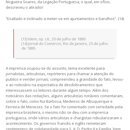
Nogueira Soares, da Legação Portuguesa, o qual, em ofício,
descreveu o atirador:
“Exaltado e inclinado a meter-se em ajuntamentos e barulhos”. (14)
(13) Idem, op. cit., 20 de julho de 1889.
(14) Jornal do Comércio, Rio de Janeiro, 25 de julho
de 1889.
A imprensa ocupou-se do assunto, tema excelente para
jornalistas, articulistas, repórteres para chamar a atenção do
publico e vender jornais; compreendeu a gravidade do fato, levou-
o ao noticiário na expectativa de desdobramentos que
interessassem os leitores durante algum tempo. Além dos
noticiários das redações, alguns articulistas notáveis comentaram,
sobre o fato, como Rui Barbosa, Medeiros de Albuquerque e
Ferreira de Menezes. Se o fato foi comentado com seriedade pela
imprensa brasileira, o mesmo não se deu com a imprensa
portuguesa, onde vários articulistas e chargistas ridicularizaram o
acontecimento. Os governos francês e inglês remeteram
sentimentos de solidariedade para S. A. D. Pedro II e Família, bem