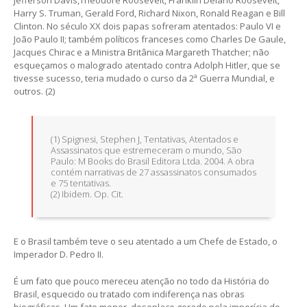
Jefferson Davis,Theodore Roosevelt, Franklin Delano Roosevelt,
Harry S. Truman, Gerald Ford, Richard Nixon, Ronald Reagan e Bill
Clinton. No século XX dois papas sofreram atentados: Paulo VI e
João Paulo II; também políticos franceses como Charles De Gaule,
Jacques Chirac e a Ministra Britânica Margareth Thatcher; não
esqueçamos o malogrado atentado contra Adolph Hitler, que se
tivesse sucesso, teria mudado o curso da 2ª Guerra Mundial, e
outros. (2)
(1) Spignesi, Stephen J, Tentativas, Atentados e
Assassinatos que estremeceram o mundo, São
Paulo: M Books do Brasil Editora Ltda. 2004. A obra
contém narrativas de 27 assassinatos consumados
e 75 tentativas.
(2) Ibidem. Op. Cit.
E o Brasil também teve o seu atentado a um Chefe de Estado, o
Imperador D. Pedro II.
É um fato que pouco mereceu atenção no todo da História do
Brasil, esquecido ou tratado com indiferença nas obras
biográficas. Um fato menor, desenlace gorado pela imperícia do