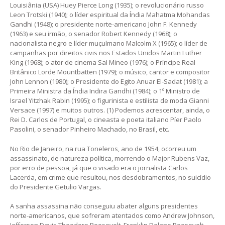
Louisiânia (USA) Huey Pierce Long (1935); o revolucionário russo
Leon Trotski (1940); o líder espiritual da Índia Mahatma Mohandas
Gandhi (1948); o presidente norte-americano John F. Kennedy
(1963) e seu irmão, o senador Robert Kennedy (1968); o
nacionalista negro e líder muçulmano Malcolm X (1965); o líder de
campanhas por direitos civis nos Estados Unidos Martin Luther
King (1968); o ator de cinema Sal Mineo (1976); o Príncipe Real
Britânico Lorde Mountbatten (1979); o músico, cantor e compositor
John Lennon (1980); o Presidente do Egito Anuar El-Sadat (1981); a
Primeira Ministra da Índia Indira Gandhi (1984); o 1º Ministro de
Israel Yitzhak Rabin (1995); o figurinista e estilista de moda Gianni
Versace (1997) e muitos outros. (1) Podemos acrescentar, ainda, o
Rei D. Carlos de Portugal, o cineasta e poeta italiano Píer Paolo
Pasolini, o senador Pinheiro Machado, no Brasil, etc.
No Rio de Janeiro, na rua Toneleros, ano de 1954, ocorreu um
assassinato, de natureza política, morrendo o Major Rubens Vaz,
por erro de pessoa, já que o visado era o jornalista Carlos
Lacerda, em crime que resultou, nos desdobramentos, no suicídio
do Presidente Getulio Vargas.
A sanha assassina não conseguiu abater alguns presidentes
norte-americanos, que sofreram atentados como Andrew Johnson,