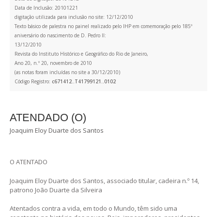
Data de Inclusão: 20101221
digitação utilizada para inclusão no site: 12/12/2010
Texto básico de palestra no painel realizado pelo IHP em comemoração pelo 185º
aniversário do nascimento de D. Pedro II:
13/12/2010
Revista do Instituto Histórico e Geográfico do Rio de Janeiro,
Ano 20, n.º 20, novembro de 2010
(as notas foram incluídas no site a 30/12/2010)
Código Registro:
c671412..T41799121..0102
ATENDADO (O)
Joaquim Eloy Duarte dos Santos
O ATENTADO
Joaquim Eloy Duarte dos Santos, associado titular, cadeira n.º 14,
patrono João Duarte da Silveira
Atentados contra a vida, em todo o Mundo, têm sido uma