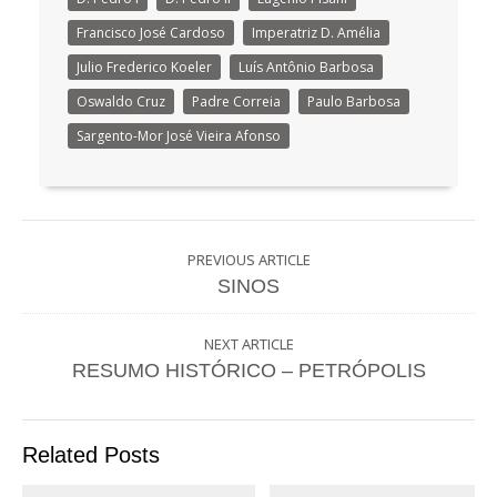
Francisco José Cardoso
Imperatriz D. Amélia
Julio Frederico Koeler
Luís Antônio Barbosa
Oswaldo Cruz
Padre Correia
Paulo Barbosa
Sargento-Mor José Vieira Afonso
PREVIOUS ARTICLE
SINOS
NEXT ARTICLE
RESUMO HISTÓRICO – PETRÓPOLIS
Related Posts