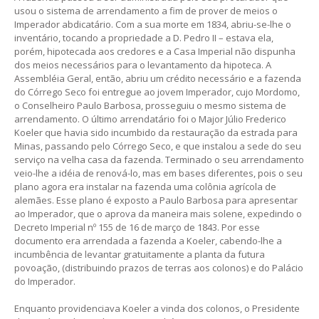
usou o sistema de arrendamento a fim de prover de meios o
Imperador abdicatário. Com a sua morte em 1834, abriu-se-lhe o
inventário, tocando a propriedade a D. Pedro II – estava ela,
porém, hipotecada aos credores e a Casa Imperial não dispunha
dos meios necessários para o levantamento da hipoteca. A
Assembléia Geral, então, abriu um crédito necessário e a fazenda
do Córrego Seco foi entregue ao jovem Imperador, cujo Mordomo,
o Conselheiro Paulo Barbosa, prosseguiu o mesmo sistema de
arrendamento. O último arrendatário foi o Major Júlio Frederico
Koeler que havia sido incumbido da restauração da estrada para
Minas, passando pelo Córrego Seco, e que instalou a sede do seu
serviço na velha casa da fazenda. Terminado o seu arrendamento
veio-lhe a idéia de renová-lo, mas em bases diferentes, pois o seu
plano agora era instalar na fazenda uma colônia agrícola de
alemães. Esse plano é exposto a Paulo Barbosa para apresentar
ao Imperador, que o aprova da maneira mais solene, expedindo o
Decreto Imperial nº 155 de 16 de março de 1843. Por esse
documento era arrendada a fazenda a Koeler, cabendo-lhe a
incumbência de levantar gratuitamente a planta da futura
povoação, (distribuindo prazos de terras aos colonos) e do Palácio
do Imperador.
Enquanto providenciava Koeler a vinda dos colonos, o Presidente