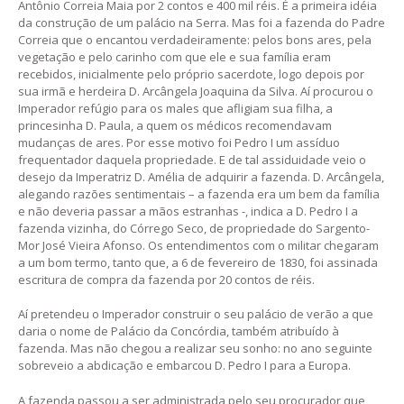
Antônio Correia Maia por 2 contos e 400 mil réis. É a primeira idéia
da construção de um palácio na Serra. Mas foi a fazenda do Padre
Correia que o encantou verdadeiramente: pelos bons ares, pela
vegetação e pelo carinho com que ele e sua família eram
recebidos, inicialmente pelo próprio sacerdote, logo depois por
sua irmã e herdeira D. Arcângela Joaquina da Silva. Aí procurou o
Imperador refúgio para os males que afligiam sua filha, a
princesinha D. Paula, a quem os médicos recomendavam
mudanças de ares. Por esse motivo foi Pedro I um assíduo
frequentador daquela propriedade. E de tal assiduidade veio o
desejo da Imperatriz D. Amélia de adquirir a fazenda. D. Arcângela,
alegando razões sentimentais – a fazenda era um bem da família
e não deveria passar a mãos estranhas -, indica a D. Pedro I a
fazenda vizinha, do Córrego Seco, de propriedade do Sargento-
Mor José Vieira Afonso. Os entendimentos com o militar chegaram
a um bom termo, tanto que, a 6 de fevereiro de 1830, foi assinada
escritura de compra da fazenda por 20 contos de réis.
Aí pretendeu o Imperador construir o seu palácio de verão a que
daria o nome de Palácio da Concórdia, também atribuído à
fazenda. Mas não chegou a realizar seu sonho: no ano seguinte
sobreveio a abdicação e embarcou D. Pedro I para a Europa.
A fazenda passou a ser administrada pelo seu procurador que