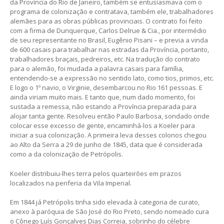
da Província do Rio de Janeiro, também se entusiasmava com o
programa de colonização e contratava, também ele, trabalhadores
alemães para as obras públicas provinciais. O contrato foi feito
com a firma de Dunquerque, Carlos Delrue & Cia., por intermédio
de seu representante no Brasil, Eugênio Pisani – e previa a vinda
de 600 casais para trabalhar nas estradas da Província, portanto,
trabalhadores braçais, pedreiros, etc. Na tradução do contrato
para o alemão, foi mudada a palavra casais para família,
entendendo-se a expressão no sentido lato, como tios, primos, etc.
E logo o 1º navio, o Virginie, desembarcou no Rio 161 pessoas. E
ainda viriam muito mais. E tanto que, num dado momento, foi
sustada a remessa, não estando a Província preparada para
alojar tanta gente. Resolveu então Paulo Barbosa, sondado onde
colocar esse excesso de gente, encaminhá-los a Koeler para
iniciar a sua colonização. A primeira leva desses colonos chegou
ao Alto da Serra a 29 de junho de 1845, data que é considerada
como a da colonização de Petrópolis.
Koeler distribuiu-lhes terra pelos quarteirões em prazos
localizados na periferia da Vila Imperial.
Em 1844 já Petrópolis tinha sido elevada à categoria de curato,
anexo à paróquia de São José do Rio Preto, sendo nomeado cura
o Cônego Luís Gonçalves Dias Correia, sobrinho do célebre