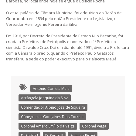
Barbosa, no local onde hoje se ergue o Edifício Rocha.
O atual palácio da Câmara Municipal foi adquirido ao Barão de
Guaraciaba em 1894 pelo então Presidente do Legislativo, o
Vereador Hermogênio Pereira da Silva.
Em 1916, por Decreto do Presidente do Estado Nilo Peçanha, foi
criada a Prefeitura de Petrópolis e nomeado o 1º Prefeito, o
cientista Oswaldo Cruz. Daí em diante até 1991, dividiu a Prefeitura
com a Câmara o prédio, quando o Prefeito Paulo Gratacós
transferiu a sede do poder executivo para o Palacete Mauá.
Antônio Correia Maia
Arcângela Joaquina da Silva
Comendador Albino José de Siqueira
Cônego Luís Gonçalves Dias Correia
Coronel Amaro Emílio da Veiga
Coronel Veiga
D. Pedro I
D. Pedro II
Eugênio Pisani