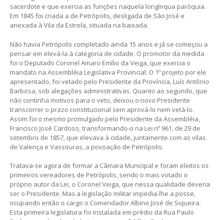
sacerdote e que exercia as funções naquela longínqua paróquia.
Em 1845 foi criada a de Petrópolis, desligada de São José e
anexada à Vila da Estrela, situada na baixada.
Não havia Petrópolis completado ainda 15 anos e já se começou a
pensar em elevá-la à categoria de cidade. O promotor da medida
foi o Deputado Coronel Amaro Emílio da Veiga, que exercia o
mandato na Assembléia Legislativa Provincial. O 1º projeto por ele
apresentado, foi vetado pelo Presidente da Província, Luís Antônio
Barbosa, sob alegações administrativas. Quanto ao segundo, que
não continha motivos para o veto, deixou o novo Presidente
transcorrer o prazo constitucional sem aprová-lo nem vetá-lo.
Assim foi o mesmo promulgado pelo Presidente da Assembléia,
Francisco José Cardoso, transformando-o na Lei nº 961, de 29 de
setembro de 1857, que elevava à cidade, juntamente com as vilas
de Valença e Vassouras, a povoação de Petrópolis.
Tratava-se agora de formar a Câmara Municipal e foram eleitos os
primeiros vereadores de Petrópolis, sendo o mais votado o
próprio autor da Lei, o Coronel Veiga, que nessa qualidade deveria
ser o Presidente. Mas a legislação militar impedia-lhe a posse,
ocupando então o cargo o Comendador Albino José de Siqueira.
Esta primeira legislatura foi instalada em prédio da Rua Paulo