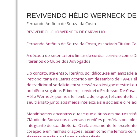
REVIVENDO HÉLIO WERNECK D
Fernando Antônio de Souza da Costa
REVIVENDO HÉLIO WERNECK DE CARVALHO
Fernando Antônio de Souza da Costa, Associado Titular, Cade
A década de setenta foi o limiar do cordial convívio com o
literários do Clube dos Advogados.
E o contato, até então, literário, solidificou-se em amiza
Petropolitana de Letras ocorrido em dezembro de 1994. Hé
do tradicional sodalício em sucessão ao insigne mestre Lo
ao biênio seguinte. Primeiro, convidei o Professor De Cusa
Hélio Werneck, por nós foi lembrado, o que, felizmente foi 
seu trânsito junto aos meios intelectuais e sociais e o re
Mantínhamos encontros quase que diários em meu escritór
Cláudio de Souza nas diversas reuniões plenárias ou sole
integrante de sua diretoria. O relacionamento foi excele
coração e em minhas orações, assim como me lembro com 