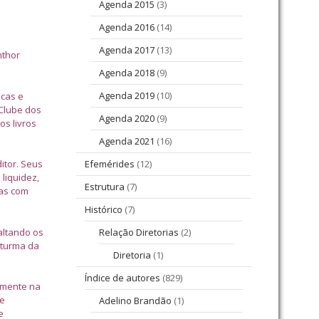
Agenda 2015
(3)
Agenda 2016
(14)
Agenda 2017
(13)
nthor
Agenda 2018
(9)
Agenda 2019
(10)
icas e
 Clube dos
Agenda 2020
(9)
os livros
Agenda 2021
(16)
itor. Seus
Efemérides
(12)
liquidez,
Estrutura
(7)
cas com
Histórico
(7)
saltando os
Relação Diretorias
(2)
 turma da
Diretoria
(1)
Índice de autores
(829)
tamente na
de
Adelino Brandão
(1)
e