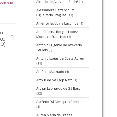
Alcindo de Azevedo Sodré
(1)
prir sua
Alessandra Bettencourt
Figueiredo Fraguas
(13)
Américo Jacobina Lacombe
(1)
Ana Cristina Borges López
ICLE
Monteiro Francisco
(1)
ÃO
O]
Antônio Eugênio de Azevedo
Taulois
(8)
Antônio Izaias da Costa Abreu
(11)
Antônio Machado
(4)
Arthur de Sá Earp Neto
(1)
Arthur Leonardo de Sá Earp
(32)
Ascânio Dá Mesquita Pimentel
(1)
Aurea Maria de Freitas