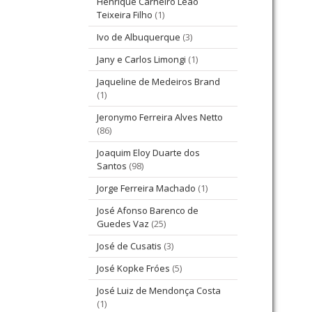
Henrique Carneiro Leão
Teixeira Filho
(1)
Ivo de Albuquerque
(3)
Jany e Carlos Limongi
(1)
Jaqueline de Medeiros Brand
(1)
Jeronymo Ferreira Alves Netto
(86)
Joaquim Eloy Duarte dos
Santos
(98)
Jorge Ferreira Machado
(1)
José Afonso Barenco de
Guedes Vaz
(25)
José de Cusatis
(3)
José Kopke Fróes
(5)
José Luiz de Mendonça Costa
(1)