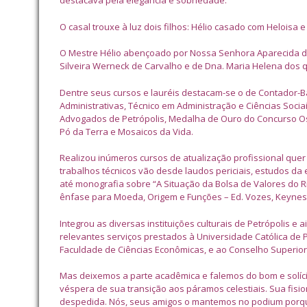
destacava pela elegância e sobriedade.
O casal trouxe à luz dois filhos: Hélio casado com Heloisa 
O Mestre Hélio abençoado por Nossa Senhora Aparecida das 
Silveira Werneck de Carvalho e de Dna. Maria Helena dos qu
Dentre seus cursos e lauréis destacam-se o de Contador-B
Administrativas, Técnico em Administração e Ciências Soci
Advogados de Petrópolis, Medalha de Ouro do Concurso Os M
Pó da Terra e Mosaicos da Vida.
Realizou inúmeros cursos de atualização profissional quer n
trabalhos técnicos vão desde laudos periciais, estudos da 
até monografia sobre “A Situação da Bolsa de Valores do Ri
ênfase para Moeda, Origem e Funções – Ed. Vozes, Keynes e
Integrou as diversas instituições culturais de Petrópolis e 
relevantes serviços prestados à Universidade Católica de 
Faculdade de Ciências Econômicas, e ao Conselho Superior
Mas deixemos a parte acadêmica e falemos do bom e solícit
véspera de sua transição aos páramos celestiais. Sua fi
despedida. Nós, seus amigos o mantemos no podium porqu