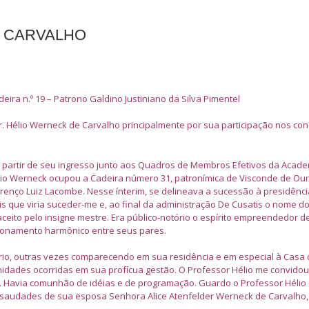
E CARVALHO
ira n.º 19 – Patrono Galdino Justiniano da Silva Pimentel
 Dr. Hélio Werneck de Carvalho principalmente por sua participação nos co
de a partir de seu ingresso junto aos Quadros de Membros Efetivos da Acad
lio Werneck ocupou a Cadeira número 31, patronímica de Visconde de Our
urenço Luiz Lacombe. Nesse ínterim, se delineava a sucessão à presidênci
tis que viria suceder-me e, ao final da administração De Cusatis o nome d
aceito pelo insigne mestre. Era público-notório o espírito empreendedor de
lacionamento harmônico entre seus pares.
io, outras vezes comparecendo em sua residência e em especial à Casa 
nidades ocorridas em sua profícua gestão. O Professor Hélio me convidou
nte. Havia comunhão de idéias e de programação. Guardo o Professor Héli
saudades de sua esposa Senhora Alice Atenfelder Werneck de Carvalho,