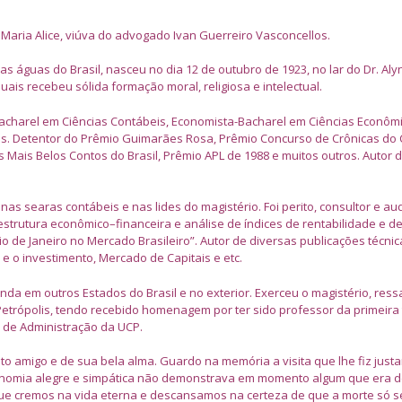
e Maria Alice, viúva do advogado Ivan Guerreiro Vasconcellos.
águas do Brasil, nasceu no dia 12 de outubro de 1923, no lar do Dr. Aly
ais recebeu sólida formação moral, religiosa e intelectual.
acharel em Ciências Contábeis, Economista-Bacharel em Ciências Econôm
ais. Detentor do Prêmio Guimarães Rosa, Prêmio Concurso de Crônicas do
ais Belos Contos do Brasil, Prêmio APL de 1988 e muitos outros. Autor d
as searas contábeis e nas lides do magistério. Foi perito, consultor e aud
estrutura econômico–financeira e análise de índices de rentabilidade e de 
o de Janeiro no Mercado Brasileiro”. Autor de diversas publicações técni
 o investimento, Mercado de Capitais e etc.
ainda em outros Estados do Brasil e no exterior. Exerceu o magistério, res
Petrópolis, tendo recebido homenagem por ter sido professor da primeira
 de Administração da UCP.
o amigo e de sua bela alma. Guardo na memória a visita que lhe fiz jus
sionomia alegre e simpática não demonstrava em momento algum que era 
e cremos na vida eterna e descansamos na certeza de que a morte só s