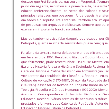
destaco que Frei Estanislau, nasceu em Wupertal, (Aleman
já, no dia seguinte, ministrou sua primeira aula, na esco
educar, preferencialmente, os netos dos colonos e seu
princípios religiosos que possuem. Anos depois, transfe
amizades e discípulos. Frei Estanislau também era um apa
de pesquisas em arquivos e bibliotecas. Sempre apoiou, en
exerceram importante função na cidade.
Mas eu também preciso falar daquele que ocupou, por últim
Petrópolis, guarda muitos de seus textos (quase cem!) que,
Foi aluno da terceira turma de bacharelandos e licenciados 
em fevereiro de 1964. Recebeu o título de Doutor Honori
que felizmente, pude testemunhar. Titulou-se Mestre e
titular de História Antiga e História e Sociedade Regional,
Geral da História e Prática de Ensino em Administração Esc
Vice Diretor da Faculdade de Filosofia, Ciências e Letras
Colégio de Aplicação (1970-1981), Diretor da Faculdade de 
(199-1995), Assessor da Reitoria no Conjunto Barão do Amaz
Teologia, Filosofia e Ciências Humanas (1999-2002). Membro
Associado Correspondente do Instituto Histórico e Geo
Educação. Recebeu vários prêmios de pesquisa histórica d
prestados a Universidade Católica de Petrópolis. Autor de
Educação/História/História de Petrópolis.