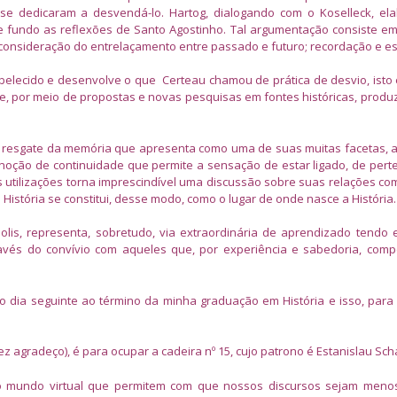
 se dedicaram a desvendá-lo. Hartog, dialogando com o Koselleck, e
fundo as reflexões de Santo Agostinho. Tal argumentação consiste e
consideração do entrelaçamento entre passado e futuro; recordação e e
elecido e desenvolve o que Certeau chamou de prática de desvio, isto 
, por meio de propostas e novas pesquisas em fontes históricas, produ
o resgate da memória que apresenta como uma de suas muitas facetas, 
noção de continuidade que permite a sensação de estar ligado, de pert
 utilizações torna imprescindível uma discussão sobre suas relações co
 História se constitui, desse modo, como o lugar de onde nasce a História.
polis, representa, sobretudo, via extraordinária de aprendizado tendo 
ravés do convívio com aqueles que, por experiência e sabedoria, co
 dia seguinte ao término da minha graduação em História e isso, para
z agradeço), é para ocupar a cadeira nº 15, cujo patrono é Estanislau Sch
 mundo virtual que permitem com que nossos discursos sejam menos 