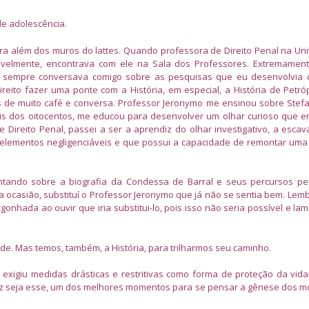
de adolescência.
ra além dos muros do lattes. Quando professora de Direito Penal na Un
iavelmente, encontrava com ele na Sala dos Professores. Extremament
e sempre conversava comigo sobre as pesquisas que eu desenvolvia
reito fazer uma ponte com a História, em especial, a História de Petróp
 de muito café e conversa. Professor Jeronymo me ensinou sobre Stef
lis dos oitocentos, me educou para desenvolver um olhar curioso que 
Direito Penal, passei a ser a aprendiz do olhar investigativo, a esca
 elementos negligenciáveis e que possui a capacidade de remontar uma
 contando sobre a biografia da Condessa de Barral e seus percursos p
a ocasião, substituí o Professor Jeronymo que já não se sentia bem. Lem
nhada ao ouvir que iria substitui-lo, pois isso não seria possível e lam
de. Mas temos, também, a História, para trilharmos seu caminho.
exigiu medidas drásticas e restritivas como forma de proteção da vi
 seja esse, um dos melhores momentos para se pensar a gênese dos m