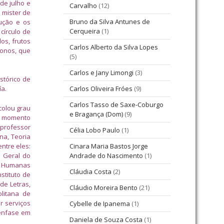
de julho e
Carvalho
(12)
 mister de
Bruno da Silva Antunes de
rução e os
Cerqueira
(1)
círculo de
os, frutos
Carlos Alberto da Silva Lopes
lonos, que
(5)
Carlos e Jany Limongi
(3)
stórico de
ía.
Carlos Oliveira Fróes
(9)
Carlos Tasso de Saxe-Coburgo
 colou grau
e Bragança (Dom)
(9)
4, momento
 professor
Célia Lobo Paulo
(1)
ina, Teoria
ntre eles:
Cinara Maria Bastos Jorge
r Geral do
Andrade do Nascimento
(1)
as Humanas
Cláudia Costa
(2)
stituto de
de Letras,
Cláudio Moreira Bento
(21)
olitana de
r serviços
Cybelle de Ipanema
(1)
 ênfase em
Daniela de Souza Costa
(1)