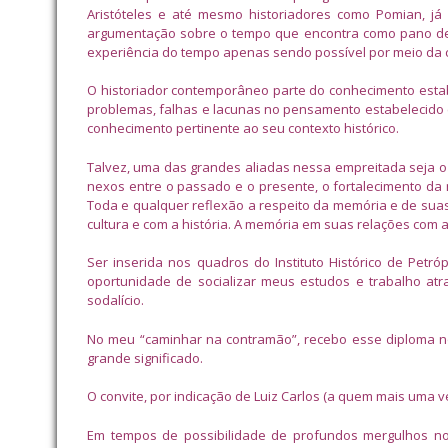
Aristóteles e até mesmo historiadores como Pomian, já
argumentação sobre o tempo que encontra como pano de 
experiência do tempo apenas sendo possível por meio da 
O historiador contemporâneo parte do conhecimento estab
problemas, falhas e lacunas no pensamento estabelecido e
conhecimento pertinente ao seu contexto histórico.
Talvez, uma das grandes aliadas nessa empreitada seja 
nexos entre o passado e o presente, o fortalecimento da 
Toda e qualquer reflexão a respeito da memória e de suas
cultura e com a história. A memória em suas relações com a
Ser inserida nos quadros do Instituto Histórico de Petró
oportunidade de socializar meus estudos e trabalho at
sodalício.
No meu “caminhar na contramão”, recebo esse diploma no
grande significado.
O convite, por indicação de Luiz Carlos (a quem mais uma ve
Em tempos de possibilidade de profundos mergulhos no