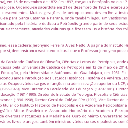
ha), em 16 de novembro de 1872. Em 1897, chegou a Petrópolis no dia 17 
la São José. Ordenou-se sacerdote em 21 de dezembro de 1902 e exerceu o
s descendentes. Muitas gerações de petropolitanos devem-lhe a inst
riu-se para Santa Catarina e Paraná, onde também legou um vastíssimo 
ixonado pela história e dedicou a Petrópolis grande parte de seus estud
tusiasticamente, atividades culturais que fizessem jus a história dos co
o, essa cadeira: Jeronymo Ferreira Alves Netto. A página do Instituto Hi
 por si, demonstram o vasto teor cultural que o Professor Jeronymo possu
da Faculdade Católica de Filosofia, Ciências e Letras de Petrópolis, onde
s Causa pela Universidade Católica de Petrópolis em 12 de maio de 201
m Educação, pela Universidade Autônoma de Guadalajara, em 1981. Foi
 lecionou ainda Introdução aos Estudos Históricos, História da América Lat
olar. Ocupou vários cargos e funções na administração superior da UCP, e
 (1966-1979), Vice Diretor da Faculdade de Educação (1979-1981), Direto
Educação (1981-1990), Diretor do Instituto de Teologia, Filosofia e Ciênci
onas (1996-1998), Diretor Geral do Colégio EPA (1999), Vice Diretor do In
 titular do Instituto Histórico de Petrópolis e da Academia Petropolitana 
gráfico Militar Brasileiro e Associado Honorário da Academia Petrop
e diversas instituições e a Medalha de Ouro do Mérito Universitário po
 vários livros e artigos, também ministrou vários cursos e palestras com