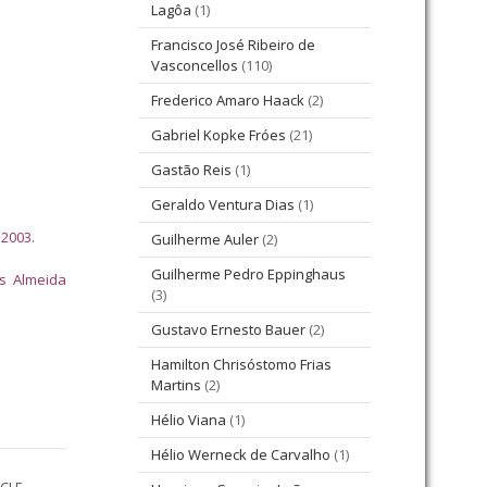
Lagôa
(1)
Francisco José Ribeiro de
Vasconcellos
(110)
Frederico Amaro Haack
(2)
Gabriel Kopke Fróes
(21)
Gastão Reis
(1)
Geraldo Ventura Dias
(1)
 2003.
Guilherme Auler
(2)
Guilherme Pedro Eppinghaus
os Almeida
(3)
Gustavo Ernesto Bauer
(2)
Hamilton Chrisóstomo Frias
Martins
(2)
Hélio Viana
(1)
Hélio Werneck de Carvalho
(1)