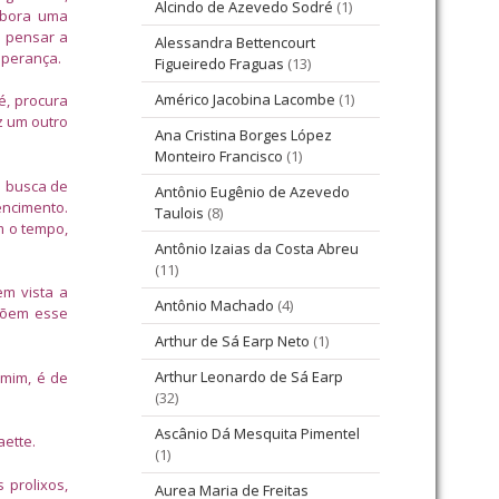
Alcindo de Azevedo Sodré
(1)
labora uma
m pensar a
Alessandra Bettencourt
sperança.
Figueiredo Fraguas
(13)
Américo Jacobina Lacombe
(1)
é, procura
z um outro
Ana Cristina Borges López
Monteiro Francisco
(1)
a busca de
Antônio Eugênio de Azevedo
encimento.
Taulois
(8)
m o tempo,
Antônio Izaias da Costa Abreu
(11)
em vista a
Antônio Machado
(4)
mpõem esse
Arthur de Sá Earp Neto
(1)
Arthur Leonardo de Sá Earp
 mim, é de
(32)
Ascânio Dá Mesquita Pimentel
aette.
(1)
prolixos,
Aurea Maria de Freitas