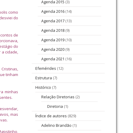
Agenda 2015
(3)
Agenda 2016
(14)
ópolis como
 desviei do
Agenda 2017
(13)
Agenda 2018
(9)
 contos de
Agenda 2019
(10)
orcionava,
estágio do
Agenda 2020
(9)
 a cidade,
Agenda 2021
(16)
Efemérides
(12)
Cristinas,
que tinham
Estrutura
(7)
Histórico
(7)
ara minhas
Relação Diretorias
(2)
sentes.
Diretoria
(1)
desvendar,
uivos, mas
Índice de autores
(829)
ivas.
Adelino Brandão
(1)
Agostinho,