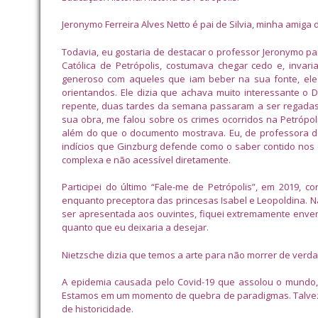
Jeronymo Ferreira Alves Netto é pai de Silvia, minha amiga 
Todavia, eu gostaria de destacar o professor Jeronymo pa
Católica de Petrópolis, costumava chegar cedo e, invar
generoso com aqueles que iam beber na sua fonte, el
orientandos. Ele dizia que achava muito interessante o Di
repente, duas tardes da semana passaram a ser regadas
sua obra, me falou sobre os crimes ocorridos na Petrópo
além do que o documento mostrava. Eu, de professora de 
indícios que Ginzburg defende como o saber contido nos
complexa e não acessível diretamente.
Participei do último “Fale-me de Petrópolis”, em 2019,
enquanto preceptora das princesas Isabel e Leopoldina. N
ser apresentada aos ouvintes, fiquei extremamente envergo
quanto que eu deixaria a desejar.
Nietzsche dizia que temos a arte para não morrer de verda
A epidemia causada pelo Covid-19 que assolou o mundo, 
Estamos em um momento de quebra de paradigmas. Talvez
de historicidade.