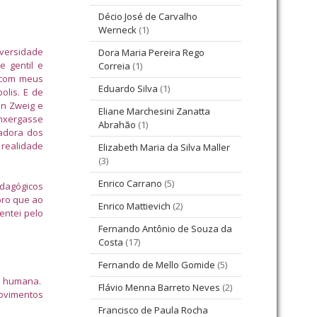
Décio José de Carvalho
Werneck
(1)
iversidade
Dora Maria Pereira Rego
e gentil e
Correia
(1)
 com meus
Eduardo Silva
(1)
olis. E de
an Zweig e
Eliane Marchesini Zanatta
enxergasse
Abrahão
(1)
vadora dos
 realidade
Elizabeth Maria da Silva Maller
(3)
Enrico Carrano
(5)
edagógicos
bro que ao
Enrico Mattievich
(2)
entei pelo
Fernando Antônio de Souza da
Costa
(17)
Fernando de Mello Gomide
(5)
da humana.
Flávio Menna Barreto Neves
(2)
ovimentos
Francisco de Paula Rocha