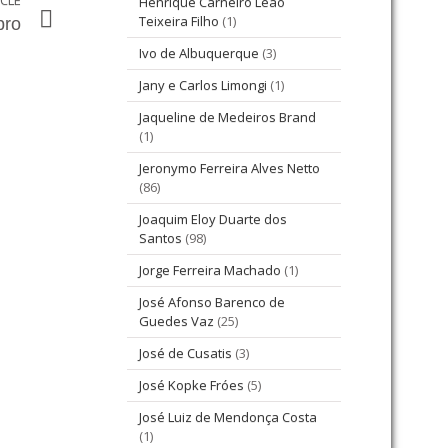
ICLE
Henrique Carneiro Leão
Teixeira Filho
(1)
bro
Ivo de Albuquerque
(3)
Jany e Carlos Limongi
(1)
Jaqueline de Medeiros Brand
(1)
Jeronymo Ferreira Alves Netto
(86)
Joaquim Eloy Duarte dos
Santos
(98)
Jorge Ferreira Machado
(1)
José Afonso Barenco de
Guedes Vaz
(25)
José de Cusatis
(3)
José Kopke Fróes
(5)
José Luiz de Mendonça Costa
(1)