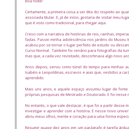
Boa noite!
Certamente, a primeira coisa a ser dita diz respeito ao qua
associada titular. E, já de início, gostaria de visitar meu 
que é visto como tradicional, para chegar aqui.
Cresci com a narrativa de histórias de reis, rainhas, imp
fadas. Passei minha adolescência nos jardins do Museu 
acabou por se tornar o lugar perfeito de estudo ou descan
Curso Normal. Também foi cenário para fotografias da tur
mas que, a cada vez revisitado, descortinava algo novo 
Anos depois, serviu como túnel do tempo para minhas aula
Isabéis e Leopoldinas, escravos e aias que, vestidos a car
aprendido.
Mais uns anos, e aquele espaço assumiu lugar de fonte
próprias pesquisas de Mestrado e Doutorado. E foi nesse 
No entanto, o que vale destacar, é que foi a partir desse
investigar e aprender com a história. E nesse novo unive
abriu meus olhos, mente e coração para uma forma especia
Resumir quase dez anos em um parágrafo é tarefa árdua.