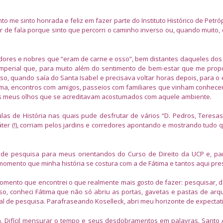
nto me sinto honrada e feliz em fazer parte do Instituto Histórico de Petr
lugar de fala porque sinto que percorri o caminho inverso ou, quando muito,
eradores e nobres que “eram de carne e osso”, bem distantes daqueles dos
Imperial que, para muito além do sentimento de bem-estar que me prop
so, quando saía do Santa Isabel e precisava voltar horas depois, para o 
ma, encontros com amigos, passeios com familiares que vinham conhecer
aos meus olhos que se acreditavam acostumados com aquele ambiente.
s de História nas quais pude desfrutar de vários “D. Pedros, Teresas 
áter (!), corriam pelos jardins e corredores apontando e mostrando tudo 
 de pesquisa para meus orientandos do Curso de Direito da UCP e, p
momento que minha história se costura com a de Fátima e tantos aqui pre
 momento que encontrei o que realmente mais gosto de fazer: pesquisar, 
rso, conheci Fátima que não só abriu as portas, gavetas e pastas de arq
l de pesquisa. Parafraseando Koselleck, abri meu horizonte de expectat
 Difícil mensurar o tempo e seus desdobramentos em palavras. Santo 