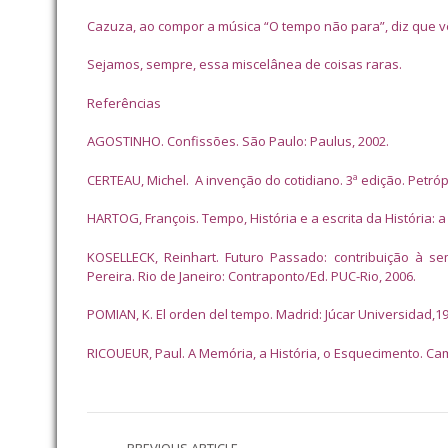
Cazuza, ao compor a música “O tempo não para”, diz que v
Sejamos, sempre, essa miscelânea de coisas raras.
Referências
AGOSTINHO. Confissões. São Paulo: Paulus, 2002.
CERTEAU, Michel. A invenção do cotidiano. 3ª edição. Petróp
HARTOG, François. Tempo, História e a escrita da História: a
KOSELLECK, Reinhart. Futuro Passado: contribuição à se
Pereira. Rio de Janeiro: Contraponto/Ed. PUC-Rio, 2006.
POMIAN, K. El orden del tempo. Madrid: Júcar Universidad,19
RICOUEUR, Paul. A Memória, a História, o Esquecimento. Ca