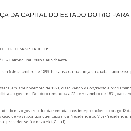
ÇA DA CAPITAL DO ESTADO DO RIO PARA
O DO RIO PARA PETRÓPOLIS
º 15 – Patrono Frei Estanislau Schaette
, em 6 de setembro de 1893, foi causa da mudança da capital fluminense
seca, em 3 de novembro de 1891, dissolvendo o Congresso e proclaman
política ao governo, Deodoro renunciou a 23 de novembro de 1891, passan
dade do novo governo, fundamentadas nas interpretações do artigo 42 da
o caso de vaga, por qualquer causa, da Presidência ou Vice-Presidência, 
l, proceder-se-á a nova eleição” (1).