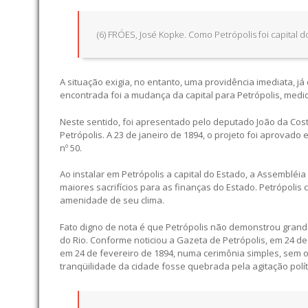
(6) FRÓES, José Kopke. Como Petrópolis foi capital d
A situação exigia, no entanto, uma providência imediata, 
encontrada foi a mudança da capital para Petrópolis, medid
Neste sentido, foi apresentado pelo deputado João da Costa
Petrópolis. A 23 de janeiro de 1894, o projeto foi aprovado
nº 50.
Ao instalar em Petrópolis a capital do Estado, a Assembléi
maiores sacrifícios para as finanças do Estado. Petrópolis 
amenidade de seu clima.
Fato digno de nota é que Petrópolis não demonstrou grande
do Rio. Conforme noticiou a Gazeta de Petrópolis, em 24 de
em 24 de fevereiro de 1894, numa cerimônia simples, sem o
tranqüilidade da cidade fosse quebrada pela agitação polític