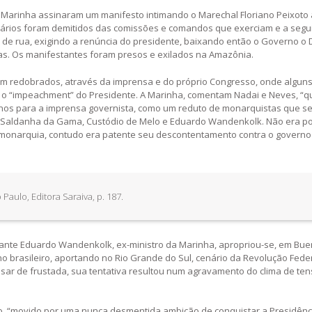
e da Marinha assinaram um manifesto intimando o Marechal Floriano Peixoto 
tários foram demitidos das comissões e comandos que exerciam e a segu
de rua, exigindo a renúncia do presidente, baixando então o Governo o 
ras. Os manifestantes foram presos e exilados na Amazônia.
am redobrados, através da imprensa e do próprio Congresso, onde algun
 o “impeachment” do Presidente. A Marinha, comentam Nadai e Neves, “
menos para a imprensa governista, como um reduto de monarquistas que s
 Saldanha da Gama, Custódio de Melo e Eduardo Wandenkolk. Não era pos
a monarquia, contudo era patente seu descontentamento contra o governo
 Paulo, Editora Saraiva, p. 187.
rante Eduardo Wandenkolk, ex-ministro da Marinha, apropriou-se, em Bue
brasileiro, aportando no Rio Grande do Sul, cenário da Revolução Feder
pesar de frustada, sua tentativa resultou num agravamento do clima de te
o, “movido por uma nunca desmentida ambição de conquistar a Presidênci