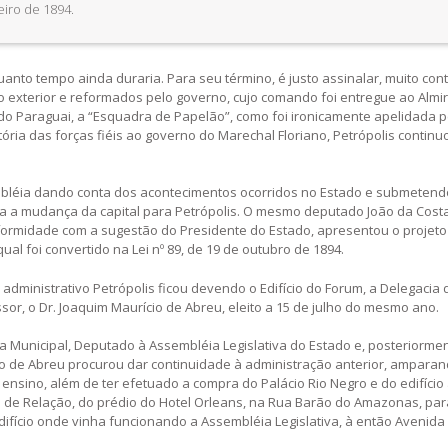
eiro de 1894.
anto tempo ainda duraria. Para seu término, é justo assinalar, muito cont
o exterior e reformados pelo governo, cujo comando foi entregue ao Almi
do Paraguai, a “Esquadra de Papelão”, como foi ironicamente apelidada p
ória das forças fiéis ao governo do Marechal Floriano, Petrópolis contin
bléia dando conta dos acontecimentos ocorridos no Estado e submetend
va a mudança da capital para Petrópolis. O mesmo deputado João da Cos
formidade com a sugestão do Presidente do Estado, apresentou o projeto
ual foi convertido na Lei nº 89, de 19 de outubro de 1894.
o administrativo Petrópolis ficou devendo o Edifício do Forum, a Delegacia d
or, o Dr. Joaquim Maurício de Abreu, eleito a 15 de julho do mesmo ano.
 Municipal, Deputado à Assembléia Legislativa do Estado e, posteriorment
io de Abreu procurou dar continuidade à administração anterior, amparan
nsino, além de ter efetuado a compra do Palácio Rio Negro e do edifício 
l de Relação, do prédio do Hotel Orleans, na Rua Barão do Amazonas, par
edifício onde vinha funcionando a Assembléia Legislativa, à então Avenida