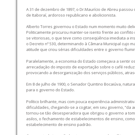
A 31 de dezembro de 1897, o Dr.Maurício de Abreu passou o
de Itaboraí, ardoroso republicano e abolicionista.
Alberto Torres governou o Estado num momento muito delica
Politicamente procurou manter-se isento frente ao confli
se vitoriosas, o que teve como conseqüência imediata a i
o Decreto nº 530, determinando à Câmara Municipal cujo m
atitude que criou sérias dificuldades entre o governo flum
Paralelamente, a economia do Estado começava a sentir os
arrecadação do imposto de exportação sobre o café reduziu
provocando a desorganização dos serviços públicos, atras
Em 8 de julho de 1900, o Senador Quintino Bocaiúva, natura
para o governo do Estado.
Político brilhante, mas com pouca experiência administra
dificuldades, chegando-se a cogitar, em seu governo, “da 
tornou-se tão desesperadora que obrigou o governo a toma
asilos, o fechamento de estabelecimentos de ensino, com
estabelecimento de ensino padrão.