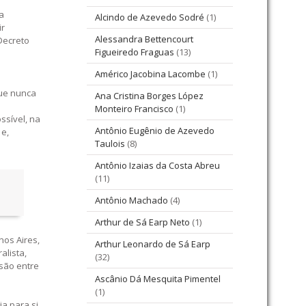
a
Alcindo de Azevedo Sodré
(1)
ir
Alessandra Bettencourt
Decreto
Figueiredo Fraguas
(13)
Américo Jacobina Lacombe
(1)
s
que nunca
Ana Cristina Borges López
e
Monteiro Francisco
(1)
sível, na
Antônio Eugênio de Azevedo
 e,
Taulois
(8)
Antônio Izaias da Costa Abreu
(11)
Antônio Machado
(4)
Arthur de Sá Earp Neto
(1)
nos Aires,
Arthur Leonardo de Sá Earp
alista,
(32)
nsão entre
Ascânio Dá Mesquita Pimentel
(1)
a para si,