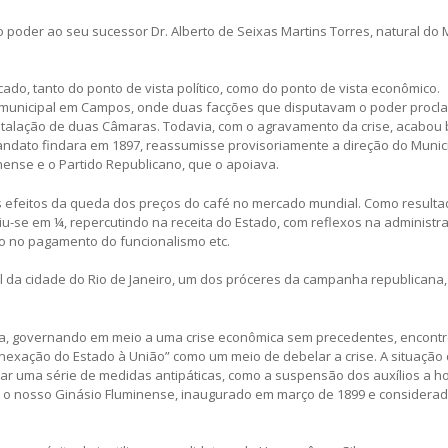
 poder ao seu sucessor Dr. Alberto de Seixas Martins Torres, natural do 
do, tanto do ponto de vista político, como do ponto de vista econômico.
to municipal em Campos, onde duas facções que disputavam o poder proc
nstalação de duas Câmaras. Todavia, com o agravamento da crise, acabou
andato findara em 1897, reassumisse provisoriamente a direção do Municí
inense e o Partido Republicano, que o apoiava.
 efeitos da queda dos preços do café no mercado mundial. Como resulta
-se em ¼, repercutindo na receita do Estado, com reflexos na administr
o no pagamento do funcionalismo etc.
l da cidade do Rio de Janeiro, um dos próceres da campanha republicana, f
tiva, governando em meio a uma crise econômica sem precedentes, encontr
anexação do Estado à União” como um meio de debelar a crise. A situação
r uma série de medidas antipáticas, como a suspensão dos auxílios a ho
o o nosso Ginásio Fluminense, inaugurado em março de 1899 e considera