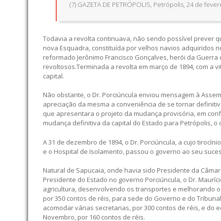
(7) GAZETA DE PETRÓPOLIS, Petrópolis, 24 de fever
Todavia a revolta continuava, não sendo possível prever qu
nova Esquadra, constituída por velhos navios adquiridos n
reformado Jerônimo Francisco Gonçalves, herói da Guerra 
revoltosos.Terminada a revolta em março de 1894, com a vit
capital.
Não obstante, o Dr. Porciúncula enviou mensagem à Assem
apreciação da mesma a conveniência de se tornar definiti
que apresentara o projeto da mudança provisória, em con
mudança definitiva da capital do Estado para Petrópolis, o q
A 31 de dezembro de 1894, o Dr. Porciúncula, a cujo tirocíni
e o Hospital de Isolamento, passou o governo ao seu sucess
Natural de Sapucaia, onde havia sido Presidente da Câmara
Presidente do Estado no governo Porciúncula, o Dr. Mauríc
agricultura, desenvolvendo os transportes e melhorando o e
por 350 contos de réis, para sede do Governo e do Tribuna
acomodar várias secretarias, por 300 contos de réis, e do 
Novembro, por 160 contos de réis.