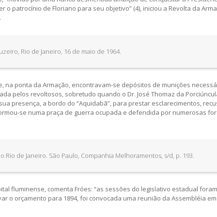
 o patrocínio de Floriano para seu objetivo” (4), iniciou a Revolta da Arm
.
uzeiro, Rio de Janeiro, 16 de maio de 1964.
onde, na ponta da Armação, encontravam-se depósitos de munições necessá
a pelos revoltosos, sobretudo quando o Dr. José Thomaz da Porciúncul
à sua presença, a bordo do “Aquidabã”, para prestar esclarecimentos, rec
nsformou-se numa praça de guerra ocupada e defendida por numerosas fo
o Rio de Janeiro. São Paulo, Companhia Melhoramentos, s/d, p. 193.
ital fluminense, comenta Fróes: “as sessões do legislativo estadual fora
var o orçamento para 1894, foi convocada uma reunião da Assembléia em