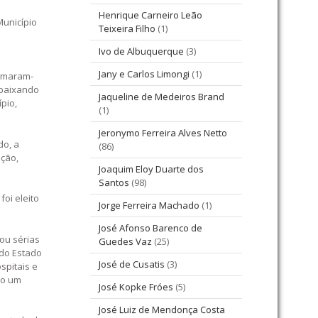
Henrique Carneiro Leão
Município
Teixeira Filho
(1)
Ivo de Albuquerque
(3)
Jany e Carlos Limongi
(1)
lamaram-
 baixando
Jaqueline de Medeiros Brand
pio,
(1)
Jeronymo Ferreira Alves Netto
do, a
(86)
ação,
Joaquim Eloy Duarte dos
Santos
(98)
oi eleito
Jorge Ferreira Machado
(1)
José Afonso Barenco de
ou sérias
Guedes Vaz
(25)
 do Estado
José de Cusatis
(3)
spitais e
do um
José Kopke Fróes
(5)
José Luiz de Mendonça Costa