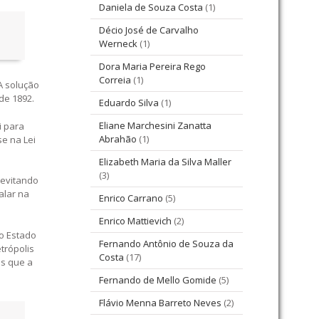
Daniela de Souza Costa
(1)
Décio José de Carvalho
Werneck
(1)
Dora Maria Pereira Rego
Correia
(1)
A solução
de 1892.
Eduardo Silva
(1)
Eliane Marchesini Zanatta
i para
Abrahão
(1)
se na Lei
Elizabeth Maria da Silva Maller
(3)
 evitando
alar na
Enrico Carrano
(5)
Enrico Mattievich
(2)
do Estado
Fernando Antônio de Souza da
trópolis
Costa
(17)
os que a
Fernando de Mello Gomide
(5)
Flávio Menna Barreto Neves
(2)