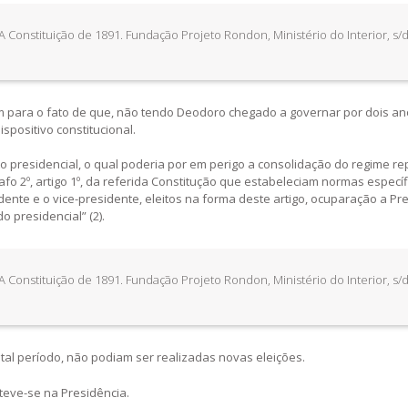
 A Constituição de 1891. Fundação Projeto Rondon, Ministério do Interior, s/d
 para o fato de que, não tendo Deodoro chegado a governar por dois an
positivo constitucional.
o presidencial, o qual poderia por em perigo a consolidação do regime re
fo 2º, artigo 1º, da referida Constitução que estabeleciam normas especí
dente e o vice-presidente, eleitos na forma deste artigo, ocuparação a Pr
o presidencial” (2).
 A Constituição de 1891. Fundação Projeto Rondon, Ministério do Interior, s/d
 tal período, não podiam ser realizadas novas eleições.
teve-se na Presidência.