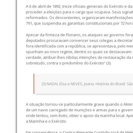
A 6 de abril de 1892, treze oficiais-generais do Exército 
proceder a eleições para o cargo que ocupava. Seus signa
reformados. Os descontentes, organizaram manifestações 
791, que suspendia as garantias constitucionais por 72 ho
Apesar da firmeza de Floriano, os ataques ao governo for
deputados procuravam convencer seus colegas a decretar
fora identificada com a república, se apresentava, pelo 
opunham ao novo regime, dentre os quais se destacavam:
verdade, atribuir-lhes nítidas intenções de restauração d
sobretudo, contra o predomínio do Exército” (3).
(3) NADAI, Elza e NEVES, Joana. História do Brasil. São
A situação tornou-se particularmente grave quando o Almi
de um navio carregado de munições e armas para o governo 
onde tentou, sem êxito, obter o apoio da marinha local. A
a Marinha e o Exército.
Em conseqüência, o Contra-Almirante Custódio José de Mel