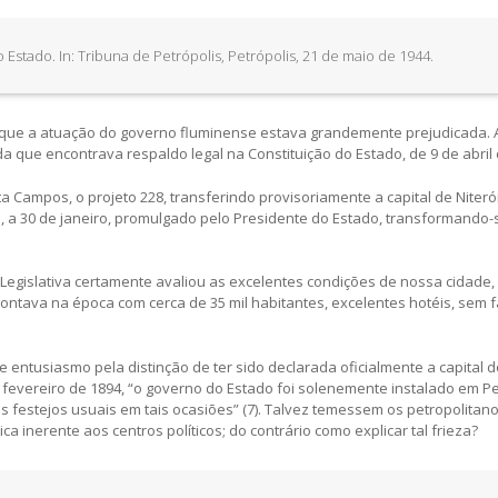
o Estado. In: Tribuna de Petrópolis, Petrópolis, 21 de maio de 1944.
já que a atuação do governo fluminense estava grandemente prejudicada. 
a que encontrava respaldo legal na Constituição do Estado, de 9 de abril 
 Campos, o projeto 228, transferindo provisoriamente a capital de Niteró
 e, a 30 de janeiro, promulgado pelo Presidente do Estado, transformando-
a Legislativa certamente avaliou as excelentes condições de nossa cidade,
contava na época com cerca de 35 mil habitantes, excelentes hotéis, sem f
 entusiasmo pela distinção de ter sido declarada oficialmente a capital 
 fevereiro de 1894, “o governo do Estado foi solenemente instalado em Pe
s festejos usuais em tais ocasiões” (7). Talvez temessem os petropolitan
a inerente aos centros políticos; do contrário como explicar tal frieza?