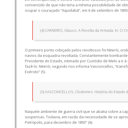
convencido de que não teria a mínima possibilidade de obter
ocupar o couraçado “Aquidabã”, em 6 de setembro de 1893
(4) CARNEIRO, Glauco. A Revolta da Armada. In: O Cr
O primeiro ponto cobiçado pelos revoltosos foi Niterói, 
navios da esquadra revoltada. Constantemente bombardead
Presidente do Estado, intimado por Custódio de Melo a ir 
fazê-lo. Niterói, segundo nos informa Vasconcellos, “tra
Exército” (5).
(5) VASCONCELLOS, Clodomiro. História do Estado d
Naquele ambiente de guerra civil que se abatia sobre a cap
suspensas. Todavia, em razão da necessidade de se apro
Petrópolis, para dezembro de 1893” (6).