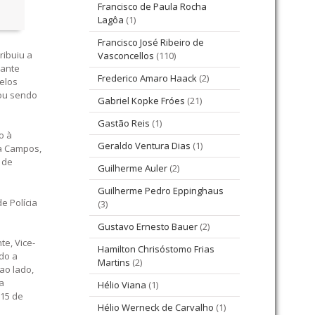
Francisco de Paula Rocha
Lagôa
(1)
Francisco José Ribeiro de
ribuiu a
Vasconcellos
(110)
rante
Frederico Amaro Haack
(2)
elos
uou sendo
Gabriel Kopke Fróes
(21)
Gastão Reis
(1)
o à
Geraldo Ventura Dias
(1)
ta Campos,
 de
Guilherme Auler
(2)
Guilherme Pedro Eppinghaus
e Polícia
(3)
Gustavo Ernesto Bauer
(2)
e, Vice-
Hamilton Chrisóstomo Frias
do a
Martins
(2)
ao lado,
a
Hélio Viana
(1)
 15 de
Hélio Werneck de Carvalho
(1)