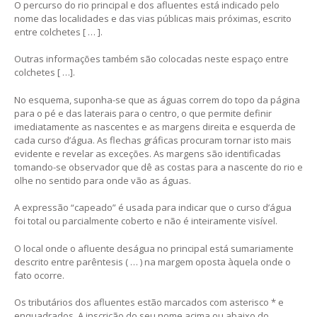
O percurso do rio principal e dos afluentes está indicado pelo
nome das localidades e das vias públicas mais próximas, escrito
entre colchetes [ … ].
Outras informações também são colocadas neste espaço entre
colchetes [ …].
No esquema, suponha-se que as águas correm do topo da página
para o pé e das laterais para o centro, o que permite definir
imediatamente as nascentes e as margens direita e esquerda de
cada curso d’água. As flechas gráficas procuram tornar isto mais
evidente e revelar as exceções. As margens são identificadas
tomando-se observador que dê as costas para a nascente do rio e
olhe no sentido para onde vão as águas.
A expressão “capeado” é usada para indicar que o curso d’água
foi total ou parcialmente coberto e não é inteiramente visível.
O local onde o afluente deságua no principal está sumariamente
descrito entre parêntesis ( … ) na margem oposta àquela onde o
fato ocorre.
Os tributários dos afluentes estão marcados com asterisco * e
enquadrados. A inscrição do seu nome acima ou abaixo do