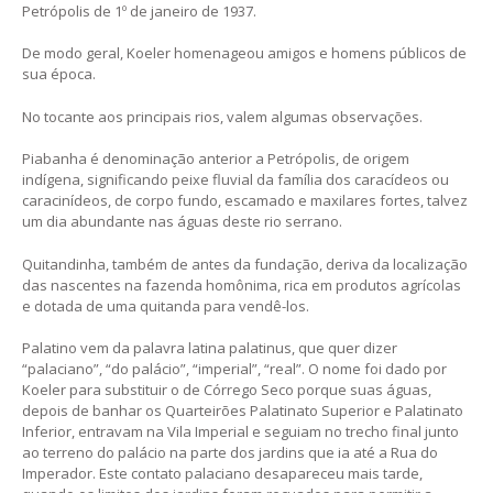
Petrópolis de 1º de janeiro de 1937.
De modo geral, Koeler homenageou amigos e homens públicos de
sua época.
No tocante aos principais rios, valem algumas observações.
Piabanha é denominação anterior a Petrópolis, de origem
indígena, significando peixe fluvial da família dos caracídeos ou
caracinídeos, de corpo fundo, escamado e maxilares fortes, talvez
um dia abundante nas águas deste rio serrano.
Quitandinha, também de antes da fundação, deriva da localização
das nascentes na fazenda homônima, rica em produtos agrícolas
e dotada de uma quitanda para vendê-los.
Palatino vem da palavra latina palatinus, que quer dizer
“palaciano”, “do palácio”, “imperial”, “real”. O nome foi dado por
Koeler para substituir o de Córrego Seco porque suas águas,
depois de banhar os Quarteirões Palatinato Superior e Palatinato
Inferior, entravam na Vila Imperial e seguiam no trecho final junto
ao terreno do palácio na parte dos jardins que ia até a Rua do
Imperador. Este contato palaciano desapareceu mais tarde,