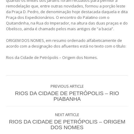
quando os limites dos jardins foram recuados para permitir a
remodelação que, entre outras novidades, formou a porção leste
da Praça D. Pedro, de denominação hoje destacada daquela e dita
Praça dos Expedicionários. O encontro do Palatino com o
Quitandinha, na Rua do Imperador, na altura das duas praças e do
Obelisco, ainda é chamado pelos mais antigos de “a bacia”.
ORIGEM DOS NOMES, em resumo ordenado alfabeticamente de
acordo com a designação dos afluentes está no texto com o título:
Rios da Cidade de Petrópolis – Origem dos Nomes.
PREVIOUS ARTICLE
RIOS DA CIDADE DE PETRÓPOLIS – RIO
PIABANHA
NEXT ARTICLE
RIOS DA CIDADE DE PETRÓPOLIS – ORIGEM
DOS NOMES