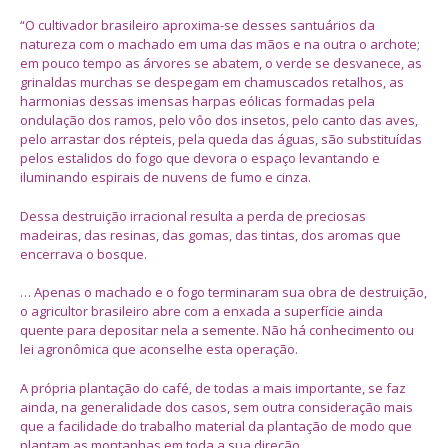
“O cultivador brasileiro aproxima-se desses santuários da
natureza com o machado em uma das mãos e na outra o archote;
em pouco tempo as árvores se abatem, o verde se desvanece, as
grinaldas murchas se despegam em chamuscados retalhos, as
harmonias dessas imensas harpas eólicas formadas pela
ondulação dos ramos, pelo vôo dos insetos, pelo canto das aves,
pelo arrastar dos répteis, pela queda das águas, são substituídas
pelos estalidos do fogo que devora o espaço levantando e
iluminando espirais de nuvens de fumo e cinza.
Dessa destruição irracional resulta a perda de preciosas
madeiras, das resinas, das gomas, das tintas, dos aromas que
encerrava o bosque.
… Apenas o machado e o fogo terminaram sua obra de destruição,
o agricultor brasileiro abre com a enxada a superfície ainda
quente para depositar nela a semente. Não há conhecimento ou
lei agronômica que aconselhe esta operação.
A própria plantação do café, de todas a mais importante, se faz
ainda, na generalidade dos casos, sem outra consideração mais
que a facilidade do trabalho material da plantação de modo que
plantam as montanhas em toda a sua direção.