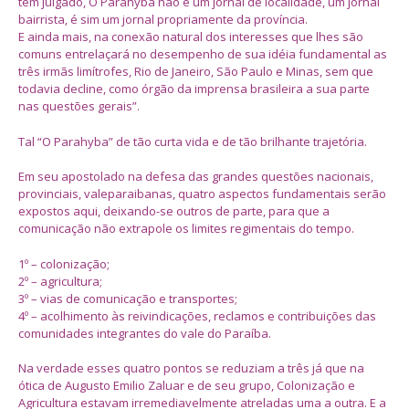
têm julgado, O Parahyba não é um jornal de localidade, um jornal
bairrista, é sim um jornal propriamente da província.
E ainda mais, na conexão natural dos interesses que lhes são
comuns entrelaçará no desempenho de sua idéia fundamental as
três irmãs limítrofes, Rio de Janeiro, São Paulo e Minas, sem que
todavia decline, como órgão da imprensa brasileira a sua parte
nas questões gerais”.
Tal “O Parahyba” de tão curta vida e de tão brilhante trajetória.
Em seu apostolado na defesa das grandes questões nacionais,
provinciais, valeparaibanas, quatro aspectos fundamentais serão
expostos aqui, deixando-se outros de parte, para que a
comunicação não extrapole os limites regimentais do tempo.
1º – colonização;
2º – agricultura;
3º – vias de comunicação e transportes;
4º – acolhimento às reivindicações, reclamos e contribuições das
comunidades integrantes do vale do Paraíba.
Na verdade esses quatro pontos se reduziam a três já que na
ótica de Augusto Emilio Zaluar e de seu grupo, Colonização e
Agricultura estavam irremediavelmente atreladas uma a outra. E a