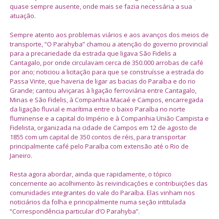
quase sempre ausente, onde mais se fazia necessária a sua
atuação.
Sempre atento aos problemas viários e aos avanços dos meios de
transporte, “O Parahyba” chamou a atenção do governo provincial
para a precariedade da estrada que ligava São Fidelis a
Cantagalo, por onde circulavam cerca de 350.000 arrobas de café
por ano; noticiou a licitação para que se construísse a estrada do
Passa Vinte, que haveria de ligar as bacias do Paraíba e do rio
Grande; cantou alviçaras à ligação ferroviária entre Cantagalo,
Minas e São Fidelis, à Companhia Macaé e Campos, encarregada
da ligação fluvial e marítima entre o baixo Paraíba no norte
fluminense e a capital do Império e à Companhia União Campista e
Fidelista, organizada na cidade de Campos em 12 de agosto de
1855 com um capital de 350 contos de réis, para transportar
principalmente café pelo Paraíba com extensão até o Rio de
Janeiro.
Resta agora abordar, ainda que rapidamente, o tópico
concernente ao acolhimento às reivindicações e contribuições das
comunidades integrantes do vale do Paraíba. Elas vinham nos
noticiários da folha e principalmente numa seção intitulada
“Correspondência particular d’O Parahyba”.