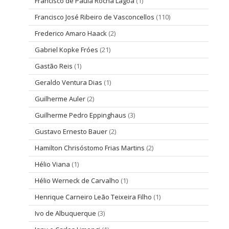
Francisco de Paula Rocha Lagôa
(1)
Francisco José Ribeiro de Vasconcellos
(110)
Frederico Amaro Haack
(2)
Gabriel Kopke Fróes
(21)
Gastão Reis
(1)
Geraldo Ventura Dias
(1)
Guilherme Auler
(2)
Guilherme Pedro Eppinghaus
(3)
Gustavo Ernesto Bauer
(2)
Hamilton Chrisóstomo Frias Martins
(2)
Hélio Viana
(1)
Hélio Werneck de Carvalho
(1)
Henrique Carneiro Leão Teixeira Filho
(1)
Ivo de Albuquerque
(3)