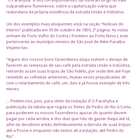
“O Parahyba” e dos correspondentes da folha ao longo do vale
sulparaibano fluminense, sobre a capilarização viária que
redundaria da própria existência da estrada União e Indústria.
Um dos exemplos mais eloqüentes está na seção “Notícias do
Interior” publicada em 30 de outubro de 1859, 2º página. As notas
vinham de Porto Velho do Cunha ( fronteiro ao Porto Novo ), este
pertencente ao município mineiro de São José de Além Paraíba.
Vejamo-las:
“Alguns dos nossos bons fazendeiros daqui nutrem o desejo de
fazerem as remessas de seu café pela estrada União e Indústria,
retirando assim suas tropas de São Fidélis, por onde têm até hoje
remetido as colheitas anteriores, muitas vezes prejudicadas ali
com o retardamento do café, um, dois e já houve exemplo de três
meses.
… Pedem-nos, pois, para obter da redação d’ O Parahyba a
publicação da tabela que regula os fretes de Pedro do Rio à Corte,
para poderem os nossos fazendeiros ajuizar do quanto devem
pagar por cada arroba, e dos dias que hão de gastar daqui até lá,
afim de decidirem então definitivamente a derrota de suas tropas
até a Posse e enquanto não temos ali a estação, até Pedro do
Rio”.