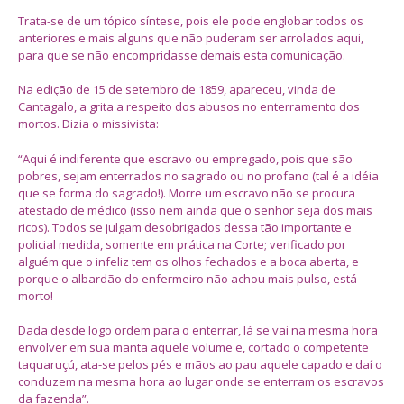
Trata-se de um tópico síntese, pois ele pode englobar todos os
anteriores e mais alguns que não puderam ser arrolados aqui,
para que se não encompridasse demais esta comunicação.
Na edição de 15 de setembro de 1859, apareceu, vinda de
Cantagalo, a grita a respeito dos abusos no enterramento dos
mortos. Dizia o missivista:
“Aqui é indiferente que escravo ou empregado, pois que são
pobres, sejam enterrados no sagrado ou no profano (tal é a idéia
que se forma do sagrado!). Morre um escravo não se procura
atestado de médico (isso nem ainda que o senhor seja dos mais
ricos). Todos se julgam desobrigados dessa tão importante e
policial medida, somente em prática na Corte; verificado por
alguém que o infeliz tem os olhos fechados e a boca aberta, e
porque o albardão do enfermeiro não achou mais pulso, está
morto!
Dada desde logo ordem para o enterrar, lá se vai na mesma hora
envolver em sua manta aquele volume e, cortado o competente
taquaruçú, ata-se pelos pés e mãos ao pau aquele capado e daí o
conduzem na mesma hora ao lugar onde se enterram os escravos
da fazenda”.