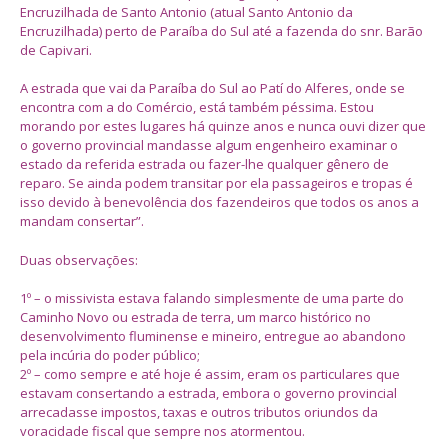
Encruzilhada de Santo Antonio (atual Santo Antonio da
Encruzilhada) perto de Paraíba do Sul até a fazenda do snr. Barão
de Capivari.
A estrada que vai da Paraíba do Sul ao Patí do Alferes, onde se
encontra com a do Comércio, está também péssima. Estou
morando por estes lugares há quinze anos e nunca ouvi dizer que
o governo provincial mandasse algum engenheiro examinar o
estado da referida estrada ou fazer-lhe qualquer gênero de
reparo. Se ainda podem transitar por ela passageiros e tropas é
isso devido à benevolência dos fazendeiros que todos os anos a
mandam consertar”.
Duas observações:
1º – o missivista estava falando simplesmente de uma parte do
Caminho Novo ou estrada de terra, um marco histórico no
desenvolvimento fluminense e mineiro, entregue ao abandono
pela incúria do poder público;
2º – como sempre e até hoje é assim, eram os particulares que
estavam consertando a estrada, embora o governo provincial
arrecadasse impostos, taxas e outros tributos oriundos da
voracidade fiscal que sempre nos atormentou.