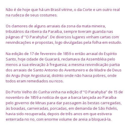
Não é de hoje que há um Brasil vitrine, o da Corte e um outro real
na rudeza de seus costumes.
Os clamores de alguns arraiais da zona da mata mineira,
tributários da ribeira da Paraíba, sempre tiveram guarida nas
páginas d’ “O Parahyba”. De diversos lugares vinham cartas com
reivindicações e propostas, logo divulgadas pela folha em estudo.
Na edição de 17 de fevereiro de 1859 o então arraial do Espírito
Santo, hoje cidade de Guarará, reclamava da Assembléia pelo
menos a sua elevação à freguesia; a mesma reivindicação partia
dos arraiais de Santo Antonio do Aventureiro e de Madre de Deus
do Angu (hoje Angostura), distrito onde não havia pobres, onde
todos eram remediados ou ricos.
Do Porto Velho do Cunha vinha na edição d’ “O Parahyba” de 15 de
novembro de 1859 a notícia de que a barca lançada ao Paraíba
pelo governo de Minas para dar passagem às bestas carregadas,
às boiadas, carneiradas, porcadas, em demanda de São Fidelis,
havia sido recuperada, depois de três anos em que estivera
enterrada no rio, com enorme volume de areia a bloqueá-la.