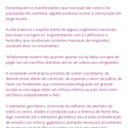
Estranhavam os manifestantes que num país tão vasto e de
população tão rarefeita, alguém pudesse recear a colonização em
larga escala.
A vida inativa e o espírito inerte de alguns segmentos nacionais
barravam o progresso. Argumentando com a Califórnia e a
Austrália, que receberam correntes massivas de imigrantes,
ousaram dizer os reclamantes:
“Infelizmente muitos não querem apartar-se da idéia corrupta de
julgar ser um sacrifício distribuir terras de cultura aos emigrantes.
A sociedade central teria portanto de solver o problema, de
demolir estas idéias de confusão, de espertar o amor da pátria, de
fazer ver finalmente que somente pela emigração em grande
escala se consegue obter um reforço interno ao país, bem como
um futuro independente e feliz.
O elemento germânico, a torrente de milhares de alemães de
todos os sexos, idades e condições para a América do Norte deu,
digo: somente ele o elemento germânico deu à esta confederação
de estados um reforço gigantesco, portanto necessita-se somente
de muito pouco trabalho para obter-se aqui uma imitação”.