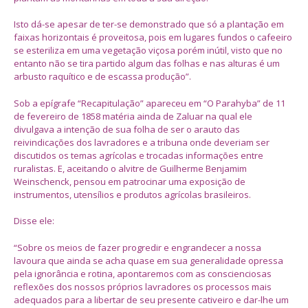
Isto dá-se apesar de ter-se demonstrado que só a plantação em
faixas horizontais é proveitosa, pois em lugares fundos o cafeeiro
se esteriliza em uma vegetação viçosa porém inútil, visto que no
entanto não se tira partido algum das folhas e nas alturas é um
arbusto raquítico e de escassa produção”.
Sob a epígrafe “Recapitulação” apareceu em “O Parahyba” de 11
de fevereiro de 1858 matéria ainda de Zaluar na qual ele
divulgava a intenção de sua folha de ser o arauto das
reivindicações dos lavradores e a tribuna onde deveriam ser
discutidos os temas agrícolas e trocadas informações entre
ruralistas. E, aceitando o alvitre de Guilherme Benjamim
Weinschenck, pensou em patrocinar uma exposição de
instrumentos, utensílios e produtos agrícolas brasileiros.
Disse ele:
“Sobre os meios de fazer progredir e engrandecer a nossa
lavoura que ainda se acha quase em sua generalidade opressa
pela ignorância e rotina, apontaremos com as conscienciosas
reflexões dos nossos próprios lavradores os processos mais
adequados para a libertar de seu presente cativeiro e dar-lhe um