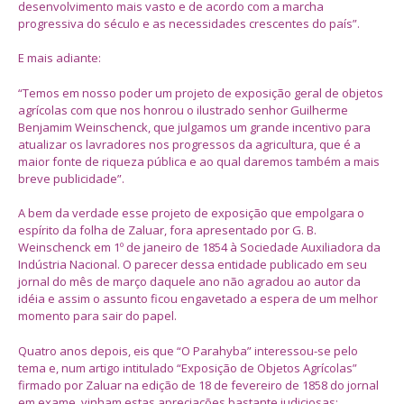
desenvolvimento mais vasto e de acordo com a marcha
progressiva do século e as necessidades crescentes do país”.
E mais adiante:
“Temos em nosso poder um projeto de exposição geral de objetos
agrícolas com que nos honrou o ilustrado senhor Guilherme
Benjamim Weinschenck, que julgamos um grande incentivo para
atualizar os lavradores nos progressos da agricultura, que é a
maior fonte de riqueza pública e ao qual daremos também a mais
breve publicidade”.
A bem da verdade esse projeto de exposição que empolgara o
espírito da folha de Zaluar, fora apresentado por G. B.
Weinschenck em 1º de janeiro de 1854 à Sociedade Auxiliadora da
Indústria Nacional. O parecer dessa entidade publicado em seu
jornal do mês de março daquele ano não agradou ao autor da
idéia e assim o assunto ficou engavetado a espera de um melhor
momento para sair do papel.
Quatro anos depois, eis que “O Parahyba” interessou-se pelo
tema e, num artigo intitulado “Exposição de Objetos Agrícolas”
firmado por Zaluar na edição de 18 de fevereiro de 1858 do jornal
em exame, vinham estas apreciações bastante judiciosas: