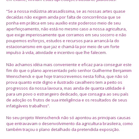
“Se a nossa indústria atrasadíssima, se as nossas artes quase
decaídas não exigem ainda por falta de concorrência que se
ponha em prática em seu auxílio este poderoso meio de seu
aperfeiçoamento, não está no mesmo caso a nossa agricultura,
que exige imperiosamente que corramos em seu socorro e não
poupemos esforços, estudos e recursos para arrancá-la do
estacionarismo em que jaz e chamá-la por meio de um forte
impulso à vida, atividade e incentivo que lhe falecem.
Não achamos idéia mais conveniente e eficaz para conseguir este
fim do que o plano apresentado pelo senhor Guilherme Benjamim
Weinschenck e que hoje transcrevemos nesta folha, que não só
prova quanto este digno e ilustrado cavalheiro tem a peito os
progressos da nossa lavoura, mas ainda de quanta utilidade é
para um povo o estrangeiro dedicado, que consagra ao seu país
de adoção os frutos de sua inteligência e os resultados de seus
infatigáveis trabalhos”.
No seu projeto Weinschenck não só apontou as principais causas
que entravavam o desenvolvimento da agricultura brasileira, como
também traçou o plano detalhado da pretendida exposição.