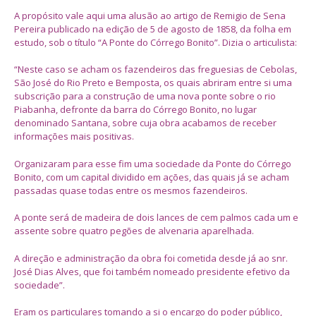
A propósito vale aqui uma alusão ao artigo de Remigio de Sena
Pereira publicado na edição de 5 de agosto de 1858, da folha em
estudo, sob o título “A Ponte do Córrego Bonito”. Dizia o articulista:
“Neste caso se acham os fazendeiros das freguesias de Cebolas,
São José do Rio Preto e Bemposta, os quais abriram entre si uma
subscrição para a construção de uma nova ponte sobre o rio
Piabanha, defronte da barra do Córrego Bonito, no lugar
denominado Santana, sobre cuja obra acabamos de receber
informações mais positivas.
Organizaram para esse fim uma sociedade da Ponte do Córrego
Bonito, com um capital dividido em ações, das quais já se acham
passadas quase todas entre os mesmos fazendeiros.
A ponte será de madeira de dois lances de cem palmos cada um e
assente sobre quatro pegões de alvenaria aparelhada.
A direção e administração da obra foi cometida desde já ao snr.
José Dias Alves, que foi também nomeado presidente efetivo da
sociedade”.
Eram os particulares tomando a si o encargo do poder público,