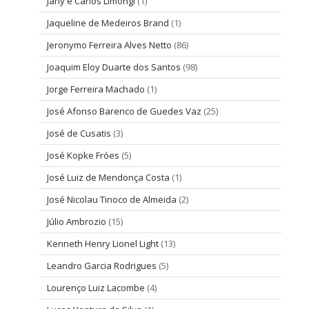
Jany e Carlos Limongi
(1)
Jaqueline de Medeiros Brand
(1)
Jeronymo Ferreira Alves Netto
(86)
Joaquim Eloy Duarte dos Santos
(98)
Jorge Ferreira Machado
(1)
José Afonso Barenco de Guedes Vaz
(25)
José de Cusatis
(3)
José Kopke Fróes
(5)
José Luiz de Mendonça Costa
(1)
José Nicolau Tinoco de Almeida
(2)
Júlio Ambrozio
(15)
Kenneth Henry Lionel Light
(13)
Leandro Garcia Rodrigues
(5)
Lourenço Luiz Lacombe
(4)