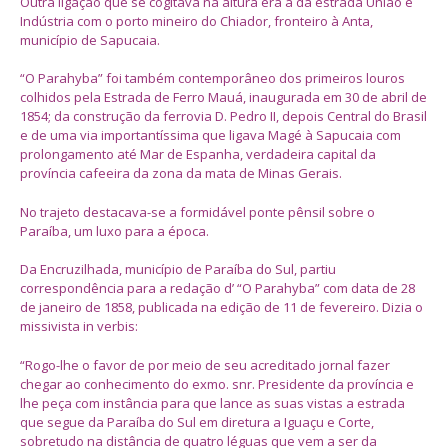
Outra ligação que se cogitava na altura era a da estrada União e
Indústria com o porto mineiro do Chiador, fronteiro à Anta,
município de Sapucaia.
“O Parahyba” foi também contemporâneo dos primeiros louros
colhidos pela Estrada de Ferro Mauá, inaugurada em 30 de abril de
1854; da construção da ferrovia D. Pedro II, depois Central do Brasil
e de uma via importantíssima que ligava Magé à Sapucaia com
prolongamento até Mar de Espanha, verdadeira capital da
província cafeeira da zona da mata de Minas Gerais.
No trajeto destacava-se a formidável ponte pênsil sobre o
Paraíba, um luxo para a época.
Da Encruzilhada, município de Paraíba do Sul, partiu
correspondência para a redação d’ “O Parahyba” com data de 28
de janeiro de 1858, publicada na edição de 11 de fevereiro. Dizia o
missivista in verbis:
“Rogo-lhe o favor de por meio de seu acreditado jornal fazer
chegar ao conhecimento do exmo. snr. Presidente da província e
lhe peça com instância para que lance as suas vistas a estrada
que segue da Paraíba do Sul em diretura a Iguaçu e Corte,
sobretudo na distância de quatro léguas que vem a ser da