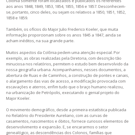
Colônia somente foram localizados e publicados os referentes
aos anos 1848, 1849, 1853, 1854, 1855, 1856 e 1857. Desconhecem-
se, portanto, cinco deles, ou sejam os relativos a 1850, 1851, 1852,
1858 e 1859.
Também, os ofícios do Major Julio Frederico Koeler, que muita
informação proporcionam sobre os anos 1845 a 1847, ainda se
acham inéditos, na sua grande parte.
Muitos aspectos da Colônia pedem uma atenção especial. Por
exemplo, as obras realizadas pela Diretoria, com descrição tão
minuciosa nos relatórios, permitem o estudo bem desenvolvido da
nossa geografia urbana. Acompanhamos, nesses documentos, a
abertura de Ruas e de Caminhos, a construção de pontes e canais,
o alargamento das vias de acesso, a modificação provocada com
escavações e aterros, enfim tudo que o braço humano realizou,
na urbanização de Petrópolis, executando o genial projeto do
Major Koeler.
O movimento demográfico, desde a primeira estatística publicada
no Relatório do Presidente Aureliano, com as curvas de
casamentos, nascimentos e óbitos, fornece curiosos elementos de
desenvolvimento e expansão. E, se encararmos o setor
genealógico, as descendências dos Colonos, famílias que