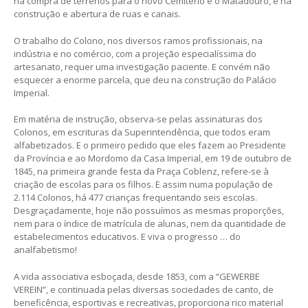
na compra de terrenos para o novo Cemitério e o Matadouro, e na
construção e abertura de ruas e canais.
O trabalho do Colono, nos diversos ramos profissionais, na
indústria e no comércio, com a projeção especialíssima do
artesanato, requer uma investigação paciente. E convém não
esquecer a enorme parcela, que deu na construção do Palácio
Imperial.
Em matéria de instrução, observa-se pelas assinaturas dos
Colonos, em escrituras da Superintendência, que todos eram
alfabetizados. E o primeiro pedido que eles fazem ao Presidente
da Província e ao Mordomo da Casa Imperial, em 19 de outubro de
1845, na primeira grande festa da Praça Coblenz, refere-se à
criação de escolas para os filhos. E assim numa população de
2.114 Colonos, há 477 crianças frequentando seis escolas.
Desgraçadamente, hoje não possuímos as mesmas proporções,
nem para o índice de matrícula de alunas, nem da quantidade de
estabelecimentos educativos. E viva o progresso … do
analfabetismo!
A vida associativa esboçada, desde 1853, com a “GEWERBE
VEREIN”, e continuada pelas diversas sociedades de canto, de
beneficência, esportivas e recreativas, proporciona rico material