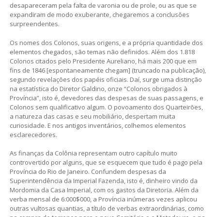
desapareceram pela falta de varonia ou de prole, ou as que se
expandiram de modo exuberante, chegaremos a conclusões
surpreendentes.
Os nomes dos Colonos, suas origens, e a própria quantidade dos
elementos chegados, são temas não definidos. Além dos 1.818
Colonos citados pelo Presidente Aureliano, há mais 200 que em
fins de 1846 [espontaneamente chegam] (truncado na publicação),
segundo revelações dos papéis oficiais. Daí, surge uma distinção
na estatística do Diretor Galdino, onze “Colonos obrigados à
Província”, isto é, devedores das despesas de suas passagens, e
Colonos sem qualificativo algum. O povoamento dos Quarteirões,
a natureza das casas e seu mobiliário, despertam muita
curiosidade. E nos antigos inventários, colhemos elementos
esclarecedores.
As finanças da Colônia representam outro capítulo muito
controvertido por alguns, que se esquecem que tudo é pago pela
Província do Rio de Janeiro. Confundem despesas da
Superintendência da Imperial Fazenda, isto é, dinheiro vindo da
Mordomia da Casa Imperial, com os gastos da Diretoria. Além da
verba mensal de 6:000$000, a Província inúmeras vezes aplicou
outras vultosas quantias, a título de verbas extraordinárias, como