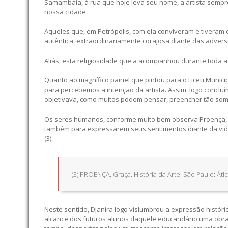
Samambaia, à rua que hoje leva seu nome, a artista sem
nossa cidade.
Aqueles que, em Petrópolis, com ela conviveram e tiveram
autêntica, extraordinariamente corajosa diante das adversi
Aliás, esta religiosidade que a acompanhou durante toda a 
Quanto ao magnífico painel que pintou para o Liceu Munici
para percebemos a intenção da artista. Assim, logo concl
objetivava, como muitos podem pensar, preencher tão som
Os seres humanos, conforme muito bem observa Proença, “n
também para expressarem seus sentimentos diante da vida
(3).
(3) PROENÇA, Graça. História da Arte. São Paulo: Átic
Neste sentido, Djanira logo vislumbrou a expressão históri
alcance dos futuros alunos daquele educandário uma obra