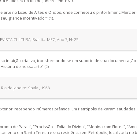
14 e faleceu no Rio de Janeiro, em 1979.
arte no Liceu de Artes e Ofícios, onde conheceu o pintor Emeric Mercier
seu grande incentivador” (1).
REVISTA CULTURA, Brasília: MEC, Ano 7, Nº 25.
erosa intuição criativa, transformando-se em suporte de sua documentação
istória de nossa arte” (2).
io de Janeiro: Spala , 1968.
no Exterior, recebendo inúmeros prêmios. Em Petrópolis deixaram saudades
orama de Parati”, “Procissão – Folia do Divino”, “Menina com Flores”, “Am
rtamento em Santa Teresa e sua residência em Petrópolis, localizada no b