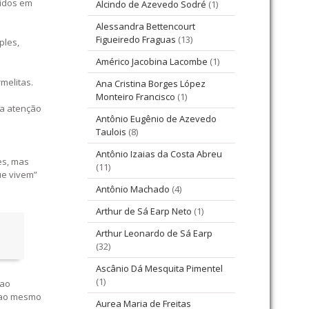
ridos em
Alcindo de Azevedo Sodré
(1)
Alessandra Bettencourt
Figueiredo Fraguas
(13)
ples,
Américo Jacobina Lacombe
(1)
melitas.
Ana Cristina Borges López
Monteiro Francisco
(1)
da atenção
Antônio Eugênio de Azevedo
Taulois
(8)
Antônio Izaias da Costa Abreu
es, mas
(11)
ue vivem”
Antônio Machado
(4)
Arthur de Sá Earp Neto
(1)
Arthur Leonardo de Sá Earp
(32)
Ascânio Dá Mesquita Pimentel
(1)
 ao
, ao mesmo
Aurea Maria de Freitas