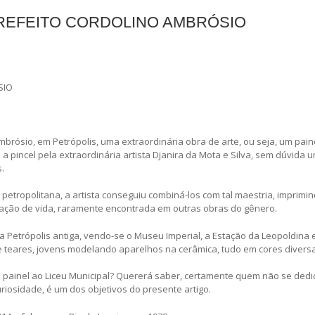
 PREFEITO CORDOLINO AMBRÓSIO
SIO
brósio, em Petrópolis, uma extraordinária obra de arte, ou seja, um pain
 pincel pela extraordinária artista Djanira da Mota e Silva, sem dúvida 
.
etropolitana, a artista conseguiu combiná-los com tal maestria, imprimi
sação de vida, raramente encontrada em outras obras do gênero.
oda Petrópolis antiga, vendo-se o Museu Imperial, a Estação da Leopoldina 
e teares, jovens modelando aparelhos na cerâmica, tudo em cores divers
do painel ao Liceu Municipal? Quererá saber, certamente quem não se dedi
curiosidade, é um dos objetivos do presente artigo.