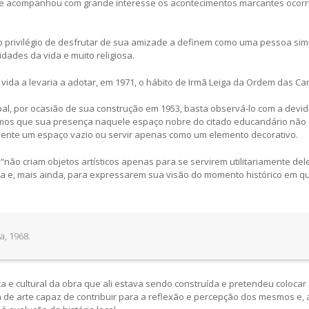
pre acompanhou com grande interesse os acontecimentos marcantes ocor
 o privilégio de desfrutar de sua amizade a definem como uma pessoa sim
dades da vida e muito religiosa.
vida a levaria a adotar, em 1971, o hábito de Irmã Leiga da Ordem das Car
pal, por ocasião de sua construção em 1953, basta observá-lo com a devi
uímos que sua presença naquele espaço nobre do citado educandário não
ente um espaço vazio ou servir apenas como um elemento decorativo.
ão criam objetos artísticos apenas para se servirem utilitariamente del
 e, mais ainda, para expressarem sua visão do momento histórico em q
a, 1968.
ca e cultural da obra que ali estava sendo construída e pretendeu colocar
 de arte capaz de contribuir para a reflexão e percepção dos mesmos e