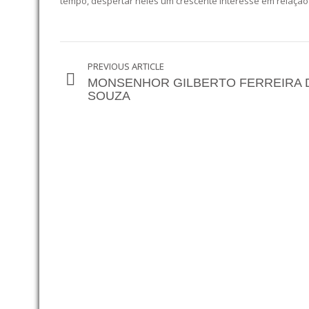
tempo, despertar neles um crescente interesse em relação à
PREVIOUS ARTICLE
MONSENHOR GILBERTO FERREIRA 
SOUZA