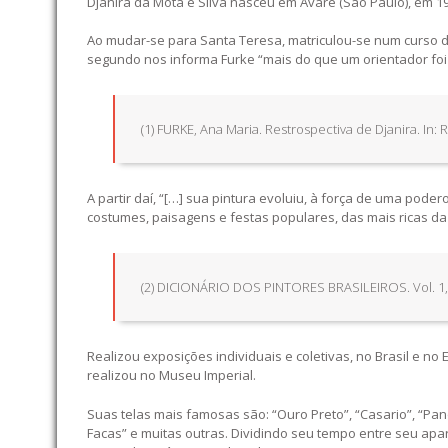
Djanira da Mota e Silva nasceu em Avaré (São Paulo), em 19
Ao mudar-se para Santa Teresa, matriculou-se num curso de 
segundo nos informa Furke “mais do que um orientador foi 
(1) FURKE, Ana Maria. Restrospectiva de Djanira. In: 
A partir daí, “[…] sua pintura evoluiu, à força de uma pod
costumes, paisagens e festas populares, das mais ricas da H
(2) DICIONÁRIO DOS PINTORES BRASILEIROS. Vol. 1, R
Realizou exposições individuais e coletivas, no Brasil e 
realizou no Museu Imperial.
Suas telas mais famosas são: “Ouro Preto”, “Casario”, “Pan
Facas” e muitas outras. Dividindo seu tempo entre seu apa