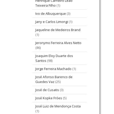
Henrique Carneiro Leão
Teixeira Filho
(1)
Ivo de Albuquerque
(3)
Jany e Carlos Limongi
(1)
Jaqueline de Medeiros Brand
(1)
Jeronymo Ferreira Alves Netto
(86)
Joaquim Eloy Duarte dos
Santos
(98)
Jorge Ferreira Machado
(1)
José Afonso Barenco de
Guedes Vaz
(25)
José de Cusatis
(3)
José Kopke Fróes
(5)
José Luiz de Mendonça Costa
(1)