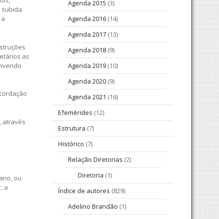
ois,
Agenda 2015
(3)
a subida
 a
Agenda 2016
(14)
Agenda 2017
(13)
struções
Agenda 2018
(9)
etários as
vivendo
Agenda 2019
(10)
Agenda 2020
(9)
ecordação
Agenda 2021
(16)
Efemérides
(12)
, através
Estrutura
(7)
Histórico
(7)
Relação Diretorias
(2)
Diretoria
(1)
ano, ou
, a
Índice de autores
(829)
Adelino Brandão
(1)