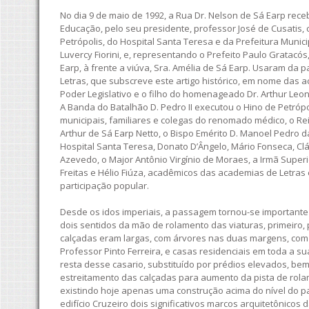
No dia 9 de maio de 1992, a Rua Dr. Nelson de Sá Earp rec
Educação, pelo seu presidente, professor José de Cusatis,
Petrópolis, do Hospital Santa Teresa e da Prefeitura Munici
Luvercy Fiorini, e, representando o Prefeito Paulo Gratacós
Earp, à frente a viúva, Sra. Amélia de Sá Earp. Usaram da
Letras, que subscreve este artigo histórico, em nome das
Poder Legislativo e o filho do homenageado Dr. Arthur Le
A Banda do Batalhão D. Pedro II executou o Hino de Petróp
municipais, familiares e colegas do renomado médico, o R
Arthur de Sá Earp Netto, o Bispo Emérito D. Manoel Pedro da
Hospital Santa Teresa, Donato D’Ângelo, Mário Fonseca, Clá
Azevedo, o Major Antônio Virgínio de Moraes, a Irmã Superi
Freitas e Hélio Fiúza, acadêmicos das academias de Letras e
participação popular.
Desde os idos imperiais, a passagem tornou-se importante 
dois sentidos da mão de rolamento das viaturas, primeiro,
calçadas eram largas, com árvores nas duas margens, com 
Professor Pinto Ferreira, e casas residenciais em toda a 
resta desse casario, substituído por prédios elevados, be
estreitamento das calçadas para aumento da pista de rola
existindo hoje apenas uma construção acima do nível do pas
edifício Cruzeiro dois significativos marcos arquitetônicos 