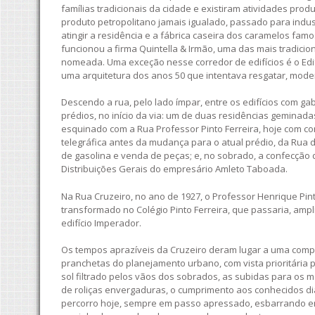
famílias tradicionais da cidade e existiram atividades pro
produto petropolitano jamais igualado, passado para indus
atingir a residência e a fábrica caseira dos caramelos fa
funcionou a firma Quintella & Irmão, uma das mais tradiciona
nomeada. Uma exceção nesse corredor de edifícios é o Edif
uma arquitetura dos anos 50 que intentava resgatar, mode
Descendo a rua, pelo lado ímpar, entre os edifícios com g
prédios, no início da via: um de duas residências geminada
esquinado com a Rua Professor Pinto Ferreira, hoje com co
telegráfica antes da mudança para o atual prédio, da Rua 
de gasolina e venda de peças; e, no sobrado, a confecçã
Distribuições Gerais do empresário Amleto Taboada.
Na Rua Cruzeiro, no ano de 1927, o Professor Henrique Pint
transformado no Colégio Pinto Ferreira, que passaria, ampl
edifício Imperador.
Os tempos aprazíveis da Cruzeiro deram lugar a uma comp
pranchetas do planejamento urbano, com vista prioritária p
sol filtrado pelos vãos dos sobrados, as subidas para os
de roliças envergaduras, o cumprimento aos conhecidos di
percorro hoje, sempre em passo apressado, esbarrando em