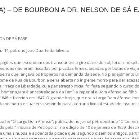
A) – DE BOURBON A DR. NELSON DE SÁ 
ON DE SÁ EARP
.º 14, patrono João Duarte da Silveira
pigões que escondem dos transeuntes o giro diário do sol, foi um inóspit
endas não eram riscadas por picadas firmes, pisadas por botas de viaja
da Serra que lançava os tropeiros na demanda da sede. No planejamento 
 o nome de Rua de Bourbon e seria aberta no íngreme morro para dar aces
Praça da Liberdade, cuja penetração inicial foi feita seguindo o curso do
 homenagem à ancestralidade da Família Imperial e Dom Afonso ao filho
1845 e falecido em 1847. O grande brejo, que era o Largo Dom Afonso, tor
 no morro e sua terra servindo para aterrar o lixo infestado de insetos 
abalho “O Largo Dom Afonso”, publicado no jornal petropolitano “O Comérc
do pela “Tribuna de Petrópolis”, na edição de 10 de janeiro de 1959, desc
de uma sinuosa e acidentada picada que, segundo dizem os antigos, part