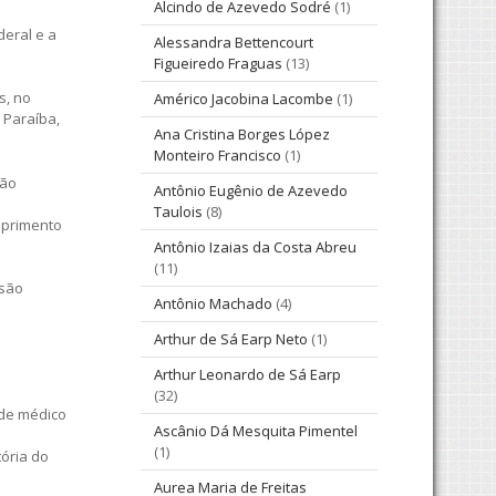
Alcindo de Azevedo Sodré
(1)
deral e a
Alessandra Bettencourt
Figueiredo Fraguas
(13)
s, no
Américo Jacobina Lacombe
(1)
 Paraíba,
Ana Cristina Borges López
Monteiro Francisco
(1)
oão
Antônio Eugênio de Azevedo
Taulois
(8)
mprimento
Antônio Izaias da Costa Abreu
(11)
 são
Antônio Machado
(4)
Arthur de Sá Earp Neto
(1)
Arthur Leonardo de Sá Earp
(32)
nde médico
Ascânio Dá Mesquita Pimentel
(1)
ória do
Aurea Maria de Freitas