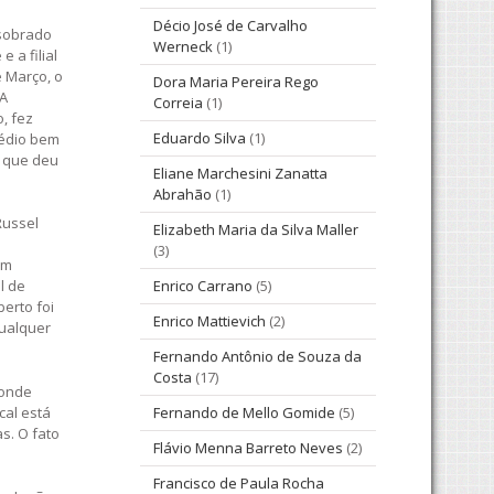
Décio José de Carvalho
 sobrado
Werneck
(1)
 a filial
e Março, o
Dora Maria Pereira Rego
 A
Correia
(1)
, fez
Eduardo Silva
(1)
rédio bem
, que deu
Eliane Marchesini Zanatta
Abrahão
(1)
Russel
Elizabeth Maria da Silva Maller
(3)
Em
l de
Enrico Carrano
(5)
erto foi
Enrico Mattievich
(2)
qualquer
Fernando Antônio de Souza da
Costa
(17)
 onde
cal está
Fernando de Mello Gomide
(5)
s. O fato
Flávio Menna Barreto Neves
(2)
Francisco de Paula Rocha