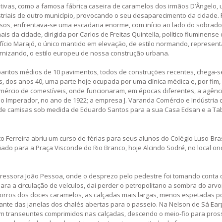
dutivas, como a famosa fábrica caseira de caramelos dos irmãos D’Ângelo,
triais de outro município, provocando o seu desaparecimento da cidade.
mosos, enfrentava-se uma escadaria enorme, com início ao lado do sobrad
is da cidade, dirigida por Carlos de Freitas Quintella, político fluminense
ício Marajó, o único mantido em elevação, de estilo normando, represent
rnizando, o estilo europeu de nossa construção urbana.
abaritos médios de 10 pavimentos, todos de construções recentes, chega-s
s, dos anos 40, uma parte hoje ocupada por uma clínica médica e, por fim,
mércio de comestíveis, onde funcionaram, em épocas diferentes, a agênci
do Imperador, no ano de 1922; a empresa J. Varanda Comércio e Indústria
o de camisas sob medida de Eduardo Santos para a sua Casa Edsan e a Ta
o Ferreira abriu um curso de férias para seus alunos do Colégio Luso-Bras
iado para a Praça Visconde do Rio Branco, hoje Alcindo Sodré, no local on
ressora João Pessoa, onde o desprezo pelo pedestre foi tomando conta 
ara a circulação de veículos, dai perder o petropolitano a sombra do arvo
 morros dos doces caramelos, as calçadas mais largas, menos espetadas p
ante das janelas dos chalés abertas para o passeio. Na Nelson de Sá Ea
 transeuntes comprimidos nas calçadas, descendo o meio-fio para pros