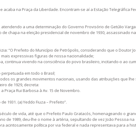
 acaba na Praça da Liberdade. Encontram-se aí a Estação Telegráfica Fe
, atendendo a uma determinação do Governo Provisório de Getúlio Varga
o de chapa na eleição presidencial de novembro de 1930, assassinado na
dizia: “O Prefeito do Município de Petrópolis, considerando que o Doutor J
s mais expressivas figuras de nossa nacionalidade;
a, continua vivendo na consciência do povo brasileiro, incitando-o ao cu
perpetuada em todo o Brasil;
todos os grandes movimentos nacionais, usando das atribuições que lhe
neiro de 1929, decreta:
a a Praça Rui Barbosa à Av. 15 de Novembro.
 de 1931. (a) Yeddo Fiuza – Prefeito”.
éculo de vida, até que o Prefeito Paulo Gratacós, homenageando o gra
o ano de 1989, deu-lhe o nome à artéria, sepultando de vez João Pessoa na
acintosamente política por via federal e nada representava para a hist