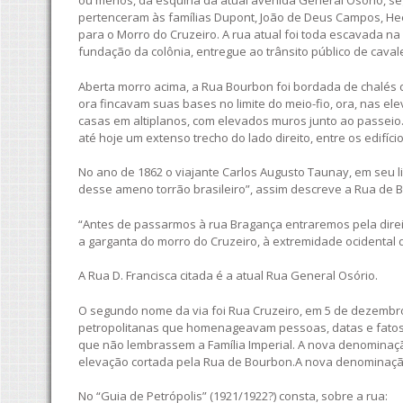
ou menos, da esquina da atual avenida General Osório, seg
pertenceram às famílias Dupont, João de Deus Campos, Hee
para o Morro do Cruzeiro. A rua atual foi toda escavada 
fundação da colônia, entregue ao trânsito público de cavale
Aberta morro acima, a Rua Bourbon foi bordada de chalés
ora fincavam suas bases no limite do meio-fio, ora, nas el
casas em altiplanos, com elevados muros junto ao passeio.
até hoje um extenso trecho do lado direito, entre os edifíc
No ano de 1862 o viajante Carlos Augusto Taunay, em seu li
desse ameno torrão brasileiro”, assim descreve a Rua de 
“Antes de passarmos à rua Bragança entraremos pela direi
a garganta do morro do Cruzeiro, à extremidade ocidental d
A Rua D. Francisca citada é a atual Rua General Osório.
O segundo nome da via foi Rua Cruzeiro, em 5 de dezembr
petropolitanas que homenageavam pessoas, datas e fatos 
que não lembrassem a Família Imperial. A nova denominação
elevação cortada pela Rua de Bourbon.A nova denominaçã
No “Guia de Petrópolis” (1921/1922?) consta, sobre a rua: