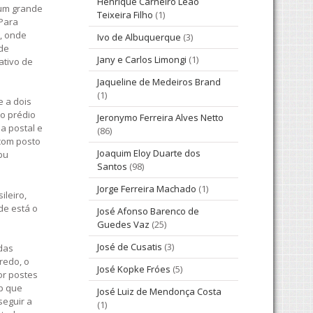
Henrique Carneiro Leão
 um grande
Teixeira Filho
(1)
 Para
o, onde
Ivo de Albuquerque
(3)
 de
Jany e Carlos Limongi
(1)
ativo de
Jaqueline de Medeiros Brand
(1)
e a dois
 o prédio
Jeronymo Ferreira Alves Netto
a postal e
(86)
 com posto
Joaquim Eloy Duarte dos
bu
Santos
(98)
Jorge Ferreira Machado
(1)
ileiro,
de está o
José Afonso Barenco de
Guedes Vaz
(25)
José de Cusatis
(3)
das
redo, o
José Kopke Fróes
(5)
or postes
rp que
José Luiz de Mendonça Costa
seguir a
(1)