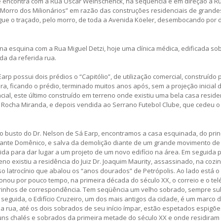
se encontra com a Rua Oscar Weinschenck, na seqüência e em direção à R
Morro dos Milionários” em razão das construções residenciais de grande
egue o traçado, pelo morro, de toda a Avenida Köeler, desembocando por 
 na esquina com a Rua Miguel Detzi, hoje uma clínica médica, edificada so
a da referida rua.
rp possui dois prédios o “Capitólio”, de utilização comercial, construído 
a, ficando o prédio, terminado muitos anos após, sem a projeção inicial 
cial, este último construído em terreno onde existiu uma bela casa reside
 Rocha Miranda, e depois vendida ao Serrano Futebol Clube, que cedeu o
 busto do Dr. Nelson de Sá Earp, encontramos a casa esquinada, do prin
urante Domênico, e salva da demolição diante de um grande movimento de
da para dar lugar a um projeto de um novo edifício na área. Em seguida 
no existiu a residência do Juiz Dr. Joaquim Maurity, assassinado, na cozin
 latrocínio que abalou os “anos dourados” de Petrópolis. Ao lado está 
nou por pouco tempo, na primeira década do século XX, o correio e o tel
 carrinhos de correspondência. Tem seqüência um velho sobrado, sempre su
 seguida, o Edifício Cruzeiro, um dos mais antigos da cidade, é um marco 
a rua, até os dois sobrados de seu início ímpar, estão espetados espigõe
guns chalés e sobrados da primeira metade do século XX e onde residiram