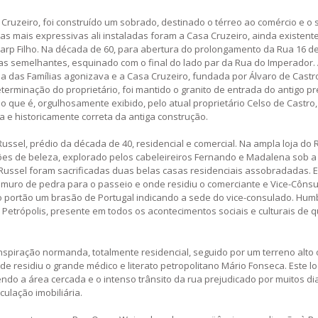
 Cruzeiro, foi construído um sobrado, destinado o térreo ao comércio e o
 mais expressivas ali instaladas foram a Casa Cruzeiro, ainda existente e
 Earp Filho. Na década de 60, para abertura do prolongamento da Rua 16 d
cas semelhantes, esquinado com o final do lado par da Rua do Imperador.
a das Famílias agonizava e a Casa Cruzeiro, fundada por Álvaro de Castro
eterminação do proprietário, foi mantido o granito de entrada do antigo p
o que é, orgulhosamente exibido, pelo atual proprietário Celso de Castro
a e historicamente correta da antiga construção.
 Russel, prédio da década de 40, residencial e comercial. Na ampla loja do 
ões de beleza, explorado pelos cabeleireiros Fernando e Madalena sob a
 Russel foram sacrificadas duas belas casas residenciais assobradadas. 
 muro de pedra para o passeio e onde residiu o comerciante e Vice-Cônsu
o portão um brasão de Portugal indicando a sede do vice-consulado. Humb
etrópolis, presente em todos os acontecimentos sociais e culturais de 
inspiração normanda, totalmente residencial, seguido por um terreno alto
e residiu o grande médico e literato petropolitano Mário Fonseca. Este lo
ndo a área cercada e o intenso trânsito da rua prejudicado por muitos dia
ulação imobiliária.