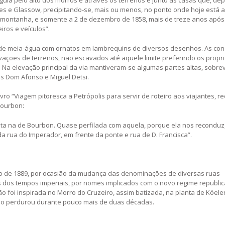
uia pelo alto dos morros e através os terrenos e junto às casas que, dep
s e Glassow, precipitando-se, mais ou menos, no ponto onde hoje está 
na montanha, e somente a 2 de dezembro de 1858, mais de treze anos após
iros e veículos”.
 de meia-água com ornatos em lambrequins de diversos desenhos. As con
evações de terrenos, não escavados até aquele limite preferindo os propri
 Na elevação principal da via mantiveram-se algumas partes altas, sobre
ios Dom Afonso e Miguel Detsi.
vro “Viagem pitoresca a Petrópolis para servir de roteiro aos viajantes, r
Bourbon:
ta na de Bourbon. Quase perfilada com aquela, porque ela nos reconduz
a rua do Imperador, em frente da ponte e rua de D. Francisca”.
o de 1889, por ocasião da mudança das denominações de diversas ruas
dos tempos imperiais, por nomes implicados com o novo regime republic
 foi inspirada no Morro do Cruzeiro, assim batizada, na planta de Köeler
o perdurou durante pouco mais de duas décadas.