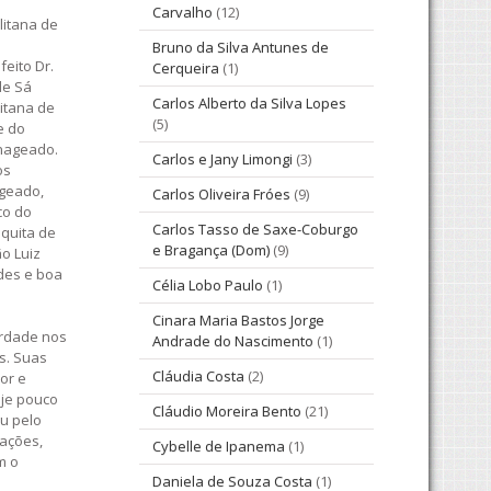
Carvalho
(12)
litana de
Bruno da Silva Antunes de
feito Dr.
Cerqueira
(1)
de Sá
Carlos Alberto da Silva Lopes
itana de
(5)
e do
enageado.
Carlos e Jany Limongi
(3)
os
ageado,
Carlos Oliveira Fróes
(9)
co do
Carlos Tasso de Saxe-Coburgo
squita de
e Bragança (Dom)
(9)
ão Luiz
ades e boa
Célia Lobo Paulo
(1)
Cinara Maria Bastos Jorge
erdade nos
Andrade do Nascimento
(1)
s. Suas
Cláudia Costa
(2)
or e
oje pouco
Cláudio Moreira Bento
(21)
eu pelo
vações,
Cybelle de Ipanema
(1)
m o
Daniela de Souza Costa
(1)