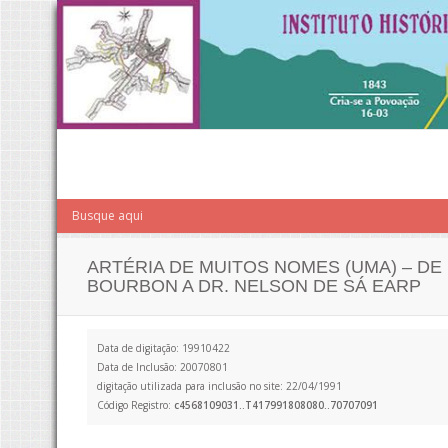
ARTÉRIA DE MUITOS NOMES (UMA) – DE
BOURBON A DR. NELSON DE SÁ EARP
Data de digitação: 19910422
Data de Inclusão: 20070801
digitação utilizada para inclusão no site: 22/04/1991
Código Registro:
c4568109031..T417991808080..70707091