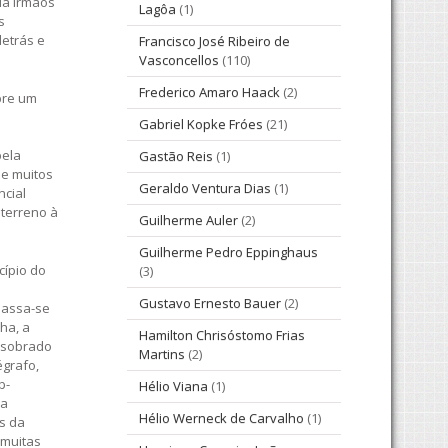
ua Irmãos
Lagôa
(1)
s
detrás e
Francisco José Ribeiro de
Vasconcellos
(110)
Frederico Amaro Haack
(2)
bre um
Gabriel Kopke Fróes
(21)
pela
Gastão Reis
(1)
de muitos
Geraldo Ventura Dias
(1)
ncial
 terreno à
Guilherme Auler
(2)
Guilherme Pedro Eppinghaus
cípio do
(3)
Gustavo Ernesto Bauer
(2)
passa-se
ha, a
Hamilton Chrisóstomo Frias
o sobrado
Martins
(2)
égrafo,
b-
Hélio Viana
(1)
da
Hélio Werneck de Carvalho
(1)
s da
 muitas