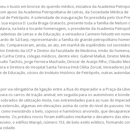
ebeu o busto em bronze do querido médico, iniciativa da Academia Petropo
 com apoio da Academia Petropolitana de Letras, da Sociedade Médica de
pal de Petrópolis. A solenidade de inauguração foi presidida pelo Vice-Pre
, sua esposa D. Lucila Braga Gratacós, presente toda a família de Nelson 
 palavra, na bela e tocante homenagem, o presidente da Academia Petropol
 academias de Letras e de Educação; a vereadora Carmem Felicetti em nom
onardo de Sá Earp, representando a família do grande petropolitano hom
olis. Compareceram, ainda, ao ato, em manhã de esplêndido sol secretári
eitor Emérito da UCP e Diretor da Faculdade de Medicina, irmão do homen
 Cunha Cintra, colegas médicos, dentre eles: Gabriel Malluli, Diretor Médi
udio Taichós, Jorge Ferreira Machado, Dinizar de Araújo Filho, Cláudio Me
ora e Diretora do Hospital Santa Teresa Irmã Clélia Zorzal, Vereadores Jo
 de Educação, sócios do Instituto Histórico de Petrópolis, outras autorid
por via obrigatória de ligação entre a Rua do Imperador e a Praça da Lib
 para os carros de tração animal, em seguida para os automóveis e bonde
sobrados de utilização mista, nas extremidades para as ruas do Imperad
sua extensão, algumas em elevações acima do corte do nível do passeio. H
m como inexistindo o belo, copioso e harmônico arvoredo, que desaparec
mento. Os prédios novos foram edificados mediante o desaterro das ele
seio, o edifício Marajó, número 153, de belo estilo eclético, formando co
da cidade.