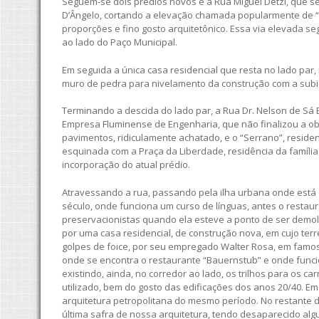
Seguem-se dois prédios novos e a Rua Miguel Detzi, que 
D’Ângelo, cortando a elevação chamada popularmente de “
proporções e fino gosto arquitetônico. Essa via elevada s
ao lado do Paço Municipal.
Em seguida a única casa residencial que resta no lado par,
muro de pedra para nivelamento da construção com a subid
Terminando a descida do lado par, a Rua Dr. Nelson de Sá Ea
Empresa Fluminense de Engenharia, que não finalizou a obr
pavimentos, ridiculamente achatado, e o “Serrano”, residen
esquinada com a Praça da Liberdade, residência da família
incorporação do atual prédio.
Atravessando a rua, passando pela ilha urbana onde está o
século, onde funciona um curso de línguas, antes o resta
preservacionistas quando ela esteve a ponto de ser demoli
por uma casa residencial, de construção nova, em cujo terre
golpes de foice, por seu empregado Walter Rosa, em famoso
onde se encontra o restaurante “Bauernstub” e onde funcio
existindo, ainda, no corredor ao lado, os trilhos para os
utilizado, bem do gosto das edificações dos anos 20/40. Em
arquitetura petropolitana do mesmo período. No restante d
última safra de nossa arquitetura, tendo desaparecido al