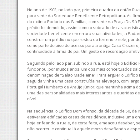
No ano de 1903, no lado par, primeira quadra da então Rua
para sede da Sociedade Beneficente Petropolitana. As firmas
da extinta Padaria das Famílias, com sede na Praça Dr. Sá
prédio foi demolido, assim como o sobrado de característi
sociedade beneficente encerrara suas atividades, a Padari
construir um prédio no que restou do terreno e nele, por d
como parte do piso do acesso para a antiga Casa Cruzeiro, 
continuidade à firma do pai. Um gesto de recordação afetiv
Seguindo pelo lado par, subindo a rua, está hoje o Edifício
funcionou, por muitos anos, um dos mais conceituados sal
denominação de “Salão Madeleine”. Para erguer o Edifício
seguida vinha uma casa construída na elevação, com largo
Portugal Humberto de Araújo Júnior, que mantinha acima d
uma das personalidades mais interessantes e queridas de P
nível.
Na seqüência, o Edifício Dom Afonso, da década de 50, de 
estiveram edificadas casas de residência, inclusive uma ond
hoje enfeando a rua e, de certa feita, ameaçou desabar, se
não ocorreu e continua lá aquele morro desafiando a espec