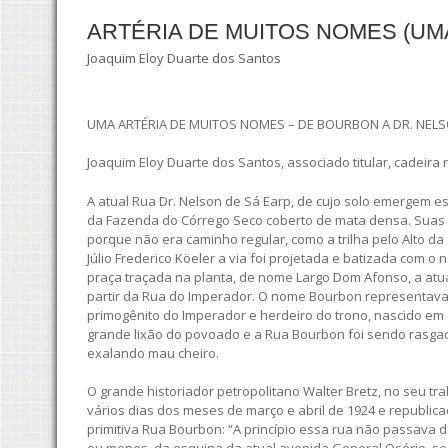
ARTÉRIA DE MUITOS NOMES (UM
Joaquim Eloy Duarte dos Santos
UMA ARTÉRIA DE MUITOS NOMES – DE BOURBON A DR. NELS
Joaquim Eloy Duarte dos Santos, associado titular, cadeira n
A atual Rua Dr. Nelson de Sá Earp, de cujo solo emergem es
da Fazenda do Córrego Seco coberto de mata densa. Suas s
porque não era caminho regular, como a trilha pelo Alto 
Júlio Frederico Köeler a via foi projetada e batizada com
praça traçada na planta, de nome Largo Dom Afonso, a atual 
partir da Rua do Imperador. O nome Bourbon representava
primogênito do Imperador e herdeiro do trono, nascido em 
grande lixão do povoado e a Rua Bourbon foi sendo rasgada
exalando mau cheiro.
O grande historiador petropolitano Walter Bretz, no seu tr
vários dias dos meses de março e abril de 1924 e republica
primitiva Rua Bourbon: “A princípio essa rua não passava 