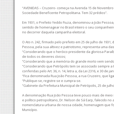
“AVENIDAS – Cruzeiro- começa na Avenida 15 de Novembro e
Sociedade Beneficente Petropolitana. Tem 32 prédios”.
Em 1931, o Prefeito Yeddo Fiuza, denominou-a João Pessoa
sentido de homenagear no Brasil inteiro o seu companheir
no decorrer daquela campanha eleitoral.
O Ato n. 242, firmado pelo prefeito em 25 de julho de 1931, 
Pessoa, pela sua altivez e patriotismo, representa uma da
“Considerando que o heróico presidente da gloriosa Paraíb
de todos os deveres cívicos;
“Considerando que a memória do grande morto vem sendo 
“Considerando que Petrópolis tem se associado sempre a 
conferidas pelo Art. 36, n. 14, letra a, da Lei 2316, e 30 de ja
“Fica denominada Rua João Pessoa, a rua Cruzeiro, que lig
“Publique-se, registre-se e cumpra-se.
“Gabinete da Prefeitura Municipal de Petrópolis, 25 de julho
A denominação Rua João Pessoa teve pouco mais de meio s
e político petropolitano, Dr. Nelson de Sá Earp, falecido n
nomenclatura urbana de nossa cidade, homenagem que fora 
Município.