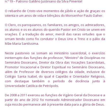
n.º 19 – Patrono Galdino Justiniano da Silva Pimentel
O rebanho de Cristo vive momentos de júbilo e ação de graças: os
oitenta e um anos de vida e bênçãos do Monsenhor Paulo Daher.
O Clero, os paroquianos, os familiares, os amigos, os admiradores,
os alunos e os ex-alunos do querido Pastor em Cristo se unem em
orações. É a tradução do amor, mercê das raras virtudes que o
ornam tendo como fio condutor o Deus Uno e Trino e o pálio da
Mãe Maria Santíssima.
Neste pastoreio se somam ao ministério sacerdotal, o exercício
ininterrupto das funções de professor, “Ministro” de Disciplinas no
Seminário Diocesano, Diretor da Obra das Vocações Sacerdotais,
Promotor Vocacional e Diretor Espiritual no Seminário Diocesano,
além de Professor de diversos colégios da cidade, inclusive do
Colégio Santa Isabel, do qual é Capelão e Orientador Religioso,
com destaque também o período de docência junto à
Universidade Católica de Petrópolis.
De 2008 a 2011 exerceu as funções de Vigário Geral da Diocese e a
partir do ano de 2012 foi nomeado Administrador Diocesano em
cuja missão permanece até à presente data para a glória de Deus.