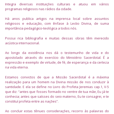
Integra diversas instituições culturais e atuou em vários
programas religiosos nas rádios da cidade.
Há anos publica artigos na imprensa local sobre assuntos
religiosos e educação, com ênfase à Lectio Divina, de suma
importância pedagógico-teológica a todos nós.
Possui rica bibliografia e muitas dessas obras têm merecido
acústica internacional.
Ao longo da existência nos dá o testemunho de vida e do
apostolado através do exercício do Ministério Sacerdotal. É a
expressão e exemplo de virtude, de fé, de esperança e da certeza
na vida eterna.
Estamos convictos de que a Missão Sacerdotal é a máxima
realização para um homem na Divina missão de nos conduzir à
santidade. E ela se define no Livro do Profeta Jeremias cap.1, V-5
que diz: “antes que fosses formado no ventre de tua mãe, Eu já te
conhecia; antes que saísses do seio materno, Eu te consagrei, e te
constituí profeta entre as nações”.
Ao concluir estas tênues considerações, recorro às palavras do