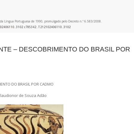
co da Língua Portuguesa de 1990, promulgado pelo Decreto n.º 6.583/2008.
02406110..3102 c785342..T212102406110..3102
NTE – DESCOBRIMENTO DO BRASIL POR
IMENTO DO BRASIL POR CADMO
o Claudionor de Souza Adão