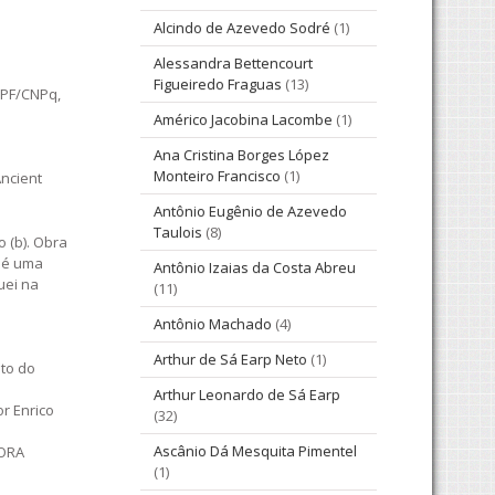
Alcindo de Azevedo Sodré
(1)
Alessandra Bettencourt
Figueiredo Fraguas
(13)
CBPF/CNPq,
Américo Jacobina Lacombe
(1)
Ana Cristina Borges López
Monteiro Francisco
(1)
Ancient
Antônio Eugênio de Azevedo
Taulois
(8)
o (b). Obra
o é uma
Antônio Izaias da Costa Abreu
uei na
(11)
Antônio Machado
(4)
Arthur de Sá Earp Neto
(1)
eto do
Arthur Leonardo de Sá Earp
r Enrico
(32)
Ascânio Dá Mesquita Pimentel
TORA
(1)