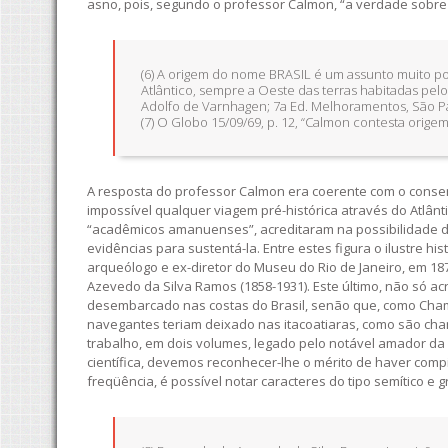
asno, pois, segundo o professor Calmon, “a verdade sobre ta
(6) A origem do nome BRASIL é um assunto muito po
Atlântico, sempre a Oeste das terras habitadas pelos c
Adolfo de Varnhagen; 7a Ed. Melhoramentos, São Pa
(7) O Globo 15/09/69, p. 12, “Calmon contesta origem
A resposta do professor Calmon era coerente com o consen
impossível qualquer viagem pré-histórica através do Atlânti
“acadêmicos amanuenses”, acreditaram na possibilidade de
evidências para sustentá-la. Entre estes figura o ilustre h
arqueólogo e ex-diretor do Museu do Rio de Janeiro, em 1872
Azevedo da Silva Ramos (1858-1931). Este último, não só 
desembarcado nas costas do Brasil, senão que, como Cham
navegantes teriam deixado nas itacoatiaras, como são cham
trabalho, em dois volumes, legado pelo notável amador d
científica, devemos reconhecer-lhe o mérito de haver com
freqüência, é possível notar caracteres do tipo semítico e greg