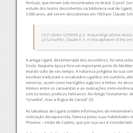
fenícias, que teriam sido encontradas no Brasil. O prof. G
estudo dos textos descobertos na biblioteca real de Ugari
3.000 anos, até serem descobertas em 1929 por Claude Schaef
(1) O Globo 12/09/69, p.3. “Arqueólogo afirma: Brasi
(2) Schaeffer, Claude F. A. A new alphabet of the an
A antiga Ugarit, desenterrada dos escombros, foi uma cida
Cristo. Naquela época fora um importante porto do Medite
mundo culto de seu tempo. A natureza poliglota da sua com
escribas traduziam o vocabulário ugarítico em sumério, akk
minóicas, assim como hieróglifos egípcios e hititas. As de
íntimos entre os canaanitas e as civilizações creto-micêni
com os textos poéticos hebraicos. No Antigo Testamento -
“israelita”, mas a língua de Canaã” (3).
As tabuletas de Ugarit contêm informações de inestimável 
civilização desaparecida, famosa pelas suas habilidades 
Phoenix – irmão de Cadmo, que por sua vez é considerado