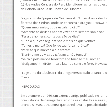
(c) Nos Andes Centrais do Peru identifiquei as ruínas do 
do Palácio-Oráculo de Chavín de Huántar.
Fragmento da Epopéia de Guilgamesh. O mais ilustre dos h
floresta dos Cedros, onde se encontra o dragão Huwawa, e,
“Quem, meu amigo, pode escalar o céu?”
“Somente os deuses podem viver para sempre sob o sol”.
“Para os homens, contados são os dias”.
“Tudo o que conseguem não é mais do que vento”!
“Temes a morte? Que foi de tua força heróica?”
“Permite que marche à tua frente”.
“E anima-me de viva voz: Avança, não temas!”
“Se cair, pelo menos terei tornado famoso meu nome:”
“Guilgamesh!—dirão — caiu lutando contra o feroz Huwawa
Fragmento da tabuleta III, da antiga versão Babiloniana (c. 50
Press
INTRODUÇÃO
Em setembro de 1969, um extenso artigo publicado no jorna
pré-histórica de navegantes fenícios às costas brasileiras 
Brandeis (Massachusetts), que acreditava na possibilidade 