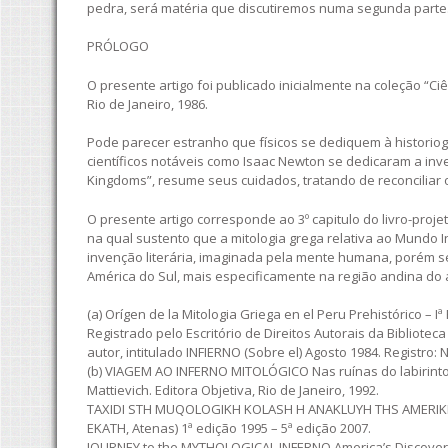
pedra, será matéria que discutiremos numa segunda parte
PRÓLOGO
O presente artigo foi publicado inicialmente na coleção “Ci
Rio de Janeiro, 1986.
Pode parecer estranho que físicos se dediquem à historiog
científicos notáveis como Isaac Newton se dedicaram a inves
Kingdoms”, resume seus cuidados, tratando de reconciliar 
O presente artigo corresponde ao 3º capitulo do livro-projet
na qual sustento que a mitologia grega relativa ao Mundo 
invenção literária, imaginada pela mente humana, porém se
América do Sul, mais especificamente na região andina do at
(a) Orígen de la Mitologia Griega en el Peru Prehistórico – Iª
Registrado pelo Escritório de Direitos Autorais da Bibliotec
autor, intitulado INFIERNO (Sobre el) Agosto 1984. Registro: Nº
(b) VIAGEM AO INFERNO MITOLÓGICO Nas ruínas do labirinto d
Mattievich. Editora Objetiva, Rio de Janeiro, 1992.
TAXIDI STH MUQOLOGIKH KOLASH H ANAKLUYH THS AMERIKHS 
EKATH, Atenas) 1ª edição 1995 – 5ª edição 2007.
JOURNEY to the MYTHOLOGICAL INFERNO America’s Discovery 