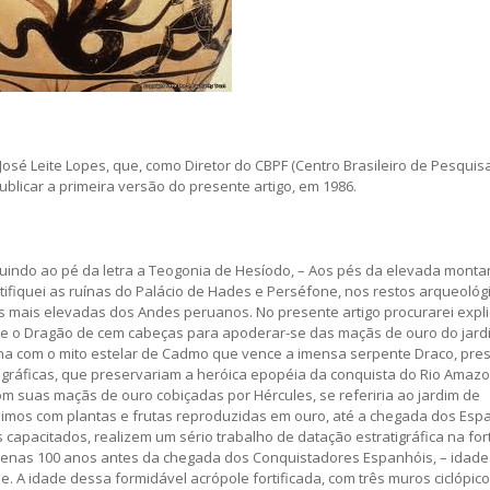
José Leite Lopes, que, como Diretor do CBPF (Centro Brasileiro de Pesquisa
ublicar a primeira versão do presente artigo, em 1986.
eguindo ao pé da letra a Teogonia de Hesíodo, – Aos pés da elevada monta
ifiquei as ruínas do Palácio de Hades e Perséfone, nos restos arqueológ
es mais elevadas dos Andes peruanos. No presente artigo procurarei expl
nce o Dragão de cem cabeças para apoderar-se das maçãs de ouro do jard
iona com o mito estelar de Cadmo que vence a imensa serpente Draco, pr
eográficas, que preservariam a heróica epopéia da conquista do Rio Amaz
om suas maçãs de ouro cobiçadas por Hércules, se referiria ao jardim de
imos com plantas e frutas reproduzidas em ouro, até a chegada dos Esp
capacitados, realizem um sério trabalho de datação estratigráfica na for
penas 100 anos antes da chegada dos Conquistadores Espanhóis, – idade 
ade. A idade dessa formidável acrópole fortificada, com três muros ciclópic