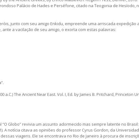
estrondoso Palácio de Hades e Perséfone, citado na Teogonia de Hesíodo, 
eróis, junto com seu amigo Enkidu, empreende uma arriscada expedição a
 ante a vacilação de seu amigo, o exorta com estas palavras:
”.
0 a.C.) The Ancient Near East. Vol. I, Ed. by James B. Pritchard, Princeton Un
l “O Globo” revivia um assunto adormecido mas sempre latente no Brasil: 
(1). A notícia citava as opiniões do professor Cyrus Gordon, da Universida
dessas viagens. Ele se encontrava no Rio de Janeiro à procura de inscriç