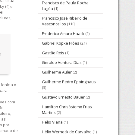
al situa
Francisco de Paula Rocha
y (4) e
Lagôa
(1)
ei
olutas,
Francisco José Ribeiro de
Vasconcellos
(110)
Frederico Amaro Haack
(2)
Gabriel Kopke Fróes
(21)
Gastão Reis
(1)
1,
Geraldo Ventura Dias
(1)
Guilherme Auler
(2)
Guilherme Pedro Eppinghaus
fenícia o
(3)
para
Gustavo Ernesto Bauer
(2)
lvez com
Hamilton Chrisóstomo Frias
não
Martins
(2)
ileiro,
e as
Hélio Viana
(1)
o por
chamado de
Hélio Werneck de Carvalho
(1)