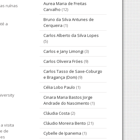
Aurea Maria de Freitas
nas ruínas
Carvalho
(12)
Bruno da Silva Antunes de
té a
Cerqueira
(1)
Carlos Alberto da Silva Lopes
(5)
Carlos e Jany Limongi
(3)
Carlos Oliveira Fróes
(9)
Carlos Tasso de Saxe-Coburgo
e Bragança (Dom)
(9)
Célia Lobo Paulo
(1)
iversity
Cinara Maria Bastos Jorge
Andrade do Nascimento
(1)
Cláudia Costa
(2)
Cláudio Moreira Bento
(21)
a visita
de de
Cybelle de Ipanema
(1)
ões