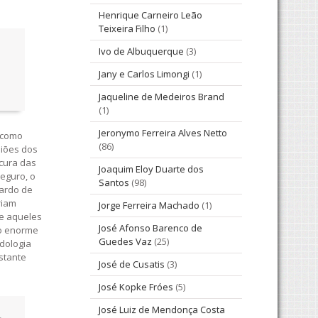
Henrique Carneiro Leão
Teixeira Filho
(1)
Ivo de Albuquerque
(3)
Jany e Carlos Limongi
(1)
Jaqueline de Medeiros Brand
(1)
Jeronymo Ferreira Alves Netto
 como
(86)
niões dos
ocura das
Joaquim Eloy Duarte dos
Seguro, o
Santos
(98)
nardo de
riam
Jorge Ferreira Machado
(1)
ue aqueles
José Afonso Barenco de
 o enorme
Guedes Vaz
(25)
dologia
stante
José de Cusatis
(3)
José Kopke Fróes
(5)
José Luiz de Mendonça Costa