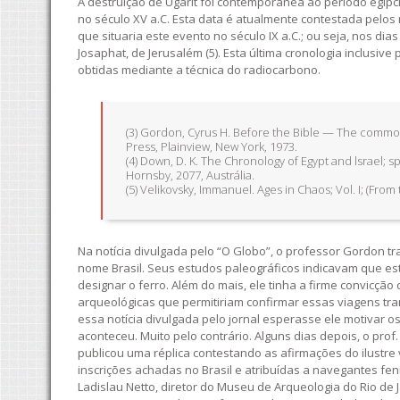
A destruição de Ugarit foi contemporânea ao período egípc
no século XV a.C. Esta data é atualmente contestada pelos 
que situaria este evento no século IX a.C.; ou seja, nos d
Josaphat, de Jerusalém (5). Esta última cronologia inclusi
obtidas mediante a técnica do radiocarbono.
(3) Gordon, Cyrus H. Before the Bible — The common
Press, Plainview, New York, 1973.
(4) Down, D. K. The Chronology of Egypt and lsrael; s
Hornsby, 2077, Austrália.
(5) Velikovsky, Immanuel. Ages in Chaos; Vol. I; (Fro
Na notícia divulgada pelo “O Globo”, o professor Gordon tr
nome Brasil. Seus estudos paleográficos indicavam que es
designar o ferro. Além do mais, ele tinha a firme convicç
arqueológicas que permitiriam confirmar essas viagens tra
essa notícia divulgada pelo jornal esperasse ele motivar os 
aconteceu. Muito pelo contrário. Alguns dias depois, o prof.
publicou uma réplica contestando as afirmações do ilustre v
inscrições achadas no Brasil e atribuídas a navegantes fen
Ladislau Netto, diretor do Museu de Arqueologia do Rio de J