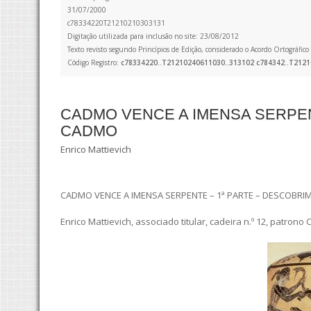
31/07/2000
c78334220T21210210303131
Digitação utilizada para inclusão no site: 23/08/2012
Texto revisto segundo Princípios de Edição, considerado o Acordo Ortográfi
Código Registro:
c78334220..T21210240611030..313102 c784342..T2121
CADMO VENCE A IMENSA SERPE
CADMO
Enrico Mattievich
CADMO VENCE A IMENSA SERPENTE – 1ª PARTE – DESCOBR
Enrico Mattievich, associado titular, cadeira n.º 12, patron