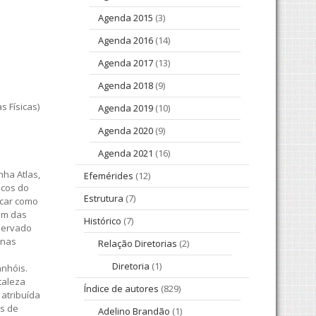
Agenda 2015
(3)
Agenda 2016
(14)
Agenda 2017
(13)
Agenda 2018
(9)
s Físicas)
Agenda 2019
(10)
Agenda 2020
(9)
Agenda 2021
(16)
nha Atlas,
Efemérides
(12)
icos do
Estrutura
(7)
icar como
im das
Histórico
(7)
eservado
onas
Relação Diretorias
(2)
Diretoria
(1)
anhóis.
taleza
Índice de autores
(829)
atribuída
os de
Adelino Brandão
(1)