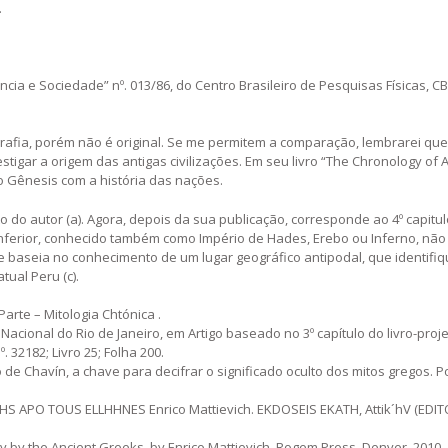
.
ência e Sociedade” nº. 013/86, do Centro Brasileiro de Pesquisas Físicas, 
rafia, porém não é original. Se me permitem a comparação, lembrarei que
tigar a origem das antigas civilizações. Em seu livro “The Chronology of 
o Gênesis com a história das nações.
o do autor (a). Agora, depois da sua publicação, corresponde ao 4º capitul
Inferior, conhecido também como Império de Hades, Erebo ou Inferno, nã
 baseia no conhecimento de um lugar geográfico antipodal, que identifiq
ual Peru (c).
 Parte – Mitologia Chtónica .
a Nacional do Rio de Janeiro, em Artigo baseado no 3º capítulo do livro-proj
. 32182; Livro 25; Folha 200.
e Chavín, a chave para decifrar o significado oculto dos mitos gregos. Po
APO TOUS ELLHHNES Enrico Mattievich. EKDOSEIS EKATH, Attik´hV (EDI
by the Ancient Greeks, by Enrico Mattievich. Rogem Press, Denver, 2010.