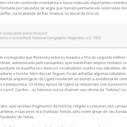
ordon era um conhecido orientalista e havia realizado importantes contribu
t, formada por tabuletas de argila que haviam permanecido soterradas du
fer, na localidade de Ras Shamra, no litoral da Síria (2).
l é nome dado pelos fenícios”.
cients is unearthed; National Geographic Magazine; oct. 1930.
de cosmopolita que floresceu entre os meados e fins do segundo milênio
rrâneo, administrado pelo canaanitas, que mantinham amplos contatos c
unidade se espelha nos diversos vocabulários usados nas tabuletas. Ali
adiano e hurrita. Além dessas línguas, foram achadas algumas tabuletas c
scobertas arqueológicas de Ugarit revelaram ao mundo a existência de con
cas e peloponesa. Os textos épicos de Ugarit se relacionam com a poesia 
diz o prof. Gordon – os hebreus nunca chamam seu idioma de “hebreu” ou
valor, que revelam fragmentos da história, religião e costumes dos canaa
marítimas e cujo povo era chamado fenício, pelo nome grego de seu funda
 fundador de Tebas.