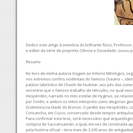
Dedico este artigo à memória do brilhante físico, Professor 
e editor da série de preprints Ciência e Sociedade, ousou p
Resumo
No livro de minha autoria Viagem ao Inferno Mitológico, s
nos extremos confins ocidentais do famoso Oceano –, ident
palácio labiríntico de Chavín de Huántar, aos pés das cum
encontrei que o famoso trabalho de Hércules, no qual ve
Hespérides, narrado no mito estelar de Hyginus, se relac
por Ovídio, e ambos os mitos interpreto como alegorias g
(Solimões) na Idade do Bronze. O jardim das Hespérides, c
Coricancha, em Cusco, conservado desde tempos antiquíss
Para confirmar esta tese, será necessário que arqueólogos 
ciclópica de Sacsahuamán, a qual, em vez de construída a
pela história oficial – teria mais de 3.200 anos de antiguid