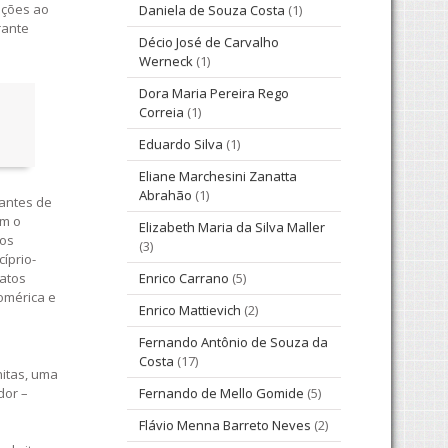
ições ao
Daniela de Souza Costa
(1)
rante
Décio José de Carvalho
Werneck
(1)
Dora Maria Pereira Rego
Correia
(1)
Eduardo Silva
(1)
Eliane Marchesini Zanatta
Abrahão
(1)
 antes de
om o
Elizabeth Maria da Silva Maller
 os
(3)
íprio-
tatos
Enrico Carrano
(5)
homérica e
Enrico Mattievich
(2)
Fernando Antônio de Souza da
Costa
(17)
nitas, uma
dor –
Fernando de Mello Gomide
(5)
Flávio Menna Barreto Neves
(2)