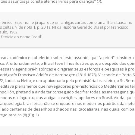
is assuntos já consta até nos livros para crianças” (7).
lêmico. Esse nome já aparece em antigas cartas como uma ilha situada no
eltas. Vide nota 1, p. 20 Ts. I-II da História Geral do Brasil por Francisco
ulo, 1962.
 fenícia do nome Brasil”.
so acadêmico estabelecido sobre este assunto, que “a priori” considera
co. Afortunadamente, o Brasil teve filhos ilustres que, a despeito das opi
ssas viagens pré-históricas e dirigiram seus esforços e pesquisas à pr
istoriógrafo Francisco Adolfo de Varnhagen (1816-1878), Visconde de Porto 
, Ladislau Netto, e um apaixonado pela pré-história brasileira, o Sr. Ber
acreditava plenamente que navegadores pré-históricos do Mediterrâneo te
pollión, pretendia ainda ter conseguido decifrar todas as mensagens q
adas na língua tupi as antigas inscrições lapidares do Brasil. Ainda que
a arqueologia brasileira, não se enquadre nos modernos padrões da meto
pilado centenas de desenhos achados nas itacoatiaras, nas quais, com ba
o arcaico (8) (Fig. 1).