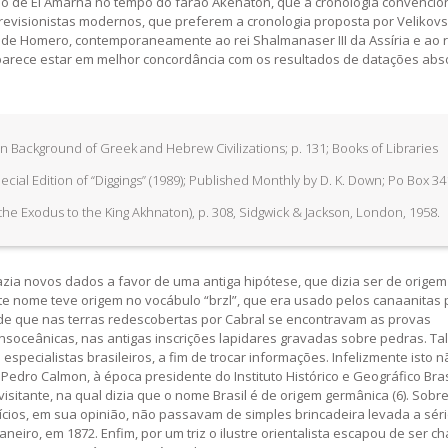
io de El Amarna no tempo do faraó Akenatón, que a cronologia convencion
revisionistas modernos, que preferem a cronologia proposta por Velikovsk
ias de Homero, contemporaneamente ao rei Shalmanaser III da Assíria e ao r
ve parece estar em melhor concordância com os resultados de datações abs
 Background of Greek and Hebrew Civilizations; p. 131; Books of Libraries
pecial Edition of “Diggings” (1989); Published Monthly by D. K. Down; Po Box 34
m the Exodus to the King Akhnaton), p. 308, Sidgwick & Jackson, London, 1958.
azia novos dados a favor de uma antiga hipótese, que dizia ser de origem 
te nome teve origem no vocábulo “brzl”, que era usado pelos canaanitas 
ão de que nas terras redescobertas por Cabral se encontravam as provas
nsoceânicas, nas antigas inscrições lapidares gravadas sobre pedras. Ta
especialistas brasileiros, a fim de trocar informações. Infelizmente isto 
 Pedro Calmon, à época presidente do Instituto Histórico e Geográfico Bras
isitante, na qual dizia que o nome Brasil é de origem germânica (6). Sobr
ícios, em sua opinião, não passavam de simples brincadeira levada a séri
aneiro, em 1872. Enfim, por um triz o ilustre orientalista escapou de ser 