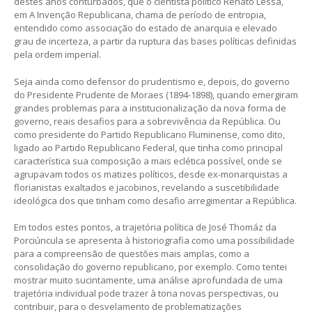
destes anos conturbados, que o cientista político Renato Lessa,
em A Invenção Republicana, chama de período de entropia,
entendido como associação do estado de anarquia e elevado
grau de incerteza, a partir da ruptura das bases políticas definidas
pela ordem imperial.
Seja ainda como defensor do prudentismo e, depois, do governo
do Presidente Prudente de Moraes (1894-1898), quando emergiram
grandes problemas para a institucionalização da nova forma de
governo, reais desafios para a sobrevivência da República. Ou
como presidente do Partido Republicano Fluminense, como dito,
ligado ao Partido Republicano Federal, que tinha como principal
característica sua composição a mais eclética possível, onde se
agrupavam todos os matizes políticos, desde ex-monarquistas a
florianistas exaltados e jacobinos, revelando a suscetibilidade
ideológica dos que tinham como desafio arregimentar a República.
Em todos estes pontos, a trajetória política de José Thomáz da
Porciúncula se apresenta à historiografia como uma possibilidade
para a compreensão de questões mais amplas, como a
consolidação do governo republicano, por exemplo. Como tentei
mostrar muito sucintamente, uma análise aprofundada de uma
trajetória individual pode trazer à tona novas perspectivas, ou
contribuir, para o desvelamento de problematizações