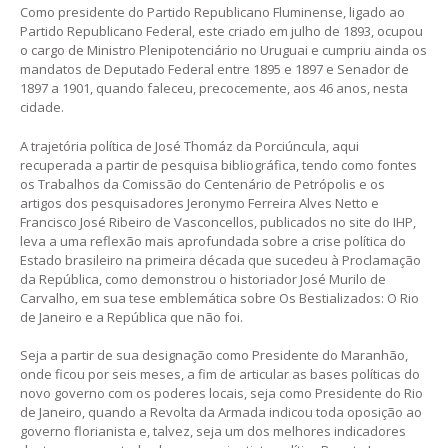
Como presidente do Partido Republicano Fluminense, ligado ao
Partido Republicano Federal, este criado em julho de 1893, ocupou
o cargo de Ministro Plenipotenciário no Uruguai e cumpriu ainda os
mandatos de Deputado Federal entre 1895 e 1897 e Senador de
1897 a 1901, quando faleceu, precocemente, aos 46 anos, nesta
cidade.
A trajetória política de José Thomáz da Porciúncula, aqui
recuperada a partir de pesquisa bibliográfica, tendo como fontes
os Trabalhos da Comissão do Centenário de Petrópolis e os
artigos dos pesquisadores Jeronymo Ferreira Alves Netto e
Francisco José Ribeiro de Vasconcellos, publicados no site do IHP,
leva a uma reflexão mais aprofundada sobre a crise política do
Estado brasileiro na primeira década que sucedeu à Proclamação
da República, como demonstrou o historiador José Murilo de
Carvalho, em sua tese emblemática sobre Os Bestializados: O Rio
de Janeiro e a República que não foi.
Seja a partir de sua designação como Presidente do Maranhão,
onde ficou por seis meses, a fim de articular as bases políticas do
novo governo com os poderes locais, seja como Presidente do Rio
de Janeiro, quando a Revolta da Armada indicou toda oposição ao
governo florianista e, talvez, seja um dos melhores indicadores