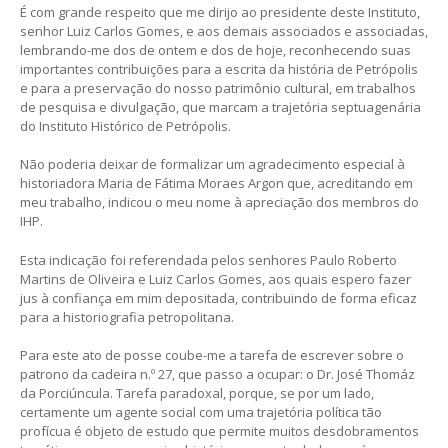
É com grande respeito que me dirijo ao presidente deste Instituto,
senhor Luiz Carlos Gomes, e aos demais associados e associadas,
lembrando-me dos de ontem e dos de hoje, reconhecendo suas
importantes contribuições para a escrita da história de Petrópolis
e para a preservação do nosso patrimônio cultural, em trabalhos
de pesquisa e divulgação, que marcam a trajetória septuagenária
do Instituto Histórico de Petrópolis.
Não poderia deixar de formalizar um agradecimento especial à
historiadora Maria de Fátima Moraes Argon que, acreditando em
meu trabalho, indicou o meu nome à apreciação dos membros do
IHP.
Esta indicação foi referendada pelos senhores Paulo Roberto
Martins de Oliveira e Luiz Carlos Gomes, aos quais espero fazer
jus à confiança em mim depositada, contribuindo de forma eficaz
para a historiografia petropolitana.
Para este ato de posse coube-me a tarefa de escrever sobre o
patrono da cadeira n.º 27, que passo a ocupar: o Dr. José Thomáz
da Porciúncula. Tarefa paradoxal, porque, se por um lado,
certamente um agente social com uma trajetória política tão
profícua é objeto de estudo que permite muitos desdobramentos