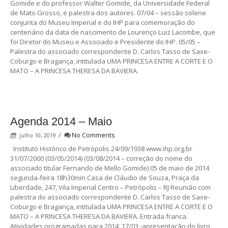
Gomide e do professor Walter Gomide, da Universidade Federal
de Mato Grosso, e palestra dos autores. 07/04 – sessão solene
conjunta do Museu Imperial e do IHP para comemoração do
centenário da data de nascimento de Lourenço Luiz Lacombe, que
foi Diretor do Museu e Associado e Presidente do IHP. 05/05 –
Palestra do associado correspondente D. Carlos Tasso de Saxe-
Coburgo e Bragança, intitulada UMA PRINCESA ENTRE A CORTE E O
MATO – A PRINCESA THERESA DA BAVIERA.
Agenda 2014 – Maio
/
No Comments
julho 10, 2019
Instituto Histórico de Petrópolis 24/09/1938 www.ihp.org.br
31/07/2000 (03/05/2014) (03/08/2014 – correção do nome do
associado titular Fernando de Mello Gomide) 05 de maio de 2014
segunda-feira 18h30min Casa de Cláudio de Souza, Praça da
Liberdade, 247, Vila Imperial Centro – Petrópolis – RJ Reunião com
palestra do associado correspondente D. Carlos Tasso de Saxe-
Coburgo e Bragança, intitulada UMA PRINCESA ENTRE A CORTE E O
MATO – A PRINCESA THERESA DA BAVIERA. Entrada franca.
Atividades programadas para 2014: 17/03 -apresentação do livro