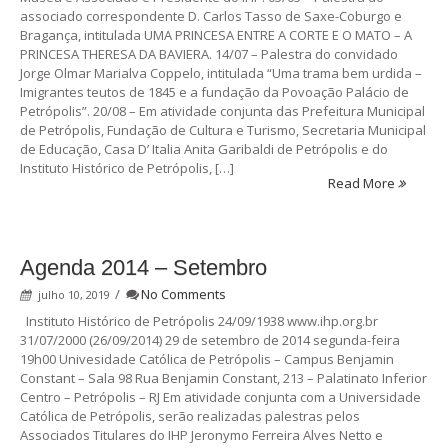
associado correspondente D. Carlos Tasso de Saxe-Coburgo e
Bragança, intitulada UMA PRINCESA ENTRE A CORTE E O MATO – A
PRINCESA THERESA DA BAVIERA. 14/07 – Palestra do convidado
Jorge Olmar Marialva Coppelo, intitulada “Uma trama bem urdida –
Imigrantes teutos de 1845 e a fundação da Povoação Palácio de
Petrópolis”. 20/08 – Em atividade conjunta das Prefeitura Municipal
de Petrópolis, Fundação de Cultura e Turismo, Secretaria Municipal
de Educação, Casa D’ Italia Anita Garibaldi de Petrópolis e do
Instituto Histórico de Petrópolis, […]
Read More
Agenda 2014 – Setembro
/
No Comments
julho 10, 2019
Instituto Histórico de Petrópolis 24/09/1938 www.ihp.org.br
31/07/2000 (26/09/2014) 29 de setembro de 2014 segunda-feira
19h00 Univesidade Católica de Petrópolis – Campus Benjamin
Constant – Sala 98 Rua Benjamin Constant, 213 – Palatinato Inferior
Centro – Petrópolis – RJ Em atividade conjunta com a Universidade
Católica de Petrópolis, serão realizadas palestras pelos
Associados Titulares do IHP Jeronymo Ferreira Alves Netto e