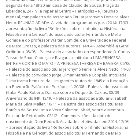
segunda-feira 18h30min Casa de Cláudio de Souza, Praça da
Liberdade, 247, Vila Imperial Centro – Petrópolis – RJ Reunião
mensal, com palestra do Associado Titular Jeronymo Ferreira Alves
Netto. REUNIÃO ADIADA. Atividades programadas para 2014: 17/03 -
apresentação do livro “Reflexões sobre o Infinito na História, na
Filosofia e na Ciência”, do associado titular Fernando de Mello
Gomide e do professor Walter Gomide, da Universidade Federal
de Mato Grosso, e palestra dos autores. 14/04 – Assembléia Geral
Ordinária. 05/05 – Palestra do associado correspondente D. Carlos
Tasso de Saxe-Coburgo e Bragança, intitulada UMA PRINCESA
ENTRE A CORTE E O MATO – A PRINCESA THERESA DA BAVIERA. 09/06
– Palestra do associado titular Jeronymo Ferreira Alves Netto. 14/07
– Palestra do convidado Jorge Olmar Marialva Coppelo, intitulada
“Uma trama bem urdida – Imigrantes teutos de 1845 e a fundação
da Povoação Palácio de Petrópolis”. 20/08 – Palestra do associado
titular Paulo Roberto Damico sobre o Duque de Caxias. 08/09 –
Aniversário do IHP. 13/10 – Palestra da associada titular Elizabeth
Maria da Silva Maller. 10/11 – Palestra das associadas titulares
Patrícia de Souza Lima e Vera Salomoni Abad, sobre a Memória
Escolar de Petrópolis. 02/12 – Comemorações da data de
nascimento de Dom Pedro II. Atividades efetivadas em 2014: 17/03
– apresentação do livro “Reflexões sobre o Infinito na História, na
Filosofia e na Ciência”, do associado titular Fernando de Mello