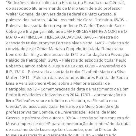
“Reflexões sobre o Infinito na História, na Filosofia e na Ciência”,
do associado titular Fernando de Mello Gomide e do professor
Walter Gomide, da Universidade Federal de Mato Grosso, e
palestra dos autores. 14/04 – Assembléia Geral Ordinária. 05/05 –
Palestra do associado correspondente D. Carlos Tasso de Saxe-
Coburgo e Bragança, intitulada UMA PRINCESA ENTRE A CORTE E O
MATO – A PRINCESA THERESA DA BAVIERA. 09/06 – Palestra do
associado titular Jeronymo Ferreira Alves Netto. 14/07 – Palestra do
convidado Jorge Olmar Marialva Coppelo, intitulada “Uma trama
bem urdida – Imigrantes teutos de 1845 e a fundação da Povoação
Palácio de Petrópolis”. 20/08 – Palestra do associado titular Paulo
Roberto Damico sobre o Duque de Caxias. 08/09 – Aniversário do
IHP. 13/10 – Palestra da associada titular Elizabeth Maria da Silva
Maller. 10/11 – Palestra das associadas titulares Patrícia de Souza
Lima e Vera Salomoni Abad, sobre a Memória Escolar de
Petrópolis. 02/12 – Comemorações da data de nascimento de Dom
Pedro II. Atividades efetivadas em 2014: 17/03 – apresentação do
livro “Reflexões sobre o Infinito na História, na Filosofia e na
Ciência”, do associado titular Fernando de Mello Gomide e do
professor Walter Gomide, da Universidade Federal de Mato
Grosso, e palestra dos autores. 07/04 – sessão solene conjunta do
Museu Imperial e do IHP para comemoração do centenário da data
de nascimento de Lourenço Luiz Lacombe, que foi Diretor do
Museu e Associado e Presidente do IHP. 05/05 – Palestra do