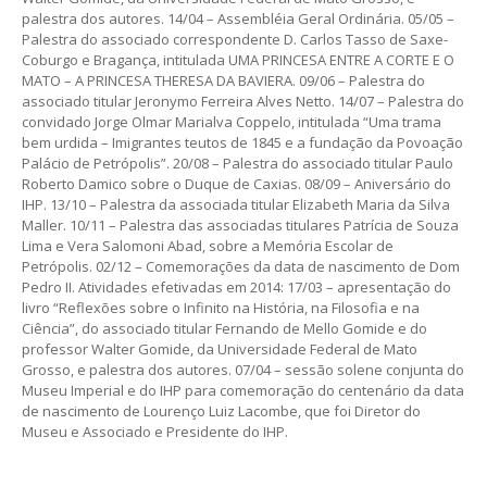
palestra dos autores. 14/04 – Assembléia Geral Ordinária. 05/05 –
Palestra do associado correspondente D. Carlos Tasso de Saxe-
Coburgo e Bragança, intitulada UMA PRINCESA ENTRE A CORTE E O
MATO – A PRINCESA THERESA DA BAVIERA. 09/06 – Palestra do
associado titular Jeronymo Ferreira Alves Netto. 14/07 – Palestra do
convidado Jorge Olmar Marialva Coppelo, intitulada “Uma trama
bem urdida – Imigrantes teutos de 1845 e a fundação da Povoação
Palácio de Petrópolis”. 20/08 – Palestra do associado titular Paulo
Roberto Damico sobre o Duque de Caxias. 08/09 – Aniversário do
IHP. 13/10 – Palestra da associada titular Elizabeth Maria da Silva
Maller. 10/11 – Palestra das associadas titulares Patrícia de Souza
Lima e Vera Salomoni Abad, sobre a Memória Escolar de
Petrópolis. 02/12 – Comemorações da data de nascimento de Dom
Pedro II. Atividades efetivadas em 2014: 17/03 – apresentação do
livro “Reflexões sobre o Infinito na História, na Filosofia e na
Ciência”, do associado titular Fernando de Mello Gomide e do
professor Walter Gomide, da Universidade Federal de Mato
Grosso, e palestra dos autores. 07/04 – sessão solene conjunta do
Museu Imperial e do IHP para comemoração do centenário da data
de nascimento de Lourenço Luiz Lacombe, que foi Diretor do
Museu e Associado e Presidente do IHP.