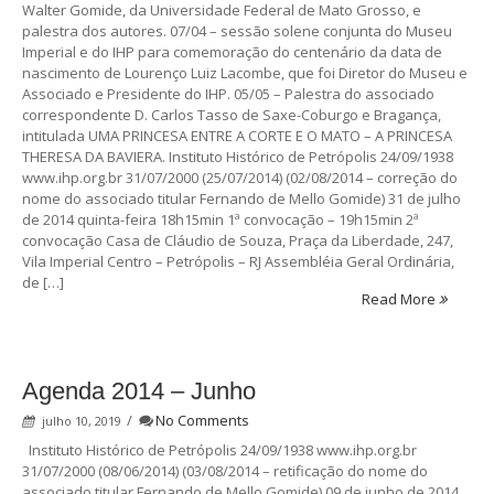
Walter Gomide, da Universidade Federal de Mato Grosso, e
palestra dos autores. 07/04 – sessão solene conjunta do Museu
Imperial e do IHP para comemoração do centenário da data de
nascimento de Lourenço Luiz Lacombe, que foi Diretor do Museu e
Associado e Presidente do IHP. 05/05 – Palestra do associado
correspondente D. Carlos Tasso de Saxe-Coburgo e Bragança,
intitulada UMA PRINCESA ENTRE A CORTE E O MATO – A PRINCESA
THERESA DA BAVIERA. Instituto Histórico de Petrópolis 24/09/1938
www.ihp.org.br 31/07/2000 (25/07/2014) (02/08/2014 – correção do
nome do associado titular Fernando de Mello Gomide) 31 de julho
de 2014 quinta-feira 18h15min 1ª convocação – 19h15min 2ª
convocação Casa de Cláudio de Souza, Praça da Liberdade, 247,
Vila Imperial Centro – Petrópolis – RJ Assembléia Geral Ordinária,
de […]
Read More
Agenda 2014 – Junho
/
No Comments
julho 10, 2019
Instituto Histórico de Petrópolis 24/09/1938 www.ihp.org.br
31/07/2000 (08/06/2014) (03/08/2014 – retificação do nome do
associado titular Fernando de Mello Gomide) 09 de junho de 2014