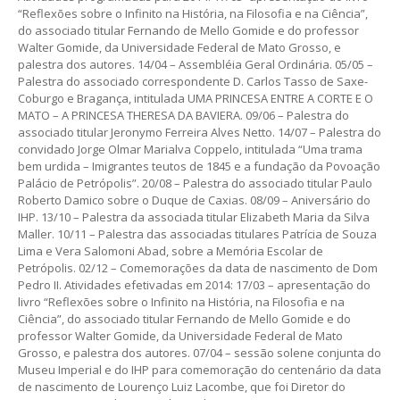
“Reflexões sobre o Infinito na História, na Filosofia e na Ciência”,
do associado titular Fernando de Mello Gomide e do professor
Walter Gomide, da Universidade Federal de Mato Grosso, e
palestra dos autores. 14/04 – Assembléia Geral Ordinária. 05/05 –
Palestra do associado correspondente D. Carlos Tasso de Saxe-
Coburgo e Bragança, intitulada UMA PRINCESA ENTRE A CORTE E O
MATO – A PRINCESA THERESA DA BAVIERA. 09/06 – Palestra do
associado titular Jeronymo Ferreira Alves Netto. 14/07 – Palestra do
convidado Jorge Olmar Marialva Coppelo, intitulada “Uma trama
bem urdida – Imigrantes teutos de 1845 e a fundação da Povoação
Palácio de Petrópolis”. 20/08 – Palestra do associado titular Paulo
Roberto Damico sobre o Duque de Caxias. 08/09 – Aniversário do
IHP. 13/10 – Palestra da associada titular Elizabeth Maria da Silva
Maller. 10/11 – Palestra das associadas titulares Patrícia de Souza
Lima e Vera Salomoni Abad, sobre a Memória Escolar de
Petrópolis. 02/12 – Comemorações da data de nascimento de Dom
Pedro II. Atividades efetivadas em 2014: 17/03 – apresentação do
livro “Reflexões sobre o Infinito na História, na Filosofia e na
Ciência”, do associado titular Fernando de Mello Gomide e do
professor Walter Gomide, da Universidade Federal de Mato
Grosso, e palestra dos autores. 07/04 – sessão solene conjunta do
Museu Imperial e do IHP para comemoração do centenário da data
de nascimento de Lourenço Luiz Lacombe, que foi Diretor do