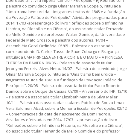
Liberdade, 247, Vila Imperial Centro – Petrópolis – RJ Reunião com
palestra do convidado Jorge Olmar Marialva Coppelo, intitulada
“Uma trama bem urdida – Imigrantes teutos de 1845 e a fundação
da Povoação Palácio de Petrópolis”. Atividades programadas para
2014: 17/03 -apresentação do livro “Reflexões sobre o Infinito na
História, na Filosofia e na Ciência”, do associado titular Fernando
de Mello Gomide e do professor Walter Gomide, da Universidade
Federal de Mato Grosso, e palestra dos autores. 14/04 –
Assembléia Geral Ordinária. 05/05 – Palestra do associado
correspondente D. Carlos Tasso de Saxe-Coburgo e Bragança,
intitulada UMA PRINCESA ENTRE A CORTE E O MATO – A PRINCESA
THERESA DA BAVIERA. 09/06 – Palestra do associado titular
Jeronymo Ferreira Alves Netto. 14/07 – Palestra do convidado Jorge
Olmar Marialva Coppelo, intitulada “Uma trama bem urdida –
Imigrantes teutos de 1845 e a fundação da Povoação Palácio de
Petrópolis”. 20/08 – Palestra do associado titular Paulo Roberto
Damico sobre o Duque de Caxias. 08/09 – Aniversário do IHP. 13/10
– Palestra da associada titular Elizabeth Maria da Silva Maller.
10/11 – Palestra das associadas titulares Patrícia de Souza Lima e
Vera Salomoni Abad, sobre a Memória Escolar de Petrópolis. 02/12
– Comemorações da data de nascimento de Dom Pedro II.
Atividades efetivadas em 2014: 17/03 – apresentação do livro
“Reflexões sobre o Infinito na História, na Filosofia e na Ciência”,
do associado titular Fernando de Mello Gomide e do professor