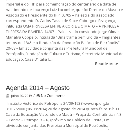
Imperial e do IHP para comemoração do centenário da data de
nascimento de Lourenço Luiz Lacombe, que foi Diretor do Museu e
Associado e Presidente do IHP. 05/05 – Palestra do associado
correspondente D. Carlos Tasso de Saxe-Coburgo e Bragança,
intitulada UMA PRINCESA ENTRE A CORTE E O MATO – A PRINCESA
THERESA DA BAVIERA. 14/07 – Palestra do convidado Jorge Olmar
Marialva Coppelo, intitulada “Uma trama bem urdida – Imigrantes
teutos de 1845 e a fundação da Povoação Palácio de Petrópolis”.
20/08 – Em atividade conjunta das Prefeitura Municipal de
Petrópolis, Fundação de Cultura e Turismo, Secretaria Municipal de
Educação, Casa D’ Italia […]
Read More
Agenda 2014 – Agosto
/
No Comments
julho 10, 2019
Instituto Histórico de Petrópolis 24/09/1938 www.ihp.org.br
31/07/2000 (16/08/2014) 20 de agosto de 2014 quarta-feira 19h00
Casa da Educação Visconde de Mauá – Praça da Confluência nº. 3
– Centro – Petrópolis – RJ (próximo ao Palácio de Cristal) Em
atividade conjunta das Prefeitura Municipal de Petrópolis,