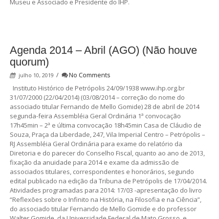
Museu e Associado e Presidente do IHP.
Agenda 2014 – Abril (AGO) (Não houve
quorum)
/
No Comments
julho 10, 2019
Instituto Histórico de Petrópolis 24/09/1938 www.ihp.org.br
31/07/2000 (22/04/2014) (03/08/2014 – correção do nome do
associado titular Fernando de Mello Gomide) 28 de abril de 2014
segunda-feira Assembléia Geral Ordinária 1ª convocação
17h45min – 2ª e última convocação 18h45min Casa de Cláudio de
Souza, Praça da Liberdade, 247, Vila Imperial Centro – Petrópolis –
RJ Assembléia Geral Ordinária para exame do relatório da
Diretoria e do parecer do Conselho Fiscal, quanto ao ano de 2013,
fixação da anuidade para 2014 e exame da admissão de
associados titulares, correspondentes e honorários, segundo
edital publicado na edição da Tribuna de Petrópolis de 17/04/2014.
Atividades programadas para 2014: 17/03 -apresentação do livro
“Reflexões sobre o Infinito na História, na Filosofia e na Ciência”,
do associado titular Fernando de Mello Gomide e do professor
Walter Gomide, da Universidade Federal de Mato Grosso, e