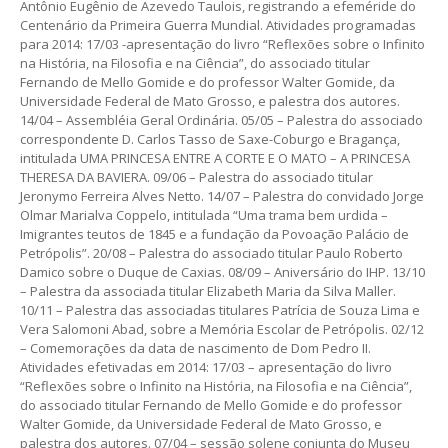
Antônio Eugênio de Azevedo Taulois, registrando a efeméride do
Centenário da Primeira Guerra Mundial. Atividades programadas
para 2014: 17/03 -apresentação do livro “Reflexões sobre o Infinito
na História, na Filosofia e na Ciência”, do associado titular
Fernando de Mello Gomide e do professor Walter Gomide, da
Universidade Federal de Mato Grosso, e palestra dos autores.
14/04 – Assembléia Geral Ordinária. 05/05 – Palestra do associado
correspondente D. Carlos Tasso de Saxe-Coburgo e Bragança,
intitulada UMA PRINCESA ENTRE A CORTE E O MATO – A PRINCESA
THERESA DA BAVIERA. 09/06 – Palestra do associado titular
Jeronymo Ferreira Alves Netto. 14/07 – Palestra do convidado Jorge
Olmar Marialva Coppelo, intitulada “Uma trama bem urdida –
Imigrantes teutos de 1845 e a fundação da Povoação Palácio de
Petrópolis”. 20/08 – Palestra do associado titular Paulo Roberto
Damico sobre o Duque de Caxias. 08/09 – Aniversário do IHP. 13/10
– Palestra da associada titular Elizabeth Maria da Silva Maller.
10/11 – Palestra das associadas titulares Patrícia de Souza Lima e
Vera Salomoni Abad, sobre a Memória Escolar de Petrópolis. 02/12
– Comemorações da data de nascimento de Dom Pedro II.
Atividades efetivadas em 2014: 17/03 – apresentação do livro
“Reflexões sobre o Infinito na História, na Filosofia e na Ciência”,
do associado titular Fernando de Mello Gomide e do professor
Walter Gomide, da Universidade Federal de Mato Grosso, e
palestra dos autores. 07/04 – sessão solene conjunta do Museu