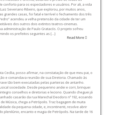
 conforto para os espectadores e usuários. Por ali, a vida
Luiz Severiano Ribeiro, que explorou, por muitos anos,
as grandes casas, foi fatal e terrível o fechamento dos três
D. Pedro” acendeu a velha pretensão da cidade de ter um
itáveis dos outros dois extintos teatros-cinemas.
 na administração de Paulo Gratacós. O projeto sofreu
indo os prefeitos seguintes as […]
Read More
nta Cecília, posso afirmar, na constatação de que meu pai, o
uição e comandava reunião de sua Diretoria. Chamado às
praxe tão bem executadas pelas parteiras de antanho.
usical sociedade. Desde pequenino andei e corri, brinquei
 integro conselhos e diretorias e leciono. Quando cheguei já
acanhado casarão da rua Marechal Deodoro nº 192, ecoando
l de Música, chega a Petrópolis. Traz bagagem de muita
idade da pequena cidade, e, incontinenti, resolve abrir
 plenilúnio, encanto e magia de Petrópolis. Na tarde de 16