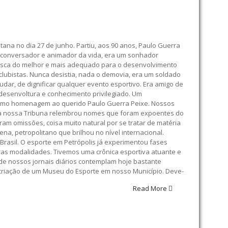
itana no dia 27 de junho. Partiu, aos 90 anos, Paulo Guerra
, conversador e animador da vida, era um sonhador
 busca do melhor e mais adequado para o desenvolvimento
clubistas. Nunca desistia, nada o demovia, era um soldado
dar, de dignificar qualquer evento esportivo. Era amigo de
 desenvoltura e conhecimento privilegiado. Um
o, como homenagem ao querido Paulo Guerra Peixe. Nossos
na, a nossa Tribuna relembrou nomes que foram expoentes do
ram omissões, coisa muito natural por se tratar de matéria
a, petropolitano que brilhou no nível internacional.
 Brasil. O esporte em Petrópolis já experimentou fases
utras modalidades. Tivemos uma crônica esportiva atuante e
 de nossos jornais diários contemplam hoje bastante
a criação de um Museu do Esporte em nosso Município. Deve-
Read More