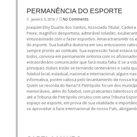
PERMANÊNCIA DO ESPORTE
/
No Comments
janeiro 5, 2016
Joaquim Eloy Duarte dos Santos, Associado Titular, Cadeira 
Peixe, magnífico desportista, admirável cidadão, exubera
entusiasmado com o fazer esportivo. Amava transmitir os 
do esporte. Sua batalha diuturna em seu entusiasmo cativa
sempre pronto ao combate. Sua expressão facial estava sem
todos, convivia em permanente sintonia com os aficionados
extraordinário comunicador que fará muita falta. E se a v
principais clubes estão se tornando centenários e cada qu
futebol local, estadual, nacional e internacional, alguns 
informativa, porém valiosa pelo levantamento de nossa tra
Quem se recorda do Nena? E Petrópolis foi um dos município
memoráveis, além do futebol, com praticantes talentosos d
até a Tribuna de Petrópolis circulou com uma Tribuna Espo
espaço ao esporte, em prova de sua vitalidade e importânc
se aproveitar a fase internacional de nosso País, abrigan