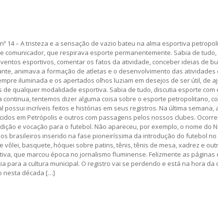
nº 14 – A tristeza e a sensação de vazio bateu na alma esportiva petropol
nte comunicador, que respirava esporte permanentemente. Sabia de tudo
eventos esportivos, comentar os fatos da atividade, conceber ideias de
nte, animava a formação de atletas e o desenvolvimento das atividades 
pre iluminada e os apertados olhos luziam em desejos de ser útil, de aju
 de qualquer modalidade esportiva. Sabia de tudo, discutia esporte com
ida continua, tentemos dizer alguma coisa sobre o esporte petropolitan
al possui incríveis feitos e histórias em seus registros. Na última sema
nascidos em Petrópolis e outros com passagens pelos nossos clubes. Ocorre
dição e vocação para o futebol. Não apareceu, por exemplo, o nome do Nen
s brasileiros inserido na fase pioneiríssima da introdução do futebol no
e vôlei, basquete, hóquei sobre patins, tênis, tênis de mesa, xadrez e o
rtiva, que marcou época no jornalismo fluminense. Felizmente as páginas
ia para a cultura municipal. O registro vai se perdendo e está na hora d
do nesta década […]