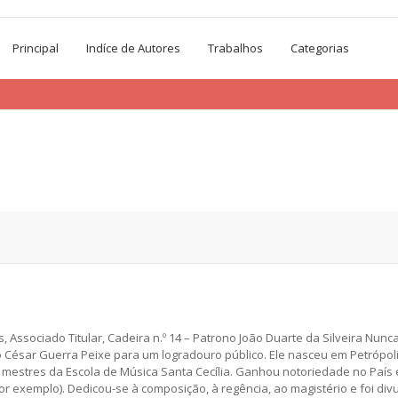
Principal
Indíce de Autores
Trabalhos
Categorias
ssociado Titular, Cadeira n.º 14 – Patrono João Duarte da Silveira Nunc
César Guerra Peixe para um logradouro público. Ele nasceu em Petrópolis
i e mestres da Escola de Música Santa Cecília. Ganhou notoriedade no Pa
or exemplo). Dedicou-se à composição, à regência, ao magistério e foi divu