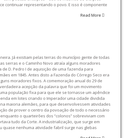
e continuar representando o povo. E isso é componente
Read More
eira. Já existiam pelas terras do município gente de todas
elas serras e o Caminho Novo atraía alguns moradores
éia de D. Pedro I de aquisição de uma fazenda para
alemães em 1845. Antes disto a Fazenda do Córrego Seco era
alguns moradores fixos. A comemoração anual do 29 de
 na verdadeira acepção da palavra que foi um movimento
do uma população fixa para que ele se tornasse um apêndice
azenda em lotes criando o Imperador uma cidade dividida
as, na maioria alemães, para que desenvolvessem atividades
ação de prover o centro da povoação de todo o necessário
, enquanto o quarteirões dos “colonos” sobreviviam com
rtava tudo da Corte. A industrialização, que surge em
ou quase nenhuma atividade fabril surge nas glebas