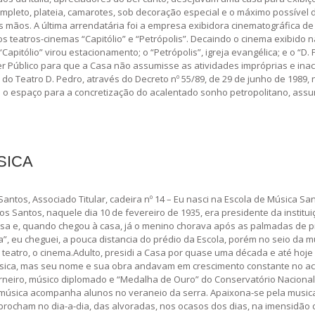
pleto, plateia, camarotes, sob decoração especial e o máximo possível de
 mãos. A última arrendatária foi a empresa exibidora cinematográfica de 
os teatros-cinemas “Capitólio” e “Petrópolis”. Decaindo o cinema exibido n
Capitólio” virou estacionamento; o “Petrópolis”, igreja evangélica; e o “
r Público para que a Casa não assumisse as atividades impróprias e inace
do Teatro D. Pedro, através do Decreto nº 55/89, de 29 de junho de 1989,
o espaço para a concretização do acalentado sonho petropolitano, assum
SICA
antos, Associado Titular, cadeira nº 14 – Eu nasci na Escola de Música Sa
 Santos, naquele dia 10 de fevereiro de 1935, era presidente da instit
esa e, quando chegou à casa, já o menino chorava após as palmadas de 
a”, eu cheguei, a pouca distancia do prédio da Escola, porém no seio da m
o teatro, o cinema.Adulto, presidi a Casa por quase uma década e até hoje
 física, mas seu nome e sua obra andavam em crescimento constante no 
Carneiro, músico diplomado e “Medalha de Ouro” do Conservatório Naciona
e música acompanha alunos no veraneio da serra. Apaixona-se pela musical
ocham no dia-a-dia, das alvoradas, nos ocasos dos dias, na imensidão do