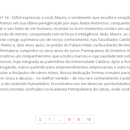
nº 14 – Difícil expressar a você, Mauro, o sentimento que assalta o coraç
os em sua última peregrinação por aqui. Nada misterioso, conquanto pun
ar o seu feitio de ser humano; recordar os bons momentos vividos em cad
ssão de mestre, conquistada com esforço e inteligência. Aliás, Mauro, as 
rde comigo a primeira vez de nosso conhecimento, nas Faculdades Católi
o Retiro e, dois anos após, no prédio do Palace Hotel, na Rua Barão de A
ormatura, cumpridos os cinco anos do curso. Participamos do Diretório A
 oratória, um companheirismo que a todos marcou e cuja saudade tem sid
onze, hoje integrada ao patrimônio da Universidade Católica. Após a form
vogando, outros partindo para empreendimentos empresariais e outro tant
las a discípulos de vários níveis. Nossa dedicação formou a muitos par
ério. Usou e abusou – no melhor sentido – de seu raro conhecimento e pol
 de conteúdo humanitário. Encontramo-nos em diversas oportunidades, nas
somos imortais confrades na Academia Petropolitana de Letras, onde você
1
…
8
9
10