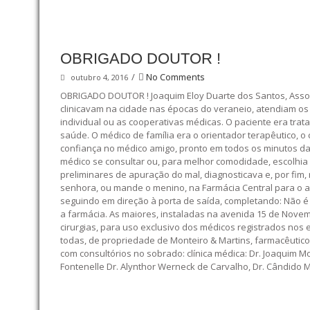
OBRIGADO DOUTOR !
/
No Comments
outubro 4, 2016
OBRIGADO DOUTOR ! Joaquim Eloy Duarte dos Santos, Associa
clinicavam na cidade nas épocas do veraneio, atendiam os p
individual ou as cooperativas médicas. O paciente era tra
saúde. O médico de família era o orientador terapêutico, o 
confiança no médico amigo, pronto em todos os minutos da
médico se consultar ou, para melhor comodidade, escolhia 
preliminares de apuração do mal, diagnosticava e, por fim,
senhora, ou mande o menino, na Farmácia Central para o a
seguindo em direção à porta de saída, completando: Não é n
a farmácia. As maiores, instaladas na avenida 15 de Nove
cirurgias, para uso exclusivo dos médicos registrados nos 
todas, de propriedade de Monteiro & Martins, farmacêutico
com consultórios no sobrado: clínica médica: Dr. Joaquim Mor
Fontenelle Dr. Alynthor Werneck de Carvalho, Dr. Cândido M