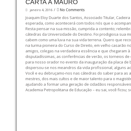
CARTA A MAURO
/
No Comments
janeiro 4, 2016
Joaquim Eloy Duarte dos Santos, Associado Titular, Cadeira 
esperada, como acontecerá com todos nós que o acompanham
Resta pensar na sua missão, cumprida a contento; relembr
cátedras da Universidade do Destino. Foi prodigiosa sua mi
cabem como uma luva na sua vida terrena. Quero que reco
na turma pioneira do Curso de Direito, em velho casarão n
amigos, colegas na verdadeira essência e que chegaram à f
disputadíssimas, as conferências de verão, os torneios de
para nosso orador no evento da inauguração da placa de br
dispersou-se nos meandros da vida profissional, alguns ad
Você e eu debruçamo-nos nas cátedras do saber para as au
mestres, dos mais cultos e de maior talento para o magist
ajudando a formar uma geração de cidadãos responsáveis e
Academia Petropolitana de Educação – eu sai, você ficou; 