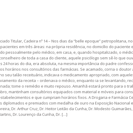
do Titular, Cadeira nº 14 – Nos dias da “belle epoque” petropolitana, n
acientes em três áreas: na própria residência, no domicílio do paciente e
tado pessoalmente pelo médico, em casa, e, quando hospitalizado, o méd
conselheiro de toda a casa do cliente, aquele psicólogo sem sê-lo que ouv
s 24 horas do dia, era absoluta, na mesma importância do padre confesso
os horários nos consultórios das farmácias. Se acamado, corria o doutor 
 no seu talão receituário, indicava o medicamento apropriado, com aquele
viamento da receita – ordenava o médico, enquanto ia se levantando, re
ada; tome o remédio e muito repouso. Amanhã estará pronto para o trabalh
mbro, mantinham consultórios equipados com material e móveis para cons
estabelecimentos e que cumpriam horários fixos. A Drogaria e Farmácia Ce
s diplomados e premiados com medalha de ouro na Exposição Nacional em 
eira, Dr. Arthur Cruz, Dr. Heitor Leitão da Cunha, Dr. Modesto Guimarães, 
artins, Dr. Lourenço da Cunha, Dr. […]