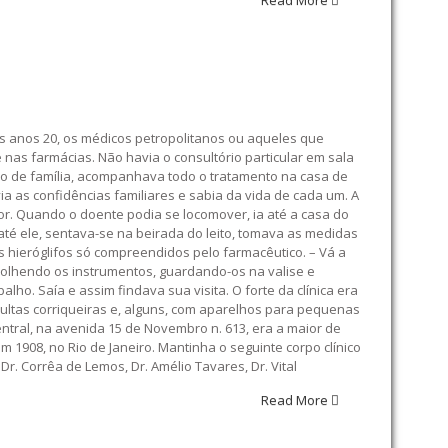
Read More
os anos 20, os médicos petropolitanos ou aqueles que
 nas farmácias. Não havia o consultório particular em sala
ico de família, acompanhava todo o tratamento na casa de
ia as confidências familiares e sabia da vida de cada um. A
r. Quando o doente podia se locomover, ia até a casa do
até ele, sentava-se na beirada do leito, tomava as medidas
s hieróglifos só compreendidos pelo farmacêutico. – Vá a
colhendo os instrumentos, guardando-os na valise e
o. Saía e assim findava sua visita. O forte da clínica era
ultas corriqueiras e, alguns, com aparelhos para pequenas
ntral, na avenida 15 de Novembro n. 613, era a maior de
1908, no Rio de Janeiro. Mantinha o seguinte corpo clínico
Dr. Corrêa de Lemos, Dr. Amélio Tavares, Dr. Vital
Read More