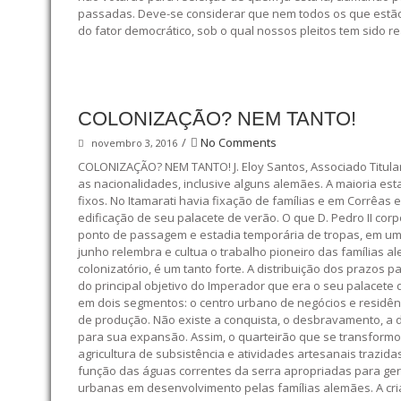
passadas. Deve-se considerar que nem todos os que estã
do fator democrático, sob o qual nossos pleitos tem sido r
COLONIZAÇÃO? NEM TANTO!
/
No Comments
novembro 3, 2016
COLONIZAÇÃO? NEM TANTO! J. Eloy Santos, Associado Titular,
as nacionalidades, inclusive alguns alemães. A maioria e
fixos. No Itamarati havia fixação de famílias e em Corrêas
edificação de seu palacete de verão. O que D. Pedro II cor
ponto de passagem e estadia temporária de tropas, em uma
junho relembra e cultua o trabalho pioneiro das famílias a
colonizatório, é um tanto forte. A distribuição dos prazo
do principal objetivo do Imperador que era o seu palacete
em dois segmentos: o centro urbano de negócios e residênc
de produção. Não existe a conquista, o desbravamento, a 
para sua expansão. Assim, o quarteirão que se transformou
agricultura de subsistência e atividades artesanais trazid
função das águas correntes da serra apropriadas para ger
urbanas em desenvolvimento pelas famílias alemães. A cr