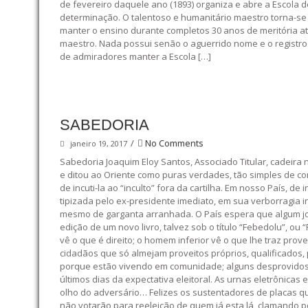
de fevereiro daquele ano (1893) organiza e abre a Escola
determinação. O talentoso e humanitário maestro torna-se
manter o ensino durante completos 30 anos de meritória a
maestro. Nada possui senão o aguerrido nome e o registro d
de admiradores manter a Escola […]
SABEDORIA
/
No Comments
janeiro 19, 2017
Sabedoria Joaquim Eloy Santos, Associado Titular, cadeir
e ditou ao Oriente como puras verdades, tão simples de co
de incuti-la ao “inculto” fora da cartilha. Em nosso País,
tipizada pelo ex-presidente imediato, em sua verborragia i
mesmo de garganta arranhada. O País espera que algum jorna
edição de um novo livro, talvez sob o título “Febedolu”, o
vê o que é direito; o homem inferior vê o que lhe traz pro
cidadãos que só almejam proveitos próprios, qualificados,
porque estão vivendo em comunidade; alguns desprovidos d
últimos dias da expectativa eleitoral. As urnas eletrônic
olho do adversário… Felizes os sustentadores de placas qu
não votarão para reeleição de quem já esta lá, clamando p