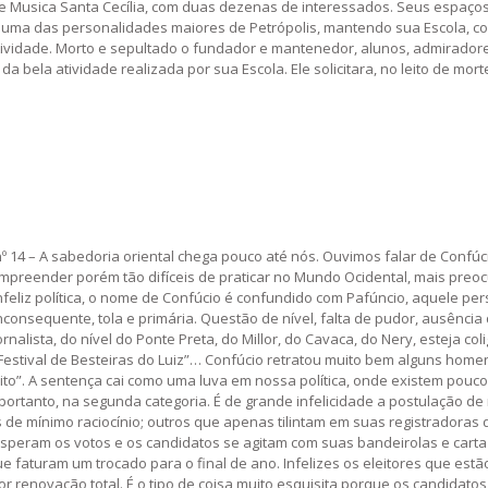
 de Musica Santa Cecília, com duas dezenas de interessados. Seus espaço
 uma das personalidades maiores de Petrópolis, mantendo sua Escola, c
tividade. Morto e sepultado o fundador e mantenedor, alunos, admiradore
a bela atividade realizada por sua Escola. Ele solicitara, no leito de mo
a nº 14 – A sabedoria oriental chega pouco até nós. Ouvimos falar de Co
mpreender porém tão difíceis de praticar no Mundo Ocidental, mais preo
 de infeliz política, o nome de Confúcio é confundido com Pafúncio, aquel
nconsequente, tola e primária. Questão de nível, falta de pudor, ausência
lista, do nível do Ponte Preta, do Millor, do Cavaca, do Nery, esteja co
u “Festival de Besteiras do Luiz”… Confúcio retratou muito bem alguns ho
veito”. A sentença cai como uma luva em nossa política, onde existem pou
 portanto, na segunda categoria. É de grande infelicidade a postulação
e mínimo raciocínio; outros que apenas tilintam em suas registradoras d
as esperam os votos e os candidatos se agitam com suas bandeirolas e ca
e faturam um trocado para o final de ano. Infelizes os eleitores que es
or renovação total. É o tipo de coisa muito esquisita porque os candida