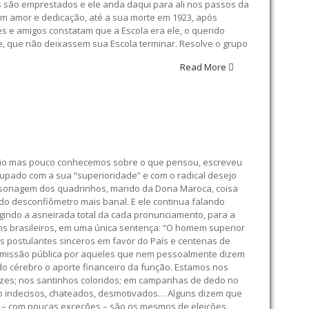
s são emprestados e ele anda daqui para ali nos passos da
om amor e dedicação, até a sua morte em 1923, após
s e amigos constatam que a Escola era ele, o querido
rte, que não deixassem sua Escola terminar. Resolve o grupo
Read More
nfúcio mas pouco conhecemos sobre o que pensou, escreveu
cupado com a sua “superioridade” e com o radical desejo
e personagem dos quadrinhos, marido da Dona Maroca, coisa
 do desconfiômetro mais banal. E ele continua falando
ligindo a asneirada total da cada pronunciamento, para a
mens brasileiros, em uma única sentença: “O homem superior
cos postulantes sinceros em favor do País e centenas de
 de missão pública por aqueles que nem pessoalmente dizem
o cérebro o aporte financeiro da função. Estamos nos
rtazes; nos santinhos coloridos; em campanhas de dedo no
tão indecisos, chateados, desmotivados… Alguns dizem que
tos – com poucas exceções – são os mesmos de eleições