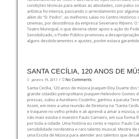
condições técnicas para ambas as atividades, com palco com
artística foi intensa, passando o arrendamento por algumas
além do “D. Pedro”, as melhores salas no Centro Histórico: 
cinemas, por desistência da empresa Severiano Ribeiro. O “
Teatro Municipal, o que deveria obter apoio e ação do Pode
Sensibilizado, o Poder Público promoveu a desapropriação 
alguns desdobramentos e ajustes, porém estava garantido 
SANTA CECÍLIA, 120 ANOS DE MÚ
/
No Comments
janeiro 19, 2017
Santa Cecília, 120 anos de música Joaquim Eloy Duarte dos S
grande cidadão petropolitano Joaquim Heleodoro Gomes dos
pressas, subiu a Aureliano Coutinho, ganhou a pacata Ter
Assim, em meio a uma reunião de Diretoria na “Santa Cecíli
e traquinei no velho prédio e ali aprendi a amar a música, 
não mais existia o maestro Paulo Carneiro, em sua forma
por toda a cidade. Uma história eu conto e repiso: Paulo 
sensibilidade nordestina e raro talento musical. Mestre d
uma Escola de Música para atender aos talentos que desabr