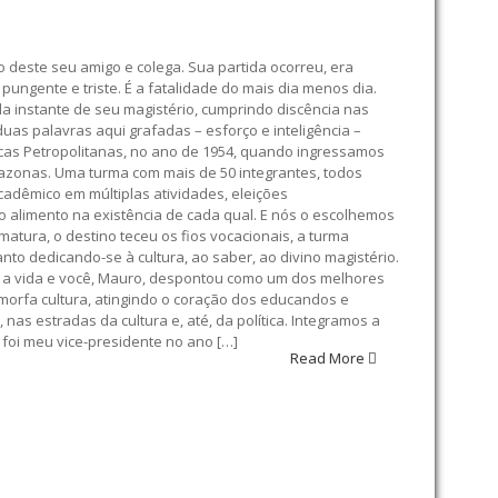
ão deste seu amigo e colega. Sua partida ocorreu, era
gente e triste. É a fatalidade do mais dia menos dia.
a instante de seu magistério, cumprindo discência nas
duas palavras aqui grafadas – esforço e inteligência –
cas Petropolitanas, no ano de 1954, quando ingressamos
mazonas. Uma turma com mais de 50 integrantes, todos
cadêmico em múltiplas atividades, eleições
o alimento na existência de cada qual. E nós o escolhemos
atura, o destino teceu os fios vocacionais, a turma
o dedicando-se à cultura, ao saber, ao divino magistério.
a a vida e você, Mauro, despontou como um dos melhores
imorfa cultura, atingindo o coração dos educandos e
 estradas da cultura e, até, da política. Integramos a
 foi meu vice-presidente no ano […]
Read More