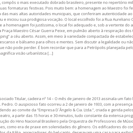
s, compôs o mais executado dobrado brasileiro, presente no repertório mili
s suas formaturas festivas. Pois muito bem: a homenagem ao Maestro foi
 das mais altas autoridades municipais, que conferiram autenticidade ao
u e iniciou sua prodigiosa vocação. O local escolhido foi a Rua Aurelian
 a homenagem foi justíssima, o local foi adequado e, sob a vertente do a
a Praça Maestro César Guerra Peixe, em pulmão aberto à respiração dos 
ing” a céu aberto. Assim, em meio à variedade compactada de estabeleci
descanso e bálsamo para olhos e mentes. Sem discutir a legalidade ou não
e não pode perder. É bom recordar que para a Petrópolis planejada pelo
gnífica visão urbanística […]
ociado Titular, cadeira nº 14 – O mês de janeiro de 2013 assinala um fato 
. Pedro. O auspicioso fato ocorreu a 2 de janeiro de 1933, com a presença
endo ao convite da “Empresa D´Ângelo & Cia. Ltda.”, criada e gerida pelo
teatro, a partir das 15 horas e 30 minutos, tudo constante da extensa pro
xecução do Hino Nacional Brasileiro pela Orquestra de Professores de Músi
es, como era de praxe em solenidades do gênero. Os edificadores do co
ndos da Itália, apreciadores do bel-canto, desejavam uma casa para exibi