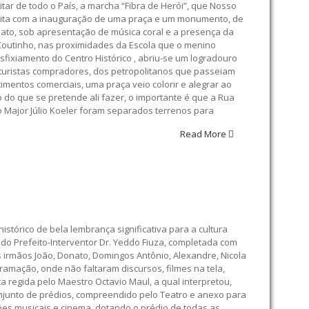
tar de todo o País, a marcha “Fibra de Herói”, que Nosso
 feita com a inauguração de uma praça e um monumento, de
 ato, sob apresentação de música coral e a presença da
o Coutinho, nas proximidades da Escola que o menino
sfixiamento do Centro Histórico , abriu-se um logradouro
turistas compradores, dos petropolitanos que passeiam
mentos comerciais, uma praça veio colorir e alegrar ao
 do que se pretende ali fazer, o importante é que a Rua
 Major Júlio Koeler foram separados terrenos para
Read More
histórico de bela lembrança significativa para a cultura
 do Prefeito-Interventor Dr. Yeddo Fiuza, completada com
s irmãos João, Donato, Domingos Antônio, Alexandre, Nicola
gramação, onde não faltaram discursos, filmes na tela,
ca regida pelo Maestro Octavio Maul, a qual interpretou,
njunto de prédios, compreendido pelo Teatro e anexo para
ções musicais e cinema, dotando o prédio de todas as