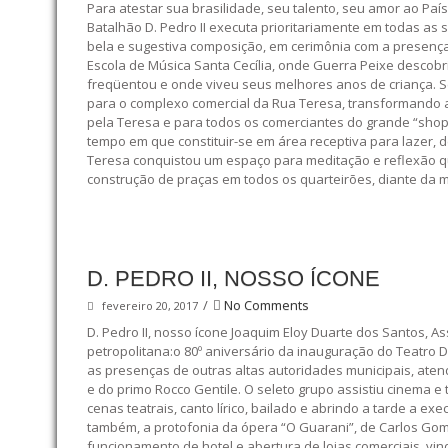
Para atestar sua brasilidade, seu talento, seu amor ao Paí
Batalhão D. Pedro II executa prioritariamente em todas a
bela e sugestiva composição, em cerimônia com a presença
Escola de Música Santa Cecília, onde Guerra Peixe descobri
freqüentou e onde viveu seus melhores anos de criança. Se
para o complexo comercial da Rua Teresa, transformando 
pela Teresa e para todos os comerciantes do grande “shopp
tempo em que constituir-se em área receptiva para lazer, 
Teresa conquistou um espaço para meditação e reflexão qu
construção de praças em todos os quarteirões, diante da ma
D. PEDRO II, NOSSO ÍCONE
/
No Comments
fevereiro 20, 2017
D. Pedro II, nosso ícone Joaquim Eloy Duarte dos Santos, Ass
petropolitana:o 80º aniversário da inauguração do Teatro D
as presenças de outras altas autoridades municipais, atend
e do primo Rocco Gentile. O seleto grupo assistiu cinema e 
cenas teatrais, canto lírico, bailado e abrindo a tarde a e
também, a protofonia da ópera “O Guarani”, de Carlos Gom
funcionamento de hotel e abertura de lojas comerciais, vi