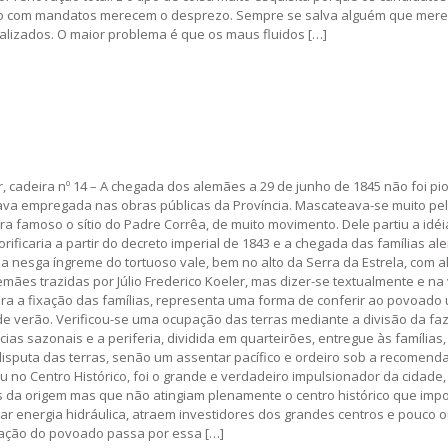
o com mandatos merecem o desprezo. Sempre se salva alguém que merec
ealizados. O maior problema é que os maus fluidos […]
 cadeira nº 14 – A chegada dos alemães a 29 de junho de 1845 não foi pion
stava empregada nas obras públicas da Província. Mascateava-se muito p
 era famoso o sítio do Padre Corrêa, de muito movimento. Dele partiu a id
porificaria a partir do decreto imperial de 1843 e a chegada das famílias 
 nesga íngreme do tortuoso vale, bem no alto da Serra da Estrela, com 
lemães trazidas por Júlio Frederico Koeler, mas dizer-se textualmente e
s para a fixação das famílias, representa uma forma de conferir ao povoa
 de verão. Verificou-se uma ocupação das terras mediante a divisão da f
ias sazonais e a periferia, dividida em quarteirões, entregue às famíli
disputa das terras, senão um assentar pacífico e ordeiro sob a recomend
 no Centro Histórico, foi o grande e verdadeiro impulsionador da cidade
as da origem mas que não atingiam plenamente o centro histórico que impo
ar energia hidráulica, atraem investidores dos grandes centros e pouco 
iação do povoado passa por essa […]