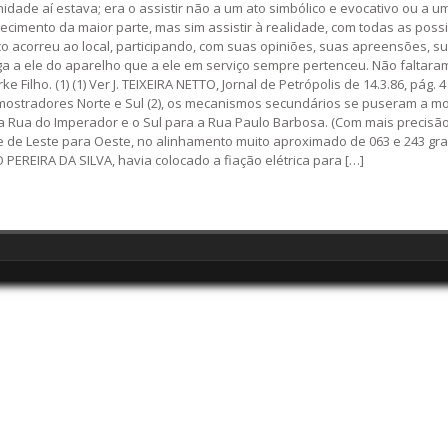
dade aí estava; era o assistir não a um ato simbólico e evocativo ou a u
ecimento da maior parte, mas sim assistir à realidade, com todas as poss
ico acorreu ao local, participando, com suas opiniões, suas apreensões, s
ega a ele do aparelho que a ele em serviço sempre pertenceu. Não faltara
 Filho. (1) (1) Ver J. TEIXEIRA NETTO, Jornal de Petrópolis de 14.3.86, pág
ostradores Norte e Sul (2), os mecanismos secundários se puseram a mov
a a Rua do Imperador e o Sul para a Rua Paulo Barbosa. (Com mais preci
e de Leste para Oeste, no alinhamento muito aproximado de 063 e 243 gr
 PEREIRA DA SILVA, havia colocado a fiação elétrica para […]