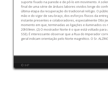
suporte fixado na parede e de pô-lo em movimento. A soleni
final de uma série de árduos labores vividos longe do conh
última etapa da recuperação do tradicional relógio. O públ
mão e do vigor de seu braço, dos esforços físicos da entr
instante presentes e colaboradores, especialmente Otto Jerke
momento em que, terminadas as ligações e iluminados os m
20h59min. (2) O mostrador Norte é o que está voltado par
SSE). É interessante observar que a Rua do Imperador corr
geral indicam orientação pelo Norte magnético. O Sr. ALZINO
© IHP