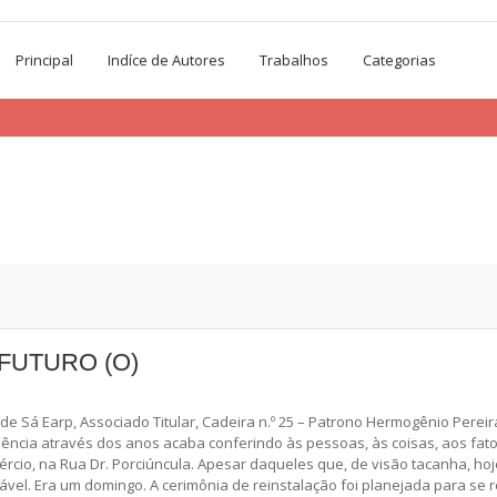
Principal
Indíce de Autores
Trabalhos
Categorias
FUTURO (O)
á Earp, Associado Titular, Cadeira n.º 25 – Patrono Hermogênio Pereir
ência através dos anos acaba conferindo às pessoas, às coisas, aos fatos
ércio, na Rua Dr. Porciúncula. Apesar daqueles que, de visão tacanha, h
vel. Era um domingo. A cerimônia de reinstalação foi planejada para se r