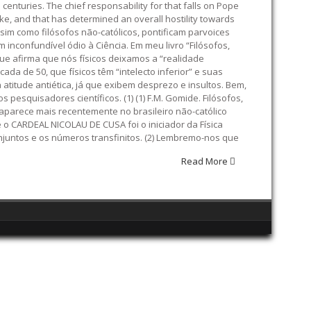
 centuries. The chief responsability for that falls on Pope
ke, and that has determined an overall hostility towards
ssim como filósofos não-católicos, pontificam parvoices
inconfundível ódio à Ciência. Em meu livro “Filósofos,
que afirma que nós físicos deixamos a “realidade
da de 50, que físicos têm “intelecto inferior” e suas
titude antiética, já que exibem desprezo e insultos. Bem,
esquisadores científicos. (1) (1) F.M. Gomide. Filósofos,
o, aparece mais recentemente no brasileiro não-católico
 CARDEAL NICOLAU DE CUSA foi o iniciador da Física
conjuntos e os números transfinitos. (2) Lembremo-nos que
Read More