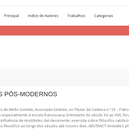
Principal
Indíce de Autores
Trabalhos
Categorias
OS PÓS-MODERNOS
Mello Gomide, Associado Emérito, ex-Titular da Cadeira n.º 23 – Patr
do especialmente à escola franciscana. Entretanto do século XV ao XVII, f
influência de Aristóteles daí decorrente, exercida sobre filósofos católi
to filosófico ao longo dos séculos até nossos dias. ABSTRACT Aristotle’s