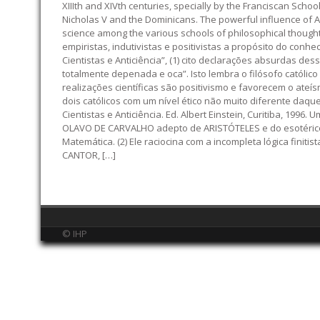
XIIIth and XIVth centuries, specially by the Franciscan Schoo
Nicholas V and the Dominicans. The powerful influence of Ar
science among the various schools of philosophical thought 
empiristas, indutivistas e positivistas a propósito do co
Cientistas e Anticiência”, (1) cito declarações absurdas d
totalmente depenada e oca”. Isto lembra o filósofo católic
realizações científicas são positivismo e favorecem o ate
dois católicos com um nível ético não muito diferente daqu
Cientistas e Anticiência. Ed. Albert Einstein, Curitiba, 199
OLAVO DE CARVALHO adepto de ARISTÓTELES e do esotérico R
Matemática. (2) Ele raciocina com a incompleta lógica finit
CANTOR, […]
© IHP