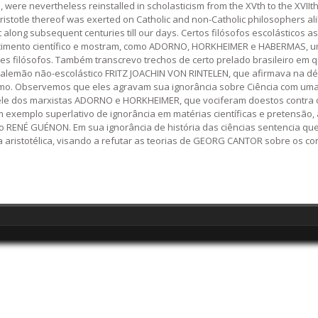
l, were nevertheless reinstalled in scholasticism from the XVth to the XVIIth
istotle thereof was exerted on Catholic and non-Catholic philosophers ali
along subsequent centuries till our days. Certos filósofos escolásticos a
nhecimento científico e mostram, como ADORNO, HORKHEIMER e HABERMAS, um 
esses filósofos. Também transcrevo trechos de certo prelado brasileiro em 
o alemão não-escolástico FRITZ JOACHIN VON RINTELEN, que afirmava na déca
ísmo. Observemos que eles agravam sua ignorância sobre Ciência com uma a
ele dos marxistas ADORNO e HORKHEIMER, que vociferam doestos contra os p
6. Um exemplo superlativo de ignorância em matérias científicas e pretensã
ENÉ GUÉNON. Em sua ignorância de história das ciências sentencia que o
ista aristotélica, visando a refutar as teorias de GEORG CANTOR sobre os 